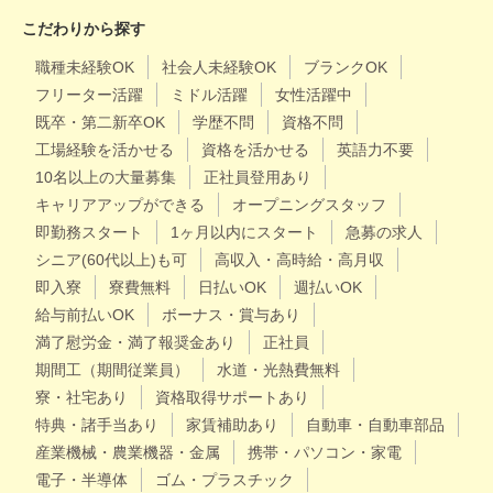
こだわりから探す
職種未経験OK
社会人未経験OK
ブランクOK
フリーター活躍
ミドル活躍
女性活躍中
既卒・第二新卒OK
学歴不問
資格不問
工場経験を活かせる
資格を活かせる
英語力不要
10名以上の大量募集
正社員登用あり
キャリアアップができる
オープニングスタッフ
即勤務スタート
1ヶ月以内にスタート
急募の求人
シニア(60代以上)も可
高収入・高時給・高月収
即入寮
寮費無料
日払いOK
週払いOK
給与前払いOK
ボーナス・賞与あり
満了慰労金・満了報奨金あり
正社員
期間工（期間従業員）
水道・光熱費無料
寮・社宅あり
資格取得サポートあり
特典・諸手当あり
家賃補助あり
自動車・自動車部品
産業機械・農業機器・金属
携帯・パソコン・家電
電子・半導体
ゴム・プラスチック