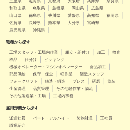
三重県
滋賀県
京都府
大阪府
兵庫県
奈良県
和歌山県
鳥取県
島根県
岡山県
広島県
山口県
徳島県
香川県
愛媛県
高知県
福岡県
佐賀県
長崎県
熊本県
大分県
宮崎県
鹿児島県
沖縄県
職種から探す
工場スタッフ・工場内作業
組立・組付け
加工
検査
検品
仕分け
ピッキング
機械オペレーター・マシンオペレーター
食品加工
部品供給
保守・保全
軽作業
製造スタッフ
フォークリフト
鋳造・鍛造
プレス
研磨
塗装
生産管理
品質管理
その他軽作業・物流
その他製造業・工場
工場内事務
雇用形態から探す
派遣社員
パート・アルバイト
契約社員
正社員
職業紹介