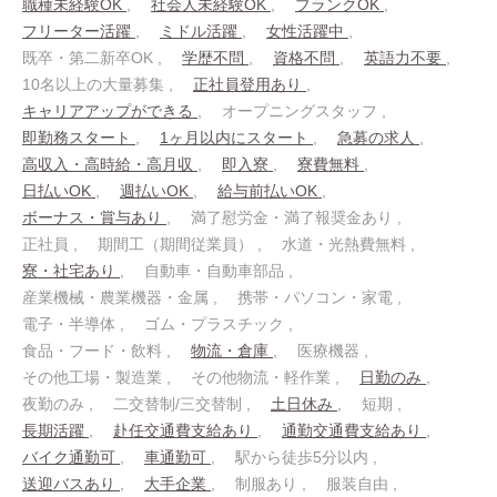
職種未経験OK
社会人未経験OK
ブランクOK
フリーター活躍
ミドル活躍
女性活躍中
既卒・第二新卒OK
学歴不問
資格不問
英語力不要
10名以上の大量募集
正社員登用あり
キャリアアップができる
オープニングスタッフ
即勤務スタート
1ヶ月以内にスタート
急募の求人
高収入・高時給・高月収
即入寮
寮費無料
日払いOK
週払いOK
給与前払いOK
ボーナス・賞与あり
満了慰労金・満了報奨金あり
正社員
期間工（期間従業員）
水道・光熱費無料
寮・社宅あり
自動車・自動車部品
産業機械・農業機器・金属
携帯・パソコン・家電
電子・半導体
ゴム・プラスチック
食品・フード・飲料
物流・倉庫
医療機器
その他工場・製造業
その他物流・軽作業
日勤のみ
夜勤のみ
二交替制/三交替制
土日休み
短期
長期活躍
赴任交通費支給あり
通勤交通費支給あり
バイク通勤可
車通勤可
駅から徒歩5分以内
送迎バスあり
大手企業
制服あり
服装自由