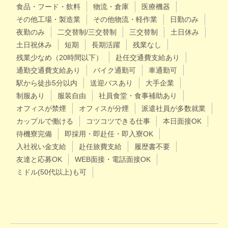
食品・フード・飲料
物流・倉庫
医療機器
その他工場・製造業
その他物流・軽作業
日勤のみ
夜勤のみ
二交替制/三交替制
三交替制
土日休み
土日祝休み
短期
長期活躍
残業なし
残業少なめ（20時間以下）
赴任交通費支給あり
通勤交通費支給あり
バイク通勤可
車通勤可
駅から徒歩5分以内
送迎バスあり
大手企業
制服あり
服装自由
社員食堂・食事補助あり
オフィスが禁煙
オフィスが分煙
派遣社員が多数就業
カップルで働ける
コツコツできる仕事
本日面接OK
待機寮完備
即採用・即赴任・即入寮OK
入社祝い金支給
赴任旅費支給
履歴書不要
友達と応募OK
WEB面接・電話面接OK
ミドル(50代以上)も可