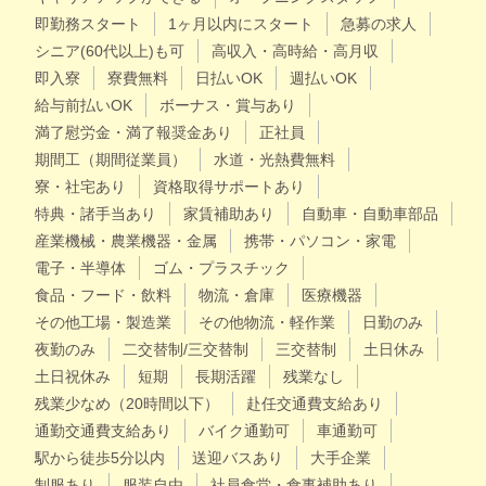
即勤務スタート
1ヶ月以内にスタート
急募の求人
シニア(60代以上)も可
高収入・高時給・高月収
即入寮
寮費無料
日払いOK
週払いOK
給与前払いOK
ボーナス・賞与あり
満了慰労金・満了報奨金あり
正社員
期間工（期間従業員）
水道・光熱費無料
寮・社宅あり
資格取得サポートあり
特典・諸手当あり
家賃補助あり
自動車・自動車部品
産業機械・農業機器・金属
携帯・パソコン・家電
電子・半導体
ゴム・プラスチック
食品・フード・飲料
物流・倉庫
医療機器
その他工場・製造業
その他物流・軽作業
日勤のみ
夜勤のみ
二交替制/三交替制
三交替制
土日休み
土日祝休み
短期
長期活躍
残業なし
残業少なめ（20時間以下）
赴任交通費支給あり
通勤交通費支給あり
バイク通勤可
車通勤可
駅から徒歩5分以内
送迎バスあり
大手企業
制服あり
服装自由
社員食堂・食事補助あり