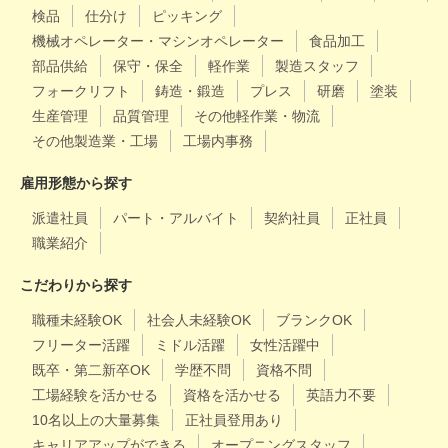
検品
仕分け
ピッキング
機械オペレーター・マシンオペレーター
食品加工
部品供給
保守・保全
軽作業
製造スタッフ
フォークリフト
鋳造・鍛造
プレス
研磨
塗装
生産管理
品質管理
その他軽作業・物流
その他製造業・工場
工場内事務
雇用形態から探す
派遣社員
パート・アルバイト
契約社員
正社員
職業紹介
こだわりから探す
職種未経験OK
社会人未経験OK
ブランクOK
フリーター活躍
ミドル活躍
女性活躍中
既卒・第二新卒OK
学歴不問
資格不問
工場経験を活かせる
資格を活かせる
英語力不要
10名以上の大量募集
正社員登用あり
キャリアアップができる
オープニングスタッフ