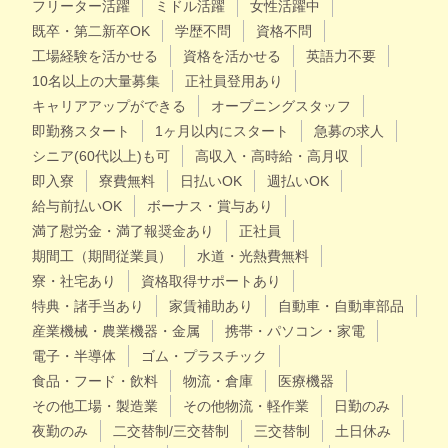
フリーター活躍
ミドル活躍
女性活躍中
既卒・第二新卒OK
学歴不問
資格不問
工場経験を活かせる
資格を活かせる
英語力不要
10名以上の大量募集
正社員登用あり
キャリアアップができる
オープニングスタッフ
即勤務スタート
1ヶ月以内にスタート
急募の求人
シニア(60代以上)も可
高収入・高時給・高月収
即入寮
寮費無料
日払いOK
週払いOK
給与前払いOK
ボーナス・賞与あり
満了慰労金・満了報奨金あり
正社員
期間工（期間従業員）
水道・光熱費無料
寮・社宅あり
資格取得サポートあり
特典・諸手当あり
家賃補助あり
自動車・自動車部品
産業機械・農業機器・金属
携帯・パソコン・家電
電子・半導体
ゴム・プラスチック
食品・フード・飲料
物流・倉庫
医療機器
その他工場・製造業
その他物流・軽作業
日勤のみ
夜勤のみ
二交替制/三交替制
三交替制
土日休み