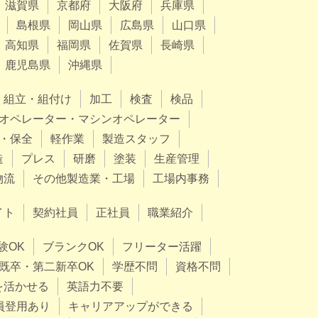
滋賀県
京都府
大阪府
兵庫県
島根県
岡山県
広島県
山口県
高知県
福岡県
佐賀県
長崎県
鹿児島県
沖縄県
組立・組付け
加工
検査
検品
オペレーター・マシンオペレーター
・保全
軽作業
製造スタッフ
造
プレス
研磨
塗装
生産管理
物流
その他製造業・工場
工場内事務
イト
契約社員
正社員
職業紹介
験OK
ブランクOK
フリーター活躍
既卒・第二新卒OK
学歴不問
資格不問
を活かせる
英語力不要
員登用あり
キャリアアップができる