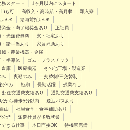
勤務スタート
1ヶ月以内にスタート
上)も可
高収入・高時給・高月収
即入寮
払いOK
給与前払いOK
慰労金・満了報奨金あり
正社員
道・光熱費無料
寮・社宅あり
典・諸手当あり
家賃補助あり
機械・農業機器・金属
子・半導体
ゴム・プラスチック
・倉庫
医療機器
その他工場・製造業
のみ
夜勤のみ
二交替制/三交替制
祝休み
短期
長期活躍
残業なし
赴任交通費支給あり
通勤交通費支給あり
駅から徒歩5分以内
送迎バスあり
自由
社員食堂・食事補助あり
が分煙
派遣社員が多数就業
ツできる仕事
本日面接OK
待機寮完備