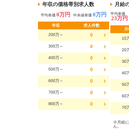
年収の価格帯別求人数
月給
0万円
0万円
平均単価
平均単価
中央値単価
23万円
年収
求人件数
月
200万～
0
15
300万～
0
20
400万～
0
30
500万～
0
40
600万～
0
50
700万～
0
60
800万～
0
70
※月給
ん。