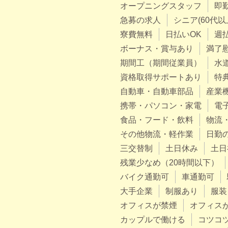
オープニングスタッフ
即
急募の求人
シニア(60代以
寮費無料
日払いOK
週
ボーナス・賞与あり
満了
期間工（期間従業員）
水
資格取得サポートあり
特
自動車・自動車部品
産業
携帯・パソコン・家電
電
食品・フード・飲料
物流
その他物流・軽作業
日勤
三交替制
土日休み
土日
残業少なめ（20時間以下）
バイク通勤可
車通勤可
大手企業
制服あり
服装
オフィスが禁煙
オフィス
カップルで働ける
コツコ