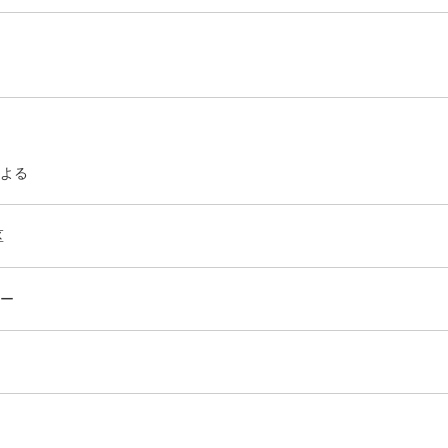
よる
栄区
ー