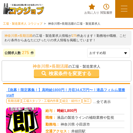
お気に入り
閲覧履歴
工場・製造業求人 コウジョブ
神奈川県×長期活躍の工場・製造業求人
神奈川県×長期活躍
の工場・製造業求人情報が
275
件あります！勤務地や職種、こだ
わり条件からあなたにぴったりの求人情報を掲載しています！
275
公開求人数
件
神奈川県×長期活躍
の工場・製造業求人
検索条件を変更する
【急募！限定募集！】高時給1800円！月収34.6万円〜！液晶フィルム運搬
staff
長期活躍
工場スタッフ・工場内作業
組立・組付け
加工
…全て表示
給与：
時給1,800円
職種：
液晶の製造ラインの補助業務や監視
勤務地：
神奈川県 小田原市
交通アクセス：
井細田駅