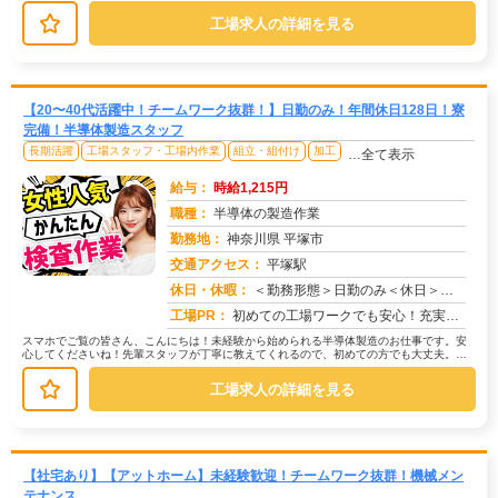
の天井の内装（クッション材）に、...
工場求人の詳細を見る
【20〜40代活躍中！チームワーク抜群！】日勤のみ！年間休日128日！寮
完備！半導体製造スタッフ
長期活躍
工場スタッフ・工場内作業
組立・組付け
加工
…全て表示
給与：
時給1,215円
職種：
半導体の製造作業
勤務地：
神奈川県 平塚市
交通アクセス：
平塚駅
求人番号：51040
休日・休暇：
＜勤務形態＞日勤のみ＜休日＞・年間休日128日・週休2日制・祝日休み（一部例外あり）・年3回、各9連休の長期休暇（...
工場PR：
初めての工場ワークでも安心！充実の研修制度と寮完備で、新しい一歩を踏み出しませんか？→ 全国2500件以上の格安寮...
スマホでご覧の皆さん、こんにちは！未経験から始められる半導体製造のお仕事です。安
心してくださいね！先輩スタッフが丁寧に教えてくれるので、初めての方でも大丈夫。具
体的には、ネジを締めたり、配線を繋...
工場求人の詳細を見る
【社宅あり】【アットホーム】未経験歓迎！チームワーク抜群！機械メン
テナンス