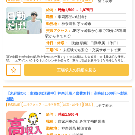
…全て表示
給与：
時給1,500 ～ 1,875円
職種：
車両部品の組付け
勤務地：
神奈川県 茅ヶ崎市
交通アクセス：
JR茅ヶ崎駅から車で20分 JR寒川
駅から車で10分
求人番号：51784
休日・休暇：
〈勤務形態〉日勤専属 〈休日〉土日 ■ＧＷ ■夏季休暇 ■年末年始 ※会社カレンダーによる
工場PR：
未経験でも安心！充実サポートで新しい一歩を踏み出せます！☆全国2500件以上の求人から、あなたに最適な仕事が見つか...
福祉車両や特装車の部品組付けのお仕事です！☆未経験の方大歓迎！☆【具体的な仕事内
容】→エアインパクトやトルクレンチを使って、車両に部品を取り付けたり外したりしま
す。→作業は難しくありません。→持...
工場求人の詳細を見る
【未経験OK！主婦(夫)活躍中】神奈川県／寮費無料！高時給1500円〜製造
補助
長期活躍
工場スタッフ・工場内作業
組立・組付け
加工
…全て表示
給与：
時給1,500円
職種：
自家用車の組み立て補助業務
勤務地：
神奈川県 横須賀市