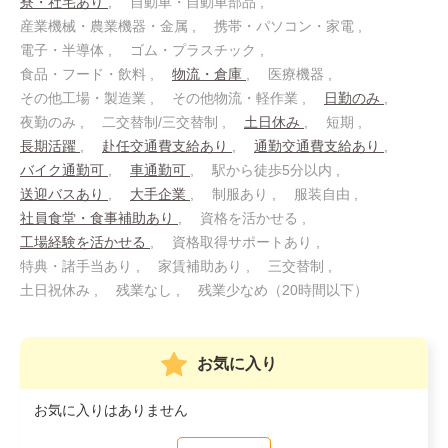
寮・社宅あり
自動車・自動車部品
産業機械・農業機器・金属
携帯・パソコン・家電
電子・半導体
ゴム・プラスチック
食品・フード・飲料
物流・倉庫
医療機器
その他工場・製造業
その他物流・軽作業
日勤のみ
夜勤のみ
二交替制/三交替制
土日休み
短期
長期活躍
赴任交通費支給あり
通勤交通費支給あり
バイク通勤可
車通勤可
駅から徒歩5分以内
送迎バスあり
大手企業
制服あり
服装自由
社員食堂・食事補助あり
資格を活かせる
工場経験を活かせる
資格取得サポートあり
特典・諸手当あり
家賃補助あり
三交替制
土日祝休み
残業なし
残業少なめ（20時間以下）
お気に入り
お気に入りはありません