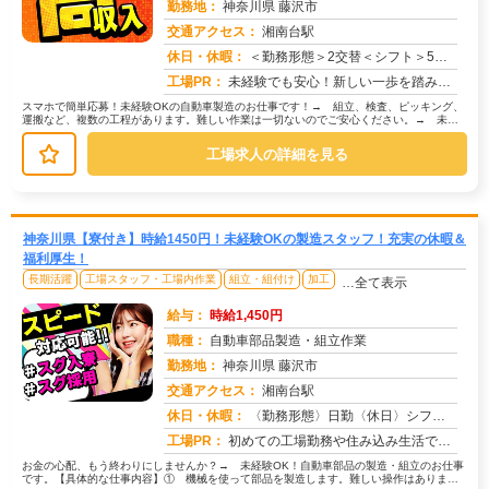
勤務地：
神奈川県 藤沢市
交通アクセス：
湘南台駅
求人番号：50863
休日・休暇：
＜勤務形態＞2交替＜シフト＞5勤２休＜休日＞土日長期休暇GW 夏季 年末年始
工場PR：
未経験でも安心！新しい一歩を踏み出してみませんか？株式会社京栄センターでは、経験・学歴・スキル一切不問！未経験者が...
スマホで簡単応募！未経験OKの自動車製造のお仕事です！→ 組立、検査、ピッキング、
運搬など、複数の工程があります。難しい作業は一切ないのでご安心ください。→ 未経
験の方、女性の方、10代〜40代...
工場求人の詳細を見る
神奈川県【寮付き】時給1450円！未経験OKの製造スタッフ！充実の休暇＆
福利厚生！
長期活躍
工場スタッフ・工場内作業
組立・組付け
加工
…全て表示
給与：
時給1,450円
職種：
自動車部品製造・組立作業
勤務地：
神奈川県 藤沢市
交通アクセス：
湘南台駅
求人番号：50865
休日・休暇：
〈勤務形態〉日勤〈休日〉シフト制★ＧＷ★夏季休暇★冬季休暇★年末年始
工場PR：
初めての工場勤務や住み込み生活でも安心！→家具付き寮が完備されているので、鞄一つで入寮OK！初期費用0円ですぐに新...
お金の心配、もう終わりにしませんか？→ 未経験OK！自動車部品の製造・組立のお仕事
です。【具体的な仕事内容】① 機械を使って部品を製造します。難しい操作はありませ