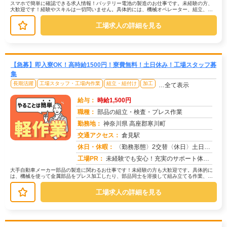
スマホで簡単に確認できる求人情報！バッテリー電池の製造のお仕事です。未経験の方、
大歓迎です！経験やスキルは一切問いません。具体的には、機械オペレーター、組立、部
品供給、検査のいずれかの部署に配属...
工場求人の詳細を見る
【急募】即入寮OK！高時給1500円！寮費無料！土日休み！工場スタッフ募
集
長期活躍
工場スタッフ・工場内作業
組立・組付け
加工
…全て表示
給与：
時給1,500円
職種：
部品の組立・検査・プレス作業
勤務地：
神奈川県 高座郡寒川町
交通アクセス：
倉見駅
求人番号：50885
休日・休暇：
〈勤務形態〉2交替〈休日〉土日★ＧＷ★夏季休暇★冬季休暇★年末年始
工場PR：
未経験でも安心！充実のサポート体制で新しい一歩を踏み出せます！→ 専属の担当スタッフが就業まで徹底サポート！不安や...
大手自動車メーカー部品の製造に関わるお仕事です！未経験の方も大歓迎です。具体的に
は、機械を使って金属部品をプレス加工したり、部品同士を溶接して組み立てる作業、そ
して完成品の検査などを行います。→...
工場求人の詳細を見る