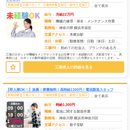
長期活躍
工場スタッフ・工場内作業
組立・組付け
加工
…全て表示
給与：
月給22万円
職種：
機械の修理・保全・メンテナンス作業
勤務地：
神奈川県 横浜市栄区
交通アクセス：
本郷台駅
求人番号：50837
休日・休暇：
〈勤務形態〉日勤〈休日〉土日※職場カレンダーによる
工場PR：
初めての社会人、ブランクのある方も安心！株式会社京栄センターでは、未経験者多数活躍中！→ 経験・学歴・スキルは一切...
工場のロボットや機械をメンテナンスするお仕事です！未経験の方、大歓迎です！→ 具
体的には、ロボットの動作確認や点検、部品交換といった作業からスタートします。→
お客様先へ行き、定期的なメンテナン...
工場求人の詳細を見る
【即入寮OK！】急募！寮費無料！高時給1300円！電池製造スタッフ
長期活躍
工場スタッフ・工場内作業
組立・組付け
加工
…全て表示
給与：
時給1,300円
職種：
電池に関する製造作業
勤務地：
神奈川県 横浜市神奈川区
交通アクセス：
新子安駅