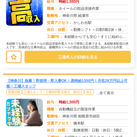
給与：
時給1,300円
職種：
ホイールの部品溶接作業
勤務地：
神奈川県 綾瀬市
交通アクセス：
かしわ台駅
求人番号：50876
休日・休暇：
＜勤務シフト＞日勤5勤2休＜休日＞土日
工場PR：
未経験からでも安心！すぐに始められるお仕事です！→ 経験・学歴・スキルは一切問いません！未経験者多数活躍中！→ 当...
未経験でも安心！ホイールの部品溶接作業スマホで簡単に応募できる、未経験者歓迎の求
人です。具体的な仕事内容は、建機用ホイールの部品を指定の位置に組み付ける作業、完
成品の傷がないか検査する作業、そし...
工場求人の詳細を見る
【神奈川】急募！即採用・即入寮OK！高時給1300円！月収28万円以上可
能！工場スタッフ
長期活躍
工場スタッフ・工場内作業
組立・組付け
加工
…全て表示
給与：
時給1,300円
職種：
自動機組立の製造作業
勤務地：
神奈川県 相模原市緑区
交通アクセス：
橋本駅
求人番号：50854
休日・休暇：
〈勤務形態〉日勤〈休日〉5勤2休★ＧＷ★夏季休暇★冬季休暇★年末年始