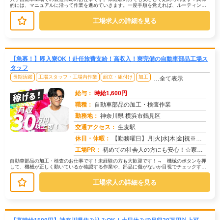
的には、マニュアルに沿って作業を進めていきます。一度手順を覚えれば、ルーティンワ
ークになりますので、安心して業務に...
工場求人の詳細を見る
【急募！】即入寮OK！赴任旅費支給！高収入！寮完備の自動車部品工場ス
タッフ
長期活躍
工場スタッフ・工場内作業
組立・組付け
加工
…全て表示
給与：
時給1,600円
職種：
自動車部品の加工・検査作業
勤務地：
神奈川県 横浜市鶴見区
交通アクセス：
生麦駅
求人番号：50701
休日・休暇：
【勤務曜日】月|火|水|木|金|祝※配属部署によっては、4勤2休の可能性もあり。【休日・休暇】土・日（会社カレンダ...
工場PR：
初めての社会人の方にも安心！☆家具付き寮で初期費用0円！鞄一つでOK！→ すぐに生活を始められます。☆専属スタッフ...
自動車部品の加工・検査のお仕事です！未経験の方も大歓迎です！→ 機械のボタンを押
して、機械が正しく動いているか確認する作業や、部品に傷がないか目視でチェックする
作業が中心です。→ 具体的には… ...
工場求人の詳細を見る