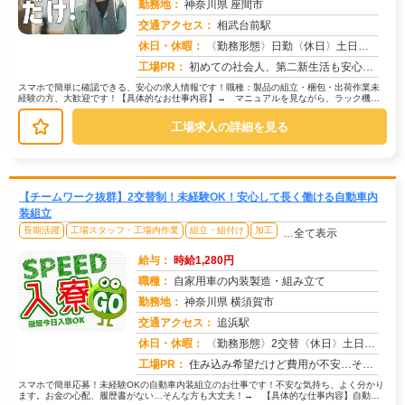
勤務地：
神奈川県 座間市
交通アクセス：
相武台前駅
求人番号：50851
休日・休暇：
〈勤務形態〉日勤〈休日〉土日祝★ＧＷ★夏季休暇★冬季休暇★年末年始
工場PR：
初めての社会人、第二新生活も安心！株式会社京栄センターで、新しい一歩を踏み出してみませんか？→ 完全個室のワンルー...
スマホで簡単に確認できる、安心の求人情報です！職種：製品の組立・梱包・出荷作業未
経験の方、大歓迎です！【具体的なお仕事内容】→ マニュアルを見ながら、ラック機器
の組立作業を行います。シンプルで分...
工場求人の詳細を見る
【チームワーク抜群】2交替制！未経験OK！安心して長く働ける自動車内
装組立
長期活躍
工場スタッフ・工場内作業
組立・組付け
加工
…全て表示
給与：
時給1,280円
職種：
自家用車の内装製造・組み立て
勤務地：
神奈川県 横須賀市
交通アクセス：
追浜駅
求人番号：50809
休日・休暇：
〈勤務形態〉2交替〈休日〉土日★ＧＷ★夏季休暇★冬季休暇★年末年始
工場PR：
住み込み希望だけど費用が不安…そんな方も安心！→ 寮費・初期費用は完全無料！家具家電付きの個室寮で、快適な一人暮ら...
スマホで簡単応募！未経験OKの自動車内装組立のお仕事です！不安な気持ち、よく分かり
ます。お金の心配、履歴書がない…そんな方も大丈夫！→ 【具体的な仕事内容】自動車