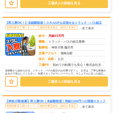
工場求人の詳細を見る
【即入寮OK！】未経験歓迎！スキルUPも目指せるトラック・バス組立
長期活躍
工場スタッフ・工場内作業
組立・組付け
加工
…全て表示
給与：
月給23万円
職種：
トラック・バスの組立業務
勤務地：
神奈川県 藤沢市
交通アクセス：
湘南台駅
求人番号：51042
休日・休暇：
土日
工場PR：
初めての転職でも安心！株式会社京栄センターで、新しい一歩を踏み出してみませんか？→ 未経験者歓迎！先輩スタッフも皆...
未経験から始められる、トラック・バスの組立のお仕事です！→ まずは、丁寧な研修が
あるので安心してください。先輩スタッフがマンツーマンで、マニュアルに沿った組立作
業を丁寧に教えてくれます。→ 作業...
工場求人の詳細を見る
【神奈川県/急募】即入寮OK！未経験歓迎！時給1300円〜の溶接スタッフ
長期活躍
工場スタッフ・工場内作業
組立・組付け
加工
…全て表示