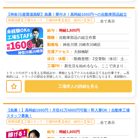
【神奈川/産業道路駅】急募！寮付き！高時給1600円〜の自動車部品組立
長期活躍
工場スタッフ・工場内作業
組立・組付け
加工
…全て表示
給与：
時給1,600円
職種：
自動車部品の組立作業
勤務地：
神奈川県 川崎市川崎区
交通アクセス：
大師橋駅
求人番号：50761
休日・休暇：
〈勤務形態〉2交替制〈休日〉土日(週休２日制)★ＧＷ★夏季休暇★冬季休暇★年末年始
工場PR：
新生活を始めるなら、ここで決まり！→初期費用0円の家具付き個室寮をご用意！テレビ、エアコン、冷蔵庫など生活に必要な...
トラックのボディを支える骨組みや、車軸となるアクスルを組み立てるお仕事です。→具
体的には、トラックの部品を溶接したり、組み立てたりする作業になります。未経験の方
でも安心して始められるよう、研修制...
工場求人の詳細を見る
【急募！】高時給1600円！月収41万4800円可能！即入寮OK！自動車工場
スタッフ募集！
長期活躍
工場スタッフ・工場内作業
組立・組付け
加工
…全て表示
給与：
時給1,600円