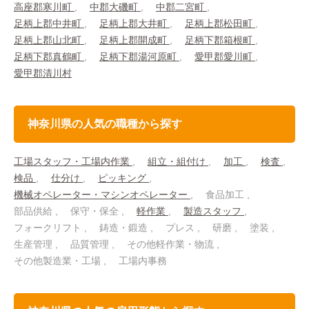
高座郡寒川町
中郡大磯町
中郡二宮町
足柄上郡中井町
足柄上郡大井町
足柄上郡松田町
足柄上郡山北町
足柄上郡開成町
足柄下郡箱根町
足柄下郡真鶴町
足柄下郡湯河原町
愛甲郡愛川町
愛甲郡清川村
神奈川県の人気の職種から探す
工場スタッフ・工場内作業
組立・組付け
加工
検査
検品
仕分け
ピッキング
機械オペレーター・マシンオペレーター
食品加工
部品供給
保守・保全
軽作業
製造スタッフ
フォークリフト
鋳造・鍛造
プレス
研磨
塗装
生産管理
品質管理
その他軽作業・物流
その他製造業・工場
工場内事務