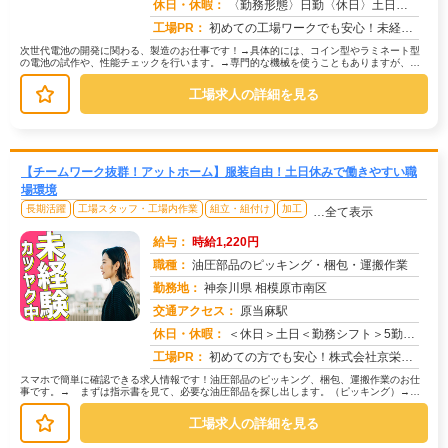
求人番号：50776
休日・休暇：
〈勤務形態〉日勤〈休日〉土日祝★ＧＷ★夏季休暇★冬季休暇★年末年始
工場PR：
初めての工場ワークでも安心！未経験者多数活躍中！→充実の研修制度でしっかりサポート！→寮費無料の個室寮完備！家具・...
次世代電池の開発に関わる、製造のお仕事です！→具体的には、コイン型やラミネート型
の電池の試作や、性能チェックを行います。→専門的な機械を使うこともありますが、丁
寧な研修があるのでご安心ください。...
工場求人の詳細を見る
【チームワーク抜群！アットホーム】服装自由！土日休みで働きやすい職
場環境
長期活躍
工場スタッフ・工場内作業
組立・組付け
加工
…全て表示
給与：
時給1,220円
職種：
油圧部品のピッキング・梱包・運搬作業
勤務地：
神奈川県 相模原市南区
交通アクセス：
原当麻駅
求人番号：50861
休日・休暇：
＜休日＞土日＜勤務シフト＞5勤2休 （会社カレンダーによる）
工場PR：
初めての方でも安心！株式会社京栄センターで新しい一歩を踏み出してみませんか？→未経験者多数活躍中！経験やスキルは一...
スマホで簡単に確認できる求人情報です！油圧部品のピッキング、梱包、運搬作業のお仕
事です。→ まずは指示書を見て、必要な油圧部品を探し出します。（ピッキング）→
次に、見つけた部品を丁寧に箱に詰め...
工場求人の詳細を見る