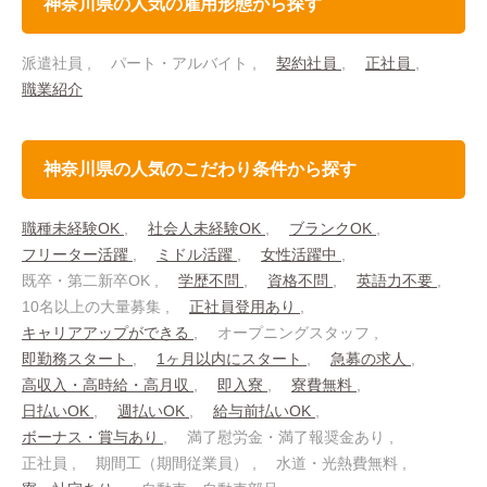
神奈川県の人気の雇用形態から探す
派遣社員
パート・アルバイト
契約社員
正社員
職業紹介
神奈川県の人気のこだわり条件から探す
職種未経験OK
社会人未経験OK
ブランクOK
フリーター活躍
ミドル活躍
女性活躍中
既卒・第二新卒OK
学歴不問
資格不問
英語力不要
10名以上の大量募集
正社員登用あり
キャリアアップができる
オープニングスタッフ
即勤務スタート
1ヶ月以内にスタート
急募の求人
高収入・高時給・高月収
即入寮
寮費無料
日払いOK
週払いOK
給与前払いOK
ボーナス・賞与あり
満了慰労金・満了報奨金あり
正社員
期間工（期間従業員）
水道・光熱費無料