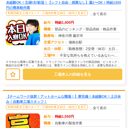
未経験OK！主婦(夫)歓迎！【シフト自由・残業なし】週2〜OK！時給1400
円の簡単軽作業
長期活躍
工場スタッフ・工場内作業
組立・組付け
加工
…全て表示
給与：
時給1,400円
職種：
部品のピッキング・部品供給・検品作業
勤務地：
神奈川県 藤沢市
交通アクセス：
湘南台駅
求人番号：50869
休日・休暇：
〈勤務形態〉2交替〈休日〉土日★ＧＷ★夏季休暇★冬季休暇★年末年始
工場PR：
不安な気持ちを抱えているあなたへ。株式会社京栄センターでは、未経験の方でも安心してスタートできる環境を用意していま...
スマホから簡単に応募できる、トラックフレーム製造ラインでの部品供給・ピッキング・
検品のお仕事です。→ 具体的には、製造ラインに部品を供給したり、必要な部品をピッ
キングして準備したり、完成した部品...
工場求人の詳細を見る
【チームワーク抜群！アットホームな職場！】寮完備！未経験OK！土日休
み！自動車工場スタッフ！
長期活躍
工場スタッフ・工場内作業
組立・組付け
加工
…全て表示
給与：
時給1,550円
職種：
自動車の製造作業