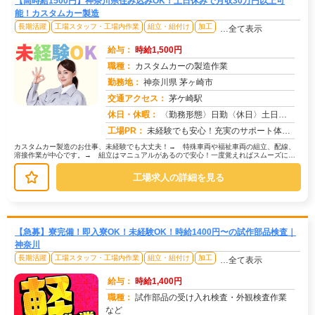
【高時給1500円】神奈川県住み込みOK！土日休みで月収30万円以上可
能！カスタムカー製造
長期活躍
工場スタッフ・工場内作業
組立・組付け
加工
…全て表示
給与：
時給1,500円
職種：
カスタムカーの製造作業
勤務地：
神奈川県 茅ヶ崎市
交通アクセス：
茅ケ崎駅
求人番号：50882
休日・休暇：
〈勤務形態〉日勤〈休日〉土日★ＧＷ★夏季休暇★冬季休暇★年末年始
工場PR：
未経験でも安心！充実のサポート体制で新しい一歩を踏み出せます！→ 応募から最短翌日勤務開始！スピーディーな就業が可...
カスタムカー製造のお仕事、未経験でも大丈夫！→ 特殊車両や福祉車両の組立、配線、
溶接作業が中心です。→ 組立はマニュアルがあるので安心！一度覚えればスムーズに作
業できます。→ 配線作業は、自動車...
工場求人の詳細を見る
【急募】寮完備！即入寮OK！未経験OK！時給1400円〜の試作部品検査｜
神奈川
長期活躍
工場スタッフ・工場内作業
組立・組付け
加工
…全て表示
給与：
時給1,400円
職種：
試作部品の受け入れ検査・外観検査作業
など