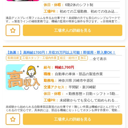
求人番号：51067
休日・休暇：
6勤2休のシフト制
工場PR：
初めての工場勤務、初めての住み込み…不安は尽きないですよね。でも大丈夫！株式会社京栄センターなら、あなたをしっかり...
液晶ディスプレイ用フィルムを作るお仕事です！未経験の方でも安心のシンプルワークで
す。→製造ラインの補助業務では、機械の監視や簡単な操作を学びます。→目視検査で
は、製品に傷や汚れがないか確認します...
工場求人の詳細を見る
【急募！】高時給1700円！月収35万円以上可能！即採用・即入寮OK！
長期活躍
工場スタッフ・工場内作業
組立・組付け
加工
…全て表示
給与：
時給1,700円
職種：
自動車の車体・部品の製造作業
勤務地：
神奈川県 川崎市中原区
交通アクセス：
平間駅・新川崎駅
求人番号：50769
休日・休暇：
＜勤務形態＞日勤＜シフト＞5勤２休＜休日＞土日長期休暇GW 夏季 年末年始
工場PR：
未経験からでも安心して始められるお仕事です！→ 経験・学歴・スキルは一切不問です！未経験で活躍している方が多数いま...
未経験から始められる自動車部品製造のお仕事です！難しい作業は機械がほとんど行って
くれるので安心です。具体的には、部品を機械にセットしてボタンを押す作業や、電動ド
ライバーを使って部品を組み付ける作...
工場求人の詳細を見る