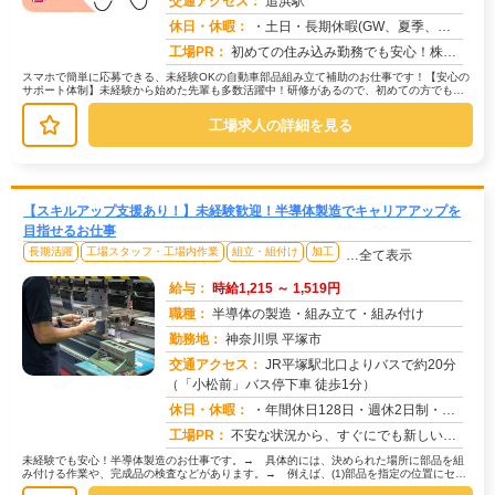
交通アクセス：
追浜駅
求人番号：50813
休日・休暇：
・土日・長期休暇(GW、夏季、年末年始)
工場PR：
初めての住み込み勤務でも安心！株式会社京栄センターで新しい一歩を踏み出しませんか？→家具付き寮が初期費用０円で利用...
スマホで簡単に応募できる、未経験OKの自動車部品組み立て補助のお仕事です！【安心の
サポート体制】未経験から始めた先輩も多数活躍中！研修があるので、初めての方でも安
心してスタートできます。【具体的...
工場求人の詳細を見る
【スキルアップ支援あり！】未経験歓迎！半導体製造でキャリアアップを
目指せるお仕事
長期活躍
工場スタッフ・工場内作業
組立・組付け
加工
…全て表示
給与：
時給1,215 ～ 1,519円
職種：
半導体の製造・組み立て・組み付け
勤務地：
神奈川県 平塚市
交通アクセス：
JR平塚駅北口よりバスで約20分
（「小松前」バス停下車 徒歩1分）
求人番号：51066
休日・休暇：
・年間休日128日・週休2日制・祝日休み（一部例外あり）・年3回、各9連休の長期休暇（GW・夏期・年末年始）・有給...
工場PR：
不安な状況から、すぐにでも新しい一歩を踏み出したいあなたへ。→家具付き寮が用意されているので、手ぶらで入寮OK！ ...
未経験でも安心！半導体製造のお仕事です。→ 具体的には、決められた場所に部品を組
み付ける作業や、完成品の検査などがあります。→ 例えば、(1)部品を指定の位置にセッ
トし、機械に組み込みます。(2...