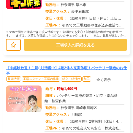
勤務地：
神奈川県 厚木市
交通アクセス：
愛甲石田駅
求人番号：50826
休日・休暇：
〈勤務形態〉日勤〈休日〉土日★ＧＷ★夏季休暇★冬季休暇★年末年始
工場PR：
初めての工場勤務や住み込み生活でも安心！株式会社京栄センターなら、全国2,500件以上の格安寮をご用意しています。...
スマホで簡単に確認できる求人情報です！未経験でも安心！試作部品の検査のお仕事で
す。→ まずは、入荷した部品にキズがないかチェックします。→ 次に、数量が正しいか確
認します。→ 図面と照らし合わせ...
工場求人の詳細を見る
【未経験歓迎！主婦(夫)活躍中】4勤2休＆充実休暇！バッテリー製造のお仕
事
長期活躍
工場スタッフ・工場内作業
組立・組付け
加工
…全て表示
給与：
時給1,400円
職種：
バッテリー電池の製造・組立・部品供
給・検査作業
勤務地：
神奈川県 川崎市川崎区
交通アクセス：
川崎駅
求人番号：50764
休日・休暇：
〈勤務形態〉2交替制〈休日〉4勤2休のシフト制★ＧＷ★夏季休暇★冬季休暇★年末年始
工場PR：
初めての社会人でも安心！株式会社京栄センターで新しい一歩を踏み出しませんか？→未経験者多数活躍中！経験やスキルは一...