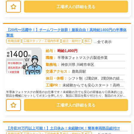
ん。② 製造した部品に傷や汚れが...
工場求人の詳細を見る
【20代〜活躍中！】チームワーク抜群！服装自由！高時給1400円の半導体
製造
長期活躍
工場スタッフ・工場内作業
組立・組付け
加工
…全て表示
給与：
時給1,400円
職種：
半導体フォトマスクの製造作業
勤務地：
神奈川県 川崎市幸区
交通アクセス：
鹿島田駅
求人番号：50772
休日・休暇：
シフト制（2勤2休、2勤3休の組合せ）
工場PR：
未経験からでも安心スタート！高時給1300円！→兵庫県で新生活を始めませんか？【寮付き】だから、家探し不要！ワンル...
半導体フォトマスクの製造のお仕事です！未経験の方でも安心の研修あり◎具体的には、
部品を機械にセットしてボタンを押したり、製品に部品を取り付けたり、製品のキズがな
いかチェックする作業などです。難し...
工場求人の詳細を見る
【月収30万円以上可能！】土日休み！未経験OK！簡単車両部品組付け
長期活躍
工場スタッフ・工場内作業
組立・組付け
加工