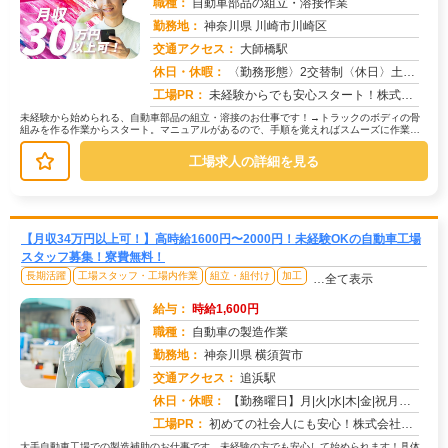
職種：
自動車部品の組立・溶接作業
勤務地：
神奈川県 川崎市川崎区
交通アクセス：
大師橋駅
求人番号：50699
休日・休暇：
〈勤務形態〉2交替制〈休日〉土日(週休２日制)★ＧＷ★夏季休暇★冬季休暇★年末年始
工場PR：
未経験からでも安心スタート！株式会社京栄センターで新しい一歩を踏み出してみませんか？→ 経験や資格は一切不問です！...
未経験から始められる、自動車部品の組立・溶接のお仕事です！→トラックのボディの骨
組みを作る作業からスタート。マニュアルがあるので、手順を覚えればスムーズに作業で
きます。→次に、トラックのアクスル...
工場求人の詳細を見る
【月収34万円以上可！】高時給1600円〜2000円！未経験OKの自動車工場
スタッフ募集！寮費無料！
長期活躍
工場スタッフ・工場内作業
組立・組付け
加工
…全て表示
給与：
時給1,600円
職種：
自動車の製造作業
勤務地：
神奈川県 横須賀市
交通アクセス：
追浜駅
求人番号：50704
休日・休暇：
【勤務曜日】月|火|水|木|金|祝月火水木金(会社カレンダーに準ずる)【休日・休暇】土日（GW・夏季・年末年始休暇...
工場PR：
初めての社会人にも安心！株式会社京栄センターで新しい一歩を踏み出してみませんか？→ 初期費用0円の家具付き寮完備！...
大手自動車工場での製造補助のお仕事です。未経験の方でも安心して始められます！具体