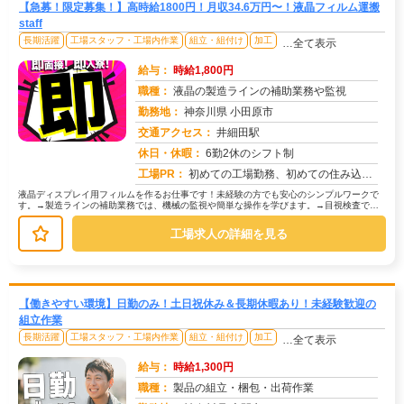
【急募！限定募集！】高時給1800円！月収34.6万円〜！液晶フィルム運搬
staff
長期活躍
工場スタッフ・工場内作業
組立・組付け
加工
…全て表示
給与：
時給1,800円
職種：
液晶の製造ラインの補助業務や監視
勤務地：
神奈川県 小田原市
交通アクセス：
井細田駅
求人番号：51067
休日・休暇：
6勤2休のシフト制
工場PR：
初めての工場勤務、初めての住み込み…不安は尽きないですよね。でも大丈夫！株式会社京栄センターなら、あなたをしっかり...
液晶ディスプレイ用フィルムを作るお仕事です！未経験の方でも安心のシンプルワークで
す。→製造ラインの補助業務では、機械の監視や簡単な操作を学びます。→目視検査で
は、製品に傷や汚れがないか確認します...
工場求人の詳細を見る
【働きやすい環境】日勤のみ！土日祝休み＆長期休暇あり！未経験歓迎の
組立作業
長期活躍
工場スタッフ・工場内作業
組立・組付け
加工
…全て表示
給与：
時給1,300円
職種：
製品の組立・梱包・出荷作業