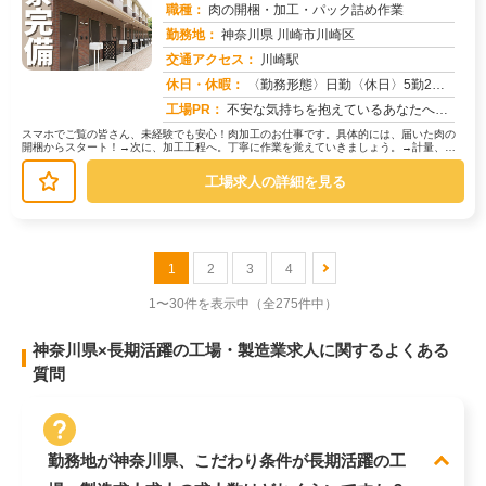
職種：
肉の開梱・加工・パック詰め作業
勤務地：
神奈川県 川崎市川崎区
交通アクセス：
川崎駅
求人番号：50767
休日・休暇：
〈勤務形態〉日勤〈休日〉5勤2休★ＧＷ★夏季休暇★冬季休暇★年末年始
工場PR：
不安な気持ちを抱えているあなたへ。株式会社京栄センターでは、未経験者の方を多数歓迎しています！→ 経験・学歴・スキ...
スマホでご覧の皆さん、未経験でも安心！肉加工のお仕事です。具体的には、届いた肉の
開梱からスタート！→次に、加工工程へ。丁寧に作業を覚えていきましょう。→計量、パ
ック詰め、梱包と、一つずつステップ...
工場求人の詳細を見る
1
2
3
4
1〜30件を表示中
（全275件中）
神奈川県×長期活躍の工場・製造業求人に関するよくある
質問
勤務地が神奈川県、こだわり条件が長期活躍の工