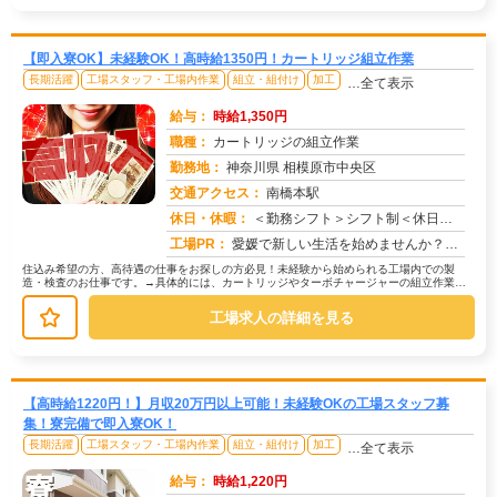
【即入寮OK】未経験OK！高時給1350円！カートリッジ組立作業
長期活躍
工場スタッフ・工場内作業
組立・組付け
加工
…全て表示
給与：
時給1,350円
職種：
カートリッジの組立作業
勤務地：
神奈川県 相模原市中央区
交通アクセス：
南橋本駅
求人番号：50878
休日・休暇：
＜勤務シフト＞シフト制＜休日＞土日
工場PR：
愛媛で新しい生活を始めませんか？→ すぐに住める寮が完備！面倒な手続きは一切不要です。初期費用0円で、家具・家電付...
住込み希望の方、高待遇の仕事をお探しの方必見！未経験から始められる工場内での製
造・検査のお仕事です。→具体的には、カートリッジやターボチャージャーの組立作業が
中心です。→難しい作業はありません。...
工場求人の詳細を見る
【高時給1220円！】月収20万円以上可能！未経験OKの工場スタッフ募
集！寮完備で即入寮OK！
長期活躍
工場スタッフ・工場内作業
組立・組付け
加工
…全て表示
給与：
時給1,220円