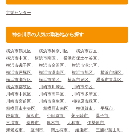
京栄センター
神奈川県の人気の勤務地から探す
横浜市鶴見区
横浜市神奈川区
横浜市西区
横浜市中区
横浜市南区
横浜市保土ケ谷区
横浜市磯子区
横浜市金沢区
横浜市港北区
横浜市戸塚区
横浜市港南区
横浜市旭区
横浜市緑区
横浜市瀬谷区
横浜市栄区
横浜市泉区
横浜市青葉区
横浜市都筑区
川崎市川崎区
川崎市幸区
川崎市中原区
川崎市高津区
川崎市多摩区
川崎市宮前区
川崎市麻生区
相模原市緑区
相模原市中央区
相模原市南区
横須賀市
平塚市
鎌倉市
藤沢市
小田原市
茅ヶ崎市
逗子市
三浦市
秦野市
厚木市
大和市
伊勢原市
海老名市
座間市
南足柄市
綾瀬市
三浦郡葉山町