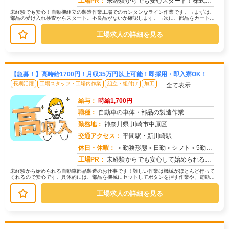
工場PR：
未経験からでも安心スタート！株式会社京栄センターで新しい一歩を踏み出しませんか？→ 家具付き寮が初期費用0円で利用...
未経験でも安心！自動機組立の製造作業工場でのカンタンなライン作業です。→まずは、
部品の受け入れ検査からスタート。不良品がないか確認します。→次に、部品をカートに
積み込み、指定場所へ運びます。→最...
工場求人の詳細を見る
【急募！】高時給1700円！月収35万円以上可能！即採用・即入寮OK！
長期活躍
工場スタッフ・工場内作業
組立・組付け
加工
…全て表示
給与：
時給1,700円
職種：
自動車の車体・部品の製造作業
勤務地：
神奈川県 川崎市中原区
交通アクセス：
平間駅・新川崎駅
求人番号：50769
休日・休暇：
＜勤務形態＞日勤＜シフト＞5勤２休＜休日＞土日長期休暇GW 夏季 年末年始
工場PR：
未経験からでも安心して始められるお仕事です！→ 経験・学歴・スキルは一切不問です！未経験で活躍している方が多数いま...
未経験から始められる自動車部品製造のお仕事です！難しい作業は機械がほとんど行って
くれるので安心です。具体的には、部品を機械にセットしてボタンを押す作業や、電動ド
ライバーを使って部品を組み付ける作...
工場求人の詳細を見る