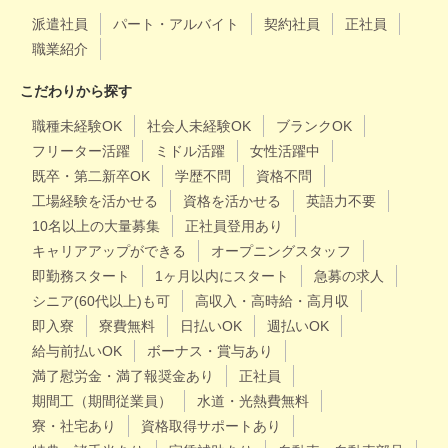
派遣社員
パート・アルバイト
契約社員
正社員
職業紹介
こだわりから探す
職種未経験OK
社会人未経験OK
ブランクOK
フリーター活躍
ミドル活躍
女性活躍中
既卒・第二新卒OK
学歴不問
資格不問
工場経験を活かせる
資格を活かせる
英語力不要
10名以上の大量募集
正社員登用あり
キャリアアップができる
オープニングスタッフ
即勤務スタート
1ヶ月以内にスタート
急募の求人
シニア(60代以上)も可
高収入・高時給・高月収
即入寮
寮費無料
日払いOK
週払いOK
給与前払いOK
ボーナス・賞与あり
満了慰労金・満了報奨金あり
正社員
期間工（期間従業員）
水道・光熱費無料
寮・社宅あり
資格取得サポートあり