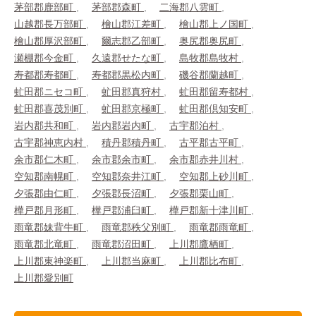
茅部郡鹿部町
茅部郡森町
二海郡八雲町
山越郡長万部町
檜山郡江差町
檜山郡上ノ国町
檜山郡厚沢部町
爾志郡乙部町
奥尻郡奥尻町
瀬棚郡今金町
久遠郡せたな町
島牧郡島牧村
寿都郡寿都町
寿都郡黒松内町
磯谷郡蘭越町
虻田郡ニセコ町
虻田郡真狩村
虻田郡留寿都村
虻田郡喜茂別町
虻田郡京極町
虻田郡倶知安町
岩内郡共和町
岩内郡岩内町
古宇郡泊村
古宇郡神恵内村
積丹郡積丹町
古平郡古平町
余市郡仁木町
余市郡余市町
余市郡赤井川村
空知郡南幌町
空知郡奈井江町
空知郡上砂川町
夕張郡由仁町
夕張郡長沼町
夕張郡栗山町
樺戸郡月形町
樺戸郡浦臼町
樺戸郡新十津川町
雨竜郡妹背牛町
雨竜郡秩父別町
雨竜郡雨竜町
雨竜郡北竜町
雨竜郡沼田町
上川郡鷹栖町
上川郡東神楽町
上川郡当麻町
上川郡比布町
上川郡愛別町