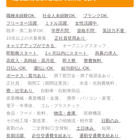
職種未経験OK
社会人未経験OK
ブランクOK
フリーター活躍
ミドル活躍
女性活躍中
既卒・第二新卒OK
学歴不問
資格不問
英語力不要
10名以上の大量募集
正社員登用あり
キャリアアップができる
オープニングスタッフ
即勤務スタート
1ヶ月以内にスタート
急募の求人
高収入・高時給・高月収
即入寮
寮費無料
日払いOK
週払いOK
給与前払いOK
ボーナス・賞与あり
満了慰労金・満了報奨金あり
正社員
期間工（期間従業員）
水道・光熱費無料
寮・社宅あり
自動車・自動車部品
産業機械・農業機器・金属
携帯・パソコン・家電
電子・半導体
ゴム・プラスチック
食品・フード・飲料
物流・倉庫
医療機器
その他工場・製造業
その他物流・軽作業
日勤のみ
夜勤のみ
二交替制/三交替制
土日休み
短期
長期活躍
赴任交通費支給あり
通勤交通費支給あり