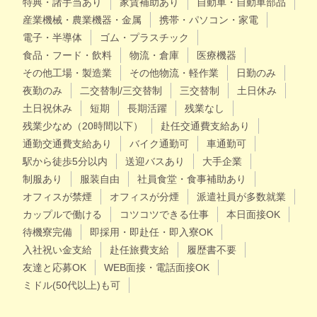
特典・諸手当あり
家賃補助あり
自動車・自動車部品
産業機械・農業機器・金属
携帯・パソコン・家電
電子・半導体
ゴム・プラスチック
食品・フード・飲料
物流・倉庫
医療機器
その他工場・製造業
その他物流・軽作業
日勤のみ
夜勤のみ
二交替制/三交替制
三交替制
土日休み
土日祝休み
短期
長期活躍
残業なし
残業少なめ（20時間以下）
赴任交通費支給あり
通勤交通費支給あり
バイク通勤可
車通勤可
駅から徒歩5分以内
送迎バスあり
大手企業
制服あり
服装自由
社員食堂・食事補助あり
オフィスが禁煙
オフィスが分煙
派遣社員が多数就業
カップルで働ける
コツコツできる仕事
本日面接OK
待機寮完備
即採用・即赴任・即入寮OK
入社祝い金支給
赴任旅費支給
履歴書不要
友達と応募OK
WEB面接・電話面接OK
ミドル(50代以上)も可