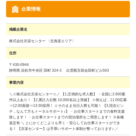
企業情報
掲載企業名
株式会社京栄センター 〈北海道エリア〉
住所
〒430-0944
静岡県 浜松市中央区 田町 324-3 出雲殿互助会田町ビル503
事業内容
＼☆株式会社京栄センター☆／ 【1,圧倒的な求人数】 ・全国に2.600案
件以上あり！ 【2,累計入社数 10,000名以上突破】 ☆例えば…11:00応募
⇒12:00面接⇒13:30採用！ ☆そのまま当日入寮も可能！ 【3,現在ピン
チ…なんて方もトータルサポート♪】 ・お仕事スタートまでの食料支援
致します！ ・お仕事スタートまでの宿泊場所をご用意します！ ※各種
規定有 ＼ とにかくどこよりも早く・安心してお仕事スタートができ
る！ 【京栄センター】は手厚いサポート体制が整っております♪ ／