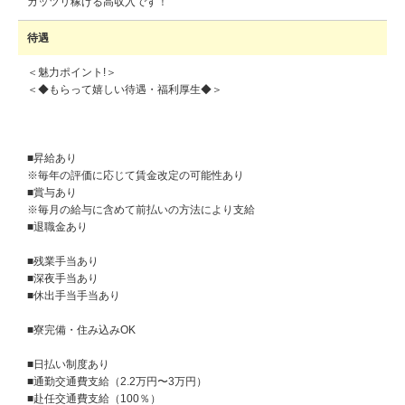
ガッツリ稼げる高収入です！
待遇
＜魅力ポイント!＞
＜◆もらって嬉しい待遇・福利厚生◆＞
■昇給あり
※毎年の評価に応じて賃金改定の可能性あり
■賞与あり
※毎月の給与に含めて前払いの方法により支給
■退職金あり
■残業手当あり
■深夜手当あり
■休出手当手当あり
■寮完備・住み込みOK
■日払い制度あり
■通勤交通費支給（2.2万円〜3万円）
■赴任交通費支給（100％）