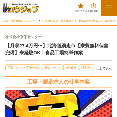
お気に入り
閲覧履歴
工場・製造業求人 コウジョブ
北海道の工場・製造業求人
北海道網走市の工場・製造業求
株式会社京栄センター
【月収27.4万円〜】北海道網走市【寮費無料個室
完備】未経験OK！食品工場簡単作業
工場スタッフ・工場内作業
製造スタッフ
契約社員
職業紹介
…全て表示