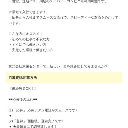
→食堂、送迎バス、周辺のスーパー・コンビニも利用可能です。
☆最短で入社できます！
→応募から入社までスムーズな流れで、スピーディーな対応を心がけて
います。
こんな方にオススメ！
・初めての仕事で不安な方
・すぐにでも働きたい方
・安定した環境で働きたい方
株式会社京栄センターで、新しい一歩を踏み出してみませんか？
応募資格/応募方法
【未経験者OK！】
■■応募後の流れ■■
(1)「応募」 応募ボタン電話がスムーズです♪
▼
(2)「登録」 面接後、登録完了です♪
▼ ★最短日にて調整致します！