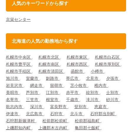
人気のキーワードから探す
京栄センター
北海道の人気の勤務地から探す
札幌市中央区
札幌市北区
札幌市東区
札幌市白石区
札幌市豊平区
札幌市南区
札幌市西区
札幌市厚別区
札幌市手稲区
札幌市清田区
函館市
小樽市
旭川市
室蘭市
釧路市
帯広市
北見市
夕張市
岩見沢市
網走市
留萌市
苫小牧市
稚内市
美唄市
芦別市
江別市
赤平市
紋別市
士別市
名寄市
三笠市
根室市
千歳市
滝川市
砂川市
歌志内市
深川市
富良野市
登別市
恵庭市
伊達市
北広島市
石狩市
北斗市
石狩郡当別町
石狩郡新篠津村
松前郡松前町
松前郡福島町
上磯郡知内町
上磯郡木古内町
亀田郡七飯町