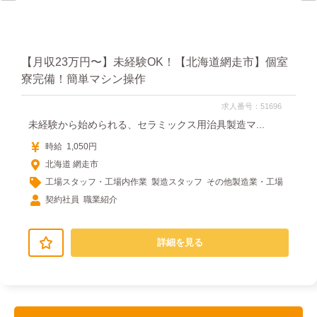
一
【月収23万円〜】未経験OK！【北海道網走市】個室
寮完備！簡単マシン操作
求人番号：51696
未経験から始められる、セラミックス用治具製造マ...
時給 1,050円
北海道 網走市
工場スタッフ・工場内作業 製造スタッフ その他製造業・工場
契約社員 職業紹介
詳細を見る