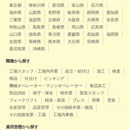
東京都
神奈川県
新潟県
富山県
石川県
福井県
山梨県
長野県
岐阜県
静岡県
愛知県
三重県
滋賀県
京都府
大阪府
兵庫県
奈良県
和歌山県
鳥取県
島根県
岡山県
広島県
山口県
徳島県
香川県
愛媛県
高知県
福岡県
佐賀県
長崎県
熊本県
大分県
宮崎県
鹿児島県
沖縄県
職種から探す
工場スタッフ・工場内作業
組立・組付け
加工
検査
検品
仕分け
ピッキング
機械オペレーター・マシンオペレーター
食品加工
部品供給
保守・保全
軽作業
製造スタッフ
フォークリフト
鋳造・鍛造
プレス
研磨
塗装
生産管理
品質管理
その他軽作業・物流
その他製造業・工場
工場内事務
雇用形態から探す