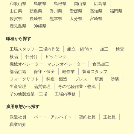
和歌山県
鳥取県
島根県
岡山県
広島県
山口県
徳島県
香川県
愛媛県
高知県
福岡県
佐賀県
長崎県
熊本県
大分県
宮崎県
鹿児島県
沖縄県
職種から探す
工場スタッフ・工場内作業
組立・組付け
加工
検査
検品
仕分け
ピッキング
機械オペレーター・マシンオペレーター
食品加工
部品供給
保守・保全
軽作業
製造スタッフ
フォークリフト
鋳造・鍛造
プレス
研磨
塗装
生産管理
品質管理
その他軽作業・物流
その他製造業・工場
工場内事務
雇用形態から探す
派遣社員
パート・アルバイト
契約社員
正社員
職業紹介