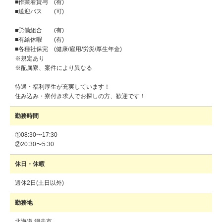
■作業着貸与 (有)
■送迎バス (可)
■労働組合 (有)
■有給休暇 (有)
■各種社保完 (健康/雇用/労災/厚生年金)
※規定あり
※配属寮、案件により異なる
待遇・福利厚生が充実しています！
住み込み・寮付き求人でお探しの方、歓迎です！
勤務時間
①08:30〜17:30
②20:30〜5:30
休日・休暇
週休2日(土日以外)
勤務地
北海道 網走市