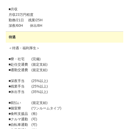
■月収
月収23万円程度
勤務/21日 残業/25H
深夜/60H 休出/8H
待遇
＜待遇・福利厚生＞
■寮・社宅 (完備)
■赴任交通費 (規定支給)
■通勤交通費 (規定支給)
■深夜手当 (25%以上)
■残業手当 (25%以上)
■休出手当 (35%以上)
■前払い (規定支給)
■個室寮 (ワンルームタイプ)
■食料支援品 (有)
■クルマ通勤 (可)
■自転車通勤 (可)