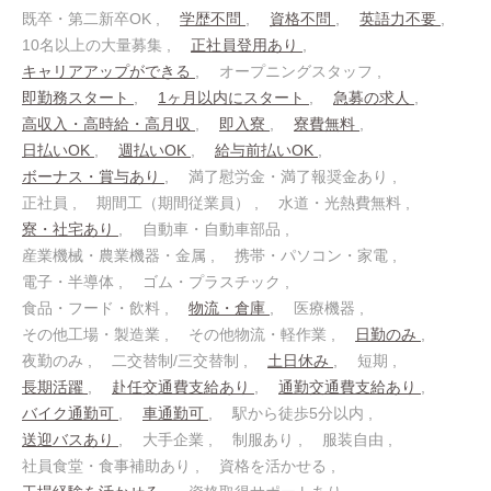
既卒・第二新卒OK
学歴不問
資格不問
英語力不要
10名以上の大量募集
正社員登用あり
キャリアアップができる
オープニングスタッフ
即勤務スタート
1ヶ月以内にスタート
急募の求人
高収入・高時給・高月収
即入寮
寮費無料
日払いOK
週払いOK
給与前払いOK
ボーナス・賞与あり
満了慰労金・満了報奨金あり
正社員
期間工（期間従業員）
水道・光熱費無料
寮・社宅あり
自動車・自動車部品
産業機械・農業機器・金属
携帯・パソコン・家電
電子・半導体
ゴム・プラスチック
食品・フード・飲料
物流・倉庫
医療機器
その他工場・製造業
その他物流・軽作業
日勤のみ
夜勤のみ
二交替制/三交替制
土日休み
短期
長期活躍
赴任交通費支給あり
通勤交通費支給あり
バイク通勤可
車通勤可
駅から徒歩5分以内
送迎バスあり
大手企業
制服あり
服装自由
社員食堂・食事補助あり
資格を活かせる