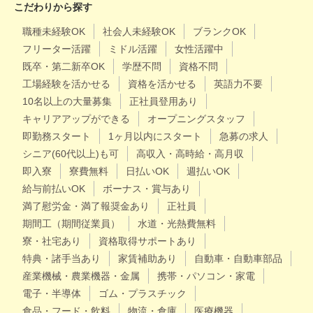
こだわりから探す
職種未経験OK
社会人未経験OK
ブランクOK
フリーター活躍
ミドル活躍
女性活躍中
既卒・第二新卒OK
学歴不問
資格不問
工場経験を活かせる
資格を活かせる
英語力不要
10名以上の大量募集
正社員登用あり
キャリアアップができる
オープニングスタッフ
即勤務スタート
1ヶ月以内にスタート
急募の求人
シニア(60代以上)も可
高収入・高時給・高月収
即入寮
寮費無料
日払いOK
週払いOK
給与前払いOK
ボーナス・賞与あり
満了慰労金・満了報奨金あり
正社員
期間工（期間従業員）
水道・光熱費無料
寮・社宅あり
資格取得サポートあり
特典・諸手当あり
家賃補助あり
自動車・自動車部品
産業機械・農業機器・金属
携帯・パソコン・家電
電子・半導体
ゴム・プラスチック
食品・フード・飲料
物流・倉庫
医療機器