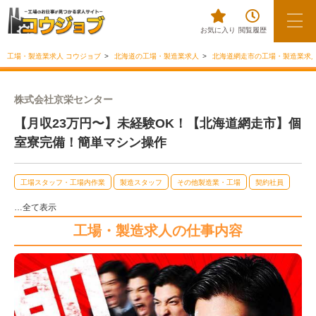
お気に入り
閲覧履歴
工場・製造業求人 コウジョブ
北海道の工場・製造業求人
北海道網走市の工場・製造業求
株式会社京栄センター
【月収23万円〜】未経験OK！【北海道網走市】個
室寮完備！簡単マシン操作
工場スタッフ・工場内作業
製造スタッフ
その他製造業・工場
契約社員
…全て表示