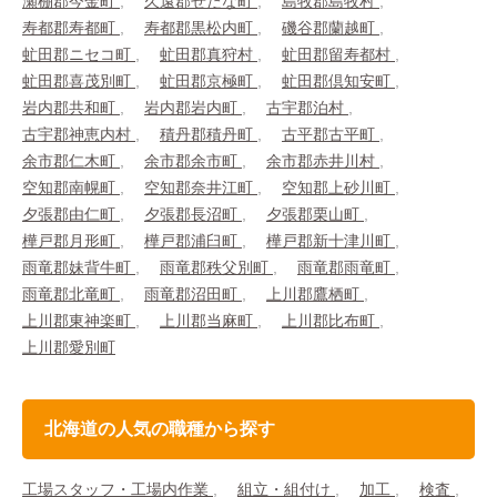
瀬棚郡今金町
久遠郡せたな町
島牧郡島牧村
寿都郡寿都町
寿都郡黒松内町
磯谷郡蘭越町
虻田郡ニセコ町
虻田郡真狩村
虻田郡留寿都村
虻田郡喜茂別町
虻田郡京極町
虻田郡倶知安町
岩内郡共和町
岩内郡岩内町
古宇郡泊村
古宇郡神恵内村
積丹郡積丹町
古平郡古平町
余市郡仁木町
余市郡余市町
余市郡赤井川村
空知郡南幌町
空知郡奈井江町
空知郡上砂川町
夕張郡由仁町
夕張郡長沼町
夕張郡栗山町
樺戸郡月形町
樺戸郡浦臼町
樺戸郡新十津川町
雨竜郡妹背牛町
雨竜郡秩父別町
雨竜郡雨竜町
雨竜郡北竜町
雨竜郡沼田町
上川郡鷹栖町
上川郡東神楽町
上川郡当麻町
上川郡比布町
上川郡愛別町
北海道の人気の職種から探す
工場スタッフ・工場内作業
組立・組付け
加工
検査