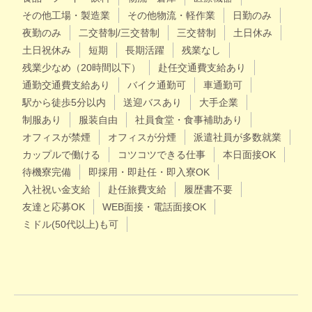
その他工場・製造業
その他物流・軽作業
日勤のみ
夜勤のみ
二交替制/三交替制
三交替制
土日休み
土日祝休み
短期
長期活躍
残業なし
残業少なめ（20時間以下）
赴任交通費支給あり
通勤交通費支給あり
バイク通勤可
車通勤可
駅から徒歩5分以内
送迎バスあり
大手企業
制服あり
服装自由
社員食堂・食事補助あり
オフィスが禁煙
オフィスが分煙
派遣社員が多数就業
カップルで働ける
コツコツできる仕事
本日面接OK
待機寮完備
即採用・即赴任・即入寮OK
入社祝い金支給
赴任旅費支給
履歴書不要
友達と応募OK
WEB面接・電話面接OK
ミドル(50代以上)も可