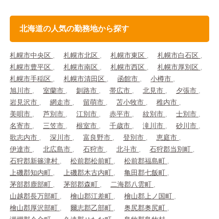
北海道の人気の勤務地から探す
札幌市中央区
札幌市北区
札幌市東区
札幌市白石区
札幌市豊平区
札幌市南区
札幌市西区
札幌市厚別区
札幌市手稲区
札幌市清田区
函館市
小樽市
旭川市
室蘭市
釧路市
帯広市
北見市
夕張市
岩見沢市
網走市
留萌市
苫小牧市
稚内市
美唄市
芦別市
江別市
赤平市
紋別市
士別市
名寄市
三笠市
根室市
千歳市
滝川市
砂川市
歌志内市
深川市
富良野市
登別市
恵庭市
伊達市
北広島市
石狩市
北斗市
石狩郡当別町
石狩郡新篠津村
松前郡松前町
松前郡福島町
上磯郡知内町
上磯郡木古内町
亀田郡七飯町
茅部郡鹿部町
茅部郡森町
二海郡八雲町
山越郡長万部町
檜山郡江差町
檜山郡上ノ国町
檜山郡厚沢部町
爾志郡乙部町
奥尻郡奥尻町