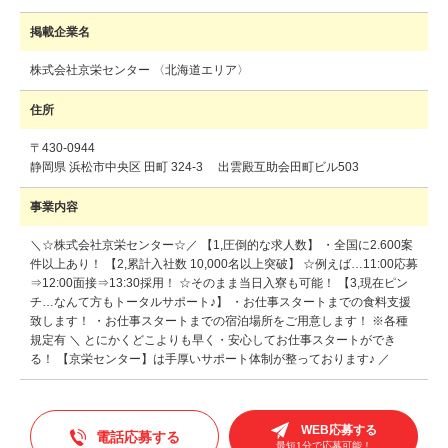
掲載企業名
株式会社京栄センター 〈北海道エリア〉
住所
〒430-0944
静岡県 浜松市中央区 田町 324-3 出雲殿互助会田町ビル503
事業内容
＼☆株式会社京栄センター☆／ 【1,圧倒的な求人数】 ・全国に2.600案
件以上あり！ 【2,累計入社数 10,000名以上突破】 ☆例えば…11:00応募
⇒12:00面接⇒13:30採用！ ☆そのまま当日入寮も可能！ 【3,現在ピン
チ…なんて方もトータルサポート♪】 ・お仕事スタートまでの食料支援
致します！ ・お仕事スタートまでの宿泊場所をご用意します！ ※各種
規定有 ＼ とにかくどこよりも早く・安心してお仕事スタートができ
る！ 【京栄センター】は手厚いサポート体制が整っております♪ ／
WEB応募する
電話応募する
最短1分で応募可能！