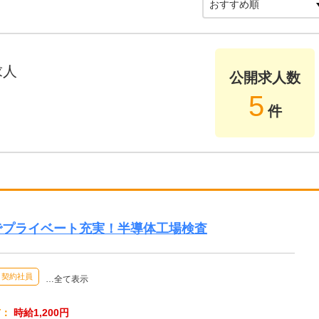
求人
公開求人数
5
件
でプライベート充実！半導体工場検査
契約社員
…全て表示
与：
時給1,200円