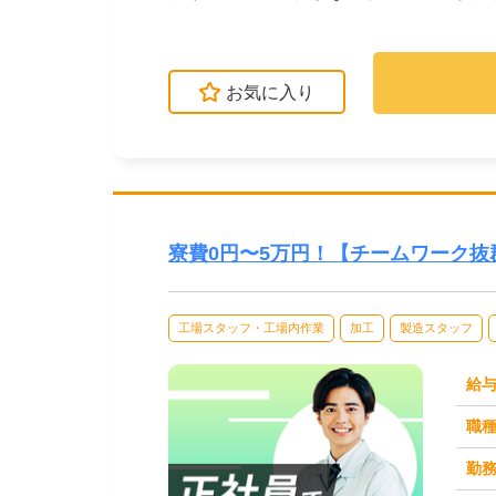
簡単な工程もあ...
お気に入り
寮費0円〜5万円！【チームワーク
工場スタッフ・工場内作業
加工
製造スタッフ
給
職
勤