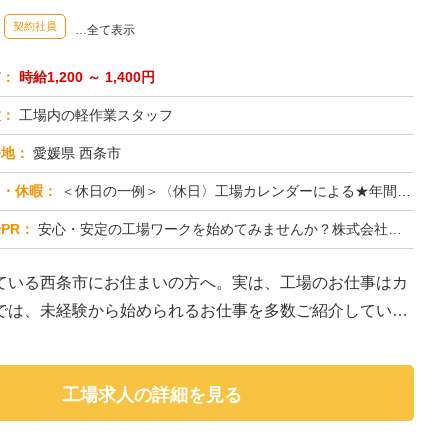
契約社員
…全て表示
与：
時給1,200 ～ 1,400円
種：
工場内の軽作業スタッフ
務地：
愛媛県 西条市
日・休暇：
＜休日の一例＞〈休日〉工場カレンダーによる★年間休日120日以上のお仕事もあり（配属先による）★有給休暇あり※配属...
PR：
安心・安定の工場ワークを始めてみませんか？株式会社京栄センターが選ばれる理由はこちら！【理由①】手厚いサポート体制...
ている西条市にお住まいの方へ。実は、工場のお仕事はカ
では、未経験から始められるお仕事を多数ご紹介していま
工場求人の詳細を見る