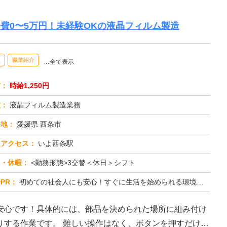
寮費0〜5万円！未経験OKの液晶フィルム製造
員
職業紹介
…全て表示
与：
時給1,250円
種：
液晶フィルム製造業務
務地：
愛媛県 西条市
通アクセス：
いよ西条駅
日・休暇：
<勤務形態>3交替＜休日＞シフト
PR：
初めての社会人にも安心！すぐに生活を始められる環境が整っています。→家具付き寮が用意され、入寮手続きもスムーズ。鞄...
安心です！具体的には、部品を決められた場所に組み付け
作はなく、ボタンを押すだけの