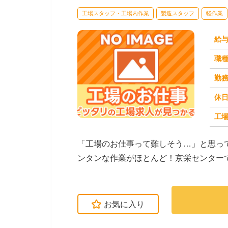
工場スタッフ・工場内作業
製造スタッフ
軽作業
給
職
勤
休
工場
求人番号：174530
「工場のお仕事って難しそう…」と思っ
ンタンな作業がほとんど！京栄センター
す。たとえばこんな...
お気に入り