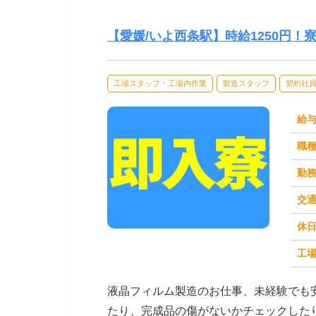
【愛媛/いよ西条駅】時給1250円！
工場スタッフ・工場内作業
製造スタッフ
契約社
給
職
勤
交
休
求人番号：49617
工場
液晶フィルム製造のお仕事、未経験でも
たり、完成品の傷がないかチェックしたりする作業です。 難しい操