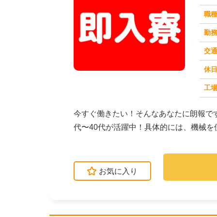
職
勤
交
休
求人番号：49615
工場
今すぐ働きたい！そんなあなたに朗報で
代〜40代が活躍中！具体的には、機械
作業はありませ...
お気に入り