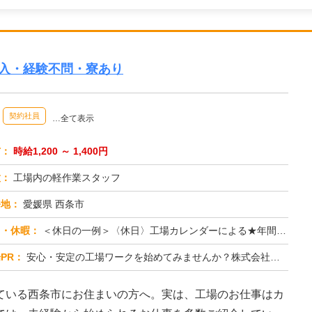
収入・経験不問・寮あり
契約社員
…全て表示
与：
時給1,200 ～ 1,400円
種：
工場内の軽作業スタッフ
務地：
愛媛県 西条市
日・休暇：
＜休日の一例＞〈休日〉工場カレンダーによる★年間休日120日以上のお仕事もあり（配属先による）★有給休暇あり※配属...
PR：
安心・安定の工場ワークを始めてみませんか？株式会社京栄センターが選ばれる理由はこちら！【理由①】手厚いサポート体制...
ている西条市にお住まいの方へ。実は、工場のお仕事はカ