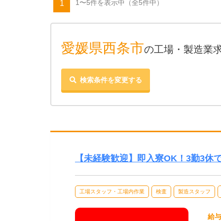
1〜5件を表示中
（全5件中）
1
愛媛県西条市
の工場・製造業
検索条件を変更する
【未経験歓迎】即入寮OK！3勤3休
工場スタッフ・工場内作業
検査
製造スタッフ
給