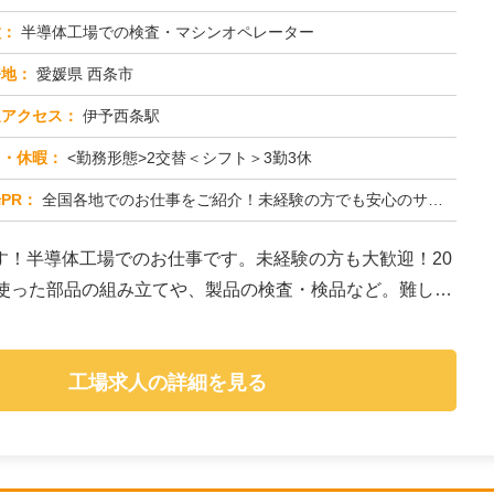
種：
半導体工場での検査・マシンオペレーター
務地：
愛媛県 西条市
通アクセス：
伊予西条駅
日・休暇：
<勤務形態>2交替＜シフト＞3勤3休
PR：
全国各地でのお仕事をご紹介！未経験の方でも安心のサポート体制です！→ 沖縄から北海道まで、お近くの仕事を探せます...
す！半導体工場でのお仕事です。未経験の方も大歓迎！20
を使った部品の組み立てや、製品の検査・検品など。難しい
工場求人の詳細を見る