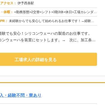
通アクセス：
伊予西条駅
日・休暇：
<勤務形態>2交替<シフト>3勤3休<休日>工場カレンダーによる
PR：
未経験からでも安心して始められるお仕事です！→経験・学歴・スキルは一切問いません。未経験者や元期間工の方も多数活躍...
経験でも安心！シリコンウェーハの製造のお仕事です。
コンウェーハを装置にセットします。→ 次に、加工条件
工場求人の詳細を見る
収入・経験不問・寮あり