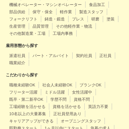
機械オペレーター・マシンオペレーター
食品加工
部品供給
保守・保全
軽作業
製造スタッフ
フォークリフト
鋳造・鍛造
プレス
研磨
塗装
生産管理
品質管理
その他軽作業・物流
その他製造業・工場
工場内事務
雇用形態から探す
派遣社員
パート・アルバイト
契約社員
正社員
職業紹介
こだわりから探す
職種未経験OK
社会人未経験OK
ブランクOK
フリーター活躍
ミドル活躍
女性活躍中
既卒・第二新卒OK
学歴不問
資格不問
工場経験を活かせる
資格を活かせる
英語力不要
10名以上の大量募集
正社員登用あり
キャリアアップができる
オープニングスタッフ
即勤務スタート
1ヶ月以内にスタート
急募の求人