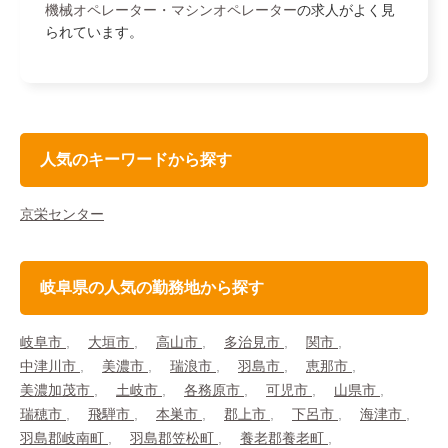
機械オペレーター・マシンオペレーター
の求人がよく見
られています。
人気のキーワードから探す
京栄センター
岐阜県の人気の勤務地から探す
岐阜市
大垣市
高山市
多治見市
関市
中津川市
美濃市
瑞浪市
羽島市
恵那市
美濃加茂市
土岐市
各務原市
可児市
山県市
瑞穂市
飛騨市
本巣市
郡上市
下呂市
海津市
羽島郡岐南町
羽島郡笠松町
養老郡養老町