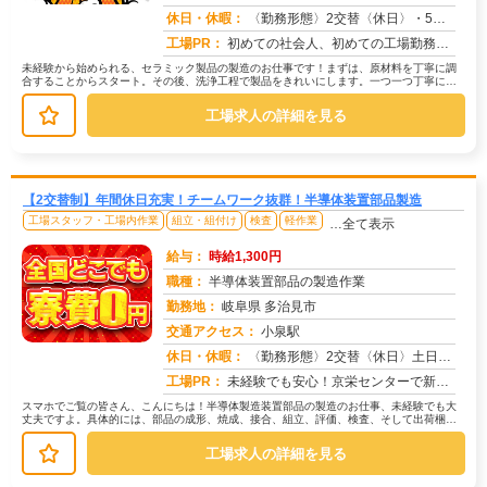
求人番号：50355
休日・休暇：
〈勤務形態〉2交替〈休日〉・5勤2休・4勤2休★ＧＷ★夏季休暇★冬季休暇★年末年始
工場PR：
初めての社会人、初めての工場勤務…不安は尽きないですよね？でも大丈夫！株式会社京栄センターなら、専属スタッフが就業...
未経験から始められる、セラミック製品の製造のお仕事です！まずは、原材料を丁寧に調
合することからスタート。その後、洗浄工程で製品をきれいにします。一つ一つ丁寧に、
組立作業を行い、最後に検査で品質を...
工場求人の詳細を見る
【2交替制】年間休日充実！チームワーク抜群！半導体装置部品製造
工場スタッフ・工場内作業
組立・組付け
検査
軽作業
…全て表示
給与：
時給1,300円
職種：
半導体装置部品の製造作業
勤務地：
岐阜県 多治見市
交通アクセス：
小泉駅
求人番号：50354
休日・休暇：
〈勤務形態〉2交替〈休日〉土日★ＧＷ★夏季休暇★冬季休暇★年末年始
工場PR：
未経験でも安心！京栄センターで新しい一歩を踏み出してみませんか？→ 2000人以上の紹介実績があり、毎日多くの方を...
スマホでご覧の皆さん、こんにちは！半導体製造装置部品の製造のお仕事、未経験でも大
丈夫ですよ。具体的には、部品の成形、焼成、接合、組立、評価、検査、そして出荷梱包
といった工程があります。一つひとつ...
工場求人の詳細を見る