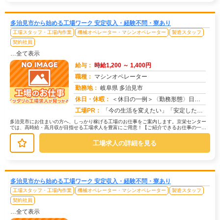
多治見市から始める工場ワーク 安定収入・経験不問・寮あり
工場スタッフ・工場内作業
機械オペレーター・マシンオペレーター
製造スタッフ
契約社員
…全て表示
給与：
時給1,200 ～ 1,400円
職種：
マシンオペレーター
勤務地：
岐阜県 多治見市
休日・休暇：
＜休日の一例＞〈勤務形態〉日勤〈休日〉土日★ＧＷ・夏季・冬季・年末年始休暇あり★有給休暇あり※配属先により休日・勤...
求人番号：172095
工場PR：
「今の生活を変えたい」「安定した収入がほしい」そんなあなたの想いに応えます。株式会社京栄センターは、工場・製造業に...
多治見市にお住まいの方へ、しっかり稼げる工場のお仕事をご案内します。京栄センター
では、高時給・高月収が目指せる工場求人を豊富にご用意！【ご紹介できるお仕事の一
例】◇ 製造ラインでの組立・加工作業...
工場求人の詳細を見る
多治見市から始める工場ワーク 安定収入・経験不問・寮あり
工場スタッフ・工場内作業
機械オペレーター・マシンオペレーター
製造スタッフ
契約社員
…全て表示