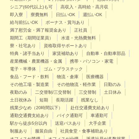
シニア(60代以上)も可
高収入・高時給・高月収
即入寮
寮費無料
日払いOK
週払いOK
給与前払いOK
ボーナス・賞与あり
満了慰労金・満了報奨金あり
正社員
期間工（期間従業員）
水道・光熱費無料
寮・社宅あり
資格取得サポートあり
特典・諸手当あり
家賃補助あり
自動車・自動車部品
産業機械・農業機器・金属
携帯・パソコン・家電
電子・半導体
ゴム・プラスチック
食品・フード・飲料
物流・倉庫
医療機器
その他工場・製造業
その他物流・軽作業
日勤のみ
夜勤のみ
二交替制/三交替制
三交替制
土日休み
土日祝休み
短期
長期活躍
残業なし
残業少なめ（20時間以下）
赴任交通費支給あり
通勤交通費支給あり
バイク通勤可
車通勤可
駅から徒歩5分以内
送迎バスあり
大手企業
制服あり
服装自由
社員食堂・食事補助あり
オフィスが禁煙
オフィスが分煙
派遣社員が多数就業