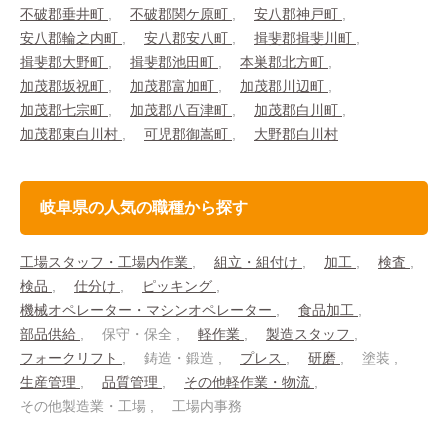
不破郡垂井町
不破郡関ケ原町
安八郡神戸町
安八郡輪之内町
安八郡安八町
揖斐郡揖斐川町
揖斐郡大野町
揖斐郡池田町
本巣郡北方町
加茂郡坂祝町
加茂郡富加町
加茂郡川辺町
加茂郡七宗町
加茂郡八百津町
加茂郡白川町
加茂郡東白川村
可児郡御嵩町
大野郡白川村
岐阜県の人気の職種から探す
工場スタッフ・工場内作業
組立・組付け
加工
検査
検品
仕分け
ピッキング
機械オペレーター・マシンオペレーター
食品加工
部品供給
保守・保全
軽作業
製造スタッフ
フォークリフト
鋳造・鍛造
プレス
研磨
塗装
生産管理
品質管理
その他軽作業・物流
その他製造業・工場
工場内事務