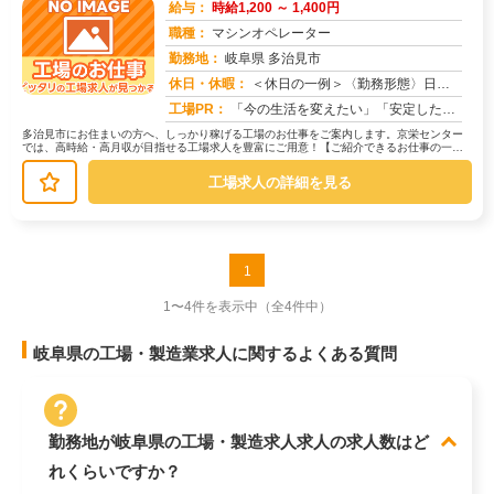
給与：
時給1,200 ～ 1,400円
職種：
マシンオペレーター
勤務地：
岐阜県 多治見市
休日・休暇：
＜休日の一例＞〈勤務形態〉日勤〈休日〉土日★ＧＷ・夏季・冬季・年末年始休暇あり★有給休暇あり※配属先により休日・勤...
求人番号：173946
工場PR：
「今の生活を変えたい」「安定した収入がほしい」そんなあなたの想いに応えます。株式会社京栄センターは、工場・製造業に...
多治見市にお住まいの方へ、しっかり稼げる工場のお仕事をご案内します。京栄センター
では、高時給・高月収が目指せる工場求人を豊富にご用意！【ご紹介できるお仕事の一
例】◇ 製造ラインでの組立・加工作業...
工場求人の詳細を見る
1
1〜4件を表示中
（全4件中）
岐阜県の工場・製造業求人に関するよくある質問
勤務地が岐阜県の工場・製造求人求人の求人数はど
れくらいですか？