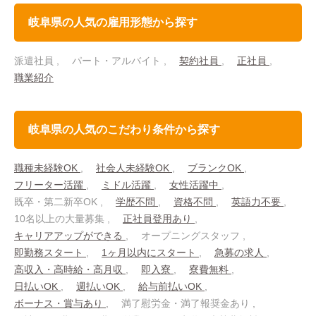
岐阜県の人気の雇用形態から探す
派遣社員
パート・アルバイト
契約社員
正社員
職業紹介
岐阜県の人気のこだわり条件から探す
職種未経験OK
社会人未経験OK
ブランクOK
フリーター活躍
ミドル活躍
女性活躍中
既卒・第二新卒OK
学歴不問
資格不問
英語力不要
10名以上の大量募集
正社員登用あり
キャリアアップができる
オープニングスタッフ
即勤務スタート
1ヶ月以内にスタート
急募の求人
高収入・高時給・高月収
即入寮
寮費無料
日払いOK
週払いOK
給与前払いOK
ボーナス・賞与あり
満了慰労金・満了報奨金あり