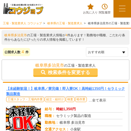
お気に入り
閲覧履歴
工場・製造業求人 コウジョブ
岐阜県の工場・製造業求人
岐阜県多治見市の工場・製造業
岐阜県多治見市
の工場・製造業求人情報が
4
件あります！勤務地や職種、こだわり条
件からあなたにぴったりの求人情報を掲載しています！
4
公開求人数
件
岐阜県多治見市
の工場・製造業求人
検索条件を変更する
【未経験歓迎！】岐阜県／寮完備！即入寮OK！高時給1350円！セラミック
製品製造
工場スタッフ・工場内作業
組立・組付け
検査
軽作業
…全て表示
給与：
時給1,350円
職種：
セラミック製品の製造
勤務地：
岐阜県 多治見市
交通アクセス：
小泉駅