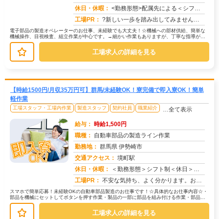
休日・休暇：
<勤務形態>配属先による＜シフト＞4勤2休＜休日＞工場カレンダーによる
工場PR：
?新しい一歩を踏み出してみませんか？?株式会社京栄センターでは、未経験者の方も安心してスタートできる環境です！☆学...
電子部品の製造オペレーターのお仕事、未経験でも大丈夫！☆機械への部材供給、簡単な
機械操作、目視検査、組立作業が中心です。→細かい作業もありますが、丁寧な指導があ
るので安心です！☆学歴・経験・資格...
工場求人の詳細を見る
【時給1500円/月収35万円可】群馬/未経験OK！寮完備で即入寮OK！簡単
軽作業
工場スタッフ・工場内作業
製造スタッフ
契約社員
職業紹介
…全て表示
給与：
時給1,500円
職種：
自動車部品の製造ライン作業
勤務地：
群馬県 伊勢崎市
交通アクセス：
境町駅
求人番号：51285
休日・休暇：
＜勤務形態＞シフト制＜休日＞工場カレンダーによる
工場PR：
不安な気持ち、よく分かります。お金の心配、仕事探し、新しい環境…全て解決できる場所があります。☆ 株式会社京栄セン...
スマホで簡単応募！未経験OKの自動車部品製造のお仕事です！☆具体的なお仕事内容☆・
部品を機械にセットしてボタンを押す作業・製品の一部に部品を組み付ける作業・部品を
決められた場所に置くピッキング作...
工場求人の詳細を見る