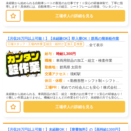
未経験から始められる自動車シートの製造のお仕事です！☆安心の研修体制で、丁寧に指
導します！具体的には、自動車用シートの組立、シートフレームの溶接、ウレタンクッシ
ョンの発泡作業など。→機械操作や目...
工場求人の詳細を見る
【月収26万円以上可能！】【未経験OK】即入寮OK！群馬の簡単軽作業
工場スタッフ・工場内作業
組立・組付け
加工
検査
…全て表示
給与：
時給1,300円
職種：
車両用部品の加工・組立・検査作業
勤務地：
群馬県 太田市
交通アクセス：
境町駅
求人番号：51246
休日・休暇：
＜勤務形態＞シフト制＜シフト＞4勤2休・5勤2休＜休日＞工場カレンダーによる
工場PR：
初めての社会人にも安心！株式会社京栄センターで新しい一歩を踏み出してみませんか？☆家具付き寮完備！カバン一つでOK...
未経験から始められる、車両部品の加工・組立・検査のお仕事です！☆安心の研修あり！
☆難しい作業はありません。機械がほとんどの作業を行うので、未経験の方でも安心して
スタートできます。具体的には…→機...
工場求人の詳細を見る
【月収26万円以上可能！】未経験OK！【寮費無料】の【高時給1300円】