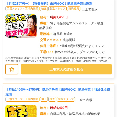
【月収28万円〜】【寮費無料】未経験OK！簡単電子部品製造
工場スタッフ・工場内作業
検査
製造スタッフ
契約社員
…全て表示
給与：
時給1,450円
職種：
電子部品製造マシンオペレータ・検査・
部品供給
勤務地：
群馬県 高崎市
交通アクセス：
北藤岡駅
求人番号：51275
休日・休暇：
<勤務形態>配属先による＜シフト＞4勤2休・5勤2休＜休日＞工場カレンダーによる
工場PR：
初めての社会人、ブランクのある方、未経験の方も安心！☆充実のサポート体制で、新しい一歩を踏み出せます☆・すぐに住み...
スマホで簡単に確認できる求人情報です！☆未経験OK！電子部品の製造オペレーター・検
査のお仕事☆工場内でのシンプルワークです。具体的には、機械への部品供給、製品の取
り出し、機械の洗浄、検品・検査と...
工場求人の詳細を見る
【時給1400円〜1750円】群馬伊勢崎【未経験OK】簡単作業！4勤3休＆寮
完備
工場スタッフ・工場内作業
加工
検査
製造スタッフ
…全て表示
給与：
時給1,400円
職種：
自動車部品・輸送用機械の製造作業