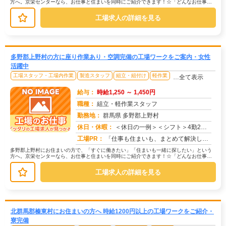
方へ。京栄センターなら、お仕事と住まいを同時にご紹介できます！☆「どんなお仕事が
あるの？」→ 製造・組立・検査・軽...
工場求人の詳細を見る
多野郡上野村の方に座り作業あり・空調完備の工場ワークをご案内・女性
活躍中
工場スタッフ・工場内作業
製造スタッフ
組立・組付け
軽作業
…全て表示
給与：
時給1,250 ～ 1,450円
職種：
組立・軽作業スタッフ
勤務地：
群馬県 多野郡上野村
休日・休暇：
＜休日の一例＞＜シフト＞4勤2休＜休日＞工場カレンダーによる★長期休暇あり★有給休暇あり※配属先により休日・勤務形...
求人番号：171628
工場PR：
「仕事も住まいも、まとめて解決したい！」そんなあなたを応援します。株式会社京栄センターでは、全国の工場求人をご紹介...
多野郡上野村にお住まいの方で、「すぐに働きたい」「住まいも一緒に探したい」という
方へ。京栄センターなら、お仕事と住まいを同時にご紹介できます！☆「どんなお仕事が
あるの？」→ 製造・組立・検査・軽...
工場求人の詳細を見る
北群馬郡榛東村にお住まいの方へ 時給1200円以上の工場ワークをご紹介・
寮完備