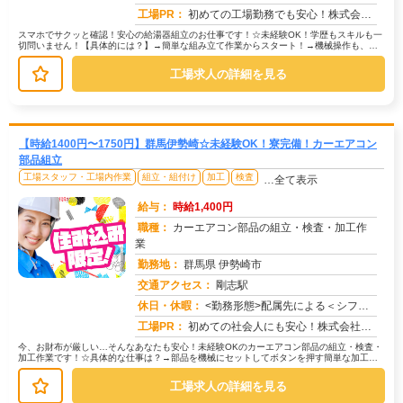
工場PR：
初めての工場勤務でも安心！株式会社京栄センターで新しい一歩を踏み出しませんか？☆充実の寮生活で、不安を解消！→0〜...
スマホでサクッと確認！安心の給湯器組立のお仕事です！☆未経験OK！学歴もスキルも一
切問いません！【具体的には？】→簡単な組み立て作業からスタート！→機械操作も、丁
寧に指導しますのでご安心ください...
工場求人の詳細を見る
【時給1400円〜1750円】群馬伊勢崎☆未経験OK！寮完備！カーエアコン
部品組立
工場スタッフ・工場内作業
組立・組付け
加工
検査
…全て表示
給与：
時給1,400円
職種：
カーエアコン部品の組立・検査・加工作
業
勤務地：
群馬県 伊勢崎市
交通アクセス：
剛志駅
求人番号：51286
休日・休暇：
<勤務形態>配属先による＜シフト＞仕事量に応じて4勤3休有＜休日＞完全週休2日制・工場カレンダーによる
工場PR：
初めての社会人にも安心！株式会社京栄センターで、新しい一歩を踏み出してみませんか？☆家具家電付きの個室寮が初期費用...
今、お財布が厳しい…そんなあなたも安心！未経験OKのカーエアコン部品の組立・検査・
加工作業です！☆具体的な仕事は？→部品を機械にセットしてボタンを押す簡単な加工、
顕微鏡を使って部品の検査、PCで...
工場求人の詳細を見る