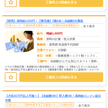
工場求人の詳細を見る
【群馬】高時給1250円！【寮完備】5勤2休！未経験OK製造
工場スタッフ・工場内作業
製造スタッフ
契約社員
職業紹介
…全て表示
給与：
時給1,400円
職種：
原料の計量・投入作業
勤務地：
群馬県 邑楽郡千代田町
交通アクセス：
川俣駅
求人番号：51266
休日・休暇：
＜勤務形態＞シフト制＜シフト＞5勤2休＜休日＞工場カレンダーによる/長期休暇/GW /夏季/ 年末年始
工場PR：
未経験からでも安心スタート！高時給1300円！☆寮付きで新生活を応援！兵庫県で、家探しと仕事探しが同時に解決できま...
スマホで簡単応募！未経験OKの製造補助スタッフ募集！☆【寮あり】すぐに住み込み
OK！経済的な不安も解消できます！☆【履歴書不要】応募後すぐに面接OK！スピーディ
ーな対応で安心です！不安な方も大丈...
工場求人の詳細を見る
【月収30万円以上可能！】【未経験OK】即入寮OK！高時給エンジン組立
作業
工場スタッフ・工場内作業
加工
製造スタッフ
契約社員
…全て表示