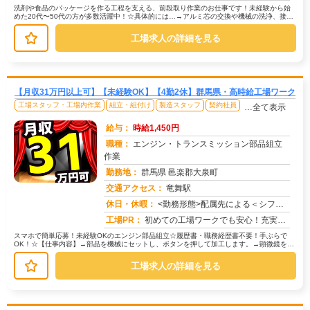
洗剤や食品のパッケージを作る工程を支える、前段取り作業のお仕事です！未経験から始
めた20代〜50代の方が多数活躍中！☆具体的には…→アルミ芯の交換や機械の洗浄、接着
剤の投入など。重いものはリフタ...
工場求人の詳細を見る
【月収31万円以上可】【未経験OK】【4勤2休】群馬県・高時給工場ワーク
工場スタッフ・工場内作業
組立・組付け
製造スタッフ
契約社員
…全て表示
給与：
時給1,450円
職種：
エンジン・トランスミッション部品組立
作業
勤務地：
群馬県 邑楽郡大泉町
交通アクセス：
竜舞駅
求人番号：51259
休日・休暇：
<勤務形態>配属先による＜シフト＞4勤2休＜休日＞工場カレンダーによる
工場PR：
初めての工場ワークでも安心！充実の研修制度と先輩スタッフのサポートで、安心してスタートできます。☆寮費無料の個室寮...
スマホで簡単応募！未経験OKのエンジン部品組立☆履歴書・職務経歴書不要！手ぶらで
OK！☆【仕事内容】→部品を機械にセットし、ボタンを押して加工します。→顕微鏡を使
って、加工された部品を丁寧に検査...
工場求人の詳細を見る