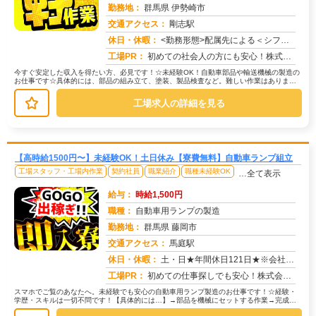
勤務地：
群馬県 伊勢崎市
交通アクセス：
剛志駅
求人番号：51287
休日・休暇：
<勤務形態>配属先による＜シフト＞4勤3休＜休日＞工場カレンダーによる/長期休暇/GW /夏季/ 年末年始
工場PR：
初めての社会人の方にも安心！株式会社京栄センターの求人です。☆家具付き寮で初期費用0円！鞄一つで新生活を始められま...
今すぐ安定した収入を得たい方、必見です！☆未経験OK！自動車部品や輸送機械の製造の
お仕事です☆具体的には、部品の組み立て、塗装、製品検査など。難しい作業はありませ
ん。研修があるので、初めての方で...
工場求人の詳細を見る
【高時給1500円〜】未経験OK！土日休み【寮費無料】自動車ランプ組立
工場スタッフ・工場内作業
契約社員
職業紹介
職種未経験OK
…全て表示
給与：
時給1,500円
職種：
自動車用ランプの製造
勤務地：
群馬県 藤岡市
交通アクセス：
馬庭駅
求人番号：51362
休日・休暇：
土・日★年間休日121日★※会社カレンダーによる【その他長期休暇あり】ゴールデンウィーク、夏季休暇、冬季休暇
工場PR：
初めての仕事探しでも安心！株式会社京栄センターで、新しい生活をスタートしませんか？☆最短1日で入寮可能！充実の寮環...
スマホでご覧のあなたへ。未経験でも安心の自動車用ランプ製造のお仕事です！☆経験・
学歴・スキルは一切不問です！【具体的には…】→部品を機械にセットする作業→完成品
を取り出す作業→目視で検査する作業...