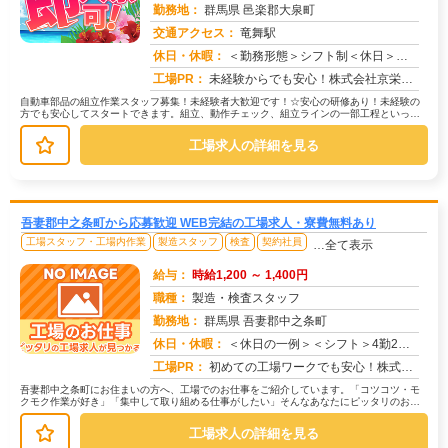
勤務地：
群馬県 邑楽郡大泉町
交通アクセス：
竜舞駅
求人番号：51254
休日・休暇：
＜勤務形態＞シフト制＜休日＞完全週休2日制・土日休み/長期休暇/GW /夏季/ 年末年始
工場PR：
未経験からでも安心！株式会社京栄センターで新しい一歩を踏み出してみませんか？☆専属担当スタッフによる徹底サポート体...
自動車部品の組立作業スタッフ募集！未経験者大歓迎です！☆安心の研修あり！未経験の
方でも安心してスタートできます。組立、動作チェック、組立ラインの一部工程といった
作業をお願いします。難しい作業はあ...
工場求人の詳細を見る
吾妻郡中之条町から応募歓迎 WEB完結の工場求人・寮費無料あり
工場スタッフ・工場内作業
製造スタッフ
検査
契約社員
…全て表示
給与：
時給1,200 ～ 1,400円
職種：
製造・検査スタッフ
勤務地：
群馬県 吾妻郡中之条町
休日・休暇：
＜休日の一例＞＜シフト＞4勤2休＜休日＞工場カレンダーによる★長期休暇あり★有給休暇あり※配属先により休日・勤務形...
求人番号：173484
工場PR：
初めての工場ワークでも安心！株式会社京栄センターなら、全国各地の豊富なお仕事の中から、あなたにぴったりの環境が見つ...
吾妻郡中之条町にお住まいの方へ、工場でのお仕事をご紹介しています。「コツコツ・モ
クモク作業が好き」「集中して取り組める仕事がしたい」そんなあなたにピッタリのお仕
事を、京栄センターがご紹介します。...
工場求人の詳細を見る