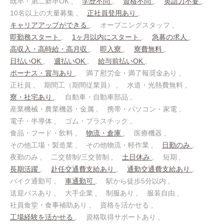
既卒・第二新卒OK
学歴不問
資格不問
英語力不要
10名以上の大量募集
正社員登用あり
キャリアアップができる
オープニングスタッフ
即勤務スタート
1ヶ月以内にスタート
急募の求人
高収入・高時給・高月収
即入寮
寮費無料
日払いOK
週払いOK
給与前払いOK
ボーナス・賞与あり
満了慰労金・満了報奨金あり
正社員
期間工（期間従業員）
水道・光熱費無料
寮・社宅あり
自動車・自動車部品
産業機械・農業機器・金属
携帯・パソコン・家電
電子・半導体
ゴム・プラスチック
食品・フード・飲料
物流・倉庫
医療機器
その他工場・製造業
その他物流・軽作業
日勤のみ
夜勤のみ
二交替制/三交替制
土日休み
短期
長期活躍
赴任交通費支給あり
通勤交通費支給あり
バイク通勤可
車通勤可
駅から徒歩5分以内
送迎バスあり
大手企業
制服あり
服装自由
社員食堂・食事補助あり
資格を活かせる
工場経験を活かせる
資格取得サポートあり