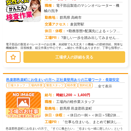
職種：
電子部品製造のマシンオペレーター・機
械の洗浄
勤務地：
群馬県 高崎市
交通アクセス：
倉賀野駅
求人番号：51274
休日・休暇：
<勤務形態>配属先による＜シフト＞4勤2休＜休日＞工場カレンダーによる
工場PR：
?新しい一歩を踏み出してみませんか？?株式会社京栄センターでは、未経験者の方も安心してスタートできる環境です！☆学...
電子部品の製造オペレーターのお仕事、未経験でも大丈夫！☆機械への部材供給、簡単な
機械操作、目視検査、組立作業が中心です。→細かい作業もありますが、丁寧な指導があ
るので安心です！☆学歴・経験・資格...
工場求人の詳細を見る
邑楽郡邑楽町にお住まいの方へ 正社員登用ありの工場ワーク・長期安定
工場スタッフ・工場内作業
製造スタッフ
軽作業
契約社員
…全て表示
給与：
時給1,200 ～ 1,400円
職種：
工場内の軽作業スタッフ
勤務地：
群馬県 邑楽郡邑楽町
休日・休暇：
＜休日の一例＞＜休日＞5勤2休（工場カレンダーによる）★ＧＷ・夏季・年末年始休暇あり★有給休暇あり※配属先により休...
求人番号：171648
工場PR：
「仕事も住まいも、まとめて解決したい！」そんなあなたを応援します。株式会社京栄センターでは、全国の工場求人をご紹介...
邑楽郡邑楽町にお住まいの方で、「すぐに働きたい」「住まいも一緒に探したい」という