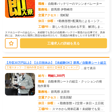
職種：
自動車バッテリーのマシンオペレーター
勤務地：
群馬県 伊勢崎市
交通アクセス：
境町駅
求人番号：51245
休日・休暇：
<勤務形態>配属先による＜シフト＞4勤1休
工場PR：
新しい生活を始める不安、解消します！☆引越し費用は会社負担！初期費用0円の個室寮完備で、手ぶらで新生活スタートでき...
スマホユーザーのあなたへ。未経験でも安心の自動車バッテリー製造のお仕事です。具体
的には、決められた場所に部品を組み付けたり、完成品の検査をしたりする作業です。機
械操作は、ボタンを押すだけのシンプ...
工場求人の詳細を見る
【月収30万円以上】【土日祝休み】【未経験OK】群馬／自動車シート組立
工場スタッフ・工場内作業
組立・組付け
検査
ピッキング
…全て表示
給与：
時給1,300円
職種：
自動車用シートの組立・クッションの発
泡作業等
勤務地：
群馬県 太田市
交通アクセス：
世良田駅
求人番号：51251
休日・休暇：
＜勤務形態＞2交替＜休日＞土日祝
工場PR：
スマホから簡単応募！未経験でも安心の京栄センター☆お金、住まい、履歴書…何もなくても大丈夫！→京栄センターが徹底サ...