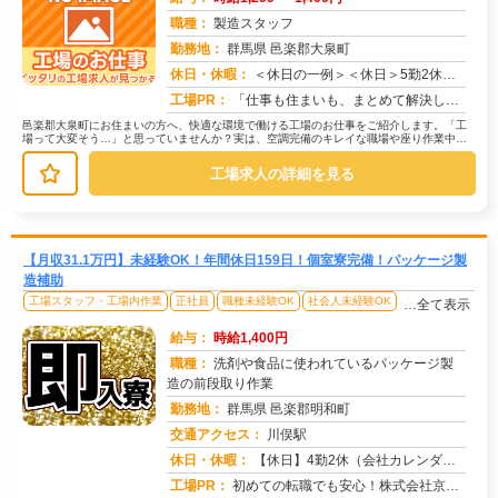
職種：
製造スタッフ
勤務地：
群馬県 邑楽郡大泉町
休日・休暇：
＜休日の一例＞＜休日＞5勤2休（工場カレンダーによる）★ＧＷ・夏季・年末年始休暇あり★有給休暇あり※配属先により休...
求人番号：173498
工場PR：
「仕事も住まいも、まとめて解決したい！」そんなあなたを応援します。株式会社京栄センターでは、全国の工場求人をご紹介...
邑楽郡大泉町にお住まいの方へ、快適な環境で働ける工場のお仕事をご紹介します。「工
場って大変そう…」と思っていませんか？実は、空調完備のキレイな職場や座り作業中心
のお仕事もたくさんあります。【たと...
工場求人の詳細を見る
【月収31.1万円】未経験OK！年間休日159日！個室寮完備！パッケージ製
造補助
工場スタッフ・工場内作業
正社員
職種未経験OK
社会人未経験OK
…全て表示
給与：
時給1,400円
職種：
洗剤や食品に使われているパッケージ製
造の前段取り作業
勤務地：
群馬県 邑楽郡明和町
交通アクセス：
川俣駅
求人番号：51365
休日・休暇：
【休日】4勤2休（会社カレンダーあり）年間休日159日【長期休暇】GW・夏季・年末年始
工場PR：
初めての転職でも安心！株式会社京栄センターで新しい一歩を踏み出してみませんか？☆初期費用0円の家具付き個室寮をご用...