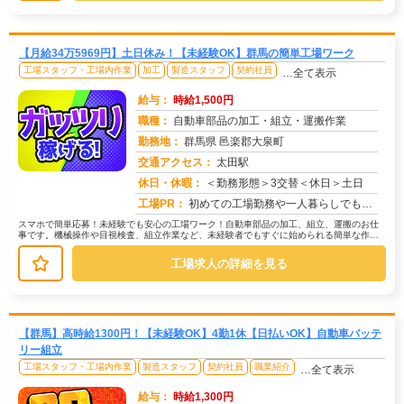
【月給34万5969円】土日休み！【未経験OK】群馬の簡単工場ワーク
工場スタッフ・工場内作業
加工
製造スタッフ
契約社員
…全て表示
給与：
時給1,500円
職種：
自動車部品の加工・組立・運搬作業
勤務地：
群馬県 邑楽郡大泉町
交通アクセス：
太田駅
求人番号：51256
休日・休暇：
＜勤務形態＞3交替＜休日＞土日
工場PR：
初めての工場勤務や一人暮らしでも安心！90％の方が不安を解消して活躍中！☆全国2,500件以上の格安寮完備！初期費...
スマホで簡単応募！未経験でも安心の工場ワーク！自動車部品の加工、組立、運搬のお仕
事です。機械操作や目視検査、組立作業など、未経験者でもすぐに始められる簡単な作業
が中心です。研修があるので、初めて...
工場求人の詳細を見る
【群馬】高時給1300円！【未経験OK】4勤1休【日払いOK】自動車バッテ
リー組立
工場スタッフ・工場内作業
製造スタッフ
契約社員
職業紹介
…全て表示
給与：
時給1,300円