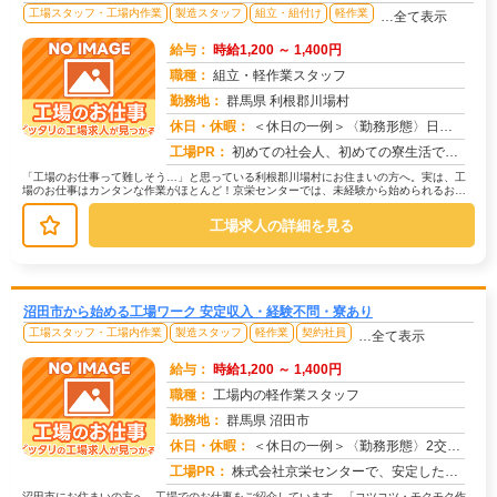
工場スタッフ・工場内作業
製造スタッフ
組立・組付け
軽作業
…全て表示
給与：
時給1,200 ～ 1,400円
職種：
組立・軽作業スタッフ
勤務地：
群馬県 利根郡川場村
休日・休暇：
＜休日の一例＞〈勤務形態〉日勤〈休日〉土日★ＧＷ・夏季・冬季・年末年始休暇あり★有給休暇あり※配属先により休日・勤...
求人番号：171640
工場PR：
初めての社会人、初めての寮生活でも安心！☆家具付き寮で初期費用0円！テレビ、エアコン、冷蔵庫など生活に必要な家電が...
「工場のお仕事って難しそう…」と思っている利根郡川場村にお住まいの方へ。実は、工
場のお仕事はカンタンな作業がほとんど！京栄センターでは、未経験から始められるお仕
事を多数ご紹介しています。たとえば...
工場求人の詳細を見る
沼田市から始める工場ワーク 安定収入・経験不問・寮あり
工場スタッフ・工場内作業
製造スタッフ
軽作業
契約社員
…全て表示
給与：
時給1,200 ～ 1,400円
職種：
工場内の軽作業スタッフ
勤務地：
群馬県 沼田市
休日・休暇：
＜休日の一例＞〈勤務形態〉2交替〈休日〉土日★ＧＷ・夏季・冬季・年末年始休暇あり★有給休暇あり※配属先により休日・...
求人番号：171619
工場PR：
株式会社京栄センターで、安定した暮らしを手に入れませんか？☆家具付き寮がすぐに利用可能！→ 敷金・礼金・鍵交換代も...
沼田市にお住まいの方へ、工場でのお仕事をご紹介しています。「コツコツ・モクモク作