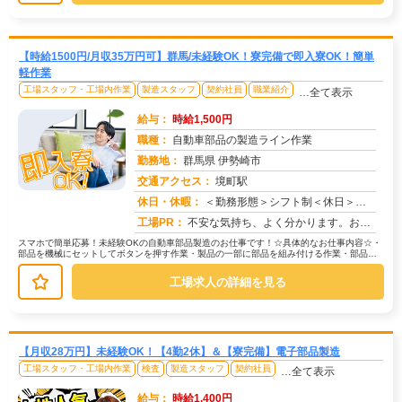
【時給1500円/月収35万円可】群馬/未経験OK！寮完備で即入寮OK！簡単
軽作業
工場スタッフ・工場内作業
製造スタッフ
契約社員
職業紹介
…全て表示
給与：
時給1,500円
職種：
自動車部品の製造ライン作業
勤務地：
群馬県 伊勢崎市
交通アクセス：
境町駅
求人番号：51285
休日・休暇：
＜勤務形態＞シフト制＜休日＞工場カレンダーによる
工場PR：
不安な気持ち、よく分かります。お金の心配、仕事探し、新しい環境…全て解決できる場所があります。☆ 株式会社京栄セン...
スマホで簡単応募！未経験OKの自動車部品製造のお仕事です！☆具体的なお仕事内容☆・
部品を機械にセットしてボタンを押す作業・製品の一部に部品を組み付ける作業・部品を
決められた場所に置くピッキング作...
工場求人の詳細を見る
【月収28万円】未経験OK！【4勤2休】＆【寮完備】電子部品製造
工場スタッフ・工場内作業
検査
製造スタッフ
契約社員
…全て表示
給与：
時給1,400円