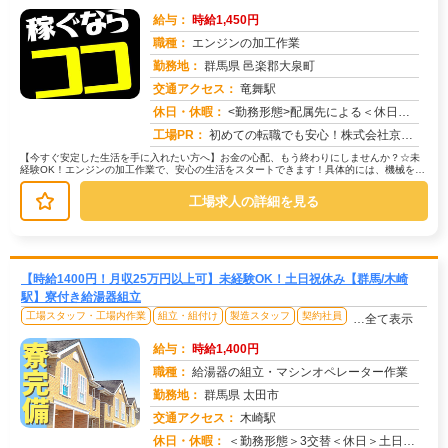
給与：
時給1,450円
職種：
エンジンの加工作業
勤務地：
群馬県 邑楽郡大泉町
交通アクセス：
竜舞駅
求人番号：51253
休日・休暇：
<勤務形態>配属先による＜休日＞工場カレンダーによる
工場PR：
初めての転職でも安心！株式会社京栄センターで、新しい一歩を踏み出してみませんか？☆すぐに住める寮完備！初期費用は一...
【今すぐ安定した生活を手に入れたい方へ】お金の心配、もう終わりにしませんか？☆未
経験OK！エンジンの加工作業で、安心の生活をスタートできます！具体的には、機械を使
った簡単な操作や、目視による検査...
工場求人の詳細を見る
【時給1400円！月収25万円以上可】未経験OK！土日祝休み【群馬/木崎
駅】寮付き給湯器組立
工場スタッフ・工場内作業
組立・組付け
製造スタッフ
契約社員
…全て表示
給与：
時給1,400円
職種：
給湯器の組立・マシンオペレーター作業
勤務地：
群馬県 太田市
交通アクセス：
木崎駅
求人番号：51248
休日・休暇：
＜勤務形態＞3交替＜休日＞土日祝/長期休暇/GW /夏季/ 年末年始