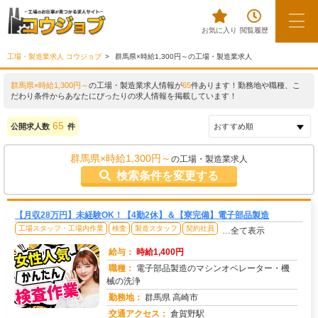
お気に入り
閲覧履歴
工場・製造業求人 コウジョブ
群馬県×時給1,300円～の工場・製造業求人
群馬県×時給1,300円～
の工場・製造業求人情報が
65
件あります！勤務地や職種、こ
だわり条件からあなたにぴったりの求人情報を掲載しています！
65
公開求人数
件
群馬県×時給1,300円～
の工場・製造業求人
検索条件を変更する
【月収28万円】未経験OK！【4勤2休】＆【寮完備】電子部品製造
工場スタッフ・工場内作業
検査
製造スタッフ
契約社員
…全て表示
給与：
時給1,400円
職種：
電子部品製造のマシンオペレーター・機
械の洗浄
勤務地：
群馬県 高崎市
交通アクセス：
倉賀野駅
求人番号：51274