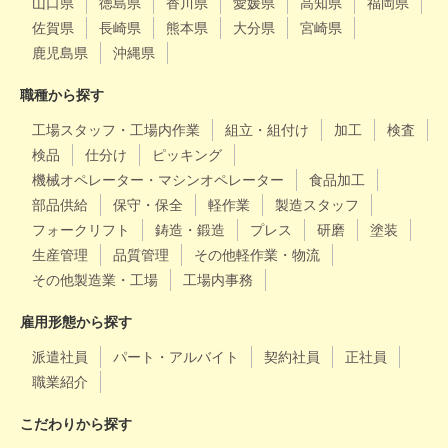
山口県
徳島県
香川県
愛媛県
高知県
福岡県
佐賀県
長崎県
熊本県
大分県
宮崎県
鹿児島県
沖縄県
職種から探す
工場スタッフ・工場内作業
組立・組付け
加工
検査
検品
仕分け
ピッキング
機械オペレーター・マシンオペレーター
食品加工
部品供給
保守・保全
軽作業
製造スタッフ
フォークリフト
鋳造・鍛造
プレス
研磨
塗装
生産管理
品質管理
その他軽作業・物流
その他製造業・工場
工場内事務
雇用形態から探す
派遣社員
パート・アルバイト
契約社員
正社員
職業紹介
こだわりから探す