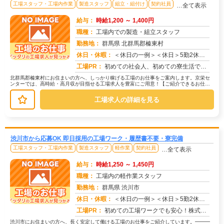
工場スタッフ・工場内作業
製造スタッフ
組立・組付け
契約社員
…全て表示
給与：
時給1,200 ～ 1,400円
職種：
工場内での製造・組立スタッフ
勤務地：
群馬県 北群馬郡榛東村
休日・休暇：
＜休日の一例＞＜休日＞5勤2休（工場カレンダーによる）★ＧＷ・夏季・年末年始休暇あり★有給休暇あり※配属先により休...
求人番号：171626
工場PR：
初めての社会人、初めての寮生活でも安心！☆家具付き寮で初期費用0円！テレビ、エアコン、冷蔵庫など生活に必要な家電が...
北群馬郡榛東村にお住まいの方へ、しっかり稼げる工場のお仕事をご案内します。京栄セ
ンターでは、高時給・高月収が目指せる工場求人を豊富にご用意！【ご紹介できるお仕事
の一例】◇ 製造ラインでの組立・加...
工場求人の詳細を見る
渋川市から応募OK 即日採用の工場ワーク・履歴書不要・寮完備
工場スタッフ・工場内作業
製造スタッフ
軽作業
契約社員
…全て表示
給与：
時給1,250 ～ 1,450円
職種：
工場内の軽作業スタッフ
勤務地：
群馬県 渋川市
休日・休暇：
＜休日の一例＞＜休日＞5勤2休（工場カレンダーによる）★ＧＷ・夏季・年末年始休暇あり★有給休暇あり※配属先により休...
求人番号：173472
工場PR：
初めての工場ワークでも安心！株式会社京栄センターなら、全国各地の豊富なお仕事の中から、あなたにぴったりの環境が見つ...
渋川市にお住まいの方へ、長く安定して働ける工場のお仕事をご紹介しています。━━━