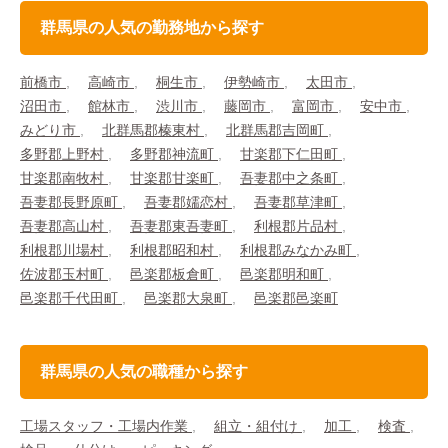
群馬県の人気の勤務地から探す
前橋市
高崎市
桐生市
伊勢崎市
太田市
沼田市
館林市
渋川市
藤岡市
富岡市
安中市
みどり市
北群馬郡榛東村
北群馬郡吉岡町
多野郡上野村
多野郡神流町
甘楽郡下仁田町
甘楽郡南牧村
甘楽郡甘楽町
吾妻郡中之条町
吾妻郡長野原町
吾妻郡嬬恋村
吾妻郡草津町
吾妻郡高山村
吾妻郡東吾妻町
利根郡片品村
利根郡川場村
利根郡昭和村
利根郡みなかみ町
佐波郡玉村町
邑楽郡板倉町
邑楽郡明和町
邑楽郡千代田町
邑楽郡大泉町
邑楽郡邑楽町
群馬県の人気の職種から探す
工場スタッフ・工場内作業
組立・組付け
加工
検査