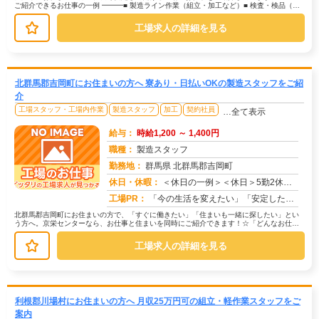
ご紹介できるお仕事の一例 ━━━■ 製造ライン作業（組立・加工など）■ 検査・検品（目
視チェックなど）■ 軽作業...
工場求人の詳細を見る
北群馬郡吉岡町にお住まいの方へ 寮あり・日払いOKの製造スタッフをご紹
介
工場スタッフ・工場内作業
製造スタッフ
加工
契約社員
…全て表示
給与：
時給1,200 ～ 1,400円
職種：
製造スタッフ
勤務地：
群馬県 北群馬郡吉岡町
休日・休暇：
＜休日の一例＞＜休日＞5勤2休（工場カレンダーによる）★ＧＷ・夏季・年末年始休暇あり★有給休暇あり※配属先により休...
求人番号：171627
工場PR：
「今の生活を変えたい」「安定した収入がほしい」そんなあなたの想いに応えます。株式会社京栄センターは、工場・製造業に...
北群馬郡吉岡町にお住まいの方で、「すぐに働きたい」「住まいも一緒に探したい」とい
う方へ。京栄センターなら、お仕事と住まいを同時にご紹介できます！☆「どんなお仕事
があるの？」→ 製造・組立・検査・...
工場求人の詳細を見る
利根郡川場村にお住まいの方へ 月収25万円可の組立・軽作業スタッフをご
案内