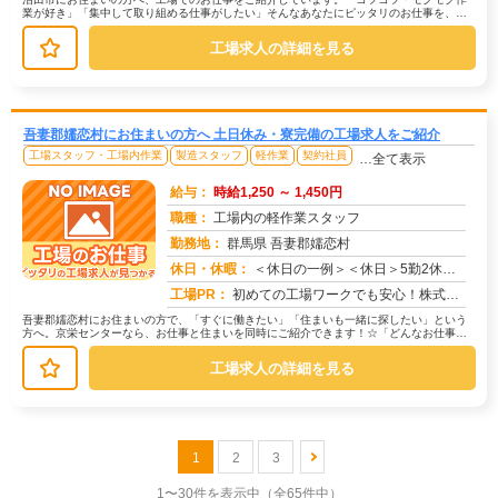
業が好き」「集中して取り組める仕事がしたい」そんなあなたにピッタリのお仕事を、京
栄センターがご紹介します。☆たとえ...
工場求人の詳細を見る
吾妻郡嬬恋村にお住まいの方へ 土日休み・寮完備の工場求人をご紹介
工場スタッフ・工場内作業
製造スタッフ
軽作業
契約社員
…全て表示
給与：
時給1,250 ～ 1,450円
職種：
工場内の軽作業スタッフ
勤務地：
群馬県 吾妻郡嬬恋村
休日・休暇：
＜休日の一例＞＜休日＞5勤2休（工場カレンダーによる）★ＧＷ・夏季・年末年始休暇あり★有給休暇あり※配属先により休...
求人番号：171635
工場PR：
初めての工場ワークでも安心！株式会社京栄センターなら、全国各地の豊富なお仕事の中から、あなたにぴったりの環境が見つ...
吾妻郡嬬恋村にお住まいの方で、「すぐに働きたい」「住まいも一緒に探したい」という
方へ。京栄センターなら、お仕事と住まいを同時にご紹介できます！☆「どんなお仕事が
あるの？」→ 製造・組立・検査・軽...
工場求人の詳細を見る
1
2
3
1〜30件を表示中
（全65件中）