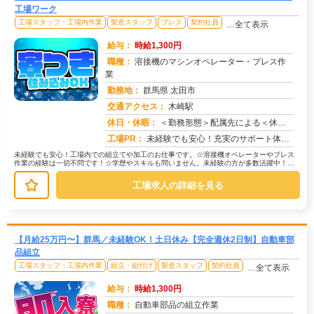
工場ワーク
工場スタッフ・工場内作業
製造スタッフ
プレス
契約社員
…全て表示
給与：
時給1,300円
職種：
溶接機のマシンオペレーター・プレス作
業
勤務地：
群馬県 太田市
交通アクセス：
木崎駅
求人番号：51295
休日・休暇：
＜勤務形態＞配属先による＜休日＞工場カレンダーによる/長期休暇/GW /夏季/ 年末年始
工場PR：
未経験でも安心！充実のサポート体制で新しい一歩を踏み出せます。☆初期費用0円の家具付き寮完備！→引っ越しサポートも...
未経験でも安心！工場内での組立てや加工のお仕事です。☆溶接機オペレーターやプレス
作業の経験は一切不問です！☆学歴やスキルも問いません。未経験の方が多数活躍中！具
体的には、組立て作業や加工業務に携...
工場求人の詳細を見る
【月給25万円〜】群馬／未経験OK！土日休み【完全週休2日制】自動車部
品組立
工場スタッフ・工場内作業
組立・組付け
製造スタッフ
契約社員
…全て表示
給与：
時給1,300円
職種：
自動車部品の組立作業