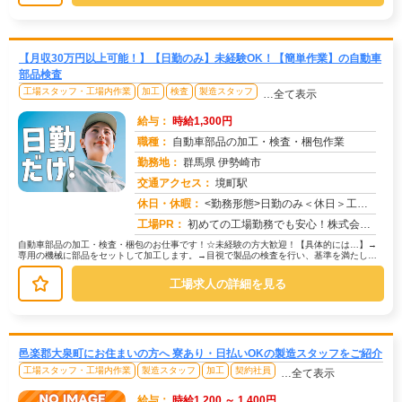
【月収30万円以上可能！】【日勤のみ】未経験OK！【簡単作業】の自動車
部品検査
工場スタッフ・工場内作業
加工
検査
製造スタッフ
…全て表示
給与：
時給1,300円
職種：
自動車部品の加工・検査・梱包作業
勤務地：
群馬県 伊勢崎市
交通アクセス：
境町駅
求人番号：51356
休日・休暇：
<勤務形態>日勤のみ＜休日＞工場カレンダーによる
工場PR：
初めての工場勤務でも安心！株式会社京栄センターで新しい一歩を踏み出しませんか？☆家具付き寮が初期費用0円で利用可能...
自動車部品の加工・検査・梱包のお仕事です！☆未経験の方大歓迎！【具体的には…】→
専用の機械に部品をセットして加工します。→目視で製品の検査を行い、基準を満たして
いるか確認します。→製品を丁寧に梱...
工場求人の詳細を見る
邑楽郡大泉町にお住まいの方へ 寮あり・日払いOKの製造スタッフをご紹介
工場スタッフ・工場内作業
製造スタッフ
加工
契約社員
…全て表示
給与：
時給1,200 ～ 1,400円