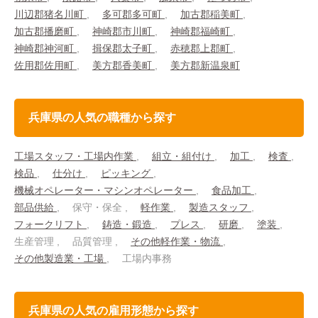
川辺郡猪名川町
多可郡多可町
加古郡稲美町
加古郡播磨町
神崎郡市川町
神崎郡福崎町
神崎郡神河町
揖保郡太子町
赤穂郡上郡町
佐用郡佐用町
美方郡香美町
美方郡新温泉町
兵庫県の人気の職種から探す
工場スタッフ・工場内作業
組立・組付け
加工
検査
検品
仕分け
ピッキング
機械オペレーター・マシンオペレーター
食品加工
部品供給
保守・保全
軽作業
製造スタッフ
フォークリフト
鋳造・鍛造
プレス
研磨
塗装
生産管理
品質管理
その他軽作業・物流
その他製造業・工場
工場内事務
兵庫県の人気の雇用形態から探す