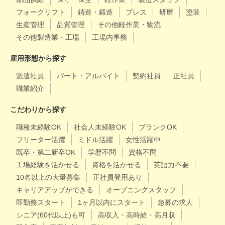
フォークリフト
鋳造・鍛造
プレス
研磨
塗装
生産管理
品質管理
その他軽作業・物流
その他製造業・工場
工場内事務
雇用形態から探す
派遣社員
パート・アルバイト
契約社員
正社員
職業紹介
こだわりから探す
職種未経験OK
社会人未経験OK
ブランクOK
フリーター活躍
ミドル活躍
女性活躍中
既卒・第二新卒OK
学歴不問
資格不問
工場経験を活かせる
資格を活かせる
英語力不要
10名以上の大量募集
正社員登用あり
キャリアアップができる
オープニングスタッフ
即勤務スタート
1ヶ月以内にスタート
急募の求人
シニア(60代以上)も可
高収入・高時給・高月収