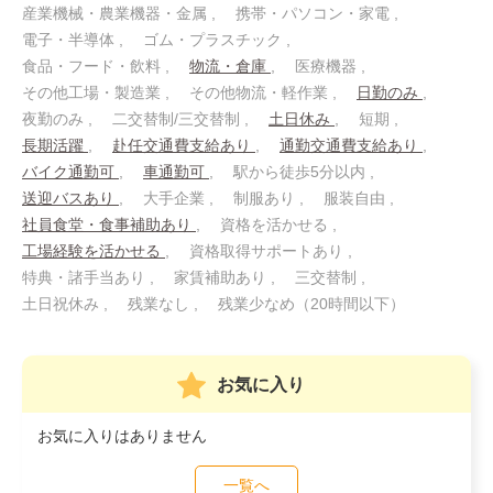
産業機械・農業機器・金属
携帯・パソコン・家電
電子・半導体
ゴム・プラスチック
食品・フード・飲料
物流・倉庫
医療機器
その他工場・製造業
その他物流・軽作業
日勤のみ
夜勤のみ
二交替制/三交替制
土日休み
短期
長期活躍
赴任交通費支給あり
通勤交通費支給あり
バイク通勤可
車通勤可
駅から徒歩5分以内
送迎バスあり
大手企業
制服あり
服装自由
社員食堂・食事補助あり
資格を活かせる
工場経験を活かせる
資格取得サポートあり
特典・諸手当あり
家賃補助あり
三交替制
土日祝休み
残業なし
残業少なめ（20時間以下）
お気に入り
お気に入りはありません
一覧へ