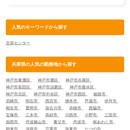
人気のキーワードから探す
京栄センター
兵庫県の人気の勤務地から探す
神戸市東灘区
神戸市灘区
神戸市兵庫区
神戸市長田区
神戸市須磨区
神戸市垂水区
神戸市北区
神戸市中央区
神戸市西区
姫路市
尼崎市
明石市
西宮市
洲本市
芦屋市
伊丹市
相生市
豊岡市
加古川市
赤穂市
西脇市
宝塚市
三木市
高砂市
川西市
小野市
三田市
加西市
丹波篠山市
養父市
丹波市
南あわじ市
朝来市
淡路市
宍粟市
加東市
たつの市