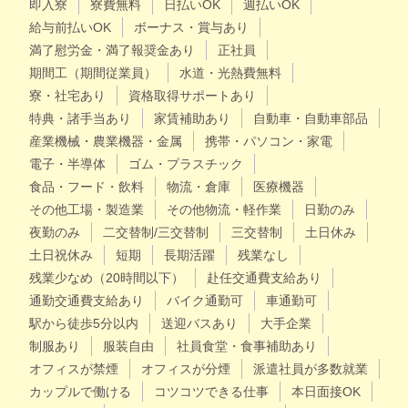
即入寮
寮費無料
日払いOK
週払いOK
給与前払いOK
ボーナス・賞与あり
満了慰労金・満了報奨金あり
正社員
期間工（期間従業員）
水道・光熱費無料
寮・社宅あり
資格取得サポートあり
特典・諸手当あり
家賃補助あり
自動車・自動車部品
産業機械・農業機器・金属
携帯・パソコン・家電
電子・半導体
ゴム・プラスチック
食品・フード・飲料
物流・倉庫
医療機器
その他工場・製造業
その他物流・軽作業
日勤のみ
夜勤のみ
二交替制/三交替制
三交替制
土日休み
土日祝休み
短期
長期活躍
残業なし
残業少なめ（20時間以下）
赴任交通費支給あり
通勤交通費支給あり
バイク通勤可
車通勤可
駅から徒歩5分以内
送迎バスあり
大手企業
制服あり
服装自由
社員食堂・食事補助あり
オフィスが禁煙
オフィスが分煙
派遣社員が多数就業
カップルで働ける
コツコツできる仕事
本日面接OK