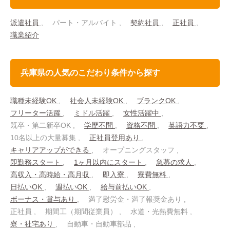
派遣社員
パート・アルバイト
契約社員
正社員
職業紹介
兵庫県の人気のこだわり条件から探す
職種未経験OK
社会人未経験OK
ブランクOK
フリーター活躍
ミドル活躍
女性活躍中
既卒・第二新卒OK
学歴不問
資格不問
英語力不要
10名以上の大量募集
正社員登用あり
キャリアアップができる
オープニングスタッフ
即勤務スタート
1ヶ月以内にスタート
急募の求人
高収入・高時給・高月収
即入寮
寮費無料
日払いOK
週払いOK
給与前払いOK
ボーナス・賞与あり
満了慰労金・満了報奨金あり
正社員
期間工（期間従業員）
水道・光熱費無料
寮・社宅あり
自動車・自動車部品