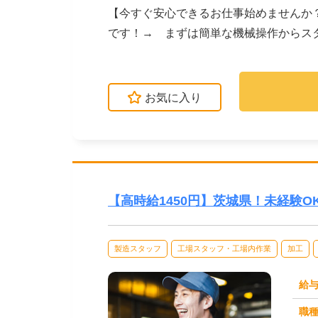
【今すぐ安心できるお仕事始めませんか？】お金の心配
です！→ まずは簡単な機械操作からス
→ 最後に、部品...
お気に入り
【高時給1450円】茨城県！未経験O
製造スタッフ
工場スタッフ・工場内作業
加工
給
職