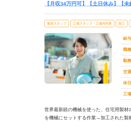
【月収34万円可】【土日休み】【未
製造スタッフ
工場スタッフ・工場内作業
加工
給
職
勤
交
休
求人番号：51166
工場
世界最新鋭の機械を使った、住宅用製材
を機械にセットする作業→加工された製
で安心です！未経験...