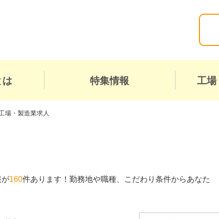
とは
特集情報
工場
工場・製造業求人
報が
160
件あります！勤務地や職種、こだわり条件からあなた