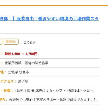
ク抜群！】服装自由！働きやすい環境の工場作業スタ
員
職業紹介
…全て表示
与：
時給1,400 ～ 1,750円
種：
産業用機械・設備の製造作業
務地：
茨城県 筑西市
通アクセス：
黒子駅
日・休暇：
<勤務形態>配属先による＜シフト＞5勤2休＜休日＞工場カレンダーによる
PR：
未経験でも安心！充実のサポート体制で成長できます！?幅広い年代の男女が活躍中！20代、30代、40代が多数在籍して...