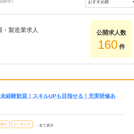
60件中）
場・製造業求人
公開求人数
160
件
！未経験歓迎！スキルUPも目指せる！充実研修あ
組付け
ピッキング
…全て表示