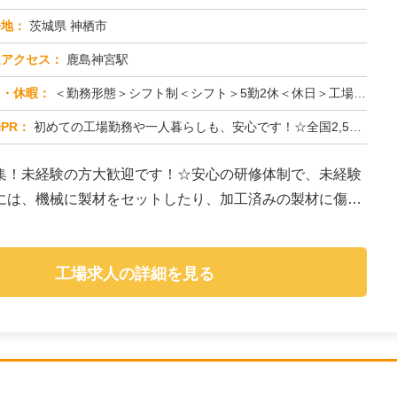
務地：
茨城県 神栖市
通アクセス：
鹿島神宮駅
日・休暇：
＜勤務形態＞シフト制＜シフト＞5勤2休＜休日＞工場カレンダーによる
PR：
初めての工場勤務や一人暮らしも、安心です！☆全国2,500件以上の格安寮完備！初期費用0円で、家具・家電付きだから...
集！未経験の方大歓迎です！☆安心の研修体制で、未経験
には、機械に製材をセットしたり、加工済みの製材に傷が
工場求人の詳細を見る