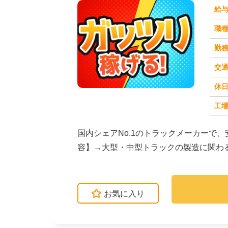
給
職
勤
交
休
求人番号：51136
工場
国内シェアNo.1のトラックメーカーで
容】→大型・中型トラックの製造に関わ
って、部品を組み...
お気に入り