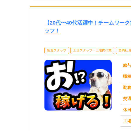
【20代〜40代活躍中！チームワー
ッフ！
製造スタッフ
工場スタッフ・工場内作業
契約社
給
職
勤
交
休
求人番号：51131
工場