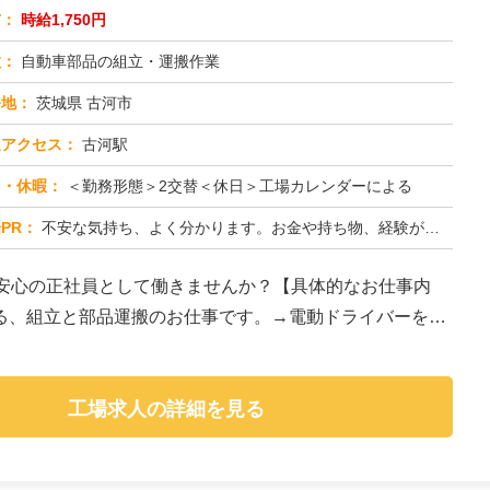
与：
時給1,750円
種：
自動車部品の組立・運搬作業
務地：
茨城県 古河市
通アクセス：
古河駅
日・休暇：
＜勤務形態＞2交替＜休日＞工場カレンダーによる
PR：
不安な気持ち、よく分かります。お金や持ち物、経験がなくても大丈夫！→ 株式会社京栄センターでは、未経験者多数活躍中...
、安心の正社員として働きませんか？【具体的なお仕事内
る、組立と部品運搬のお仕事です。→電動ドライバーを使
工場求人の詳細を見る