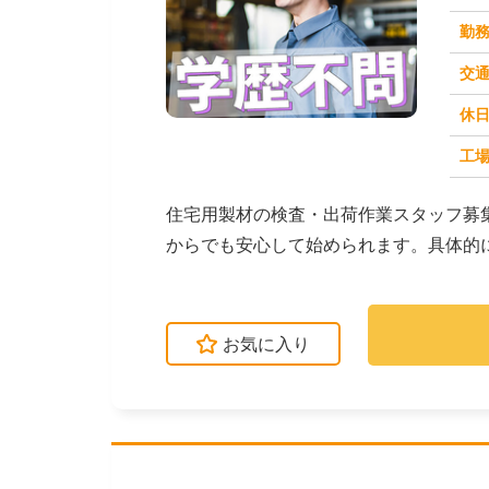
勤
交
休
求人番号：51168
工場
住宅用製材の検査・出荷作業スタッフ募
からでも安心して始められます。具体的
ないか検査したり、...
お気に入り