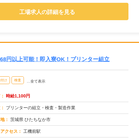
工場求人の詳細を見る
5468円以上可能！即入寮OK！プリンター組立
組付け
検査
…全て表示
与：
時給1,100円
種：
プリンターの組立・検査・製造作業
務地：
茨城県 ひたちなか市
通アクセス：
工機前駅