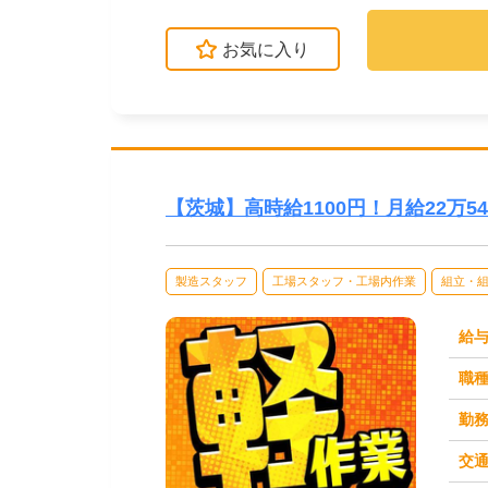
お気に入り
【茨城】高時給1100円！月給22万
製造スタッフ
工場スタッフ・工場内作業
組立・
給
職
勤
交