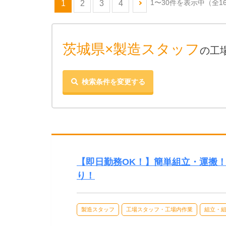
1〜30件を表示中
（全1
1
2
3
4
茨城県×製造スタッフ
の工
検索条件を変更する
【即日勤務OK！】簡単組立・運搬
り！
製造スタッフ
工場スタッフ・工場内作業
組立・