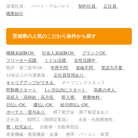
派遣社員
パート・アルバイト
契約社員
正社員
職業紹介
茨城県の人気のこだわり条件から探す
職種未経験OK
社会人未経験OK
ブランクOK
フリーター活躍
ミドル活躍
女性活躍中
既卒・第二新卒OK
学歴不問
資格不問
英語力不要
10名以上の大量募集
正社員登用あり
キャリアアップができる
オープニングスタッフ
即勤務スタート
1ヶ月以内にスタート
急募の求人
高収入・高時給・高月収
即入寮
寮費無料
日払いOK
週払いOK
給与前払いOK
ボーナス・賞与あり
満了慰労金・満了報奨金あり
正社員
期間工（期間従業員）
水道・光熱費無料
寮・社宅あり
自動車・自動車部品
産業機械・農業機器・金属
携帯・パソコン・家電