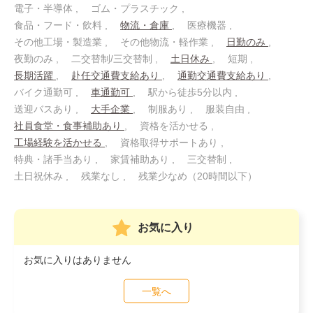
電子・半導体
ゴム・プラスチック
食品・フード・飲料
物流・倉庫
医療機器
その他工場・製造業
その他物流・軽作業
日勤のみ
夜勤のみ
二交替制/三交替制
土日休み
短期
長期活躍
赴任交通費支給あり
通勤交通費支給あり
バイク通勤可
車通勤可
駅から徒歩5分以内
送迎バスあり
大手企業
制服あり
服装自由
社員食堂・食事補助あり
資格を活かせる
工場経験を活かせる
資格取得サポートあり
特典・諸手当あり
家賃補助あり
三交替制
土日祝休み
残業なし
残業少なめ（20時間以下）
お気に入り
お気に入りはありません
一覧へ