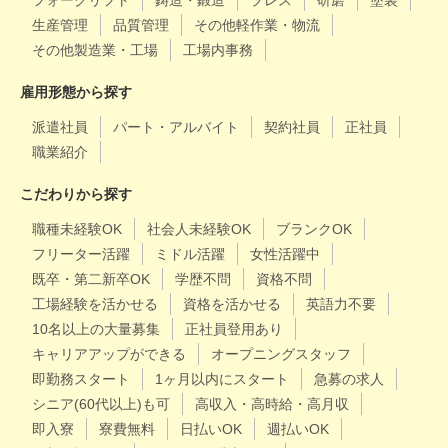
フォークリフト
鋳造・鍛造
プレス
研磨
塗装
生産管理
品質管理
その他軽作業・物流
その他製造業・工場
工場内事務
雇用形態から探す
派遣社員
パート・アルバイト
契約社員
正社員
職業紹介
こだわりから探す
職種未経験OK
社会人未経験OK
ブランクOK
フリーター活躍
ミドル活躍
女性活躍中
既卒・第二新卒OK
学歴不問
資格不問
工場経験を活かせる
資格を活かせる
英語力不要
10名以上の大量募集
正社員登用あり
キャリアアップができる
オープニングスタッフ
即勤務スタート
1ヶ月以内にスタート
急募の求人
シニア(60代以上)も可
高収入・高時給・高月収
即入寮
寮費無料
日払いOK
週払いOK