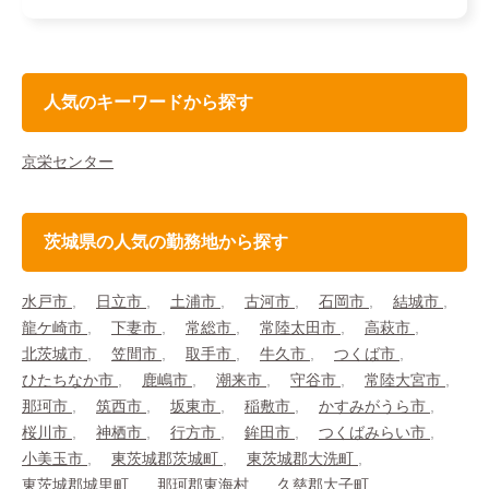
人気のキーワードから探す
京栄センター
茨城県の人気の勤務地から探す
水戸市
日立市
土浦市
古河市
石岡市
結城市
龍ケ崎市
下妻市
常総市
常陸太田市
高萩市
北茨城市
笠間市
取手市
牛久市
つくば市
ひたちなか市
鹿嶋市
潮来市
守谷市
常陸大宮市
那珂市
筑西市
坂東市
稲敷市
かすみがうら市
桜川市
神栖市
行方市
鉾田市
つくばみらい市
小美玉市
東茨城郡茨城町
東茨城郡大洗町
東茨城郡城里町
那珂郡東海村
久慈郡大子町