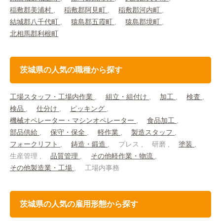
稲敷郡美浦村
稲敷郡阿見町
稲敷郡河内町
結城郡八千代町
猿島郡五霞町
猿島郡境町
北相馬郡利根町
茨城県の人気の職種から探す
工場スタッフ・工場内作業
組立・組付け
加工
検査
検品
仕分け
ピッキング
機械オペレーター・マシンオペレーター
食品加工
部品供給
保守・保全
軽作業
製造スタッフ
フォークリフト
鋳造・鍛造
プレス
研磨
塗装
生産管理
品質管理
その他軽作業・物流
その他製造業・工場
工場内事務
茨城県の人気の雇用形態から探す