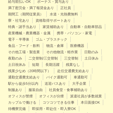
給与前払いOK
ボーナス・賞与あり
満了慰労金・満了報奨金あり
正社員
期間工（期間従業員）
水道・光熱費無料
寮・社宅あり
資格取得サポートあり
特典・諸手当あり
家賃補助あり
自動車・自動車部品
産業機械・農業機器・金属
携帯・パソコン・家電
電子・半導体
ゴム・プラスチック
食品・フード・飲料
物流・倉庫
医療機器
その他工場・製造業
その他物流・軽作業
日勤のみ
夜勤のみ
二交替制/三交替制
三交替制
土日休み
土日祝休み
短期
長期活躍
残業なし
残業少なめ（20時間以下）
赴任交通費支給あり
通勤交通費支給あり
バイク通勤可
車通勤可
駅から徒歩5分以内
送迎バスあり
大手企業
制服あり
服装自由
社員食堂・食事補助あり
オフィスが禁煙
オフィスが分煙
派遣社員が多数就業
カップルで働ける
コツコツできる仕事
本日面接OK
待機寮完備
即採用・即赴任・即入寮OK