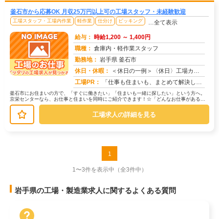
釜石市から応募OK 月収25万円以上可の工場スタッフ・未経験歓迎
工場スタッフ・工場内作業
軽作業
仕分け
ピッキング
…全て表示
給与：
時給1,200 ～ 1,400円
職種：
倉庫内・軽作業スタッフ
勤務地：
岩手県 釜石市
休日・休暇：
＜休日の一例＞〈休日〉工場カレンダーによる★年間休日120日以上のお仕事もあり（配属先による）★有給休暇あり※配属...
求人番号：173214
工場PR：
「仕事も住まいも、まとめて解決したい！」そんなあなたを応援します。株式会社京栄センターでは、全国の工場求人をご紹介...
釜石市にお住まいの方で、「すぐに働きたい」「住まいも一緒に探したい」という方へ。
京栄センターなら、お仕事と住まいを同時にご紹介できます！☆「どんなお仕事がある
の？」→ 製造・組立・検査・軽作業な...
工場求人の詳細を見る
1
1〜3件を表示中
（全3件中）
岩手県の工場・製造業求人に関するよくある質問