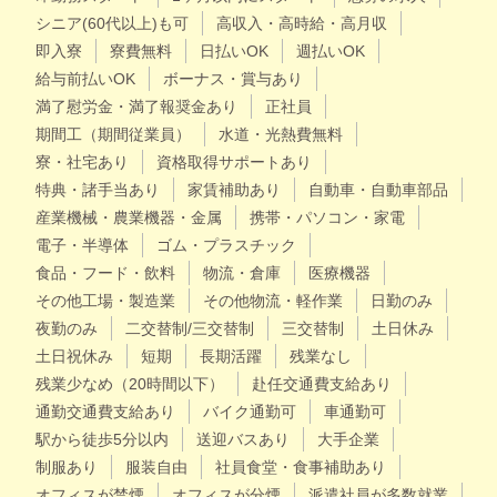
シニア(60代以上)も可
高収入・高時給・高月収
即入寮
寮費無料
日払いOK
週払いOK
給与前払いOK
ボーナス・賞与あり
満了慰労金・満了報奨金あり
正社員
期間工（期間従業員）
水道・光熱費無料
寮・社宅あり
資格取得サポートあり
特典・諸手当あり
家賃補助あり
自動車・自動車部品
産業機械・農業機器・金属
携帯・パソコン・家電
電子・半導体
ゴム・プラスチック
食品・フード・飲料
物流・倉庫
医療機器
その他工場・製造業
その他物流・軽作業
日勤のみ
夜勤のみ
二交替制/三交替制
三交替制
土日休み
土日祝休み
短期
長期活躍
残業なし
残業少なめ（20時間以下）
赴任交通費支給あり
通勤交通費支給あり
バイク通勤可
車通勤可
駅から徒歩5分以内
送迎バスあり
大手企業
制服あり
服装自由
社員食堂・食事補助あり
オフィスが禁煙
オフィスが分煙
派遣社員が多数就業