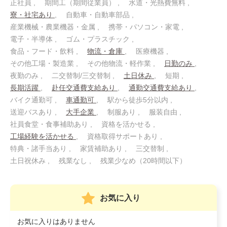
正社員
期間工（期間従業員）
水道・光熱費無料
寮・社宅あり
自動車・自動車部品
産業機械・農業機器・金属
携帯・パソコン・家電
電子・半導体
ゴム・プラスチック
食品・フード・飲料
物流・倉庫
医療機器
その他工場・製造業
その他物流・軽作業
日勤のみ
夜勤のみ
二交替制/三交替制
土日休み
短期
長期活躍
赴任交通費支給あり
通勤交通費支給あり
バイク通勤可
車通勤可
駅から徒歩5分以内
送迎バスあり
大手企業
制服あり
服装自由
社員食堂・食事補助あり
資格を活かせる
工場経験を活かせる
資格取得サポートあり
特典・諸手当あり
家賃補助あり
三交替制
土日祝休み
残業なし
残業少なめ（20時間以下）
お気に入り
お気に入りはありません