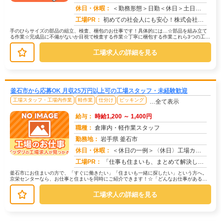
求人番号：51415
休日・休暇：
＜勤務形態＞日勤＜休日＞土日祝日
工場PR：
初めての社会人にも安心！株式会社京栄センターで、新しい一歩を踏み出してみませんか？☆充実のサポート体制☆→専属スタ...
手のひらサイズの部品の組立、検査、梱包のお仕事です！具体的には…☆部品を組み立て
る作業☆完成品に不備がないか目視で検査する作業☆丁寧に梱包する作業これら3つの工程
を、一つずつ丁寧に進めていきます...
工場求人の詳細を見る
釜石市から応募OK 月収25万円以上可の工場スタッフ・未経験歓迎
工場スタッフ・工場内作業
軽作業
仕分け
ピッキング
…全て表示
給与：
時給1,200 ～ 1,400円
職種：
倉庫内・軽作業スタッフ
勤務地：
岩手県 釜石市
休日・休暇：
＜休日の一例＞〈休日〉工場カレンダーによる★年間休日120日以上のお仕事もあり（配属先による）★有給休暇あり※配属...
求人番号：171363
工場PR：
「仕事も住まいも、まとめて解決したい！」そんなあなたを応援します。株式会社京栄センターでは、全国の工場求人をご紹介...
釜石市にお住まいの方で、「すぐに働きたい」「住まいも一緒に探したい」という方へ。
京栄センターなら、お仕事と住まいを同時にご紹介できます！☆「どんなお仕事がある
の？」→ 製造・組立・検査・軽作業な...
工場求人の詳細を見る