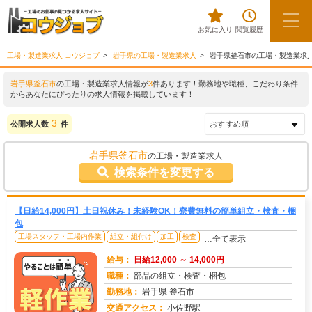
お気に入り
閲覧履歴
工場・製造業求人 コウジョブ
岩手県の工場・製造業求人
岩手県釜石市の工場・製造業求
岩手県釜石市
の工場・製造業求人情報が
3
件あります！勤務地や職種、こだわり条件
からあなたにぴったりの求人情報を掲載しています！
3
公開求人数
件
岩手県釜石市
の工場・製造業求人
検索条件を変更する
【日給14,000円】土日祝休み！未経験OK！寮費無料の簡単組立・検査・梱
包
工場スタッフ・工場内作業
組立・組付け
加工
検査
…全て表示
給与：
日給12,000 ～ 14,000円
職種：
部品の組立・検査・梱包
勤務地：
岩手県 釜石市
交通アクセス：
小佐野駅