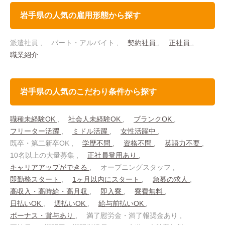
岩手県の人気の雇用形態から探す
派遣社員
パート・アルバイト
契約社員
正社員
職業紹介
岩手県の人気のこだわり条件から探す
職種未経験OK
社会人未経験OK
ブランクOK
フリーター活躍
ミドル活躍
女性活躍中
既卒・第二新卒OK
学歴不問
資格不問
英語力不要
10名以上の大量募集
正社員登用あり
キャリアアップができる
オープニングスタッフ
即勤務スタート
1ヶ月以内にスタート
急募の求人
高収入・高時給・高月収
即入寮
寮費無料
日払いOK
週払いOK
給与前払いOK
ボーナス・賞与あり
満了慰労金・満了報奨金あり