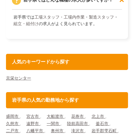
岩手県では
工場スタッフ・工場内作業
・
製造スタッフ
・
組立・組付け
の求人がよく見られています。
人気のキーワードから探す
京栄センター
岩手県の人気の勤務地から探す
盛岡市
宮古市
大船渡市
花巻市
北上市
久慈市
遠野市
一関市
陸前高田市
釜石市
二戸市
八幡平市
奥州市
滝沢市
岩手郡雫石町