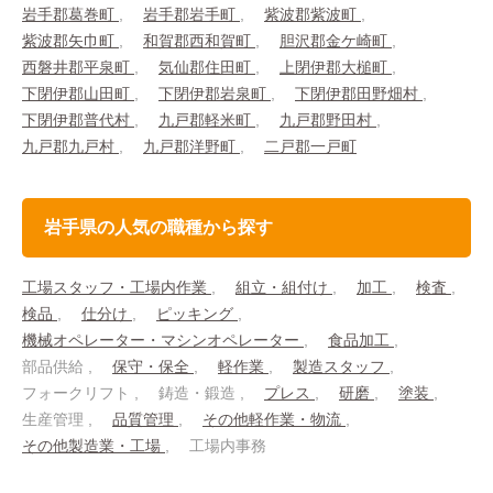
岩手郡葛巻町
岩手郡岩手町
紫波郡紫波町
紫波郡矢巾町
和賀郡西和賀町
胆沢郡金ケ崎町
西磐井郡平泉町
気仙郡住田町
上閉伊郡大槌町
下閉伊郡山田町
下閉伊郡岩泉町
下閉伊郡田野畑村
下閉伊郡普代村
九戸郡軽米町
九戸郡野田村
九戸郡九戸村
九戸郡洋野町
二戸郡一戸町
岩手県の人気の職種から探す
工場スタッフ・工場内作業
組立・組付け
加工
検査
検品
仕分け
ピッキング
機械オペレーター・マシンオペレーター
食品加工
部品供給
保守・保全
軽作業
製造スタッフ
フォークリフト
鋳造・鍛造
プレス
研磨
塗装
生産管理
品質管理
その他軽作業・物流
その他製造業・工場
工場内事務