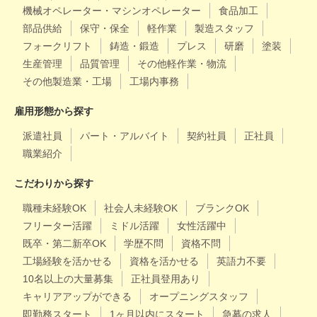
機械オペレーター・マシンオペレーター
食品加工
部品供給
保守・保全
軽作業
製造スタッフ
フォークリフト
鋳造・鍛造
プレス
研磨
塗装
生産管理
品質管理
その他軽作業・物流
その他製造業・工場
工場内事務
雇用形態から探す
派遣社員
パート・アルバイト
契約社員
正社員
職業紹介
こだわりから探す
職種未経験OK
社会人未経験OK
ブランクOK
フリーター活躍
ミドル活躍
女性活躍中
既卒・第二新卒OK
学歴不問
資格不問
工場経験を活かせる
資格を活かせる
英語力不要
10名以上の大量募集
正社員登用あり
キャリアアップができる
オープニングスタッフ
即勤務スタート
1ヶ月以内にスタート
急募の求人