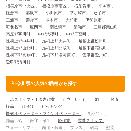
相模原市中央区
相模原市南区
横須賀市
平塚市
鎌倉市
藤沢市
小田原市
茅ヶ崎市
逗子市
三浦市
秦野市
厚木市
大和市
伊勢原市
海老名市
座間市
南足柄市
綾瀬市
三浦郡葉山町
高座郡寒川町
中郡大磯町
中郡二宮町
足柄上郡中井町
足柄上郡大井町
足柄上郡松田町
足柄上郡山北町
足柄上郡開成町
足柄下郡箱根町
足柄下郡真鶴町
足柄下郡湯河原町
愛甲郡愛川町
愛甲郡清川村
神奈川県の人気の職種から探す
工場スタッフ・工場内作業
組立・組付け
加工
検査
検品
仕分け
ピッキング
機械オペレーター・マシンオペレーター
食品加工
部品供給
保守・保全
軽作業
製造スタッフ
フォークリフト
鋳造・鍛造
プレス
研磨
塗装