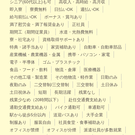
シニア(60代以上)も可
高収入・高時給・高月収
即入寮
寮費無料
日払いOK
週払いOK
給与前払いOK
ボーナス・賞与あり
満了慰労金・満了報奨金あり
正社員
期間工（期間従業員）
水道・光熱費無料
寮・社宅あり
資格取得サポートあり
特典・諸手当あり
家賃補助あり
自動車・自動車部品
産業機械・農業機器・金属
携帯・パソコン・家電
電子・半導体
ゴム・プラスチック
食品・フード・飲料
物流・倉庫
医療機器
その他工場・製造業
その他物流・軽作業
日勤のみ
夜勤のみ
二交替制/三交替制
三交替制
土日休み
土日祝休み
短期
長期活躍
残業なし
残業少なめ（20時間以下）
赴任交通費支給あり
通勤交通費支給あり
バイク通勤可
車通勤可
駅から徒歩5分以内
送迎バスあり
大手企業
制服あり
服装自由
社員食堂・食事補助あり
オフィスが禁煙
オフィスが分煙
派遣社員が多数就業