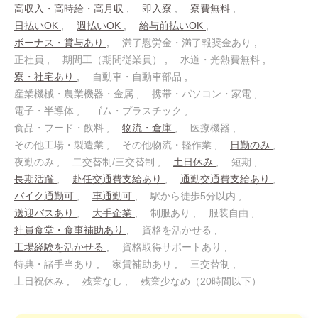
高収入・高時給・高月収
即入寮
寮費無料
日払いOK
週払いOK
給与前払いOK
ボーナス・賞与あり
満了慰労金・満了報奨金あり
正社員
期間工（期間従業員）
水道・光熱費無料
寮・社宅あり
自動車・自動車部品
産業機械・農業機器・金属
携帯・パソコン・家電
電子・半導体
ゴム・プラスチック
食品・フード・飲料
物流・倉庫
医療機器
その他工場・製造業
その他物流・軽作業
日勤のみ
夜勤のみ
二交替制/三交替制
土日休み
短期
長期活躍
赴任交通費支給あり
通勤交通費支給あり
バイク通勤可
車通勤可
駅から徒歩5分以内
送迎バスあり
大手企業
制服あり
服装自由
社員食堂・食事補助あり
資格を活かせる
工場経験を活かせる
資格取得サポートあり
特典・諸手当あり
家賃補助あり
三交替制
土日祝休み
残業なし
残業少なめ（20時間以下）