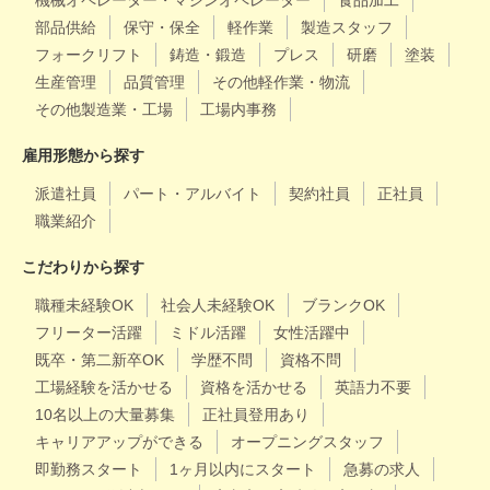
機械オペレーター・マシンオペレーター
食品加工
部品供給
保守・保全
軽作業
製造スタッフ
フォークリフト
鋳造・鍛造
プレス
研磨
塗装
生産管理
品質管理
その他軽作業・物流
その他製造業・工場
工場内事務
雇用形態から探す
派遣社員
パート・アルバイト
契約社員
正社員
職業紹介
こだわりから探す
職種未経験OK
社会人未経験OK
ブランクOK
フリーター活躍
ミドル活躍
女性活躍中
既卒・第二新卒OK
学歴不問
資格不問
工場経験を活かせる
資格を活かせる
英語力不要
10名以上の大量募集
正社員登用あり
キャリアアップができる
オープニングスタッフ
即勤務スタート
1ヶ月以内にスタート
急募の求人