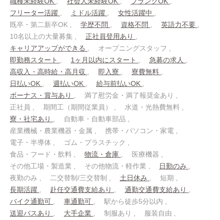
職種未経験OK
社会人未経験OK
ブランクOK
フリーター活躍
ミドル活躍
女性活躍中
既卒・第二新卒OK
学歴不問
資格不問
英語力不要
10名以上の大量募集
正社員登用あり
キャリアアップができる
オープニングスタッフ
即勤務スタート
1ヶ月以内にスタート
急募の求人
高収入・高時給・高月収
即入寮
寮費無料
日払いOK
週払いOK
給与前払いOK
ボーナス・賞与あり
満了慰労金・満了報奨金あり
正社員
期間工（期間従業員）
水道・光熱費無料
寮・社宅あり
自動車・自動車部品
産業機械・農業機器・金属
携帯・パソコン・家電
電子・半導体
ゴム・プラスチック
食品・フード・飲料
物流・倉庫
医療機器
その他工場・製造業
その他物流・軽作業
日勤のみ
夜勤のみ
二交替制/三交替制
土日休み
短期
長期活躍
赴任交通費支給あり
通勤交通費支給あり
バイク通勤可
車通勤可
駅から徒歩5分以内
送迎バスあり
大手企業
制服あり
服装自由