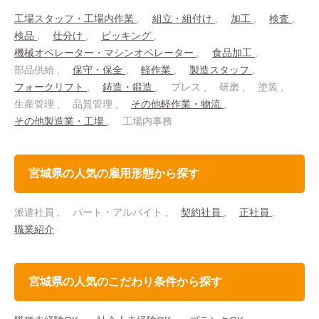
工場スタッフ・工場内作業
組立・組付け
加工
検査
検品
仕分け
ピッキング
機械オペレーター・マシンオペレーター
食品加工
部品供給
保守・保全
軽作業
製造スタッフ
フォークリフト
鋳造・鍛造
プレス
研磨
塗装
生産管理
品質管理
その他軽作業・物流
その他製造業・工場
工場内事務
宮城県の人気の雇用形態から探す
派遣社員
パート・アルバイト
契約社員
正社員
職業紹介
宮城県の人気のこだわり条件から探す