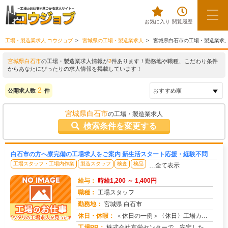
お気に入り
閲覧履歴
工場・製造業求人 コウジョブ
宮城県の工場・製造業求人
宮城県白石市の工場・製造業求
宮城県白石市
の工場・製造業求人情報が
2
件あります！勤務地や職種、こだわり条件
からあなたにぴったりの求人情報を掲載しています！
2
公開求人数
件
宮城県白石市
の工場・製造業求人
検索条件を変更する
白石市の方へ寮完備の工場求人をご案内 新生活スタート応援・経験不問
工場スタッフ・工場内作業
製造スタッフ
検査
検品
…全て表示
給与：
時給1,200 ～ 1,400円
職種：
工場スタッフ
勤務地：
宮城県 白石市
休日・休暇：
＜休日の一例＞〈休日〉工場カレンダーによる★年間休日120日以上のお仕事もあり（配属先による）★有給休暇あり※配属...
求人番号：173246
工場PR：
株式会社京栄センターで、安定した暮らしを手に入れませんか？☆家具付き寮がすぐに利用可能！→ 敷金・礼金・鍵交換代も...