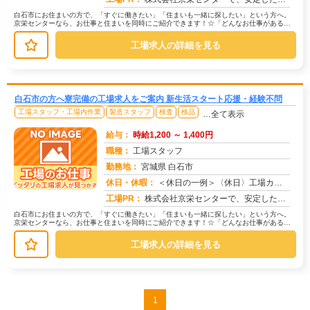
白石市にお住まいの方で、「すぐに働きたい」「住まいも一緒に探したい」という方へ。
京栄センターなら、お仕事と住まいを同時にご紹介できます！☆「どんなお仕事がある
の？」→ 製造・組立・検査・軽作業な...
工場求人の詳細を見る
白石市の方へ寮完備の工場求人をご案内 新生活スタート応援・経験不問
工場スタッフ・工場内作業
製造スタッフ
検査
検品
…全て表示
給与：
時給1,200 ～ 1,400円
職種：
工場スタッフ
勤務地：
宮城県 白石市
休日・休暇：
＜休日の一例＞〈休日〉工場カレンダーによる★年間休日120日以上のお仕事もあり（配属先による）★有給休暇あり※配属...
求人番号：171395
工場PR：
株式会社京栄センターで、安定した暮らしを手に入れませんか？☆家具付き寮がすぐに利用可能！→ 敷金・礼金・鍵交換代も...
白石市にお住まいの方で、「すぐに働きたい」「住まいも一緒に探したい」という方へ。
京栄センターなら、お仕事と住まいを同時にご紹介できます！☆「どんなお仕事がある
の？」→ 製造・組立・検査・軽作業な...
工場求人の詳細を見る
1