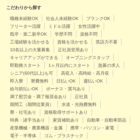
こだわりから探す
職種未経験OK
社会人未経験OK
ブランクOK
フリーター活躍
ミドル活躍
女性活躍中
既卒・第二新卒OK
学歴不問
資格不問
工場経験を活かせる
資格を活かせる
英語力不要
10名以上の大量募集
正社員登用あり
キャリアアップができる
オープニングスタッフ
即勤務スタート
1ヶ月以内にスタート
急募の求人
シニア(60代以上)も可
高収入・高時給・高月収
即入寮
寮費無料
日払いOK
週払いOK
給与前払いOK
ボーナス・賞与あり
満了慰労金・満了報奨金あり
正社員
期間工（期間従業員）
水道・光熱費無料
寮・社宅あり
資格取得サポートあり
特典・諸手当あり
家賃補助あり
自動車・自動車部品
産業機械・農業機器・金属
携帯・パソコン・家電
電子・半導体
ゴム・プラスチック