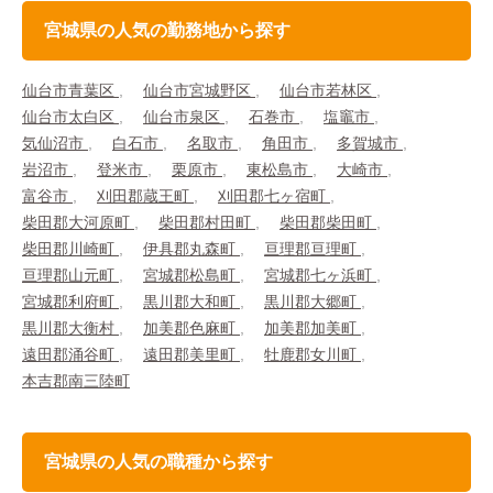
宮城県の人気の勤務地から探す
仙台市青葉区
仙台市宮城野区
仙台市若林区
仙台市太白区
仙台市泉区
石巻市
塩竈市
気仙沼市
白石市
名取市
角田市
多賀城市
岩沼市
登米市
栗原市
東松島市
大崎市
富谷市
刈田郡蔵王町
刈田郡七ヶ宿町
柴田郡大河原町
柴田郡村田町
柴田郡柴田町
柴田郡川崎町
伊具郡丸森町
亘理郡亘理町
亘理郡山元町
宮城郡松島町
宮城郡七ヶ浜町
宮城郡利府町
黒川郡大和町
黒川郡大郷町
黒川郡大衡村
加美郡色麻町
加美郡加美町
遠田郡涌谷町
遠田郡美里町
牡鹿郡女川町
本吉郡南三陸町
宮城県の人気の職種から探す