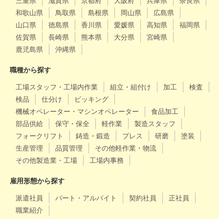
三重県
滋賀県
京都府
大阪府
兵庫県
奈良県
和歌山県
鳥取県
島根県
岡山県
広島県
山口県
徳島県
香川県
愛媛県
高知県
福岡県
佐賀県
長崎県
熊本県
大分県
宮崎県
鹿児島県
沖縄県
職種から探す
工場スタッフ・工場内作業
組立・組付け
加工
検査
検品
仕分け
ピッキング
機械オペレーター・マシンオペレーター
食品加工
部品供給
保守・保全
軽作業
製造スタッフ
フォークリフト
鋳造・鍛造
プレス
研磨
塗装
生産管理
品質管理
その他軽作業・物流
その他製造業・工場
工場内事務
雇用形態から探す
派遣社員
パート・アルバイト
契約社員
正社員
職業紹介