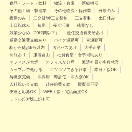
食品・フード・飲料
物流・倉庫
医療機器
その他工場・製造業
その他物流・軽作業
日勤のみ
夜勤のみ
二交替制/三交替制
三交替制
土日休み
土日祝休み
短期
長期活躍
残業なし
残業少なめ（20時間以下）
赴任交通費支給あり
通勤交通費支給あり
バイク通勤可
車通勤可
駅から徒歩5分以内
送迎バスあり
大手企業
制服あり
服装自由
社員食堂・食事補助あり
オフィスが禁煙
オフィスが分煙
派遣社員が多数就業
カップルで働ける
コツコツできる仕事
本日面接OK
待機寮完備
即採用・即赴任・即入寮OK
入社祝い金支給
赴任旅費支給
履歴書不要
友達と応募OK
WEB面接・電話面接OK
ミドル(50代以上)も可