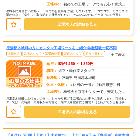
求人番号：172909
工場PR：
初めての工場ワークでも安心！株式会社京栄センターなら、全国各地の豊富なお仕事の中から、あなたにぴったりの環境が見つ...
都城市にお住まいの方へ、工場でのお仕事をご紹介しています。「コツコツ・モクモク作
業が好き」「集中して取り組める仕事がしたい」そんなあなたにピッタリのお仕事を、京
栄センターがご紹介します。☆たとえ...
工場求人の詳細を見る
児湯郡木城町の方にカンタン工場ワークをご紹介 学歴経験一切不問
土日休み
工場スタッフ・工場内作業
製造スタッフ
組立・組付け
…全て表示
給与：
時給1,150 ～ 1,350円
職種：
組立・軽作業スタッフ
勤務地：
宮崎県 児湯郡木城町
休日・休暇：
＜休日の一例＞〈勤務形態〉日勤〈休日〉土日★ＧＷ・夏季・冬季・年末年始休暇あり★有給休暇あり※配属先により休日・勤...
求人番号：172924
工場PR：
株式会社京栄センターで、安定した暮らしを手に入れませんか？☆家具付き寮がすぐに利用可能！→ 敷金・礼金・鍵交換代も...
児湯郡木城町にお住まいの方へ、しっかり稼げる工場のお仕事をご案内します。京栄セン
ターでは、高時給・高月収が目指せる工場求人を豊富にご用意！【ご紹介できるお仕事の
一例】◇ 製造ラインでの組立・加工...
工場求人の詳細を見る
【月収19万円以上可能！】未経験OK！【土日休み】＆【寮完備】倉庫内簡