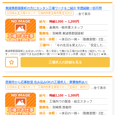
東諸県郡国富町の方にカンタン工場ワークをご紹介 学歴経験一切不問
土日休み
工場スタッフ・工場内作業
軽作業
仕分け
…全て表示
給与：
時給1,000 ～ 1,200円
職種：
倉庫内・軽作業スタッフ
勤務地：
宮崎県 東諸県郡国富町
休日・休暇：
＜休日の一例＞〈勤務形態〉2交替〈休日〉土日★ＧＷ・夏季・冬季・年末年始休暇あり★有給休暇あり※配属先により休日・...
求人番号：172919
工場PR：
「今の生活を変えたい」「安定した収入がほしい」そんなあなたの想いに応えます。株式会社京栄センターは、工場・製造業に...
東諸県郡国富町にお住まいの方へ、長く安定して働ける工場のお仕事をご紹介していま
す。━━━ ご紹介できるお仕事の一例 ━━━■ 製造ライン作業（組立・加工など）■ 検
査・検品（目視チェックなど）■...
工場求人の詳細を見る
西都市から応募歓迎 住み込みOKの工場求人・寮費無料あり
土日休み
工場スタッフ・工場内作業
製造スタッフ
組立・組付け
…全て表示
給与：
時給1,100 ～ 1,300円
職種：
工場内での製造・組立スタッフ
勤務地：
宮崎県 西都市
休日・休暇：
＜休日の一例＞〈勤務形態〉2交替〈休日〉土日★ＧＷ・夏季・冬季・年末年始休暇あり★有給休暇あり※配属先により休日・...