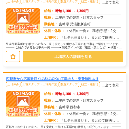
土日休み
工場スタッフ・工場内作業
製造スタッフ
組立・組付け
…全て表示
給与：
時給1,100 ～ 1,300円
職種：
工場内での製造・組立スタッフ
勤務地：
宮崎県 児湯郡新富町
休日・休暇：
＜休日の一例＞〈勤務形態〉2交替〈休日〉土日★ＧＷ・夏季・冬季・年末年始休暇あり★有給休暇あり※配属先により休日・...
求人番号：174773
工場PR：
「仕事も住まいも、まとめて解決したい！」そんなあなたを応援します。株式会社京栄センターでは、全国の工場求人をご紹介...
児湯郡新富町にお住まいの方へ、長く安定して働ける工場のお仕事をご紹介しています。
━━━ ご紹介できるお仕事の一例 ━━━■ 製造ライン作業（組立・加工など）■ 検査・検
品（目視チェックなど）■ ...
工場求人の詳細を見る
西都市から応募歓迎 住み込みOKの工場求人・寮費無料あり
土日休み
工場スタッフ・工場内作業
製造スタッフ
組立・組付け
…全て表示
給与：
時給1,100 ～ 1,300円
職種：
工場内での製造・組立スタッフ
勤務地：
宮崎県 西都市
休日・休暇：
＜休日の一例＞〈勤務形態〉2交替〈休日〉土日★ＧＷ・夏季・冬季・年末年始休暇あり★有給休暇あり※配属先により休日・...
求人番号：172915
工場PR：
「仕事も住まいも、まとめて解決したい！」そんなあなたを応援します。株式会社京栄センターでは、全国の工場求人をご紹介...
西都市にお住まいの方へ、長く安定して働ける工場のお仕事をご紹介しています。━━━