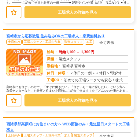
す。━━━ ご紹介できるお仕事の一例 ━━━■ 製造ライン作業（組立・加工など）■ 検
査・検品（目視チェックなど）■...
工場求人の詳細を見る
宮崎市から応募歓迎 住み込みOKの工場求人・寮費無料あり
土日休み
工場スタッフ・工場内作業
製造スタッフ
加工
…全て表示
給与：
時給1,100 ～ 1,300円
職種：
製造スタッフ
勤務地：
宮崎県 宮崎市
休日・休暇：
＜休日の一例＞＜休日＞5勤2休（工場カレンダーによる）★ＧＷ・夏季・年末年始休暇あり★有給休暇あり※配属先により休...
求人番号：172908
工場PR：
初めての工場ワークでも安心！株式会社京栄センターなら、全国各地の豊富なお仕事の中から、あなたにぴったりの環境が見つ...
宮崎市にお住まいの方で、「すぐに働きたい」「住まいも一緒に探したい」という方へ。
京栄センターなら、お仕事と住まいを同時にご紹介できます！☆「どんなお仕事がある
の？」→ 製造・組立・検査・軽作業な...
工場求人の詳細を見る
西諸県郡高原町にお住まいの方へ WEB面接のみ・最短翌日スタートの工場
求人
土日休み
工場スタッフ・工場内作業
加工
製造スタッフ
…全て表示