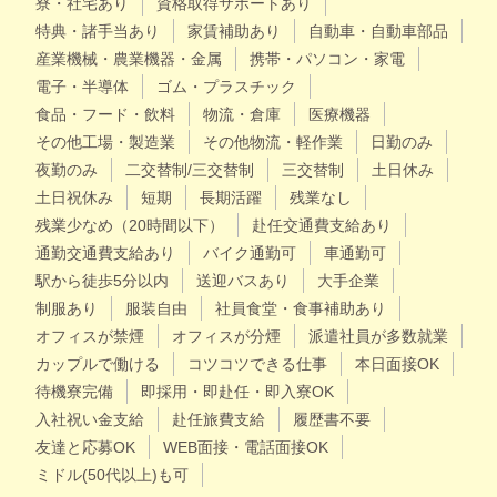
寮・社宅あり
資格取得サポートあり
特典・諸手当あり
家賃補助あり
自動車・自動車部品
産業機械・農業機器・金属
携帯・パソコン・家電
電子・半導体
ゴム・プラスチック
食品・フード・飲料
物流・倉庫
医療機器
その他工場・製造業
その他物流・軽作業
日勤のみ
夜勤のみ
二交替制/三交替制
三交替制
土日休み
土日祝休み
短期
長期活躍
残業なし
残業少なめ（20時間以下）
赴任交通費支給あり
通勤交通費支給あり
バイク通勤可
車通勤可
駅から徒歩5分以内
送迎バスあり
大手企業
制服あり
服装自由
社員食堂・食事補助あり
オフィスが禁煙
オフィスが分煙
派遣社員が多数就業
カップルで働ける
コツコツできる仕事
本日面接OK
待機寮完備
即採用・即赴任・即入寮OK
入社祝い金支給
赴任旅費支給
履歴書不要
友達と応募OK
WEB面接・電話面接OK
ミドル(50代以上)も可