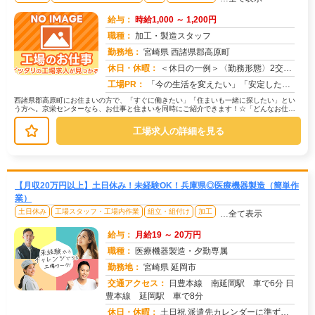
給与：
時給1,000 ～ 1,200円
職種：
加工・製造スタッフ
勤務地：
宮崎県 西諸県郡高原町
休日・休暇：
＜休日の一例＞〈勤務形態〉2交替〈休日〉土日★ＧＷ・夏季・冬季・年末年始休暇あり★有給休暇あり※配属先により休日・...
求人番号：172918
工場PR：
「今の生活を変えたい」「安定した収入がほしい」そんなあなたの想いに応えます。株式会社京栄センターは、工場・製造業に...
西諸県郡高原町にお住まいの方で、「すぐに働きたい」「住まいも一緒に探したい」とい
う方へ。京栄センターなら、お仕事と住まいを同時にご紹介できます！☆「どんなお仕事
があるの？」→ 製造・組立・検査・...
工場求人の詳細を見る
【月収20万円以上】土日休み！未経験OK！兵庫県◎医療機器製造（簡単作
業）
土日休み
工場スタッフ・工場内作業
組立・組付け
加工
…全て表示
給与：
月給19 ～ 20万円
職種：
医療機器製造・夕勤専属
勤務地：
宮崎県 延岡市
交通アクセス：
日豊本線 南延岡駅 車で6分 日
豊本線 延岡駅 車で8分
求人番号：51799
休日・休暇：
土日祝 派遣先カレンダーに準ずる （年数回土曜出勤有り）