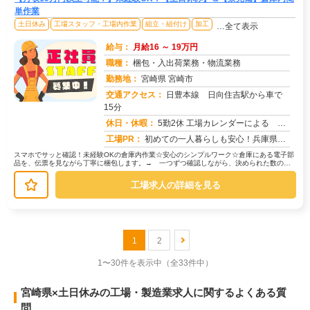
単作業
土日休み
工場スタッフ・工場内作業
組立・組付け
加工
…全て表示
給与：
月給16 ～ 19万円
職種：
梱包・入出荷業務・物流業務
勤務地：
宮崎県 宮崎市
交通アクセス：
日豊本線 日向住吉駅から車で
15分
求人番号：51804
休日・休暇：
5勤2休 工場カレンダーによる GW、お盆、年末年始有り
工場PR：
初めての一人暮らしも安心！兵庫県で新しい生活を始めませんか？☆日勤のみの勤務で、体調管理もバッチリ！→夜ぐっすり眠...
スマホでサッと確認！未経験OKの倉庫内作業☆安心のシンプルワーク☆倉庫にある電子部
品を、伝票を見ながら丁寧に梱包します。→ 一つずつ確認しながら、決められた数のパ
レットに詰めていきます。→ 台車...
工場求人の詳細を見る
1
2
1〜30件を表示中
（全33件中）
宮崎県×土日休みの工場・製造業求人に関するよくある質
問