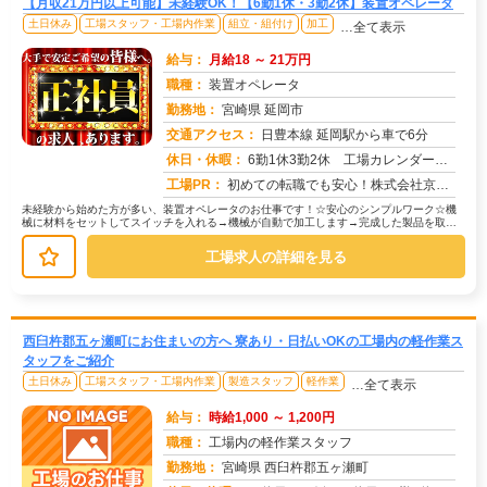
【月収21万円以上可能】未経験OK！【6勤1休・3勤2休】装置オペレータ
土日休み
工場スタッフ・工場内作業
組立・組付け
加工
…全て表示
給与：
月給18 ～ 21万円
職種：
装置オペレータ
勤務地：
宮崎県 延岡市
交通アクセス：
日豊本線 延岡駅から車で6分
求人番号：51800
休日・休暇：
6勤1休3勤2休 工場カレンダーによる
工場PR：
初めての転職でも安心！株式会社京栄センターで、新しい一歩を踏み出してみませんか？☆引越し費用や赴任費用は会社が全額...
未経験から始めた方が多い、装置オペレータのお仕事です！☆安心のシンプルワーク☆機
械に材料をセットしてスイッチを入れる→機械が自動で加工します→完成した製品を取り
出す、という流れです。具体的には…...
工場求人の詳細を見る
西臼杵郡五ヶ瀬町にお住まいの方へ 寮あり・日払いOKの工場内の軽作業ス
タッフをご紹介
土日休み
工場スタッフ・工場内作業
製造スタッフ
軽作業
…全て表示
給与：
時給1,000 ～ 1,200円
職種：
工場内の軽作業スタッフ
勤務地：
宮崎県 西臼杵郡五ヶ瀬町