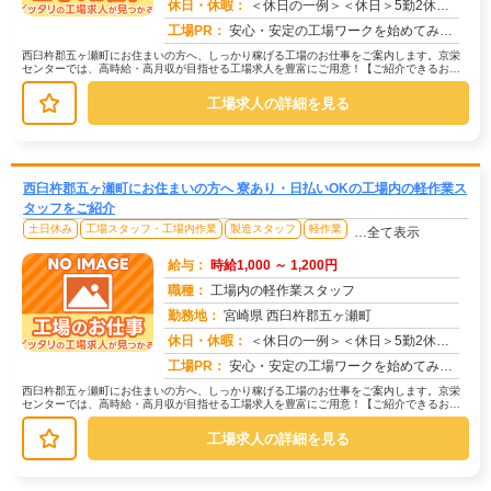
休日・休暇：
＜休日の一例＞＜休日＞5勤2休（工場カレンダーによる）★ＧＷ・夏季・年末年始休暇あり★有給休暇あり※配属先により休...
求人番号：172933
工場PR：
安心・安定の工場ワークを始めてみませんか？株式会社京栄センターが選ばれる理由はこちら！【理由①】手厚いサポート体制...
西臼杵郡五ヶ瀬町にお住まいの方へ、しっかり稼げる工場のお仕事をご案内します。京栄
センターでは、高時給・高月収が目指せる工場求人を豊富にご用意！【ご紹介できるお仕
事の一例】◇ 製造ラインでの組立・...
工場求人の詳細を見る
西臼杵郡五ヶ瀬町にお住まいの方へ 寮あり・日払いOKの工場内の軽作業ス
タッフをご紹介
土日休み
工場スタッフ・工場内作業
製造スタッフ
軽作業
…全て表示
給与：
時給1,000 ～ 1,200円
職種：
工場内の軽作業スタッフ
勤務地：
宮崎県 西臼杵郡五ヶ瀬町
休日・休暇：
＜休日の一例＞＜休日＞5勤2休（工場カレンダーによる）★ＧＷ・夏季・年末年始休暇あり★有給休暇あり※配属先により休...
求人番号：174784
工場PR：
安心・安定の工場ワークを始めてみませんか？株式会社京栄センターが選ばれる理由はこちら！【理由①】手厚いサポート体制...
西臼杵郡五ヶ瀬町にお住まいの方へ、しっかり稼げる工場のお仕事をご案内します。京栄
センターでは、高時給・高月収が目指せる工場求人を豊富にご用意！【ご紹介できるお仕
事の一例】◇ 製造ラインでの組立・...
工場求人の詳細を見る