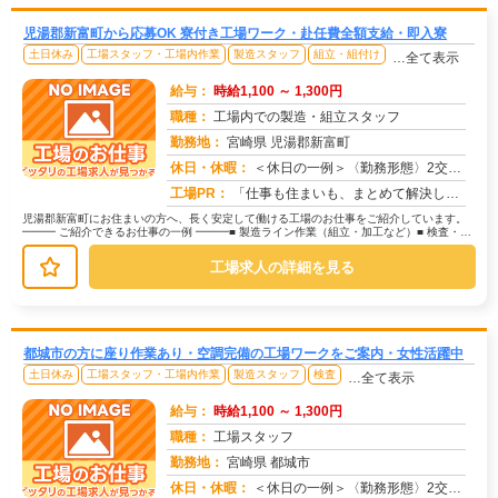
児湯郡新富町から応募OK 寮付き工場ワーク・赴任費全額支給・即入寮
土日休み
工場スタッフ・工場内作業
製造スタッフ
組立・組付け
…全て表示
給与：
時給1,100 ～ 1,300円
職種：
工場内での製造・組立スタッフ
勤務地：
宮崎県 児湯郡新富町
休日・休暇：
＜休日の一例＞〈勤務形態〉2交替〈休日〉土日★ＧＷ・夏季・冬季・年末年始休暇あり★有給休暇あり※配属先により休日・...
求人番号：172922
工場PR：
「仕事も住まいも、まとめて解決したい！」そんなあなたを応援します。株式会社京栄センターでは、全国の工場求人をご紹介...
児湯郡新富町にお住まいの方へ、長く安定して働ける工場のお仕事をご紹介しています。
━━━ ご紹介できるお仕事の一例 ━━━■ 製造ライン作業（組立・加工など）■ 検査・検
品（目視チェックなど）■ ...
工場求人の詳細を見る
都城市の方に座り作業あり・空調完備の工場ワークをご案内・女性活躍中
土日休み
工場スタッフ・工場内作業
製造スタッフ
検査
…全て表示
給与：
時給1,100 ～ 1,300円
職種：
工場スタッフ
勤務地：
宮崎県 都城市
休日・休暇：
＜休日の一例＞〈勤務形態〉2交替〈休日〉土日★ＧＷ・夏季・冬季・年末年始休暇あり★有給休暇あり※配属先により休日・...