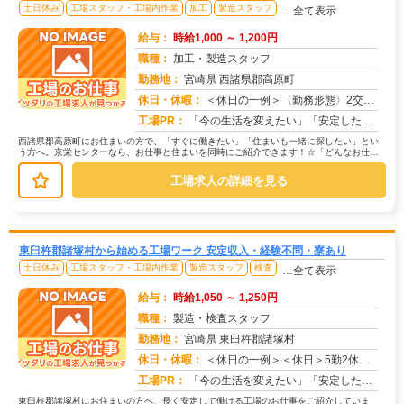
土日休み
工場スタッフ・工場内作業
加工
製造スタッフ
…全て表示
給与：
時給1,000 ～ 1,200円
職種：
加工・製造スタッフ
勤務地：
宮崎県 西諸県郡高原町
休日・休暇：
＜休日の一例＞〈勤務形態〉2交替〈休日〉土日★ＧＷ・夏季・冬季・年末年始休暇あり★有給休暇あり※配属先により休日・...
求人番号：174769
工場PR：
「今の生活を変えたい」「安定した収入がほしい」そんなあなたの想いに応えます。株式会社京栄センターは、工場・製造業に...
西諸県郡高原町にお住まいの方で、「すぐに働きたい」「住まいも一緒に探したい」とい
う方へ。京栄センターなら、お仕事と住まいを同時にご紹介できます！☆「どんなお仕事
があるの？」→ 製造・組立・検査・...
工場求人の詳細を見る
東臼杵郡諸塚村から始める工場ワーク 安定収入・経験不問・寮あり
土日休み
工場スタッフ・工場内作業
製造スタッフ
検査
…全て表示
給与：
時給1,050 ～ 1,250円
職種：
製造・検査スタッフ
勤務地：
宮崎県 東臼杵郡諸塚村
休日・休暇：
＜休日の一例＞＜休日＞5勤2休（工場カレンダーによる）★ＧＷ・夏季・年末年始休暇あり★有給休暇あり※配属先により休...
求人番号：172928
工場PR：
「今の生活を変えたい」「安定した収入がほしい」そんなあなたの想いに応えます。株式会社京栄センターは、工場・製造業に...
東臼杵郡諸塚村にお住まいの方へ、長く安定して働ける工場のお仕事をご紹介していま