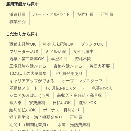
雇用形態から探す
派遣社員
パート・アルバイト
契約社員
正社員
職業紹介
こだわりから探す
職種未経験OK
社会人未経験OK
ブランクOK
フリーター活躍
ミドル活躍
女性活躍中
既卒・第二新卒OK
学歴不問
資格不問
工場経験を活かせる
資格を活かせる
英語力不要
10名以上の大量募集
正社員登用あり
キャリアアップができる
オープニングスタッフ
即勤務スタート
1ヶ月以内にスタート
急募の求人
シニア(60代以上)も可
高収入・高時給・高月収
即入寮
寮費無料
日払いOK
週払いOK
給与前払いOK
ボーナス・賞与あり
満了慰労金・満了報奨金あり
正社員
期間工（期間従業員）
水道・光熱費無料