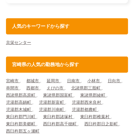
人気のキーワードから探す
京栄センター
宮崎県の人気の勤務地から探す
宮崎市
都城市
延岡市
日南市
小林市
日向市
串間市
西都市
えびの市
北諸県郡三股町
西諸県郡高原町
東諸県郡国富町
東諸県郡綾町
児湯郡高鍋町
児湯郡新富町
児湯郡西米良村
児湯郡木城町
児湯郡川南町
児湯郡都農町
東臼杵郡門川町
東臼杵郡諸塚村
東臼杵郡椎葉村
東臼杵郡美郷町
西臼杵郡高千穂町
西臼杵郡日之影町
西臼杵郡五ヶ瀬町