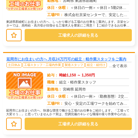
勤務地：
宮崎県 東諸県郡綾町
休日・休暇：
＜休日の一例＞＜休日＞5勤2休（工場カレンダーによる）★ＧＷ・夏季・年末年始休暇あり★有給休暇あり※配属先により休...
求人番号：174771
工場PR：
株式会社京栄センターで、安定した暮らしを手に入れませんか？☆家具付き寮がすぐに利用可能！→ 敷金・礼金・鍵交換代も...
東諸県郡綾町にお住まいの方へ、しっかり稼げる工場のお仕事をご案内します。京栄セン
ターでは、高時給・高月収が目指せる工場求人を豊富にご用意！【ご紹介できるお仕事の
一例】◇ 製造ラインでの組立・加工...
工場求人の詳細を見る
延岡市にお住まいの方へ 月収24万円可の組立・軽作業スタッフをご案内
土日休み
工場スタッフ・工場内作業
製造スタッフ
組立・組付け
…全て表示
給与：
時給1,150 ～ 1,350円
職種：
組立・軽作業スタッフ
勤務地：
宮崎県 延岡市
休日・休暇：
＜休日の一例＞〈勤務形態〉2交替〈休日〉土日★ＧＷ・夏季・冬季・年末年始休暇あり★有給休暇あり※配属先により休日・...
求人番号：174761
工場PR：
安心・安定の工場ワークを始めてみませんか？株式会社京栄センターが選ばれる理由はこちら！【理由①】手厚いサポート体制...
延岡市にお住まいの方へ、快適な環境で働ける工場のお仕事をご紹介します。「工場って
大変そう…」と思っていませんか？実は、空調完備のキレイな職場や座り作業中心のお仕
事もたくさんあります。【たとえばこ...
工場求人の詳細を見る