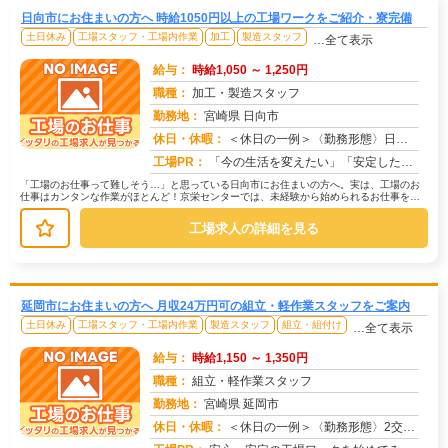
日向市にお住まいの方へ 時給1050円以上の工場ワークをご紹介・寮完備
土日休み
工場スタッフ・工場内作業
加工
製造スタッフ
…全て表示
給与：
時給1,050 ～ 1,250円
職種：
加工・製造スタッフ
勤務地：
宮崎県 日向市
休日・休暇：
＜休日の一例＞〈勤務形態〉日勤〈休日〉土日★ＧＷ・夏季・冬季・年末年始休暇あり★有給休暇あり※配属先により休日・勤...
求人番号：174764
工場PR：
「今の生活を変えたい」「安定した収入がほしい」そんなあなたの想いに応えます。株式会社京栄センターは、工場・製造業に...
「工場のお仕事って難しそう…」と思っている日向市にお住まいの方へ。実は、工場のお
仕事はカンタンな作業がほとんど！京栄センターでは、未経験から始められるお仕事を多
数ご紹介しています。たとえばこんな...
工場求人の詳細を見る
延岡市にお住まいの方へ 月収24万円可の組立・軽作業スタッフをご案内
土日休み
工場スタッフ・工場内作業
製造スタッフ
組立・組付け
…全て表示
給与：
時給1,150 ～ 1,350円
職種：
組立・軽作業スタッフ
勤務地：
宮崎県 延岡市
休日・休暇：
＜休日の一例＞〈勤務形態〉2交替〈休日〉土日★ＧＷ・夏季・冬季・年末年始休暇あり★有給休暇あり※配属先により休日・...
求人番号：172910