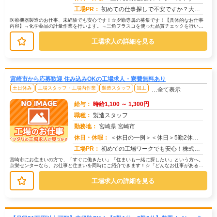
工場PR：
初めての仕事探しで不安ですか？大丈夫！株式会社京栄センターなら、未経験の方でも安心してスタートできます。☆充実のサ...
医療機器製造のお仕事、未経験でも安心です！☆夕勤専属の募集です！【具体的なお仕事
内容】→化学薬品の計量作業を行います。→三角フラスコを使った品質チェックを行いま
す。未経験の方でも、安心して始めら...
工場求人の詳細を見る
宮崎市から応募歓迎 住み込みOKの工場求人・寮費無料あり
土日休み
工場スタッフ・工場内作業
製造スタッフ
加工
…全て表示
給与：
時給1,100 ～ 1,300円
職種：
製造スタッフ
勤務地：
宮崎県 宮崎市
休日・休暇：
＜休日の一例＞＜休日＞5勤2休（工場カレンダーによる）★ＧＷ・夏季・年末年始休暇あり★有給休暇あり※配属先により休...
求人番号：174759
工場PR：
初めての工場ワークでも安心！株式会社京栄センターなら、全国各地の豊富なお仕事の中から、あなたにぴったりの環境が見つ...
宮崎市にお住まいの方で、「すぐに働きたい」「住まいも一緒に探したい」という方へ。
京栄センターなら、お仕事と住まいを同時にご紹介できます！☆「どんなお仕事がある
の？」→ 製造・組立・検査・軽作業な...
工場求人の詳細を見る