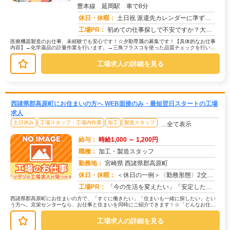
豊本線 延岡駅 車で8分
求人番号：51799
休日・休暇：
土日祝 派遣先カレンダーに準ずる （年数回土曜出勤有り）
工場PR：
初めての仕事探しで不安ですか？大丈夫！株式会社京栄センターなら、未経験の方でも安心してスタートできます。☆充実のサ...
医療機器製造のお仕事、未経験でも安心です！☆夕勤専属の募集です！【具体的なお仕事
内容】→化学薬品の計量作業を行います。→三角フラスコを使った品質チェックを行いま
す。未経験の方でも、安心して始めら...
工場求人の詳細を見る
西諸県郡高原町にお住まいの方へ WEB面接のみ・最短翌日スタートの工場
求人
土日休み
工場スタッフ・工場内作業
加工
製造スタッフ
…全て表示
給与：
時給1,000 ～ 1,200円
職種：
加工・製造スタッフ
勤務地：
宮崎県 西諸県郡高原町
休日・休暇：
＜休日の一例＞〈勤務形態〉2交替〈休日〉土日★ＧＷ・夏季・冬季・年末年始休暇あり★有給休暇あり※配属先により休日・...
求人番号：172918
工場PR：
「今の生活を変えたい」「安定した収入がほしい」そんなあなたの想いに応えます。株式会社京栄センターは、工場・製造業に...
西諸県郡高原町にお住まいの方で、「すぐに働きたい」「住まいも一緒に探したい」とい
う方へ。京栄センターなら、お仕事と住まいを同時にご紹介できます！☆「どんなお仕事
があるの？」→ 製造・組立・検査・...
工場求人の詳細を見る