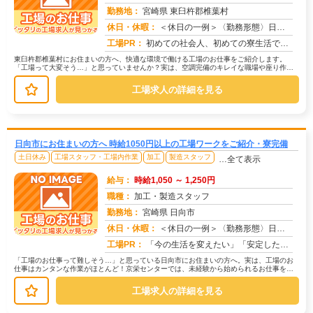
勤務地：
宮崎県 東臼杵郡椎葉村
休日・休暇：
＜休日の一例＞〈勤務形態〉日勤〈休日〉土日★ＧＷ・夏季・冬季・年末年始休暇あり★有給休暇あり※配属先により休日・勤...
求人番号：174780
工場PR：
初めての社会人、初めての寮生活でも安心！☆家具付き寮で初期費用0円！テレビ、エアコン、冷蔵庫など生活に必要な家電が...
東臼杵郡椎葉村にお住まいの方へ、快適な環境で働ける工場のお仕事をご紹介します。
「工場って大変そう…」と思っていませんか？実は、空調完備のキレイな職場や座り作業
中心のお仕事もたくさんあります。【た...
工場求人の詳細を見る
日向市にお住まいの方へ 時給1050円以上の工場ワークをご紹介・寮完備
土日休み
工場スタッフ・工場内作業
加工
製造スタッフ
…全て表示
給与：
時給1,050 ～ 1,250円
職種：
加工・製造スタッフ
勤務地：
宮崎県 日向市
休日・休暇：
＜休日の一例＞〈勤務形態〉日勤〈休日〉土日★ＧＷ・夏季・冬季・年末年始休暇あり★有給休暇あり※配属先により休日・勤...
求人番号：172913
工場PR：
「今の生活を変えたい」「安定した収入がほしい」そんなあなたの想いに応えます。株式会社京栄センターは、工場・製造業に...
「工場のお仕事って難しそう…」と思っている日向市にお住まいの方へ。実は、工場のお
仕事はカンタンな作業がほとんど！京栄センターでは、未経験から始められるお仕事を多
数ご紹介しています。たとえばこんな...
工場求人の詳細を見る