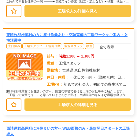
ご紹介できるお仕事の一例 ━━━■ 製造ライン作業（組立・加工など）■ 検査・検品（目
視チェックなど）■ 軽作業...
工場求人の詳細を見る
東臼杵郡椎葉村の方に座り作業あり・空調完備の工場ワークをご案内・女
性活躍中
土日休み
工場スタッフ・工場内作業
製造スタッフ
検査
…全て表示
給与：
時給1,100 ～ 1,300円
職種：
工場スタッフ
勤務地：
宮崎県 東臼杵郡椎葉村
休日・休暇：
＜休日の一例＞〈勤務形態〉日勤〈休日〉土日★ＧＷ・夏季・冬季・年末年始休暇あり★有給休暇あり※配属先により休日・勤...
求人番号：172929
工場PR：
初めての社会人、初めての寮生活でも安心！☆家具付き寮で初期費用0円！テレビ、エアコン、冷蔵庫など生活に必要な家電が...
東臼杵郡椎葉村にお住まいの方へ、快適な環境で働ける工場のお仕事をご紹介します。
「工場って大変そう…」と思っていませんか？実は、空調完備のキレイな職場や座り作業
中心のお仕事もたくさんあります。【た...
工場求人の詳細を見る
西諸県郡高原町にお住まいの方へ WEB面接のみ・最短翌日スタートの工場
求人