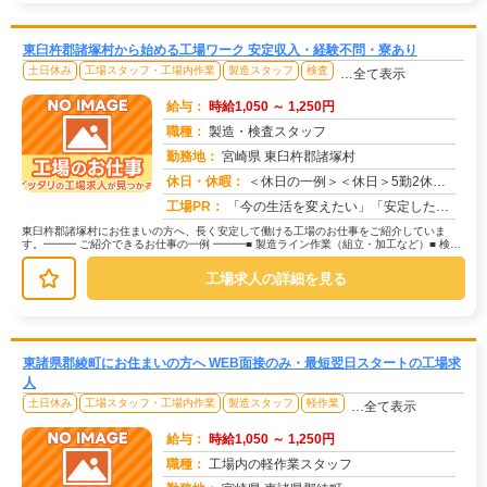
東臼杵郡諸塚村から始める工場ワーク 安定収入・経験不問・寮あり
土日休み
工場スタッフ・工場内作業
製造スタッフ
検査
…全て表示
給与：
時給1,050 ～ 1,250円
職種：
製造・検査スタッフ
勤務地：
宮崎県 東臼杵郡諸塚村
休日・休暇：
＜休日の一例＞＜休日＞5勤2休（工場カレンダーによる）★ＧＷ・夏季・年末年始休暇あり★有給休暇あり※配属先により休...
求人番号：174779
工場PR：
「今の生活を変えたい」「安定した収入がほしい」そんなあなたの想いに応えます。株式会社京栄センターは、工場・製造業に...
東臼杵郡諸塚村にお住まいの方へ、長く安定して働ける工場のお仕事をご紹介していま
す。━━━ ご紹介できるお仕事の一例 ━━━■ 製造ライン作業（組立・加工など）■ 検
査・検品（目視チェックなど）■...
工場求人の詳細を見る
東諸県郡綾町にお住まいの方へ WEB面接のみ・最短翌日スタートの工場求
人
土日休み
工場スタッフ・工場内作業
製造スタッフ
軽作業
…全て表示
給与：
時給1,050 ～ 1,250円
職種：
工場内の軽作業スタッフ