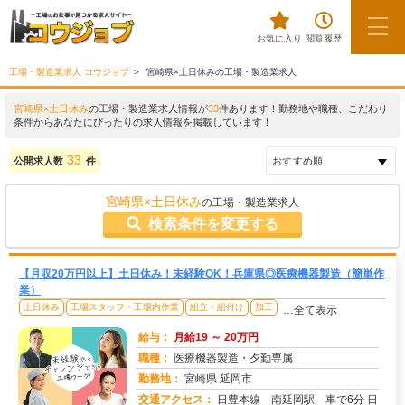
お気に入り
閲覧履歴
工場・製造業求人 コウジョブ
宮崎県×土日休みの工場・製造業求人
宮崎県×土日休み
の工場・製造業求人情報が
33
件あります！勤務地や職種、こだわり
条件からあなたにぴったりの求人情報を掲載しています！
33
公開求人数
件
宮崎県×土日休み
の工場・製造業求人
検索条件を変更する
【月収20万円以上】土日休み！未経験OK！兵庫県◎医療機器製造（簡単作
業）
土日休み
工場スタッフ・工場内作業
組立・組付け
加工
…全て表示
給与：
月給19 ～ 20万円
職種：
医療機器製造・夕勤専属
勤務地：
宮崎県 延岡市
交通アクセス：
日豊本線 南延岡駅 車で6分 日