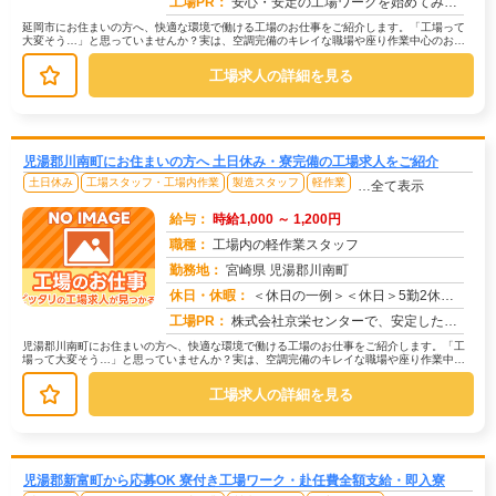
工場PR：
安心・安定の工場ワークを始めてみませんか？株式会社京栄センターが選ばれる理由はこちら！【理由①】手厚いサポート体制...
延岡市にお住まいの方へ、快適な環境で働ける工場のお仕事をご紹介します。「工場って
大変そう…」と思っていませんか？実は、空調完備のキレイな職場や座り作業中心のお仕
事もたくさんあります。【たとえばこ...
工場求人の詳細を見る
児湯郡川南町にお住まいの方へ 土日休み・寮完備の工場求人をご紹介
土日休み
工場スタッフ・工場内作業
製造スタッフ
軽作業
…全て表示
給与：
時給1,000 ～ 1,200円
職種：
工場内の軽作業スタッフ
勤務地：
宮崎県 児湯郡川南町
休日・休暇：
＜休日の一例＞＜休日＞5勤2休（工場カレンダーによる）★ＧＷ・夏季・年末年始休暇あり★有給休暇あり※配属先により休...
求人番号：172925
工場PR：
株式会社京栄センターで、安定した暮らしを手に入れませんか？☆家具付き寮がすぐに利用可能！→ 敷金・礼金・鍵交換代も...
児湯郡川南町にお住まいの方へ、快適な環境で働ける工場のお仕事をご紹介します。「工
場って大変そう…」と思っていませんか？実は、空調完備のキレイな職場や座り作業中心
のお仕事もたくさんあります。【たと...
工場求人の詳細を見る
児湯郡新富町から応募OK 寮付き工場ワーク・赴任費全額支給・即入寮