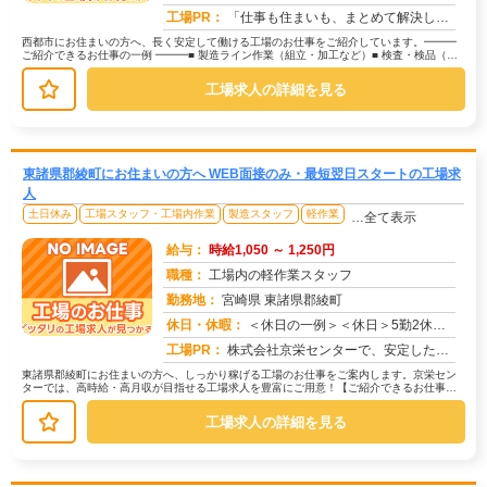
求人番号：174766
工場PR：
「仕事も住まいも、まとめて解決したい！」そんなあなたを応援します。株式会社京栄センターでは、全国の工場求人をご紹介...
西都市にお住まいの方へ、長く安定して働ける工場のお仕事をご紹介しています。━━━
ご紹介できるお仕事の一例 ━━━■ 製造ライン作業（組立・加工など）■ 検査・検品（目
視チェックなど）■ 軽作業...
工場求人の詳細を見る
東諸県郡綾町にお住まいの方へ WEB面接のみ・最短翌日スタートの工場求
人
土日休み
工場スタッフ・工場内作業
製造スタッフ
軽作業
…全て表示
給与：
時給1,050 ～ 1,250円
職種：
工場内の軽作業スタッフ
勤務地：
宮崎県 東諸県郡綾町
休日・休暇：
＜休日の一例＞＜休日＞5勤2休（工場カレンダーによる）★ＧＷ・夏季・年末年始休暇あり★有給休暇あり※配属先により休...
求人番号：172920
工場PR：
株式会社京栄センターで、安定した暮らしを手に入れませんか？☆家具付き寮がすぐに利用可能！→ 敷金・礼金・鍵交換代も...
東諸県郡綾町にお住まいの方へ、しっかり稼げる工場のお仕事をご案内します。京栄セン
ターでは、高時給・高月収が目指せる工場求人を豊富にご用意！【ご紹介できるお仕事の
一例】◇ 製造ラインでの組立・加工...
工場求人の詳細を見る