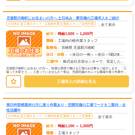
児湯郡川南町にお住まいの方へ 土日休み・寮完備の工場求人をご紹介
土日休み
工場スタッフ・工場内作業
製造スタッフ
軽作業
…全て表示
給与：
時給1,000 ～ 1,200円
職種：
工場内の軽作業スタッフ
勤務地：
宮崎県 児湯郡川南町
休日・休暇：
＜休日の一例＞＜休日＞5勤2休（工場カレンダーによる）★ＧＷ・夏季・年末年始休暇あり★有給休暇あり※配属先により休...
求人番号：174776
工場PR：
株式会社京栄センターで、安定した暮らしを手に入れませんか？☆家具付き寮がすぐに利用可能！→ 敷金・礼金・鍵交換代も...
児湯郡川南町にお住まいの方へ、快適な環境で働ける工場のお仕事をご紹介します。「工
場って大変そう…」と思っていませんか？実は、空調完備のキレイな職場や座り作業中心
のお仕事もたくさんあります。【たと...
工場求人の詳細を見る
東臼杵郡椎葉村の方に座り作業あり・空調完備の工場ワークをご案内・女
性活躍中
土日休み
工場スタッフ・工場内作業
製造スタッフ
検査
…全て表示
給与：
時給1,100 ～ 1,300円
職種：
工場スタッフ