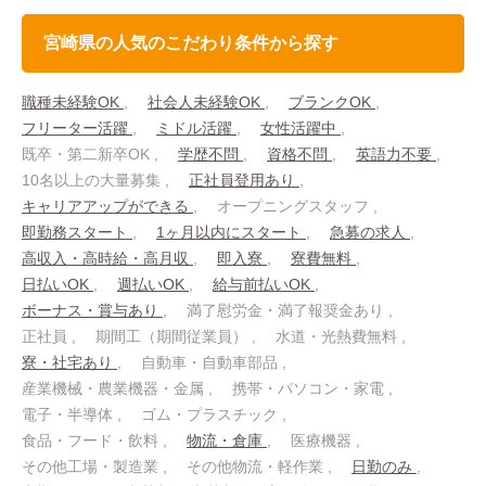
宮崎県の人気のこだわり条件から探す
職種未経験OK
社会人未経験OK
ブランクOK
フリーター活躍
ミドル活躍
女性活躍中
既卒・第二新卒OK
学歴不問
資格不問
英語力不要
10名以上の大量募集
正社員登用あり
キャリアアップができる
オープニングスタッフ
即勤務スタート
1ヶ月以内にスタート
急募の求人
高収入・高時給・高月収
即入寮
寮費無料
日払いOK
週払いOK
給与前払いOK
ボーナス・賞与あり
満了慰労金・満了報奨金あり
正社員
期間工（期間従業員）
水道・光熱費無料
寮・社宅あり
自動車・自動車部品
産業機械・農業機器・金属
携帯・パソコン・家電
電子・半導体
ゴム・プラスチック
食品・フード・飲料
物流・倉庫
医療機器
その他工場・製造業
その他物流・軽作業
日勤のみ