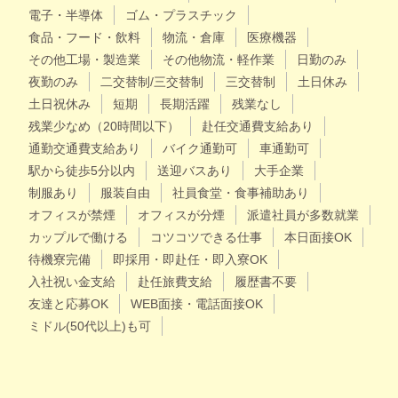
電子・半導体
ゴム・プラスチック
食品・フード・飲料
物流・倉庫
医療機器
その他工場・製造業
その他物流・軽作業
日勤のみ
夜勤のみ
二交替制/三交替制
三交替制
土日休み
土日祝休み
短期
長期活躍
残業なし
残業少なめ（20時間以下）
赴任交通費支給あり
通勤交通費支給あり
バイク通勤可
車通勤可
駅から徒歩5分以内
送迎バスあり
大手企業
制服あり
服装自由
社員食堂・食事補助あり
オフィスが禁煙
オフィスが分煙
派遣社員が多数就業
カップルで働ける
コツコツできる仕事
本日面接OK
待機寮完備
即採用・即赴任・即入寮OK
入社祝い金支給
赴任旅費支給
履歴書不要
友達と応募OK
WEB面接・電話面接OK
ミドル(50代以上)も可