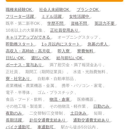
職種未経験OK
社会人未経験OK
ブランクOK
フリーター活躍
ミドル活躍
女性活躍中
既卒・第二新卒OK
学歴不問
資格不問
英語力不要
10名以上の大量募集
正社員登用あり
キャリアアップができる
オープニングスタッフ
即勤務スタート
1ヶ月以内にスタート
急募の求人
高収入・高時給・高月収
即入寮
寮費無料
日払いOK
週払いOK
給与前払いOK
ボーナス・賞与あり
満了慰労金・満了報奨金あり
正社員
期間工（期間従業員）
水道・光熱費無料
寮・社宅あり
自動車・自動車部品
産業機械・農業機器・金属
携帯・パソコン・家電
電子・半導体
ゴム・プラスチック
食品・フード・飲料
物流・倉庫
医療機器
その他工場・製造業
その他物流・軽作業
日勤のみ
夜勤のみ
二交替制/三交替制
土日休み
短期
長期活躍
赴任交通費支給あり
通勤交通費支給あり
バイク通勤可
車通勤可
駅から徒歩5分以内