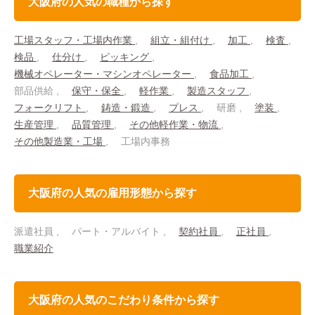
大阪府の人気の職種から探す
工場スタッフ・工場内作業
組立・組付け
加工
検査
検品
仕分け
ピッキング
機械オペレーター・マシンオペレーター
食品加工
部品供給
保守・保全
軽作業
製造スタッフ
フォークリフト
鋳造・鍛造
プレス
研磨
塗装
生産管理
品質管理
その他軽作業・物流
その他製造業・工場
工場内事務
大阪府の人気の雇用形態から探す
派遣社員
パート・アルバイト
契約社員
正社員
職業紹介
大阪府の人気のこだわり条件から探す