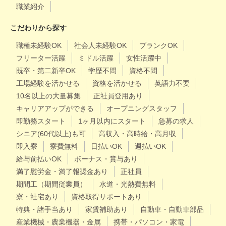
職業紹介
こだわりから探す
職種未経験OK
社会人未経験OK
ブランクOK
フリーター活躍
ミドル活躍
女性活躍中
既卒・第二新卒OK
学歴不問
資格不問
工場経験を活かせる
資格を活かせる
英語力不要
10名以上の大量募集
正社員登用あり
キャリアアップができる
オープニングスタッフ
即勤務スタート
1ヶ月以内にスタート
急募の求人
シニア(60代以上)も可
高収入・高時給・高月収
即入寮
寮費無料
日払いOK
週払いOK
給与前払いOK
ボーナス・賞与あり
満了慰労金・満了報奨金あり
正社員
期間工（期間従業員）
水道・光熱費無料
寮・社宅あり
資格取得サポートあり
特典・諸手当あり
家賃補助あり
自動車・自動車部品
産業機械・農業機器・金属
携帯・パソコン・家電