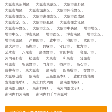
大阪市東淀川区
大阪市東成区
大阪市生野区
大阪市旭区
大阪市城東区
大阪市阿倍野区
大阪市住吉区
大阪市東住吉区
大阪市西成区
大阪市淀川区
大阪市鶴見区
大阪市住之江区
大阪市平野区
大阪市北区
大阪市中央区
堺市堺区
堺市中区
堺市東区
堺市西区
堺市南区
堺市北区
堺市美原区
岸和田市
豊中市
池田市
吹田市
泉大津市
高槻市
貝塚市
守口市
枚方市
茨木市
八尾市
泉佐野市
富田林市
寝屋川市
河内長野市
松原市
大東市
和泉市
箕面市
柏原市
羽曳野市
門真市
摂津市
高石市
藤井寺市
東大阪市
泉南市
四條畷市
交野市
大阪狭山市
阪南市
三島郡島本町
豊能郡豊能町
豊能郡能勢町
泉北郡忠岡町
泉南郡熊取町
泉南郡田尻町
泉南郡岬町
南河内郡太子町
南河内郡河南町
南河内郡千早赤阪村