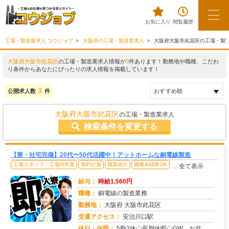
お気に入り
閲覧履歴
工場・製造業求人 コウジョブ
大阪府の工場・製造業求人
大阪府大阪市此花区の工場・製
大阪府大阪市此花区
の工場・製造業求人情報が
3
件あります！勤務地や職種、こだわ
り条件からあなたにぴったりの求人情報を掲載しています！
3
公開求人数
件
大阪府大阪市此花区
の工場・製造業求人
検索条件を変更する
【寮・社宅完備】20代〜50代活躍中！アットホームな銅電線製造
工場スタッフ・工場内作業
契約社員
職業紹介
職種未経験OK
…全て表示
給与：
時給1,560円
職種：
銅電線の製造業務
勤務地：
大阪府 大阪市此花区
交通アクセス：
安治川口駅
求人番号：49519
休日・休暇：
5勤2休◇長期休暇◇GW、お盆、年末年始は当番制で出勤