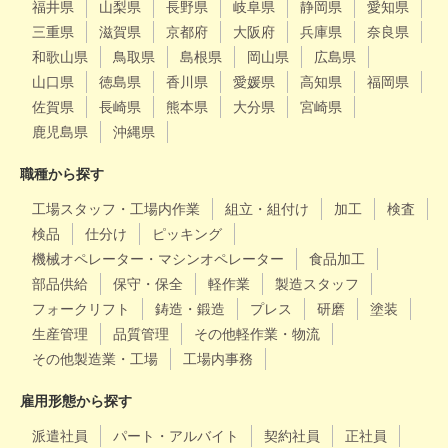
福井県
山梨県
長野県
岐阜県
静岡県
愛知県
三重県
滋賀県
京都府
大阪府
兵庫県
奈良県
和歌山県
鳥取県
島根県
岡山県
広島県
山口県
徳島県
香川県
愛媛県
高知県
福岡県
佐賀県
長崎県
熊本県
大分県
宮崎県
鹿児島県
沖縄県
職種から探す
工場スタッフ・工場内作業
組立・組付け
加工
検査
検品
仕分け
ピッキング
機械オペレーター・マシンオペレーター
食品加工
部品供給
保守・保全
軽作業
製造スタッフ
フォークリフト
鋳造・鍛造
プレス
研磨
塗装
生産管理
品質管理
その他軽作業・物流
その他製造業・工場
工場内事務
雇用形態から探す
派遣社員
パート・アルバイト
契約社員
正社員