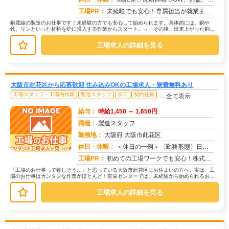
工場PR：
未経験でも安心！専属担当が就業までしっかりサポートします！→ 経験・学歴・スキルは一切不問です。→ 20代、30代...
銅電線の製造のお仕事です！未経験の方でも安心して始められます。具体的には、銅や
鉄、リンといった材料を炉に投入する作業からスタート。→ その後、出来上がった銅線
の品質検査を行い、パソコンに入力しま...
工場求人の詳細を見る
大阪市此花区から応募歓迎 住み込みOKの工場求人・寮費無料あり
工場スタッフ・工場内作業
製造スタッフ
加工
契約社員
…全て表示
給与：
時給1,450 ～ 1,650円
職種：
製造スタッフ
勤務地：
大阪府 大阪市此花区
休日・休暇：
＜休日の一例＞〈勤務形態〉日勤〈休日〉土日★ＧＷ・夏季・冬季・年末年始休暇あり★有給休暇あり※配属先により休日・勤...
求人番号：172328
工場PR：
初めての工場ワークでも安心！株式会社京栄センターなら、全国各地の豊富なお仕事の中から、あなたにぴったりの環境が見つ...
「工場のお仕事って難しそう…」と思っている大阪市此花区にお住まいの方へ。実は、工
場のお仕事はカンタンな作業がほとんど！京栄センターでは、未経験から始められるお仕
事を多数ご紹介しています。たとえば...
工場求人の詳細を見る