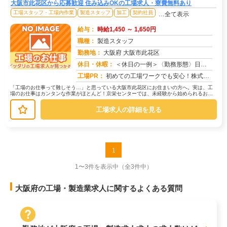
大阪市此花区から応募歓迎 住み込みOKの工場求人・寮費無料あり
工場スタッフ・工場内作業
製造スタッフ
加工
契約社員
…全て表示
給与：
時給1,450 ～ 1,650円
職種：
製造スタッフ
勤務地：
大阪府 大阪市此花区
休日・休暇：
＜休日の一例＞〈勤務形態〉日勤〈休日〉土日★ＧＷ・夏季・冬季・年末年始休暇あり★有給休暇あり※配属先により休日・勤...
求人番号：174179
工場PR：
初めての工場ワークでも安心！株式会社京栄センターなら、全国各地の豊富なお仕事の中から、あなたにぴったりの環境が見つ...
「工場のお仕事って難しそう…」と思っている大阪市此花区にお住まいの方へ。実は、工
場のお仕事はカンタンな作業がほとんど！京栄センターでは、未経験から始められるお仕
事を多数ご紹介しています。たとえば...
工場求人の詳細を見る
1
1〜3件を表示中
（全3件中）
大阪府の工場・製造業求人に関するよくある質問