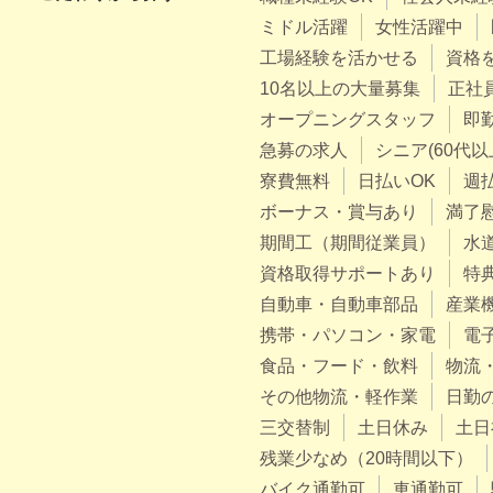
ミドル活躍
女性活躍中
工場経験を活かせる
資格
10名以上の大量募集
正社
オープニングスタッフ
即
急募の求人
シニア(60代以
寮費無料
日払いOK
週
ボーナス・賞与あり
満了
期間工（期間従業員）
水
資格取得サポートあり
特
自動車・自動車部品
産業
携帯・パソコン・家電
電
食品・フード・飲料
物流
その他物流・軽作業
日勤
三交替制
土日休み
土日
残業少なめ（20時間以下）
バイク通勤可
車通勤可