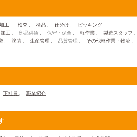
加工
検査
検品
仕分け
ピッキング
品加工
部品供給
保守・保全
軽作業
製造スタッフ
磨
塗装
生産管理
品質管理
その他軽作業・物流
正社員
職業紹介
す