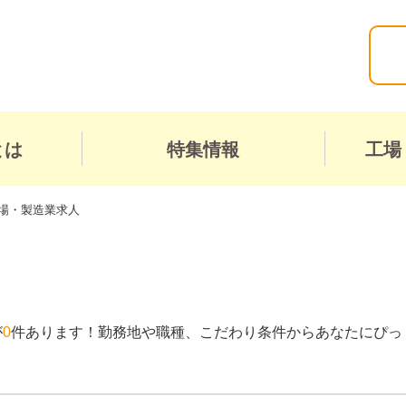
とは
特集情報
工場
場・製造業求人
が
0
件あります！勤務地や職種、こだわり条件からあなたにぴっ