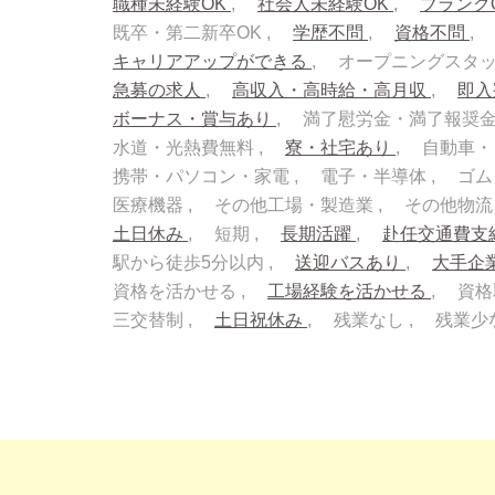
職種未経験OK
社会人未経験OK
ブランク
既卒・第二新卒OK
学歴不問
資格不問
キャリアアップができる
オープニングスタ
急募の求人
高収入・高時給・高月収
即
ボーナス・賞与あり
満了慰労金・満了報奨
水道・光熱費無料
寮・社宅あり
自動車・
携帯・パソコン・家電
電子・半導体
ゴム
医療機器
その他工場・製造業
その他物
土日休み
短期
長期活躍
赴任交通費支
駅から徒歩5分以内
送迎バスあり
大手企
資格を活かせる
工場経験を活かせる
資格
三交替制
土日祝休み
残業なし
残業少