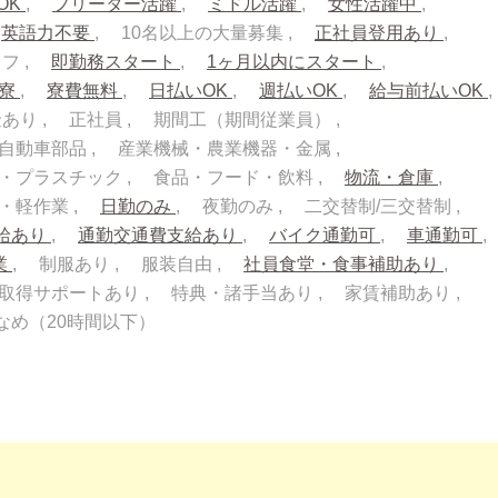
OK
フリーター活躍
ミドル活躍
女性活躍中
英語力不要
10名以上の大量募集
正社員登用あり
ッフ
即勤務スタート
1ヶ月以内にスタート
入寮
寮費無料
日払いOK
週払いOK
給与前払いOK
金あり
正社員
期間工（期間従業員）
自動車部品
産業機械・農業機器・金属
・プラスチック
食品・フード・飲料
物流・倉庫
流・軽作業
日勤のみ
夜勤のみ
二交替制/三交替制
給あり
通勤交通費支給あり
バイク通勤可
車通勤可
業
制服あり
服装自由
社員食堂・食事補助あり
取得サポートあり
特典・諸手当あり
家賃補助あり
なめ（20時間以下）