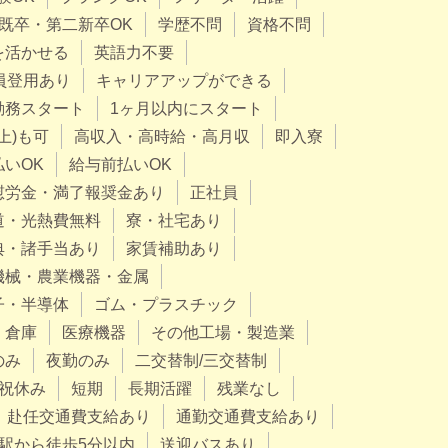
既卒・第二新卒OK
学歴不問
資格不問
を活かせる
英語力不要
員登用あり
キャリアアップができる
勤務スタート
1ヶ月以内にスタート
上)も可
高収入・高時給・高月収
即入寮
払いOK
給与前払いOK
慰労金・満了報奨金あり
正社員
道・光熱費無料
寮・社宅あり
典・諸手当あり
家賃補助あり
機械・農業機器・金属
子・半導体
ゴム・プラスチック
・倉庫
医療機器
その他工場・製造業
のみ
夜勤のみ
二交替制/三交替制
祝休み
短期
長期活躍
残業なし
赴任交通費支給あり
通勤交通費支給あり
駅から徒歩5分以内
送迎バスあり