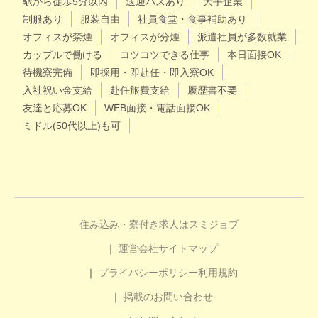
駅から徒歩5分以内
送迎バスあり
大手企業
制服あり
服装自由
社員食堂・食事補助あり
オフィスが禁煙
オフィスが分煙
派遣社員が多数就業
カップルで働ける
コツコツできる仕事
本日面接OK
待機寮完備
即採用・即赴任・即入寮OK
入社祝い金支給
赴任旅費支給
履歴書不要
友達と応募OK
WEB面接・電話面接OK
ミドル(50代以上)も可
住み込み・寮付き求人はスミジョブ
運営会社
サイトマップ
プライバシーポリシー
利用規約
掲載のお問い合わせ