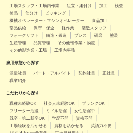
工場スタッフ・工場内作業
組立・組付け
加工
検査
検品
仕分け
ピッキング
機械オペレーター・マシンオペレーター
食品加工
部品供給
保守・保全
軽作業
製造スタッフ
フォークリフト
鋳造・鍛造
プレス
研磨
塗装
生産管理
品質管理
その他軽作業・物流
その他製造業・工場
工場内事務
雇用形態から探す
派遣社員
パート・アルバイト
契約社員
正社員
職業紹介
こだわりから探す
職種未経験OK
社会人未経験OK
ブランクOK
フリーター活躍
ミドル活躍
女性活躍中
既卒・第二新卒OK
学歴不問
資格不問
工場経験を活かせる
資格を活かせる
英語力不要