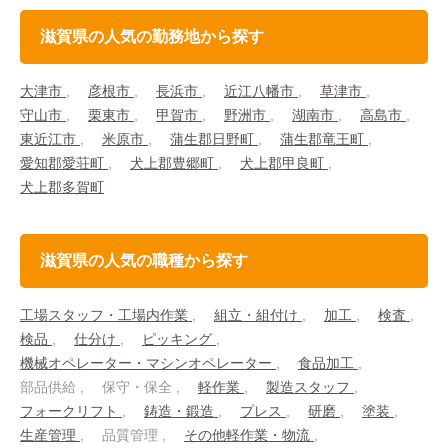
滋賀県の人気の勤務地から探す
大津市
彦根市
長浜市
近江八幡市
草津市
守山市
栗東市
甲賀市
野洲市
湖南市
高島市
東近江市
米原市
蒲生郡日野町
蒲生郡竜王町
愛知郡愛荘町
犬上郡豊郷町
犬上郡甲良町
犬上郡多賀町
滋賀県の人気の職種から探す
工場スタッフ・工場内作業
組立・組付け
加工
検査
検品
仕分け
ピッキング
機械オペレーター・マシンオペレーター
食品加工
部品供給
保守・保全
軽作業
製造スタッフ
フォークリフト
鋳造・鍛造
プレス
研磨
塗装
生産管理
品質管理
その他軽作業・物流