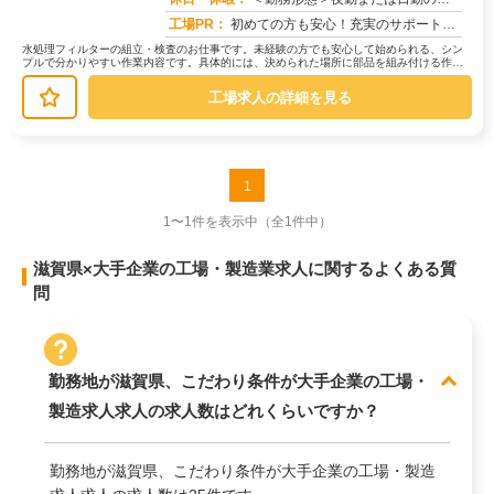
工場PR：
初めての方も安心！充実のサポート体制で新しい一歩を踏み出せます。→未経験者多数活躍中！経験やスキルは一切問いません...
水処理フィルターの組立・検査のお仕事です。未経験の方でも安心して始められる、シン
プルで分かりやすい作業内容です。具体的には、決められた場所に部品を組み付ける作業
や、完成した製品に傷がないかを確認...
工場求人の詳細を見る
1
1〜1件を表示中
（全1件中）
滋賀県×大手企業の工場・製造業求人に関するよくある質
問
勤務地が滋賀県、こだわり条件が大手企業の工場・
製造求人求人の求人数はどれくらいですか？
勤務地が滋賀県、こだわり条件が大手企業の工場・製造