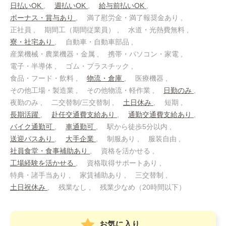
日払いOK
週払いOK
給与前払いOK
ボーナス・賞与あり
満了慰労金・満了報奨金あり
正社員
期間工（期間従業員）
水道・光熱費無料
寮・社宅あり
自動車・自動車部品
産業機械・農業機器・金属
携帯・パソコン・家電
電子・半導体
ゴム・プラスチック
食品・フード・飲料
物流・倉庫
医療機器
その他工場・製造業
その他物流・軽作業
日勤のみ
夜勤のみ
二交替制/三交替制
土日休み
短期
長期活躍
赴任交通費支給あり
通勤交通費支給あり
バイク通勤可
車通勤可
駅から徒歩5分以内
送迎バスあり
大手企業
制服あり
服装自由
社員食堂・食事補助あり
資格を活かせる
工場経験を活かせる
資格取得サポートあり
特典・諸手当あり
家賃補助あり
三交替制
土日祝休み
残業なし
残業少なめ（20時間以下）
お気に入り