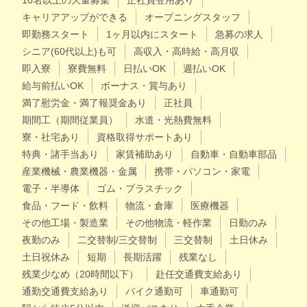
10名以上の大量募集
正社員登用あり
キャリアアップができる
オープニングスタッフ
即勤務スタート
1ヶ月以内にスタート
急募の求人
シニア(60代以上)も可
高収入・高時給・高月収
即入寮
寮費無料
日払いOK
週払いOK
給与前払いOK
ボーナス・賞与あり
満了慰労金・満了報奨金あり
正社員
期間工（期間従業員）
水道・光熱費無料
寮・社宅あり
資格取得サポートあり
特典・諸手当あり
家賃補助あり
自動車・自動車部品
産業機械・農業機器・金属
携帯・パソコン・家電
電子・半導体
ゴム・プラスチック
食品・フード・飲料
物流・倉庫
医療機器
その他工場・製造業
その他物流・軽作業
日勤のみ
夜勤のみ
二交替制/三交替制
三交替制
土日休み
土日祝休み
短期
長期活躍
残業なし
残業少なめ（20時間以下）
赴任交通費支給あり
通勤交通費支給あり
バイク通勤可
車通勤可