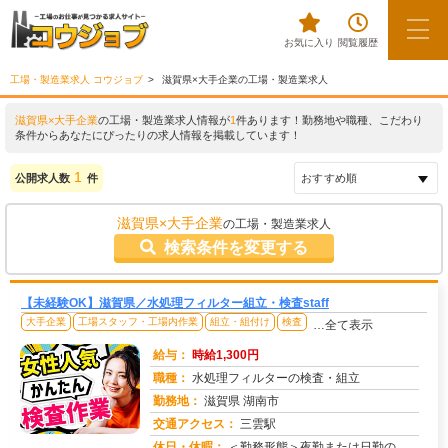
お気に入り
閲覧履歴
工場・製造業求人 コウジョブ
滋賀県×大手企業の工場・製造業求人
滋賀県×大手企業
の工場・製造業求人情報が
1
件あります！勤務地や職種、こだわり
条件からあなたにぴったりの求人情報を掲載しています！
1
公開求人数
件
滋賀県×大手企業
の工場・製造業求人
検索条件を変更する
【未経験OK】滋賀県／水処理フィルター組立・検査staff
大手企業
工場スタッフ・工場内作業
組立・組付け
検査
…全て表示
給与：
時給1,300円
職種：
水処理フィルターの検査・組立
勤務地：
滋賀県 湖南市
交通アクセス：
三雲駅
求人番号：49910
休日・休暇：
＜勤務形態＞夜勤または日勤の専属制＜シフト＞4勤2休