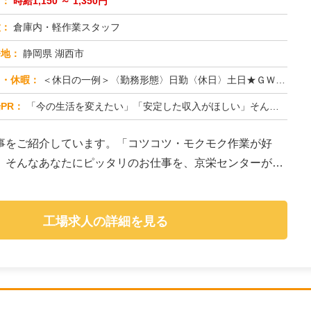
与：
時給1,150 ～ 1,350円
種：
倉庫内・軽作業スタッフ
務地：
静岡県 湖西市
日・休暇：
＜休日の一例＞〈勤務形態〉日勤〈休日〉土日★ＧＷ・夏季・冬季・年末年始休暇あり★有給休暇あり※配属先により休日・勤...
PR：
「今の生活を変えたい」「安定した収入がほしい」そんなあなたの想いに応えます。株式会社京栄センターは、工場・製造業に...
事をご紹介しています。「コツコツ・モクモク作業が好
」そんなあなたにピッタリのお仕事を、京栄センターがご
工場求人の詳細を見る