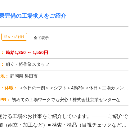
・寮完備の工場求人をご紹介
組立・組付け
…全て表示
与：
時給1,350 ～ 1,550円
種：
組立・軽作業スタッフ
務地：
静岡県 磐田市
日・休暇：
＜休日の一例＞＜シフト＞4勤2休＜休日＞工場カレンダーによる★長期休暇あり★有給休暇あり※配属先により休日・勤務形...
PR：
初めての工場ワークでも安心！株式会社京栄センターなら、全国各地の豊富なお仕事の中から、あなたにぴったりの環境が見つ...
働ける工場のお仕事をご紹介しています。━━━ ご紹介で
作業（組立・加工など）■ 検査・検品（目視チェックなど）