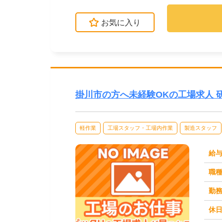
お気に入り
掛川市の方へ未経験OKの工場求人 
軽作業
工場スタッフ・工場内作業
製造スタッフ
給
職
勤
休