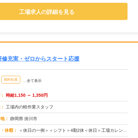
工場求人の詳細を見る
研修充実・ゼロからスタート応援
契約社員
…全て表示
与：
時給1,150 ～ 1,350円
種：
工場内の軽作業スタッフ
務地：
静岡県 掛川市
日・休暇：
＜休日の一例＞＜シフト＞4勤2休＜休日＞工場カレンダーによる★長期休暇あり★有給休暇あり※配属先により休日・勤務形...