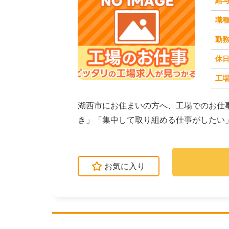
給
職
勤
休
工場
求人番号：172155
湖西市にお住まいの方へ、工場でのお仕
き」「集中して取り組める仕事がしたい
紹介します。☆たとえ...
お気に入り