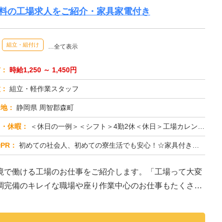
無料の工場求人をご紹介・家具家電付き
組立・組付け
…全て表示
与：
時給1,250 ～ 1,450円
種：
組立・軽作業スタッフ
務地：
静岡県 周智郡森町
日・休暇：
＜休日の一例＞＜シフト＞4勤2休＜休日＞工場カレンダーによる★長期休暇あり★有給休暇あり※配属先により休日・勤務形...
PR：
初めての社会人、初めての寮生活でも安心！☆家具付き寮で初期費用0円！テレビ、エアコン、冷蔵庫など生活に必要な家電が...
境で働ける工場のお仕事をご紹介します。「工場って大変
調完備のキレイな職場や座り作業中心のお仕事もたくさん