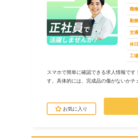
職
勤
交
休
求人番号：49199
工場
スマホで簡単に確認できる求人情報です
す。具体的には、完成品の傷がないかチ
するマシンオペレ...
お気に入り