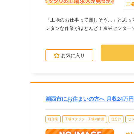
工場
求人番号：172149
「工場のお仕事って難しそう…」と思っ
ンタンな作業がほとんど！京栄センター
す。たとえばこんな...
お気に入り
湖西市にお住まいの方へ 月収24万
軽作業
工場スタッフ・工場内作業
仕分け
ピ