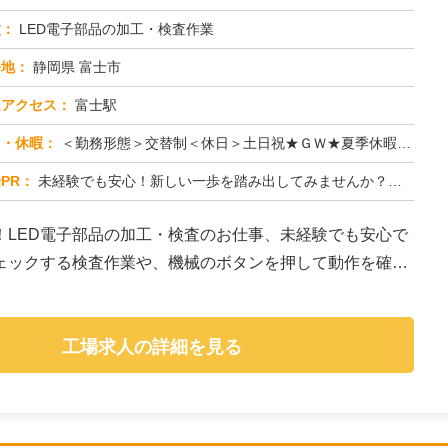
種：
LED電子部品の加工・検査作業
務地：
静岡県 富士市
通アクセス：
富士駅
日・休暇：
＜勤務形態＞交替制＜休日＞土日祝★ＧＷ★夏季休暇★冬季休暇★年末年始
PR：
未経験でも安心！新しい一歩を踏み出してみませんか？株式会社京栄センターでは、未経験者多数活躍中！不安な気持ちは、私...
！LED電子部品の加工・検査のお仕事、未経験でも安心で
ェックする検査作業や、機械のボタンを押して動作を確認
工場求人の詳細を見る