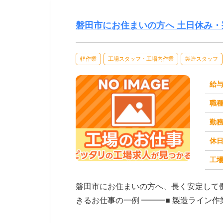
磐田市にお住まいの方へ 土日休み
軽作業
工場スタッフ・工場内作業
製造スタッフ
給
職
勤
休
工場
求人番号：172147
磐田市にお住まいの方へ、長く安定して
きるお仕事の一例 ━━━■ 製造ライン
■ 軽作業...