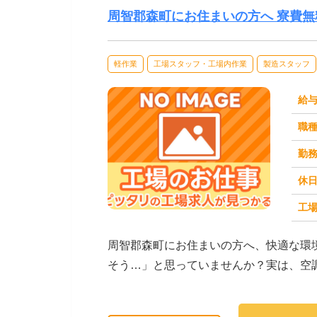
周智郡森町にお住まいの方へ 寮費
軽作業
工場スタッフ・工場内作業
製造スタッフ
給
職
勤
休
工場
求人番号：174023
周智郡森町にお住まいの方へ、快適な環
そう…」と思っていませんか？実は、空
あります。【たとえ...