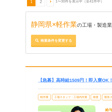
1〜30件を表示中
（全41件中）
1
2
静岡県×軽作業
の工場・製造業
検索条件を変更する
【急募】高時給1509円！即入寮OK
軽作業
工場スタッフ・工場内作業
検査
製造
給