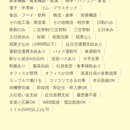
産業機械・農業機器・金属
携帯・パソコン・家電
電子・半導体
ゴム・プラスチック
食品・フード・飲料
物流・倉庫
医療機器
その他工場・製造業
その他物流・軽作業
日勤のみ
夜勤のみ
二交替制/三交替制
三交替制
土日休み
土日祝休み
短期
長期活躍
残業なし
残業少なめ（20時間以下）
赴任交通費支給あり
通勤交通費支給あり
バイク通勤可
車通勤可
駅から徒歩5分以内
送迎バスあり
大手企業
制服あり
服装自由
社員食堂・食事補助あり
オフィスが禁煙
オフィスが分煙
派遣社員が多数就業
カップルで働ける
コツコツできる仕事
本日面接OK
待機寮完備
即採用・即赴任・即入寮OK
入社祝い金支給
赴任旅費支給
履歴書不要
友達と応募OK
WEB面接・電話面接OK
ミドル(50代以上)も可