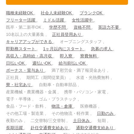
職種未経験OK
社会人未経験OK
ブランクOK
フリーター活躍
ミドル活躍
女性活躍中
既卒・第二新卒OK
学歴不問
資格不問
英語力不要
10名以上の大量募集
正社員登用あり
キャリアアップができる
オープニングスタッフ
即勤務スタート
1ヶ月以内にスタート
急募の求人
高収入・高時給・高月収
即入寮
寮費無料
日払いOK
週払いOK
給与前払いOK
ボーナス・賞与あり
満了慰労金・満了報奨金あり
正社員
期間工（期間従業員）
水道・光熱費無料
寮・社宅あり
自動車・自動車部品
産業機械・農業機器・金属
携帯・パソコン・家電
電子・半導体
ゴム・プラスチック
食品・フード・飲料
物流・倉庫
医療機器
その他工場・製造業
その他物流・軽作業
日勤のみ
夜勤のみ
二交替制/三交替制
土日休み
短期
長期活躍
赴任交通費支給あり
通勤交通費支給あり