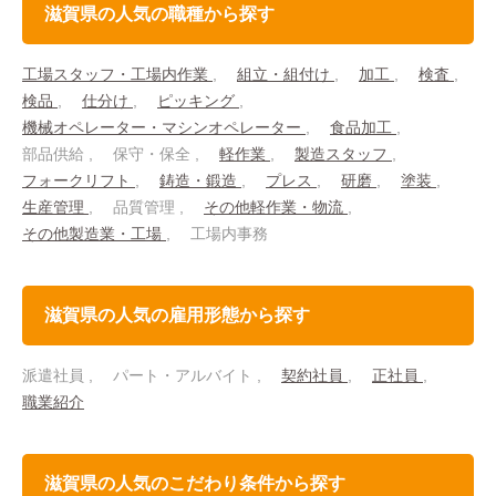
滋賀県の人気の職種から探す
工場スタッフ・工場内作業
組立・組付け
加工
検査
検品
仕分け
ピッキング
機械オペレーター・マシンオペレーター
食品加工
部品供給
保守・保全
軽作業
製造スタッフ
フォークリフト
鋳造・鍛造
プレス
研磨
塗装
生産管理
品質管理
その他軽作業・物流
その他製造業・工場
工場内事務
滋賀県の人気の雇用形態から探す
派遣社員
パート・アルバイト
契約社員
正社員
職業紹介
滋賀県の人気のこだわり条件から探す