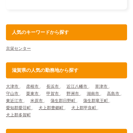
人気のキーワードから探す
京栄センター
滋賀県の人気の勤務地から探す
大津市
彦根市
長浜市
近江八幡市
草津市
守山市
栗東市
甲賀市
野洲市
湖南市
高島市
東近江市
米原市
蒲生郡日野町
蒲生郡竜王町
愛知郡愛荘町
犬上郡豊郷町
犬上郡甲良町
犬上郡多賀町