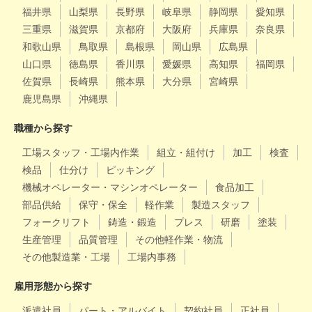
福井県
山梨県
長野県
岐阜県
静岡県
愛知県
三重県
滋賀県
京都府
大阪府
兵庫県
奈良県
和歌山県
鳥取県
島根県
岡山県
広島県
山口県
徳島県
香川県
愛媛県
高知県
福岡県
佐賀県
長崎県
熊本県
大分県
宮崎県
鹿児島県
沖縄県
職種から探す
工場スタッフ・工場内作業
組立・組付け
加工
検査
検品
仕分け
ピッキング
機械オペレーター・マシンオペレーター
食品加工
部品供給
保守・保全
軽作業
製造スタッフ
フォークリフト
鋳造・鍛造
プレス
研磨
塗装
生産管理
品質管理
その他軽作業・物流
その他製造業・工場
工場内事務
雇用形態から探す
派遣社員
パート・アルバイト
契約社員
正社員