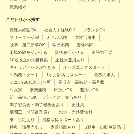
職業紹介
こだわりから探す
職種未経験OK
社会人未経験OK
ブランクOK
フリーター活躍
ミドル活躍
女性活躍中
既卒・第二新卒OK
学歴不問
資格不問
工場経験を活かせる
資格を活かせる
英語力不要
10名以上の大量募集
正社員登用あり
キャリアアップができる
オープニングスタッフ
即勤務スタート
1ヶ月以内にスタート
急募の求人
シニア(60代以上)も可
高収入・高時給・高月収
即入寮
寮費無料
日払いOK
週払いOK
給与前払いOK
ボーナス・賞与あり
満了慰労金・満了報奨金あり
正社員
期間工（期間従業員）
水道・光熱費無料
寮・社宅あり
資格取得サポートあり
特典・諸手当あり
家賃補助あり
自動車・自動車部品