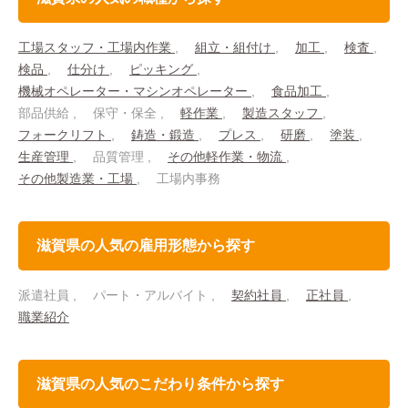
工場スタッフ・工場内作業
組立・組付け
加工
検査
検品
仕分け
ピッキング
機械オペレーター・マシンオペレーター
食品加工
部品供給
保守・保全
軽作業
製造スタッフ
フォークリフト
鋳造・鍛造
プレス
研磨
塗装
生産管理
品質管理
その他軽作業・物流
その他製造業・工場
工場内事務
滋賀県の人気の雇用形態から探す
派遣社員
パート・アルバイト
契約社員
正社員
職業紹介
滋賀県の人気のこだわり条件から探す