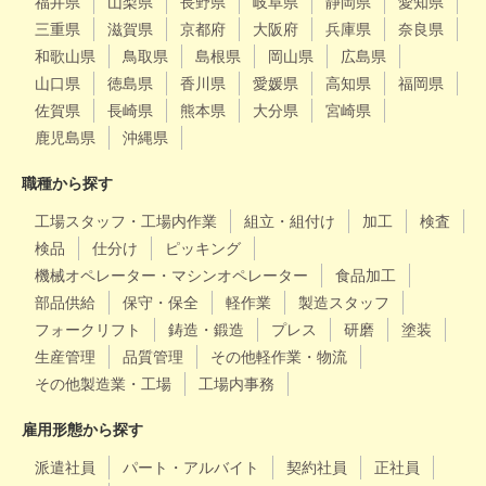
福井県
山梨県
長野県
岐阜県
静岡県
愛知県
三重県
滋賀県
京都府
大阪府
兵庫県
奈良県
和歌山県
鳥取県
島根県
岡山県
広島県
山口県
徳島県
香川県
愛媛県
高知県
福岡県
佐賀県
長崎県
熊本県
大分県
宮崎県
鹿児島県
沖縄県
職種から探す
工場スタッフ・工場内作業
組立・組付け
加工
検査
検品
仕分け
ピッキング
機械オペレーター・マシンオペレーター
食品加工
部品供給
保守・保全
軽作業
製造スタッフ
フォークリフト
鋳造・鍛造
プレス
研磨
塗装
生産管理
品質管理
その他軽作業・物流
その他製造業・工場
工場内事務
雇用形態から探す
派遣社員
パート・アルバイト
契約社員
正社員