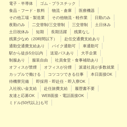
電子・半導体
ゴム・プラスチック
食品・フード・飲料
物流・倉庫
医療機器
その他工場・製造業
その他物流・軽作業
日勤のみ
夜勤のみ
二交替制/三交替制
三交替制
土日休み
土日祝休み
短期
長期活躍
残業なし
残業少なめ（20時間以下）
赴任交通費支給あり
通勤交通費支給あり
バイク通勤可
車通勤可
駅から徒歩5分以内
送迎バスあり
大手企業
制服あり
服装自由
社員食堂・食事補助あり
オフィスが禁煙
オフィスが分煙
派遣社員が多数就業
カップルで働ける
コツコツできる仕事
本日面接OK
待機寮完備
即採用・即赴任・即入寮OK
入社祝い金支給
赴任旅費支給
履歴書不要
友達と応募OK
WEB面接・電話面接OK
ミドル(50代以上)も可