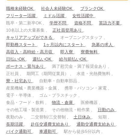
職種未経験OK
社会人未経験OK
ブランクOK
フリーター活躍
ミドル活躍
女性活躍中
既卒・第二新卒OK
学歴不問
資格不問
英語力不要
10名以上の大量募集
正社員登用あり
キャリアアップができる
オープニングスタッフ
即勤務スタート
1ヶ月以内にスタート
急募の求人
高収入・高時給・高月収
即入寮
寮費無料
日払いOK
週払いOK
給与前払いOK
ボーナス・賞与あり
満了慰労金・満了報奨金あり
正社員
期間工（期間従業員）
水道・光熱費無料
寮・社宅あり
自動車・自動車部品
産業機械・農業機器・金属
携帯・パソコン・家電
電子・半導体
ゴム・プラスチック
食品・フード・飲料
物流・倉庫
医療機器
その他工場・製造業
その他物流・軽作業
日勤のみ
夜勤のみ
二交替制/三交替制
土日休み
短期
長期活躍
赴任交通費支給あり
通勤交通費支給あり
バイク通勤可
車通勤可
駅から徒歩5分以内