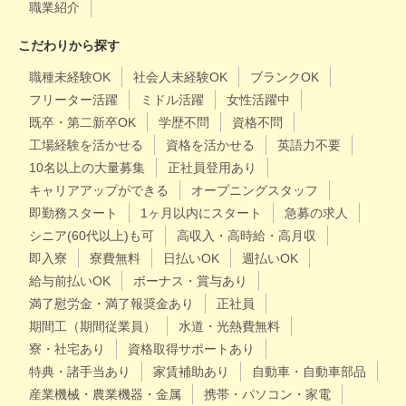
職業紹介
こだわりから探す
職種未経験OK
社会人未経験OK
ブランクOK
フリーター活躍
ミドル活躍
女性活躍中
既卒・第二新卒OK
学歴不問
資格不問
工場経験を活かせる
資格を活かせる
英語力不要
10名以上の大量募集
正社員登用あり
キャリアアップができる
オープニングスタッフ
即勤務スタート
1ヶ月以内にスタート
急募の求人
シニア(60代以上)も可
高収入・高時給・高月収
即入寮
寮費無料
日払いOK
週払いOK
給与前払いOK
ボーナス・賞与あり
満了慰労金・満了報奨金あり
正社員
期間工（期間従業員）
水道・光熱費無料
寮・社宅あり
資格取得サポートあり
特典・諸手当あり
家賃補助あり
自動車・自動車部品
産業機械・農業機器・金属
携帯・パソコン・家電