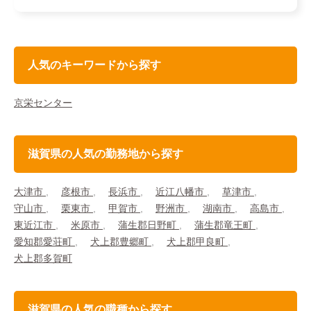
人気のキーワードから探す
京栄センター
滋賀県の人気の勤務地から探す
大津市
彦根市
長浜市
近江八幡市
草津市
守山市
栗東市
甲賀市
野洲市
湖南市
高島市
東近江市
米原市
蒲生郡日野町
蒲生郡竜王町
愛知郡愛荘町
犬上郡豊郷町
犬上郡甲良町
犬上郡多賀町
滋賀県の人気の職種から探す