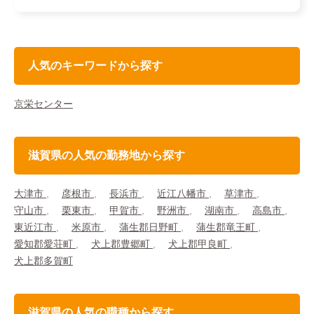
人気のキーワードから探す
京栄センター
滋賀県の人気の勤務地から探す
大津市
彦根市
長浜市
近江八幡市
草津市
守山市
栗東市
甲賀市
野洲市
湖南市
高島市
東近江市
米原市
蒲生郡日野町
蒲生郡竜王町
愛知郡愛荘町
犬上郡豊郷町
犬上郡甲良町
犬上郡多賀町
滋賀県の人気の職種から探す