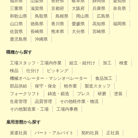
福井県
山梨県
長野県
岐阜県
静岡県
愛知県
三重県
滋賀県
京都府
大阪府
兵庫県
奈良県
和歌山県
鳥取県
島根県
岡山県
広島県
山口県
徳島県
香川県
愛媛県
高知県
福岡県
佐賀県
長崎県
熊本県
大分県
宮崎県
鹿児島県
沖縄県
職種から探す
工場スタッフ・工場内作業
組立・組付け
加工
検査
検品
仕分け
ピッキング
機械オペレーター・マシンオペレーター
食品加工
部品供給
保守・保全
軽作業
製造スタッフ
フォークリフト
鋳造・鍛造
プレス
研磨
塗装
生産管理
品質管理
その他軽作業・物流
その他製造業・工場
工場内事務
雇用形態から探す
派遣社員
パート・アルバイト
契約社員
正社員