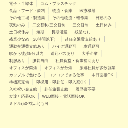
電子・半導体
ゴム・プラスチック
食品・フード・飲料
物流・倉庫
医療機器
その他工場・製造業
その他物流・軽作業
日勤のみ
夜勤のみ
二交替制/三交替制
三交替制
土日休み
土日祝休み
短期
長期活躍
残業なし
残業少なめ（20時間以下）
赴任交通費支給あり
通勤交通費支給あり
バイク通勤可
車通勤可
駅から徒歩5分以内
送迎バスあり
大手企業
制服あり
服装自由
社員食堂・食事補助あり
オフィスが禁煙
オフィスが分煙
派遣社員が多数就業
カップルで働ける
コツコツできる仕事
本日面接OK
待機寮完備
即採用・即赴任・即入寮OK
入社祝い金支給
赴任旅費支給
履歴書不要
友達と応募OK
WEB面接・電話面接OK
ミドル(50代以上)も可