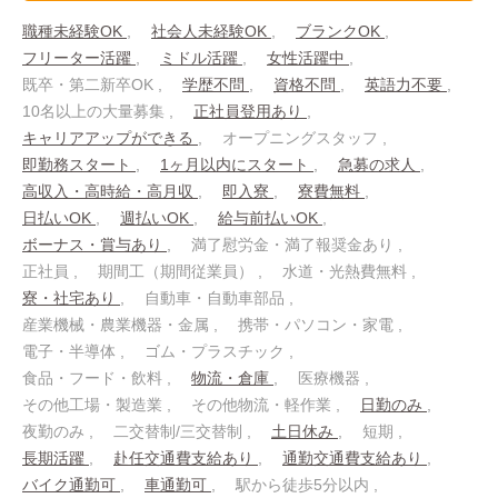
職種未経験OK
社会人未経験OK
ブランクOK
フリーター活躍
ミドル活躍
女性活躍中
既卒・第二新卒OK
学歴不問
資格不問
英語力不要
10名以上の大量募集
正社員登用あり
キャリアアップができる
オープニングスタッフ
即勤務スタート
1ヶ月以内にスタート
急募の求人
高収入・高時給・高月収
即入寮
寮費無料
日払いOK
週払いOK
給与前払いOK
ボーナス・賞与あり
満了慰労金・満了報奨金あり
正社員
期間工（期間従業員）
水道・光熱費無料
寮・社宅あり
自動車・自動車部品
産業機械・農業機器・金属
携帯・パソコン・家電
電子・半導体
ゴム・プラスチック
食品・フード・飲料
物流・倉庫
医療機器
その他工場・製造業
その他物流・軽作業
日勤のみ
夜勤のみ
二交替制/三交替制
土日休み
短期
長期活躍
赴任交通費支給あり
通勤交通費支給あり
バイク通勤可
車通勤可
駅から徒歩5分以内