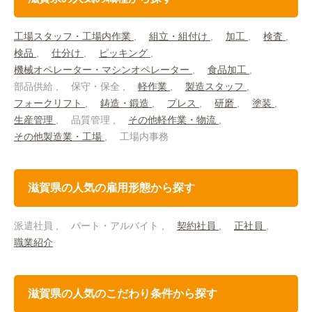
工場スタッフ・工場内作業
組立・組付け
加工
検査
検品
仕分け
ピッキング
機械オペレーター・マシンオペレーター
食品加工
部品供給
保守・保全
軽作業
製造スタッフ
フォークリフト
鋳造・鍛造
プレス
研磨
塗装
生産管理
品質管理
その他軽作業・物流
その他製造業・工場
工場内事務
滋賀県の人気の雇用形態から探す
派遣社員
パート・アルバイト
契約社員
正社員
職業紹介
滋賀県の人気のこだわり条件から探す