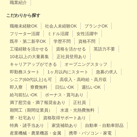
職業紹介
こだわりから探す
職種未経験OK
社会人未経験OK
ブランクOK
フリーター活躍
ミドル活躍
女性活躍中
既卒・第二新卒OK
学歴不問
資格不問
工場経験を活かせる
資格を活かせる
英語力不要
10名以上の大量募集
正社員登用あり
キャリアアップができる
オープニングスタッフ
即勤務スタート
1ヶ月以内にスタート
急募の求人
シニア(60代以上)も可
高収入・高時給・高月収
即入寮
寮費無料
日払いOK
週払いOK
給与前払いOK
ボーナス・賞与あり
満了慰労金・満了報奨金あり
正社員
期間工（期間従業員）
水道・光熱費無料
寮・社宅あり
資格取得サポートあり
特典・諸手当あり
家賃補助あり
自動車・自動車部品
産業機械・農業機器・金属
携帯・パソコン・家電