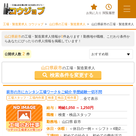
お気に入り
閲覧履歴
工場・製造業求人 コウジョブ
山口県の工場・製造業求人
山口県萩市の工場・製造業求人
山口県萩市
の工場・製造業求人情報が
2
件あります！勤務地や職種、こだわり条件か
らあなたにぴったりの求人情報を掲載しています！
2
公開求人数
件
山口県萩市
の工場・製造業求人
検索条件を変更する
萩市の方にカンタン工場ワークをご紹介 学歴経験一切不問
工場スタッフ・工場内作業
検査
検品
軽作業
…全て表示
給与：
時給1,050 ～ 1,250円
職種：
検査・検品スタッフ
勤務地：
山口県 萩市
休日・休暇：
＜休日の一例＞＜シフト＞4勤2休＜休日＞工場カレンダーによる★長期休暇あり★有給休暇あり※配属先により休日・勤務形...
求人番号：172617
工場PR：
初めての社会人、初めての寮生活でも安心！☆家具付き寮で初期費用0円！テレビ、エアコン、冷蔵庫など生活に必要な家電が...