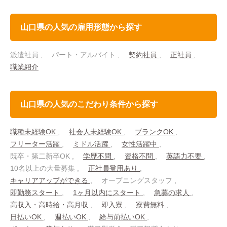
山口県の人気の雇用形態から探す
派遣社員
パート・アルバイト
契約社員
正社員
職業紹介
山口県の人気のこだわり条件から探す
職種未経験OK
社会人未経験OK
ブランクOK
フリーター活躍
ミドル活躍
女性活躍中
既卒・第二新卒OK
学歴不問
資格不問
英語力不要
10名以上の大量募集
正社員登用あり
キャリアアップができる
オープニングスタッフ
即勤務スタート
1ヶ月以内にスタート
急募の求人
高収入・高時給・高月収
即入寮
寮費無料
日払いOK
週払いOK
給与前払いOK