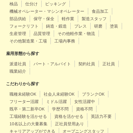
検品
仕分け
ピッキング
機械オペレーター・マシンオペレーター
食品加工
部品供給
保守・保全
軽作業
製造スタッフ
フォークリフト
鋳造・鍛造
プレス
研磨
塗装
生産管理
品質管理
その他軽作業・物流
その他製造業・工場
工場内事務
雇用形態から探す
派遣社員
パート・アルバイト
契約社員
正社員
職業紹介
こだわりから探す
職種未経験OK
社会人未経験OK
ブランクOK
フリーター活躍
ミドル活躍
女性活躍中
既卒・第二新卒OK
学歴不問
資格不問
工場経験を活かせる
資格を活かせる
英語力不要
10名以上の大量募集
正社員登用あり
キャリアアップができる
オープニングスタッフ