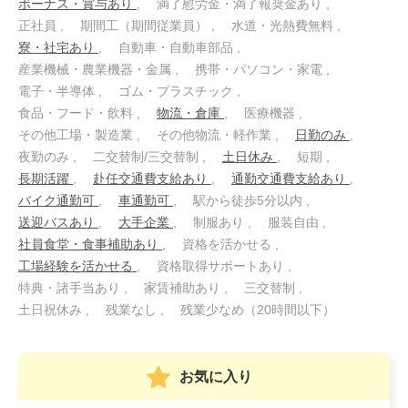
ボーナス・賞与あり
満了慰労金・満了報奨金あり
正社員
期間工（期間従業員）
水道・光熱費無料
寮・社宅あり
自動車・自動車部品
産業機械・農業機器・金属
携帯・パソコン・家電
電子・半導体
ゴム・プラスチック
食品・フード・飲料
物流・倉庫
医療機器
その他工場・製造業
その他物流・軽作業
日勤のみ
夜勤のみ
二交替制/三交替制
土日休み
短期
長期活躍
赴任交通費支給あり
通勤交通費支給あり
バイク通勤可
車通勤可
駅から徒歩5分以内
送迎バスあり
大手企業
制服あり
服装自由
社員食堂・食事補助あり
資格を活かせる
工場経験を活かせる
資格取得サポートあり
特典・諸手当あり
家賃補助あり
三交替制
土日祝休み
残業なし
残業少なめ（20時間以下）
お気に入り