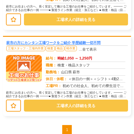
萩市にお住まいの方へ、長く安定して働ける工場のお仕事をご紹介しています。━━━ ご
紹介できるお仕事の一例 ━━━■ 製造ライン作業（組立・加工など）■ 検査・検品（目視
チェックなど）■ 軽作業（...
工場求人の詳細を見る
萩市の方にカンタン工場ワークをご紹介 学歴経験一切不問
工場スタッフ・工場内作業
検査
検品
軽作業
…全て表示
給与：
時給1,050 ～ 1,250円
職種：
検査・検品スタッフ
勤務地：
山口県 萩市
休日・休暇：
＜休日の一例＞＜シフト＞4勤2休＜休日＞工場カレンダーによる★長期休暇あり★有給休暇あり※配属先により休日・勤務形...
求人番号：174468
工場PR：
初めての社会人、初めての寮生活でも安心！☆家具付き寮で初期費用0円！テレビ、エアコン、冷蔵庫など生活に必要な家電が...
萩市にお住まいの方へ、長く安定して働ける工場のお仕事をご紹介しています。━━━ ご
紹介できるお仕事の一例 ━━━■ 製造ライン作業（組立・加工など）■ 検査・検品（目視
チェックなど）■ 軽作業（...
工場求人の詳細を見る
1