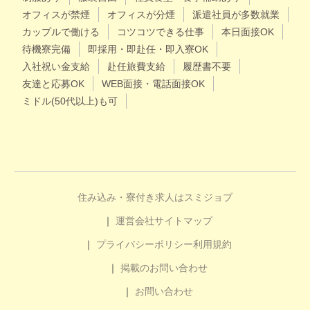
オフィスが禁煙
オフィスが分煙
派遣社員が多数就業
カップルで働ける
コツコツできる仕事
本日面接OK
待機寮完備
即採用・即赴任・即入寮OK
入社祝い金支給
赴任旅費支給
履歴書不要
友達と応募OK
WEB面接・電話面接OK
ミドル(50代以上)も可
住み込み・寮付き求人はスミジョブ
運営会社
サイトマップ
プライバシーポリシー
利用規約
掲載のお問い合わせ
お問い合わせ