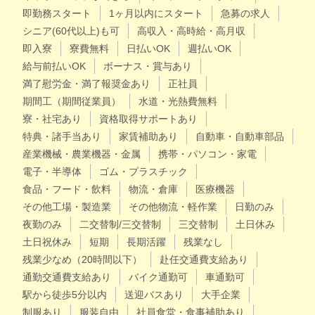
即勤務スタート
1ヶ月以内にスタート
急募の求人
シニア(60代以上)も可
高収入・高時給・高月収
即入寮
寮費無料
日払いOK
週払いOK
給与前払いOK
ボーナス・賞与あり
満了慰労金・満了報奨金あり
正社員
期間工（期間従業員）
水道・光熱費無料
寮・社宅あり
資格取得サポートあり
特典・諸手当あり
家賃補助あり
自動車・自動車部品
産業機械・農業機器・金属
携帯・パソコン・家電
電子・半導体
ゴム・プラスチック
食品・フード・飲料
物流・倉庫
医療機器
その他工場・製造業
その他物流・軽作業
日勤のみ
夜勤のみ
二交替制/三交替制
三交替制
土日休み
土日祝休み
短期
長期活躍
残業なし
残業少なめ（20時間以下）
赴任交通費支給あり
通勤交通費支給あり
バイク通勤可
車通勤可
駅から徒歩5分以内
送迎バスあり
大手企業
制服あり
服装自由
社員食堂・食事補助あり