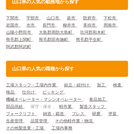
山口県の人気の勤務地から探す
下関市
宇部市
山口市
萩市
防府市
下松市
岩国市
光市
長門市
柳井市
美祢市
周南市
山陽小野田市
大島郡周防大島町
玖珂郡和木町
熊毛郡上関町
熊毛郡田布施町
熊毛郡平生町
阿武郡阿武町
山口県の人気の職種から探す
工場スタッフ・工場内作業
組立・組付け
加工
検査
検品
仕分け
ピッキング
機械オペレーター・マシンオペレーター
食品加工
部品供給
保守・保全
軽作業
製造スタッフ
フォークリフト
鋳造・鍛造
プレス
研磨
塗装
生産管理
品質管理
その他軽作業・物流
その他製造業・工場
工場内事務