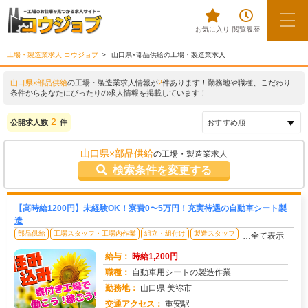
お気に入り
閲覧履歴
工場・製造業求人 コウジョブ
山口県×部品供給の工場・製造業求人
山口県×部品供給
の工場・製造業求人情報が
2
件あります！勤務地や職種、こだわり
条件からあなたにぴったりの求人情報を掲載しています！
2
公開求人数
件
山口県×部品供給
の工場・製造業求人
検索条件を変更する
【高時給1200円】未経験OK！寮費0〜5万円！充実待遇の自動車シート製
造
部品供給
工場スタッフ・工場内作業
組立・組付け
製造スタッフ
…全て表示
給与：
時給1,200円
職種：
自動車用シートの製造作業
勤務地：
山口県 美祢市
交通アクセス：
重安駅