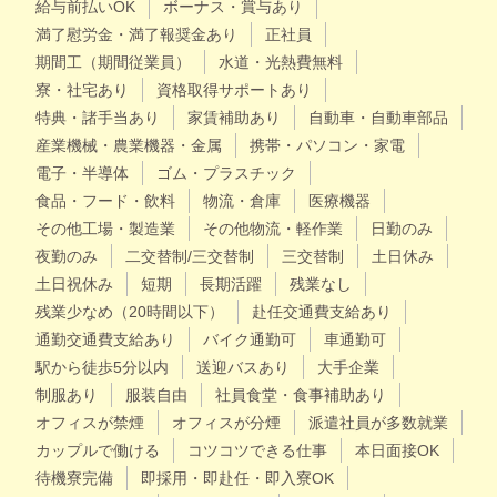
給与前払いOK
ボーナス・賞与あり
満了慰労金・満了報奨金あり
正社員
期間工（期間従業員）
水道・光熱費無料
寮・社宅あり
資格取得サポートあり
特典・諸手当あり
家賃補助あり
自動車・自動車部品
産業機械・農業機器・金属
携帯・パソコン・家電
電子・半導体
ゴム・プラスチック
食品・フード・飲料
物流・倉庫
医療機器
その他工場・製造業
その他物流・軽作業
日勤のみ
夜勤のみ
二交替制/三交替制
三交替制
土日休み
土日祝休み
短期
長期活躍
残業なし
残業少なめ（20時間以下）
赴任交通費支給あり
通勤交通費支給あり
バイク通勤可
車通勤可
駅から徒歩5分以内
送迎バスあり
大手企業
制服あり
服装自由
社員食堂・食事補助あり
オフィスが禁煙
オフィスが分煙
派遣社員が多数就業
カップルで働ける
コツコツできる仕事
本日面接OK
待機寮完備
即採用・即赴任・即入寮OK