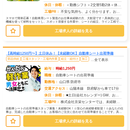
求人番号：49743
休日・休暇：
＜勤務シフト＞2交替5勤2休＜休日＞土日
工場PR：
不安な気持ち、よく分かります。お金のこと、住むところのこと…初めてのことだらけで、心配ですよね。でも大丈夫！→ 経...
スマホで簡単応募！自動車用シート製造のお仕事未経験の方、大歓迎です！具体的には、
機械を使って材料をセットし、スポット溶接する作業や、シートの組立、ライン工程での
作業があります。 部品を台車を使...
工場求人の詳細を見る
【高時給1250円〜】土日休み！【未経験OK】自動車シート出荷準備
部品供給
工場スタッフ・工場内作業
組立・組付け
加工
…全て表示
給与：
時給1,250円
職種：
自動車シートの出荷準備
勤務地：
山口県 防府市
交通アクセス：
山陽本線 防府駅から車で17分
求人番号：51824
休日・休暇：
■土日(会社カレンダー) GW、お盆、年末年始に長期連休があります
工場PR：
株式会社京栄センターでは、未経験の方でも安心してスタートできる環境をご用意しています。☆不安を解消するサポート体制...
自動車シートの出荷準備スタッフ募集！未経験OK！☆安心の未経験者歓迎！☆あなたの仕
事は、完成した自動車シートを、お客様のご注文に合わせて出荷準備することです。具体
的には…→ローラーコンベアを使っ...
工場求人の詳細を見る