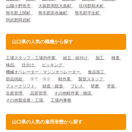
山陽小野田市
大島郡周防大島町
玖珂郡和木町
熊毛郡上関町
熊毛郡田布施町
熊毛郡平生町
阿武郡阿武町
山口県の人気の職種から探す
工場スタッフ・工場内作業
組立・組付け
加工
検査
検品
仕分け
ピッキング
機械オペレーター・マシンオペレーター
食品加工
部品供給
保守・保全
軽作業
製造スタッフ
フォークリフト
鋳造・鍛造
プレス
研磨
塗装
生産管理
品質管理
その他軽作業・物流
その他製造業・工場
工場内事務
山口県の人気の雇用形態から探す