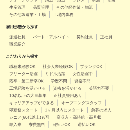
フォークリフト
鋳造・鍛造
プレス
研磨
塗装
生産管理
品質管理
その他軽作業・物流
その他製造業・工場
工場内事務
雇用形態から探す
派遣社員
パート・アルバイト
契約社員
正社員
職業紹介
こだわりから探す
職種未経験OK
社会人未経験OK
ブランクOK
フリーター活躍
ミドル活躍
女性活躍中
既卒・第二新卒OK
学歴不問
資格不問
工場経験を活かせる
資格を活かせる
英語力不要
10名以上の大量募集
正社員登用あり
キャリアアップができる
オープニングスタッフ
即勤務スタート
1ヶ月以内にスタート
急募の求人
シニア(60代以上)も可
高収入・高時給・高月収
即入寮
寮費無料
日払いOK
週払いOK