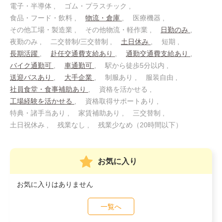
電子・半導体
ゴム・プラスチック
食品・フード・飲料
物流・倉庫
医療機器
その他工場・製造業
その他物流・軽作業
日勤のみ
夜勤のみ
二交替制/三交替制
土日休み
短期
長期活躍
赴任交通費支給あり
通勤交通費支給あり
バイク通勤可
車通勤可
駅から徒歩5分以内
送迎バスあり
大手企業
制服あり
服装自由
社員食堂・食事補助あり
資格を活かせる
工場経験を活かせる
資格取得サポートあり
特典・諸手当あり
家賃補助あり
三交替制
土日祝休み
残業なし
残業少なめ（20時間以下）
お気に入り
お気に入りはありません
一覧へ