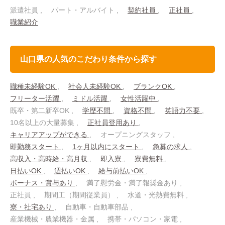
派遣社員
パート・アルバイト
契約社員
正社員
職業紹介
山口県の人気のこだわり条件から探す
職種未経験OK
社会人未経験OK
ブランクOK
フリーター活躍
ミドル活躍
女性活躍中
既卒・第二新卒OK
学歴不問
資格不問
英語力不要
10名以上の大量募集
正社員登用あり
キャリアアップができる
オープニングスタッフ
即勤務スタート
1ヶ月以内にスタート
急募の求人
高収入・高時給・高月収
即入寮
寮費無料
日払いOK
週払いOK
給与前払いOK
ボーナス・賞与あり
満了慰労金・満了報奨金あり
正社員
期間工（期間従業員）
水道・光熱費無料
寮・社宅あり
自動車・自動車部品
産業機械・農業機器・金属
携帯・パソコン・家電