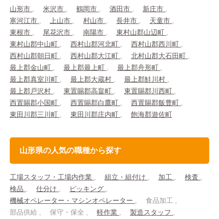
山形市
米沢市
鶴岡市
酒田市
新庄市
寒河江市
上山市
村山市
長井市
天童市
東根市
尾花沢市
南陽市
東村山郡山辺町
東村山郡中山町
西村山郡河北町
西村山郡西川町
西村山郡朝日町
西村山郡大江町
北村山郡大石田町
最上郡金山町
最上郡最上町
最上郡舟形町
最上郡真室川町
最上郡大蔵村
最上郡鮭川村
最上郡戸沢村
東置賜郡高畠町
東置賜郡川西町
西置賜郡小国町
西置賜郡白鷹町
西置賜郡飯豊町
東田川郡三川町
東田川郡庄内町
飽海郡遊佐町
山形県の人気の職種から探す
工場スタッフ・工場内作業
組立・組付け
加工
検査
検品
仕分け
ピッキング
機械オペレーター・マシンオペレーター
食品加工
部品供給
保守・保全
軽作業
製造スタッフ