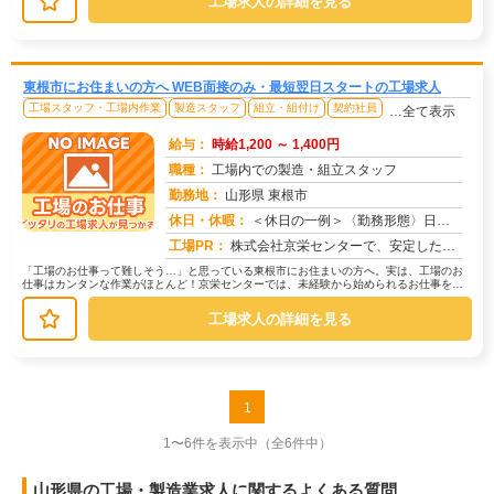
工場求人の詳細を見る
東根市にお住まいの方へ WEB面接のみ・最短翌日スタートの工場求人
工場スタッフ・工場内作業
製造スタッフ
組立・組付け
契約社員
…全て表示
給与：
時給1,200 ～ 1,400円
職種：
工場内での製造・組立スタッフ
勤務地：
山形県 東根市
休日・休暇：
＜休日の一例＞〈勤務形態〉日勤〈休日〉土日★ＧＷ・夏季・冬季・年末年始休暇あり★有給休暇あり※配属先により休日・勤...
求人番号：171461
工場PR：
株式会社京栄センターで、安定した暮らしを手に入れませんか？☆家具付き寮がすぐに利用可能！→ 敷金・礼金・鍵交換代も...
「工場のお仕事って難しそう…」と思っている東根市にお住まいの方へ。実は、工場のお
仕事はカンタンな作業がほとんど！京栄センターでは、未経験から始められるお仕事を多
数ご紹介しています。たとえばこんな...
工場求人の詳細を見る
1
1〜6件を表示中
（全6件中）
山形県の工場・製造業求人に関するよくある質問