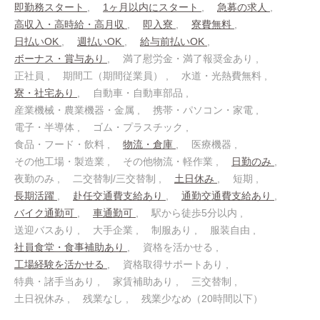
即勤務スタート
1ヶ月以内にスタート
急募の求人
高収入・高時給・高月収
即入寮
寮費無料
日払いOK
週払いOK
給与前払いOK
ボーナス・賞与あり
満了慰労金・満了報奨金あり
正社員
期間工（期間従業員）
水道・光熱費無料
寮・社宅あり
自動車・自動車部品
産業機械・農業機器・金属
携帯・パソコン・家電
電子・半導体
ゴム・プラスチック
食品・フード・飲料
物流・倉庫
医療機器
その他工場・製造業
その他物流・軽作業
日勤のみ
夜勤のみ
二交替制/三交替制
土日休み
短期
長期活躍
赴任交通費支給あり
通勤交通費支給あり
バイク通勤可
車通勤可
駅から徒歩5分以内
送迎バスあり
大手企業
制服あり
服装自由
社員食堂・食事補助あり
資格を活かせる
工場経験を活かせる
資格取得サポートあり
特典・諸手当あり
家賃補助あり
三交替制
土日祝休み
残業なし
残業少なめ（20時間以下）