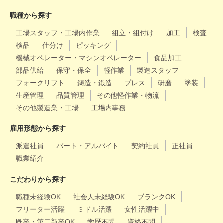
職種から探す
工場スタッフ・工場内作業
組立・組付け
加工
検査
検品
仕分け
ピッキング
機械オペレーター・マシンオペレーター
食品加工
部品供給
保守・保全
軽作業
製造スタッフ
フォークリフト
鋳造・鍛造
プレス
研磨
塗装
生産管理
品質管理
その他軽作業・物流
その他製造業・工場
工場内事務
雇用形態から探す
派遣社員
パート・アルバイト
契約社員
正社員
職業紹介
こだわりから探す
職種未経験OK
社会人未経験OK
ブランクOK
フリーター活躍
ミドル活躍
女性活躍中
既卒・第二新卒OK
学歴不問
資格不問