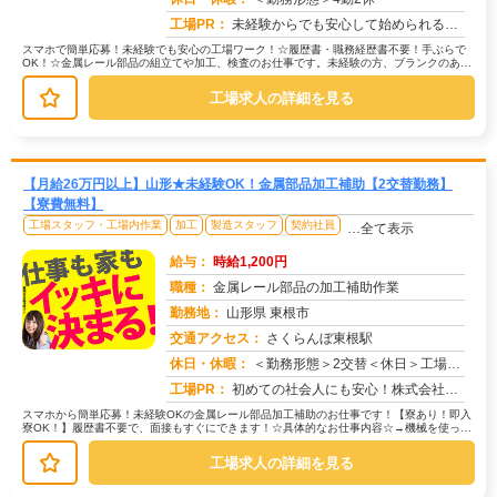
工場PR：
未経験からでも安心して始められるお仕事です！☆スタッフが自信を持って紹介する、魅力あふれる職場です！→未経験の方、...
スマホで簡単応募！未経験でも安心の工場ワーク！☆履歴書・職務経歴書不要！手ぶらで
OK！☆金属レール部品の組立てや加工、検査のお仕事です。未経験の方、ブランクのある
方も多数活躍中！20代〜50代ま...
工場求人の詳細を見る
【月給26万円以上】山形★未経験OK！金属部品加工補助【2交替勤務】
【寮費無料】
工場スタッフ・工場内作業
加工
製造スタッフ
契約社員
…全て表示
給与：
時給1,200円
職種：
金属レール部品の加工補助作業
勤務地：
山形県 東根市
交通アクセス：
さくらんぼ東根駅
求人番号：51559
休日・休暇：
＜勤務形態＞2交替＜休日＞工場カレンダーによる
工場PR：
初めての社会人にも安心！株式会社京栄センターで、新しい一歩を踏み出してみませんか？☆家具付き寮で、すぐに新生活スタ...
スマホから簡単応募！未経験OKの金属レール部品加工補助のお仕事です！【寮あり！即入
寮OK！】履歴書不要で、面接もすぐにできます！☆具体的なお仕事内容☆→機械を使った
簡単な加工補助→製品の目視検査...
工場求人の詳細を見る