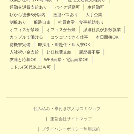
通勤交通費支給あり
バイク通勤可
車通勤可
駅から徒歩5分以内
送迎バスあり
大手企業
制服あり
服装自由
社員食堂・食事補助あり
オフィスが禁煙
オフィスが分煙
派遣社員が多数就業
カップルで働ける
コツコツできる仕事
本日面接OK
待機寮完備
即採用・即赴任・即入寮OK
入社祝い金支給
赴任旅費支給
履歴書不要
友達と応募OK
WEB面接・電話面接OK
ミドル(50代以上)も可
住み込み・寮付き求人はスミジョブ
運営会社
サイトマップ
プライバシーポリシー
利用規約