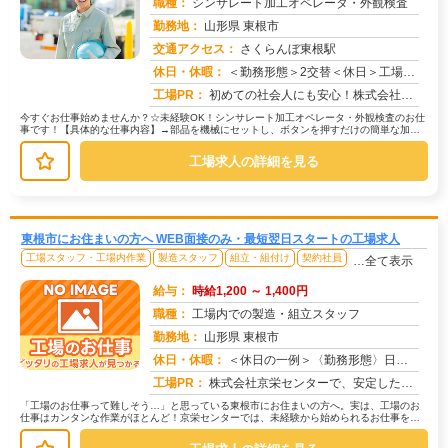
職種：
シンサレート加工オペレータ・外観検査
勤務地：
山形県 東根市
交通アクセス：
さくらんぼ東根駅
求人番号：51552
休日・休暇：
＜勤務形態＞2交替＜休日＞工場カレンダーによる
工場PR：
初めての社会人にも安心！株式会社京栄センターで、新しい一歩を踏み出しませんか？☆家具付き寮が初期費用0円で利用可能...
今すぐお仕事始めませんか？☆未経験OK！シンサレート加工オペレータ・外観検査のお仕
事です！【具体的な仕事内容】→部品を機械にセットし、ボタンを押すだけの簡単な加工
作業。→顕微鏡を使って、加工され...
工場求人の詳細を見る
東根市にお住まいの方へ WEB面接のみ・最短翌日スタートの工場求人
工場スタッフ・工場内作業
製造スタッフ
組立・組付け
契約社員
…全て表示
給与：
時給1,200 ～ 1,400円
職種：
工場内での製造・組立スタッフ
勤務地：
山形県 東根市
休日・休暇：
＜休日の一例＞〈勤務形態〉日勤〈休日〉土日★ＧＷ・夏季・冬季・年末年始休暇あり★有給休暇あり※配属先により休日・勤...
求人番号：173312
工場PR：
株式会社京栄センターで、安定した暮らしを手に入れませんか？☆家具付き寮がすぐに利用可能！→ 敷金・礼金・鍵交換代も...
「工場のお仕事って難しそう…」と思っている東根市にお住まいの方へ。実は、工場のお
仕事はカンタンな作業がほとんど！京栄センターでは、未経験から始められるお仕事を多
数ご紹介しています。たとえばこんな...