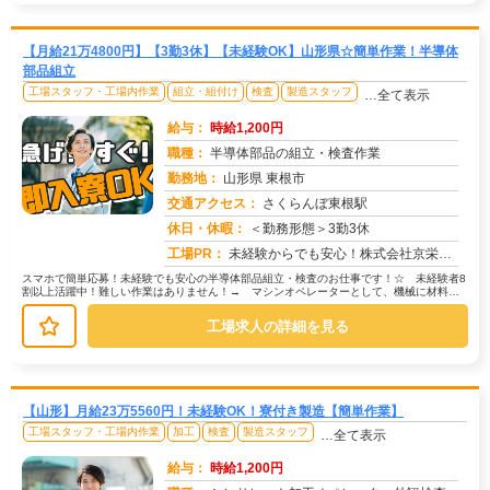
【月給21万4800円】【3勤3休】【未経験OK】山形県☆簡単作業！半導体
部品組立
工場スタッフ・工場内作業
組立・組付け
検査
製造スタッフ
…全て表示
給与：
時給1,200円
職種：
半導体部品の組立・検査作業
勤務地：
山形県 東根市
交通アクセス：
さくらんぼ東根駅
求人番号：51556
休日・休暇：
＜勤務形態＞3勤3休
工場PR：
未経験からでも安心！株式会社京栄センターで新しい一歩を踏み出してみませんか？☆全国2500件以上の求人から、あなた...
スマホで簡単応募！未経験でも安心の半導体部品組立・検査のお仕事です！☆ 未経験者8
割以上活躍中！難しい作業はありません！→ マシンオペレーターとして、機械に材料を
セットし、ボタンを押すだけのシン...
工場求人の詳細を見る
【山形】月給23万5560円！未経験OK！寮付き製造【簡単作業】
工場スタッフ・工場内作業
加工
検査
製造スタッフ
…全て表示
給与：
時給1,200円