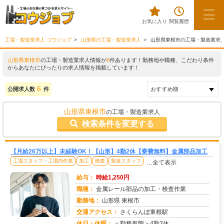
お気に入り
閲覧履歴
工場・製造業求人 コウジョブ
山形県の工場・製造業求人
山形県東根市の工場・製造業求
山形県東根市
の工場・製造業求人情報が
6
件あります！勤務地や職種、こだわり条件
からあなたにぴったりの求人情報を掲載しています！
6
公開求人数
件
山形県東根市
の工場・製造業求人
検索条件を変更する
【月給26万以上】未経験OK！【山形】4勤2休【寮費無料】金属部品加工
工場スタッフ・工場内作業
加工
検査
製造スタッフ
…全て表示
給与：
時給1,250円
職種：
金属レール部品の加工・検査作業
勤務地：
山形県 東根市
交通アクセス：
さくらんぼ東根駅
求人番号：51557
休日・休暇：
＜勤務形態＞4勤2休