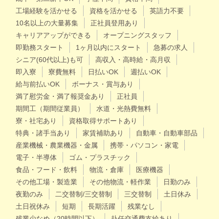
工場経験を活かせる
資格を活かせる
英語力不要
10名以上の大量募集
正社員登用あり
キャリアアップができる
オープニングスタッフ
即勤務スタート
1ヶ月以内にスタート
急募の求人
シニア(60代以上)も可
高収入・高時給・高月収
即入寮
寮費無料
日払いOK
週払いOK
給与前払いOK
ボーナス・賞与あり
満了慰労金・満了報奨金あり
正社員
期間工（期間従業員）
水道・光熱費無料
寮・社宅あり
資格取得サポートあり
特典・諸手当あり
家賃補助あり
自動車・自動車部品
産業機械・農業機器・金属
携帯・パソコン・家電
電子・半導体
ゴム・プラスチック
食品・フード・飲料
物流・倉庫
医療機器
その他工場・製造業
その他物流・軽作業
日勤のみ
夜勤のみ
二交替制/三交替制
三交替制
土日休み
土日祝休み
短期
長期活躍
残業なし
残業少なめ（20時間以下）
赴任交通費支給あり