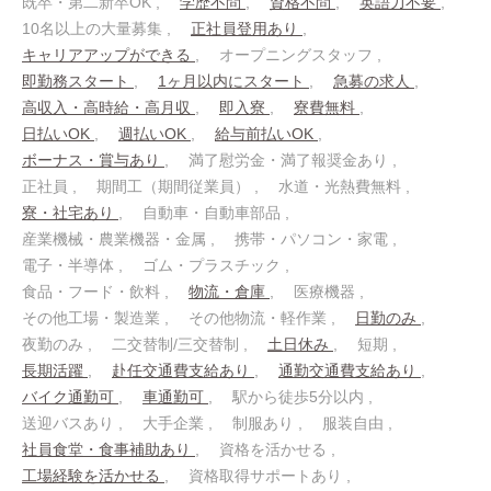
既卒・第二新卒OK
学歴不問
資格不問
英語力不要
10名以上の大量募集
正社員登用あり
キャリアアップができる
オープニングスタッフ
即勤務スタート
1ヶ月以内にスタート
急募の求人
高収入・高時給・高月収
即入寮
寮費無料
日払いOK
週払いOK
給与前払いOK
ボーナス・賞与あり
満了慰労金・満了報奨金あり
正社員
期間工（期間従業員）
水道・光熱費無料
寮・社宅あり
自動車・自動車部品
産業機械・農業機器・金属
携帯・パソコン・家電
電子・半導体
ゴム・プラスチック
食品・フード・飲料
物流・倉庫
医療機器
その他工場・製造業
その他物流・軽作業
日勤のみ
夜勤のみ
二交替制/三交替制
土日休み
短期
長期活躍
赴任交通費支給あり
通勤交通費支給あり
バイク通勤可
車通勤可
駅から徒歩5分以内
送迎バスあり
大手企業
制服あり
服装自由
社員食堂・食事補助あり
資格を活かせる
工場経験を活かせる
資格取得サポートあり