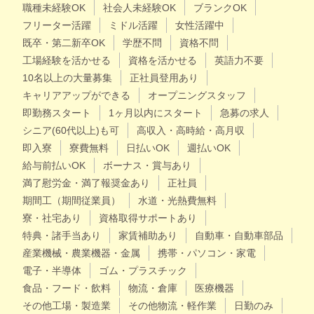
職種未経験OK
社会人未経験OK
ブランクOK
フリーター活躍
ミドル活躍
女性活躍中
既卒・第二新卒OK
学歴不問
資格不問
工場経験を活かせる
資格を活かせる
英語力不要
10名以上の大量募集
正社員登用あり
キャリアアップができる
オープニングスタッフ
即勤務スタート
1ヶ月以内にスタート
急募の求人
シニア(60代以上)も可
高収入・高時給・高月収
即入寮
寮費無料
日払いOK
週払いOK
給与前払いOK
ボーナス・賞与あり
満了慰労金・満了報奨金あり
正社員
期間工（期間従業員）
水道・光熱費無料
寮・社宅あり
資格取得サポートあり
特典・諸手当あり
家賃補助あり
自動車・自動車部品
産業機械・農業機器・金属
携帯・パソコン・家電
電子・半導体
ゴム・プラスチック
食品・フード・飲料
物流・倉庫
医療機器
その他工場・製造業
その他物流・軽作業
日勤のみ