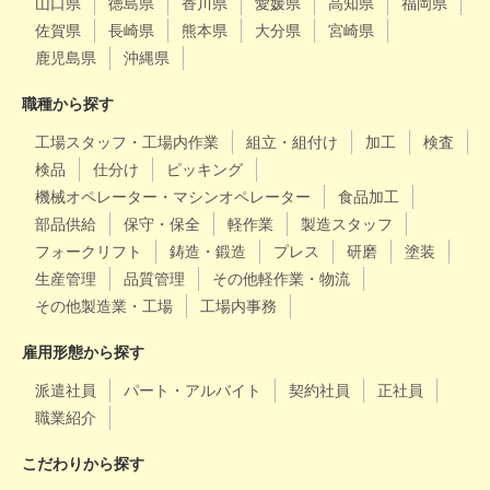
山口県
徳島県
香川県
愛媛県
高知県
福岡県
佐賀県
長崎県
熊本県
大分県
宮崎県
鹿児島県
沖縄県
職種から探す
工場スタッフ・工場内作業
組立・組付け
加工
検査
検品
仕分け
ピッキング
機械オペレーター・マシンオペレーター
食品加工
部品供給
保守・保全
軽作業
製造スタッフ
フォークリフト
鋳造・鍛造
プレス
研磨
塗装
生産管理
品質管理
その他軽作業・物流
その他製造業・工場
工場内事務
雇用形態から探す
派遣社員
パート・アルバイト
契約社員
正社員
職業紹介
こだわりから探す