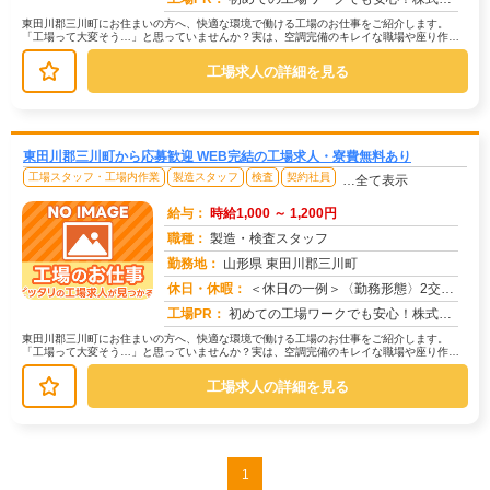
東田川郡三川町にお住まいの方へ、快適な環境で働ける工場のお仕事をご紹介します。
「工場って大変そう…」と思っていませんか？実は、空調完備のキレイな職場や座り作業
中心のお仕事もたくさんあります。【た...
工場求人の詳細を見る
東田川郡三川町から応募歓迎 WEB完結の工場求人・寮費無料あり
工場スタッフ・工場内作業
製造スタッフ
検査
契約社員
…全て表示
給与：
時給1,000 ～ 1,200円
職種：
製造・検査スタッフ
勤務地：
山形県 東田川郡三川町
休日・休暇：
＜休日の一例＞〈勤務形態〉2交替〈休日〉土日★ＧＷ・夏季・冬季・年末年始休暇あり★有給休暇あり※配属先により休日・...
求人番号：173334
工場PR：
初めての工場ワークでも安心！株式会社京栄センターなら、全国各地の豊富なお仕事の中から、あなたにぴったりの環境が見つ...
東田川郡三川町にお住まいの方へ、快適な環境で働ける工場のお仕事をご紹介します。
「工場って大変そう…」と思っていませんか？実は、空調完備のキレイな職場や座り作業
中心のお仕事もたくさんあります。【た...
工場求人の詳細を見る
1