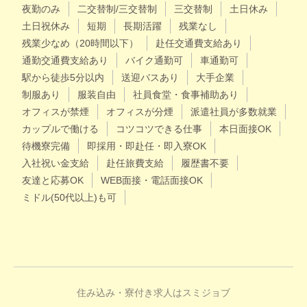
夜勤のみ
二交替制/三交替制
三交替制
土日休み
土日祝休み
短期
長期活躍
残業なし
残業少なめ（20時間以下）
赴任交通費支給あり
通勤交通費支給あり
バイク通勤可
車通勤可
駅から徒歩5分以内
送迎バスあり
大手企業
制服あり
服装自由
社員食堂・食事補助あり
オフィスが禁煙
オフィスが分煙
派遣社員が多数就業
カップルで働ける
コツコツできる仕事
本日面接OK
待機寮完備
即採用・即赴任・即入寮OK
入社祝い金支給
赴任旅費支給
履歴書不要
友達と応募OK
WEB面接・電話面接OK
ミドル(50代以上)も可
住み込み・寮付き求人はスミジョブ