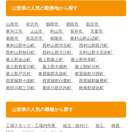
山形県の人気の勤務地から探す
山形市
米沢市
鶴岡市
酒田市
新庄市
寒河江市
上山市
村山市
長井市
天童市
東根市
尾花沢市
南陽市
東村山郡山辺町
東村山郡中山町
西村山郡河北町
西村山郡西川町
西村山郡朝日町
西村山郡大江町
北村山郡大石田町
最上郡金山町
最上郡最上町
最上郡舟形町
最上郡真室川町
最上郡大蔵村
最上郡鮭川村
最上郡戸沢村
東置賜郡高畠町
東置賜郡川西町
西置賜郡小国町
西置賜郡白鷹町
西置賜郡飯豊町
東田川郡三川町
東田川郡庄内町
飽海郡遊佐町
山形県の人気の職種から探す
工場スタッフ・工場内作業
組立・組付け
加工
検査