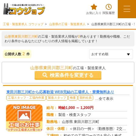
お気に入り
閲覧履歴
工場・製造業求人 コウジョブ
山形県の工場・製造業求人
山形県東田川郡三川町の工場・
山形県東田川郡三川町
の工場・製造業求人情報が
2
件あります！勤務地や職種、こだ
わり条件からあなたにぴったりの求人情報を掲載しています！
2
公開求人数
件
山形県東田川郡三川町
の工場・製造業求人
検索条件を変更する
東田川郡三川町から応募歓迎 WEB完結の工場求人・寮費無料あり
工場スタッフ・工場内作業
製造スタッフ
検査
契約社員
…全て表示
給与：
時給1,000 ～ 1,200円
職種：
製造・検査スタッフ
勤務地：
山形県 東田川郡三川町
休日・休暇：
＜休日の一例＞〈勤務形態〉2交替〈休日〉土日★ＧＷ・夏季・冬季・年末年始休暇あり★有給休暇あり※配属先により休日・...
求人番号：171483
工場PR：
初めての工場ワークでも安心！株式会社京栄センターなら、全国各地の豊富なお仕事の中から、あなたにぴったりの環境が見つ...