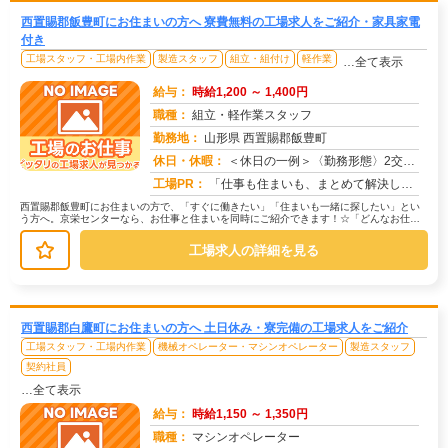
西置賜郡飯豊町にお住まいの方へ 寮費無料の工場求人をご紹介・家具家電
付き
工場スタッフ・工場内作業
製造スタッフ
組立・組付け
軽作業
…全て表示
給与：
時給1,200 ～ 1,400円
職種：
組立・軽作業スタッフ
勤務地：
山形県 西置賜郡飯豊町
休日・休暇：
＜休日の一例＞〈勤務形態〉2交替〈休日〉土日★ＧＷ・夏季・冬季・年末年始休暇あり★有給休暇あり※配属先により休日・...
求人番号：171482
工場PR：
「仕事も住まいも、まとめて解決したい！」そんなあなたを応援します。株式会社京栄センターでは、全国の工場求人をご紹介...
西置賜郡飯豊町にお住まいの方で、「すぐに働きたい」「住まいも一緒に探したい」とい
う方へ。京栄センターなら、お仕事と住まいを同時にご紹介できます！☆「どんなお仕事
があるの？」→ 製造・組立・検査・...
工場求人の詳細を見る
西置賜郡白鷹町にお住まいの方へ 土日休み・寮完備の工場求人をご紹介
工場スタッフ・工場内作業
機械オペレーター・マシンオペレーター
製造スタッフ
契約社員
…全て表示
給与：
時給1,150 ～ 1,350円
職種：
マシンオペレーター