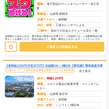
職種：
電子部品のマシンオペレーター・加工作
業
勤務地：
山形県 鶴岡市
交通アクセス：
鶴岡駅
求人番号：51545
休日・休暇：
工場カレンダーによる
工場PR：
初めての社会人デビューも安心！株式会社京栄センターで新しい一歩を踏み出してみませんか？☆専属コーディネーターが就業...
未経験から始められる、電子部品の製造のお仕事です！☆具体的には…→自動車部品の製
造マシンを操作したり、部品の組み立て、検査、梱包などを行います。→ステンレスや樹
脂といった素材を使用します。☆安心...
工場求人の詳細を見る
【高時給1250円/月収30万円】未経験OK！4勤2休【寮完備】簡単検査作業
工場スタッフ・工場内作業
検査
製造スタッフ
契約社員
…全て表示
給与：
時給1,250円
職種：
コネクタ製品の検査作業・マシンオペレ
ーター
勤務地：
山形県 新庄市
交通アクセス：
泉田駅
求人番号：51530
休日・休暇：
＜シフト＞4勤2休