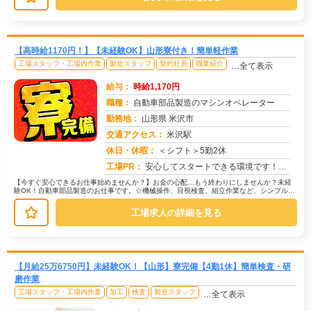
【高時給1170円！】【未経験OK】山形寮付き！簡単軽作業
工場スタッフ・工場内作業
製造スタッフ
契約社員
職業紹介
…全て表示
給与：
時給1,170円
職種：
自動車部品製造のマシンオペレーター
勤務地：
山形県 米沢市
交通アクセス：
米沢駅
求人番号：51563
休日・休暇：
＜シフト＞5勤2休
工場PR：
安心してスタートできる環境です！☆全国2,500件以上の格安寮完備！初期費用0円で、家具・家電付きなので、すぐに生...
【今すぐ安心できるお仕事始めませんか？】お金の心配…もう終わりにしませんか？未経
験OK！自動車部品製造のお仕事です。☆機械操作、目視検査、組立作業など、シンプルな
お仕事が中心です。→難しい作業は...
工場求人の詳細を見る
【月給25万6750円】未経験OK！【山形】寮完備【4勤1休】簡単検査・研
磨作業
工場スタッフ・工場内作業
加工
検査
製造スタッフ
…全て表示