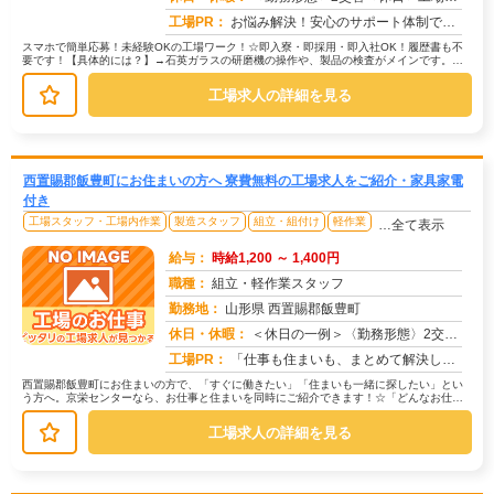
工場PR：
お悩み解決！安心のサポート体制で、新しい一歩を踏み出しませんか？☆応募後のご相談は7割の方が利用！不安なことは何で...
スマホで簡単応募！未経験OKの工場ワーク！☆即入寮・即採用・即入社OK！履歴書も不
要です！【具体的には？】→石英ガラスの研磨機の操作や、製品の検査がメインです。→
機械操作は、丁寧な研修があるので...
工場求人の詳細を見る
西置賜郡飯豊町にお住まいの方へ 寮費無料の工場求人をご紹介・家具家電
付き
工場スタッフ・工場内作業
製造スタッフ
組立・組付け
軽作業
…全て表示
給与：
時給1,200 ～ 1,400円
職種：
組立・軽作業スタッフ
勤務地：
山形県 西置賜郡飯豊町
休日・休暇：
＜休日の一例＞〈勤務形態〉2交替〈休日〉土日★ＧＷ・夏季・冬季・年末年始休暇あり★有給休暇あり※配属先により休日・...
求人番号：173333
工場PR：
「仕事も住まいも、まとめて解決したい！」そんなあなたを応援します。株式会社京栄センターでは、全国の工場求人をご紹介...
西置賜郡飯豊町にお住まいの方で、「すぐに働きたい」「住まいも一緒に探したい」とい
う方へ。京栄センターなら、お仕事と住まいを同時にご紹介できます！☆「どんなお仕事
があるの？」→ 製造・組立・検査・...
工場求人の詳細を見る