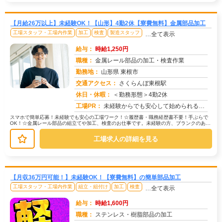
【月給26万以上】未経験OK！【山形】4勤2休【寮費無料】金属部品加工
工場スタッフ・工場内作業
加工
検査
製造スタッフ
…全て表示
給与：
時給1,250円
職種：
金属レール部品の加工・検査作業
勤務地：
山形県 東根市
交通アクセス：
さくらんぼ東根駅
求人番号：51557
休日・休暇：
＜勤務形態＞4勤2休
工場PR：
未経験からでも安心して始められるお仕事です！☆スタッフが自信を持って紹介する、魅力あふれる職場です！→未経験の方、...
スマホで簡単応募！未経験でも安心の工場ワーク！☆履歴書・職務経歴書不要！手ぶらで
OK！☆金属レール部品の組立てや加工、検査のお仕事です。未経験の方、ブランクのある
方も多数活躍中！20代〜50代ま...
工場求人の詳細を見る
【月収36万円可能！】未経験OK！【寮費無料】の簡単部品加工
工場スタッフ・工場内作業
組立・組付け
加工
検査
…全て表示
給与：
時給1,600円
職種：
ステンレス・樹脂部品の加工