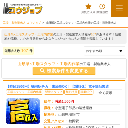
お気に入り
閲覧履歴
工場・製造業求人 コウジョブ
山形県×工場スタッフ・工場内作業の工場・製造業求人
山形県×工場スタッフ・工場内作業
の工場・製造業求人情報が
107
件あります！勤務
地や職種、こだわり条件からあなたにぴったりの求人情報を掲載しています！
107
公開求人数
件
山形県×工場スタッフ・工場内作業
の工場・製造業求人
検索条件を変更する
【時給1500円】鶴岡駅チカ！未経験OK！【3勤3休】電子部品製造
工場スタッフ・工場内作業
製造スタッフ
契約社員
職業紹介
…全て表示
給与：
時給1,500円
職種：
小型電子部品の製造業務
勤務地：
山形県 鶴岡市
交通アクセス：
鶴岡駅
求人番号：51548
休日・休暇：
＜勤務形態＞2交替＜シフト＞3勤3休＜休日＞カレンダー通り長期休暇年末年始