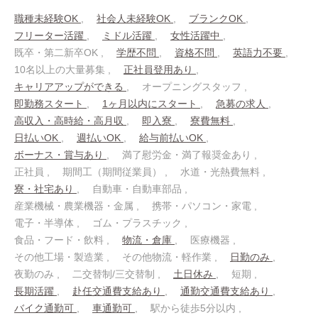
職種未経験OK
社会人未経験OK
ブランクOK
フリーター活躍
ミドル活躍
女性活躍中
既卒・第二新卒OK
学歴不問
資格不問
英語力不要
10名以上の大量募集
正社員登用あり
キャリアアップができる
オープニングスタッフ
即勤務スタート
1ヶ月以内にスタート
急募の求人
高収入・高時給・高月収
即入寮
寮費無料
日払いOK
週払いOK
給与前払いOK
ボーナス・賞与あり
満了慰労金・満了報奨金あり
正社員
期間工（期間従業員）
水道・光熱費無料
寮・社宅あり
自動車・自動車部品
産業機械・農業機器・金属
携帯・パソコン・家電
電子・半導体
ゴム・プラスチック
食品・フード・飲料
物流・倉庫
医療機器
その他工場・製造業
その他物流・軽作業
日勤のみ
夜勤のみ
二交替制/三交替制
土日休み
短期
長期活躍
赴任交通費支給あり
通勤交通費支給あり
バイク通勤可
車通勤可
駅から徒歩5分以内