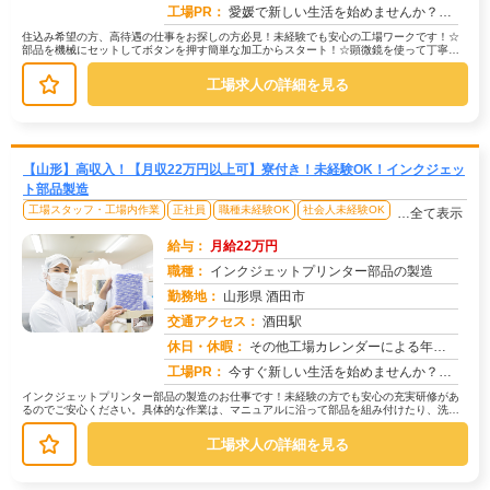
工場PR：
愛媛で新しい生活を始めませんか？☆すぐに住める寮完備！面倒な手続きは一切不要です。初期費用0円、家具・家電付きで快...
住込み希望の方、高待遇の仕事をお探しの方必見！未経験でも安心の工場ワークです！☆
部品を機械にセットしてボタンを押す簡単な加工からスタート！☆顕微鏡を使って丁寧に
製品を検査します。難しい作業はあり...
工場求人の詳細を見る
【山形】高収入！【月収22万円以上可】寮付き！未経験OK！インクジェッ
ト部品製造
工場スタッフ・工場内作業
正社員
職種未経験OK
社会人未経験OK
…全て表示
給与：
月給22万円
職種：
インクジェットプリンター部品の製造
勤務地：
山形県 酒田市
交通アクセス：
酒田駅
求人番号：51524
休日・休暇：
その他工場カレンダーによる年末年始
工場PR：
今すぐ新しい生活を始めませんか？☆初期費用0円で家具付き寮に入寮可能！→ワンルームタイプとメーカー寮（水光熱費無料...
インクジェットプリンター部品の製造のお仕事です！未経験の方でも安心の充実研修があ
るのでご安心ください。具体的な作業は、マニュアルに沿って部品を組み付けたり、洗浄
したり、機械に部品をセットするなど...
工場求人の詳細を見る