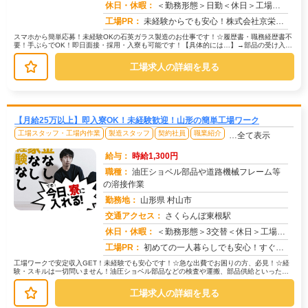
求人番号：51522
休日・休暇：
＜勤務形態＞日勤＜休日＞工場カレンダーによる
工場PR：
未経験からでも安心！株式会社京栄センターで、新しい一歩を踏み出しませんか？☆ほとんどのスタッフが未経験スタート！先...
スマホから簡単応募！未経験OKの石英ガラス製造のお仕事です！☆履歴書・職務経歴書不
要！手ぶらでOK！即日面接・採用・入寮も可能です！【具体的には…】→部品の受け入れ
検査：不良品がないかチェック！...
工場求人の詳細を見る
【月給25万以上】即入寮OK！未経験歓迎！山形の簡単工場ワーク
工場スタッフ・工場内作業
製造スタッフ
契約社員
職業紹介
…全て表示
給与：
時給1,300円
職種：
油圧ショベル部品や道路機械フレーム等
の溶接作業
勤務地：
山形県 村山市
交通アクセス：
さくらんぼ東根駅
求人番号：51544
休日・休暇：
＜勤務形態＞3交替＜休日＞工場カレンダーによる
工場PR：
初めての一人暮らしでも安心！すぐに生活を始められます！☆入寮手続きがスムーズなので、応募からすぐに新しい生活をスタ...
工場ワークで安定収入GET！未経験でも安心です！☆急な出費でお困りの方、必見！☆経
験・スキルは一切問いません！油圧ショベル部品などの検査や運搬、部品供給といった、
シンプルで分かりやすい作業です。...
工場求人の詳細を見る