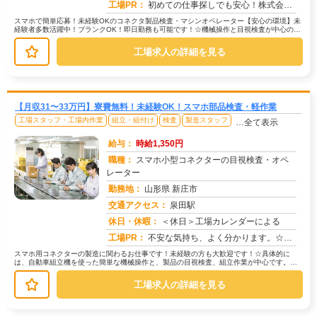
工場PR：
初めての仕事探しでも安心！株式会社京栄センターで新たな一歩を踏み出してみませんか？☆家具付き寮がすぐに利用可能！鞄...
スマホで簡単応募！未経験OKのコネクタ製品検査・マシンオペレーター【安心の環境】未
経験者多数活躍中！ブランクOK！即日勤務も可能です！☆機械操作と目視検査が中心のお
仕事です。→難しい作業はありま...
工場求人の詳細を見る
【月収31〜33万円】寮費無料！未経験OK！スマホ部品検査・軽作業
工場スタッフ・工場内作業
組立・組付け
検査
製造スタッフ
…全て表示
給与：
時給1,350円
職種：
スマホ小型コネクターの目視検査・オペ
レーター
勤務地：
山形県 新庄市
交通アクセス：
泉田駅
求人番号：51533
休日・休暇：
＜休日＞工場カレンダーによる
工場PR：
不安な気持ち、よく分かります。☆お金の心配？寮費補助1.5万円で初期費用0円！敷金礼金、ガス開栓費用も0円です！手...
スマホ用コネクターの製造に関わるお仕事です！未経験の方も大歓迎です！☆具体的に
は、自動車組立機を使った簡単な機械操作と、製品の目視検査、組立作業が中心です。→
難しい作業は一切ありません。☆空調完...
工場求人の詳細を見る