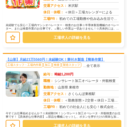
交通アクセス：
米沢駅
求人番号：51569
休日・休暇：
＜休日＞工場カレンダーによる
工場PR：
初めての工場勤務や住み込み生活でも安心！☆100％寮完備！家具・家電付きで初期費用0円！→ 格安寮で貯金もできま...
未経験でも安心！工場内マシンオペレーター・検査のお仕事☆半導体製造機械のオペレー
ター、または検査作業のお仕事です。→難しい作業は一切ありません！☆具体的には、機
械の操作や製品の検査など、丁寧な研...
工場求人の詳細を見る
【山形】月給23万5560円！未経験OK！寮付き製造【簡単作業】
工場スタッフ・工場内作業
加工
検査
製造スタッフ
…全て表示
給与：
時給1,200円
職種：
シンサレート加工オペレータ・外観検査
勤務地：
山形県 東根市
交通アクセス：
さくらんぼ東根駅
求人番号：51552
休日・休暇：
＜勤務形態＞2交替＜休日＞工場カレンダーによる
工場PR：
初めての社会人にも安心！株式会社京栄センターで、新しい一歩を踏み出しませんか？☆家具付き寮が初期費用0円で利用可能...
今すぐお仕事始めませんか？☆未経験OK！シンサレート加工オペレータ・外観検査のお仕
事です！【具体的な仕事内容】→部品を機械にセットし、ボタンを押すだけの簡単な加工
作業。→顕微鏡を使って、加工され...
工場求人の詳細を見る