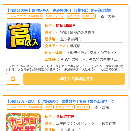
【時給1500円】鶴岡駅チカ！未経験OK！【3勤3休】電子部品製造
工場スタッフ・工場内作業
製造スタッフ
契約社員
職業紹介
…全て表示
給与：
時給1,500円
職種：
小型電子部品の製造業務
勤務地：
山形県 鶴岡市
交通アクセス：
鶴岡駅
求人番号：51548
休日・休暇：
＜勤務形態＞2交替＜シフト＞3勤3休＜休日＞カレンダー通り長期休暇年末年始
工場PR：
初めての社会人、初めての寮生活…不安は尽きないですよね？でも大丈夫！☆初期費用0円で家具付きの個室寮に入寮可能！→...
スマホでご覧の皆さん、こんにちは！今すぐお仕事を探しているあなたへ。携帯電話に使
われる小さな電子部品の製造のお仕事です。未経験の方、大歓迎です！☆組立てや加工と
いった、丁寧な作業が中心です。☆未...
工場求人の詳細を見る
【月給17万〜20万円】未経験OK！寮費無料！簡単作業の工場ワーク
工場スタッフ・工場内作業
検査
製造スタッフ
契約社員
…全て表示
給与：
月給17万円
職種：
工場内マシンオペレーター・検査作業
勤務地：
山形県 米沢市