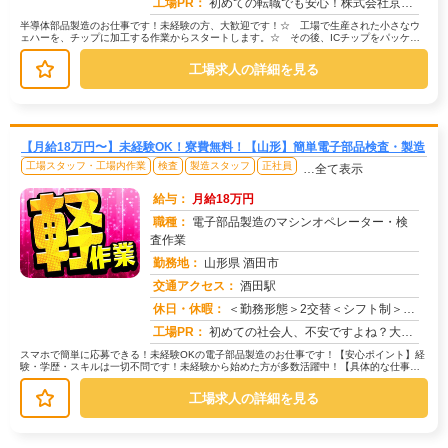
工場PR：
初めての転職でも安心！株式会社京栄センターで新しい一歩を踏み出しましょう。☆引越し費用は会社が負担！初期費用0円の...
半導体部品製造のお仕事です！未経験の方、大歓迎です！☆ 工場で生産された小さなウ
ェハーを、チップに加工する作業からスタートします。☆ その後、ICチップをパッケー
ジに収納する作業もお願いします。...
工場求人の詳細を見る
【月給18万円〜】未経験OK！寮費無料！【山形】簡単電子部品検査・製造
工場スタッフ・工場内作業
検査
製造スタッフ
正社員
…全て表示
給与：
月給18万円
職種：
電子部品製造のマシンオペレーター・検
査作業
勤務地：
山形県 酒田市
交通アクセス：
酒田駅
求人番号：51528
休日・休暇：
＜勤務形態＞2交替＜シフト制＞3勤3休＜休日＞工場カレンダーによる
工場PR：
初めての社会人、不安ですよね？大丈夫！☆家具付き寮が初期費用0円で利用可能！→引っ越し費用もサポートします！☆専属...
スマホで簡単に応募できる！未経験OKの電子部品製造のお仕事です！【安心ポイント】経
験・学歴・スキルは一切不問です！未経験から始めた方が多数活躍中！【具体的な仕事内
容】☆部品の受け入れ検査：不良品...
工場求人の詳細を見る