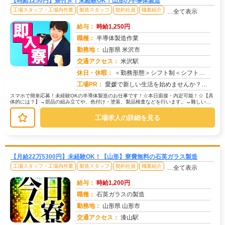
【時給1250円】寮付き！未経験OK！山形の半導体製造
工場スタッフ・工場内作業
製造スタッフ
契約社員
職業紹介
…全て表示
給与：
時給1,250円
職種：
半導体製造作業
勤務地：
山形県 米沢市
交通アクセス：
米沢駅
求人番号：51571
休日・休暇：
＜勤務形態＞シフト制＜シフト＞シフト制(5勤2休、5勤2休、5勤1休の組合せ)＜休日＞工場カレンダーによる長期休暇...
工場PR：
愛媛で新しい生活を始めませんか？☆すぐに住める寮完備！面倒な手続きは一切不要です。初期費用は一切かかりません！敷金...
スマホで簡単応募！未経験OKの半導体製造のお仕事です！☆本日面接・内定可能！☆【具
体的には？】→部品の組み立てや、色付け・塗装、製品検査などを行います。→難しい作
業はありません。丁寧な研修がある...
工場求人の詳細を見る
【月給22万5300円】未経験OK！【山形】寮費無料の石英ガラス製造
工場スタッフ・工場内作業
製造スタッフ
契約社員
職業紹介
…全て表示
給与：
時給1,200円
職種：
石英ガラスの製造
勤務地：
山形県 山形市
交通アクセス：
漆山駅