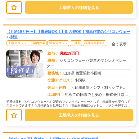
製品に傷がないかチェックし...
工場求人の詳細を見る
【月給19万円〜】【未経験OK！】即入寮OK！簡単作業のシリコンウェー
ハ製造
工場スタッフ・工場内作業
製造スタッフ
正社員
職種未経験OK
…全て表示
給与：
月給19万円
職種：
シリコンウェーハ製造のマシンオペレー
ター
勤務地：
山形県 西置賜郡小国町
交通アクセス：
小国駅
求人番号：51539
休日・休暇：
＜勤務形態＞シフト制＜シフト＞工場カレンダーによる
工場PR：
初めての転職でも安心！株式会社京栄センターで新しい一歩を踏み出してみませんか？☆90％の方が不安を解消済み！→ 赴...
半導体部材（シリコンウェーハ）製造のマシンオペレーターとして、未経験から安心して
スタートできます！☆具体的なお仕事は？☆→部品を機械にセットし、ボタンを押すだけ
のシンプル作業です。あとは機械が自...
工場求人の詳細を見る