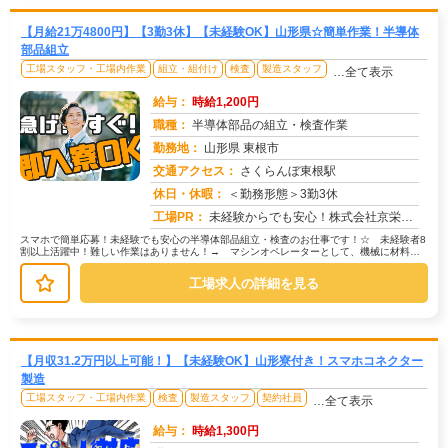
【月給21万4800円】【3勤3休】【未経験OK】山形県☆簡単作業！半導体
部品組立
工場スタッフ・工場内作業
組立・組付け
検査
製造スタッフ
…全て表示
給与：
時給1,200円
職種：
半導体部品の組立・検査作業
勤務地：
山形県 東根市
交通アクセス：
さくらんぼ東根駅
求人番号：51556
休日・休暇：
＜勤務形態＞3勤3休
工場PR：
未経験からでも安心！株式会社京栄センターで新しい一歩を踏み出してみませんか？☆全国2500件以上の求人から、あなた...
スマホで簡単応募！未経験でも安心の半導体部品組立・検査のお仕事です！☆ 未経験者8
割以上活躍中！難しい作業はありません！→ マシンオペレーターとして、機械に材料を
セットし、ボタンを押すだけのシン...
工場求人の詳細を見る
【月収31.2万円以上可能！】【未経験OK】山形寮付き！スマホコネクター
製造
工場スタッフ・工場内作業
検査
製造スタッフ
契約社員
…全て表示
給与：
時給1,300円