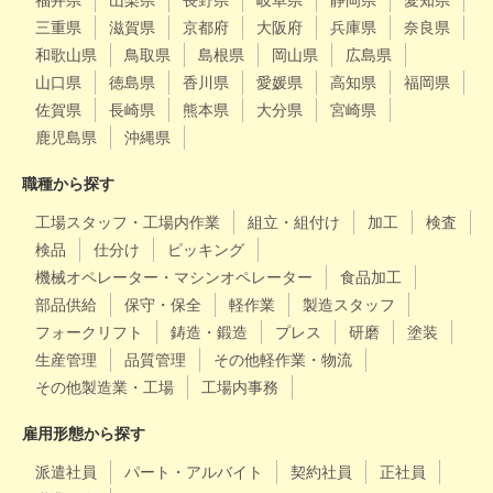
三重県
滋賀県
京都府
大阪府
兵庫県
奈良県
和歌山県
鳥取県
島根県
岡山県
広島県
山口県
徳島県
香川県
愛媛県
高知県
福岡県
佐賀県
長崎県
熊本県
大分県
宮崎県
鹿児島県
沖縄県
職種から探す
工場スタッフ・工場内作業
組立・組付け
加工
検査
検品
仕分け
ピッキング
機械オペレーター・マシンオペレーター
食品加工
部品供給
保守・保全
軽作業
製造スタッフ
フォークリフト
鋳造・鍛造
プレス
研磨
塗装
生産管理
品質管理
その他軽作業・物流
その他製造業・工場
工場内事務
雇用形態から探す
派遣社員
パート・アルバイト
契約社員
正社員