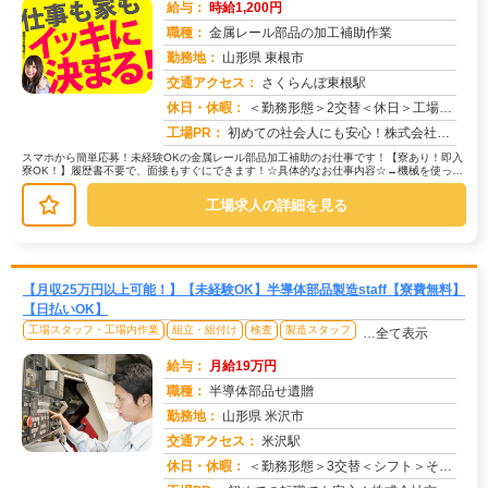
給与：
時給1,200円
職種：
金属レール部品の加工補助作業
勤務地：
山形県 東根市
交通アクセス：
さくらんぼ東根駅
求人番号：51559
休日・休暇：
＜勤務形態＞2交替＜休日＞工場カレンダーによる
工場PR：
初めての社会人にも安心！株式会社京栄センターで、新しい一歩を踏み出してみませんか？☆家具付き寮で、すぐに新生活スタ...
スマホから簡単応募！未経験OKの金属レール部品加工補助のお仕事です！【寮あり！即入
寮OK！】履歴書不要で、面接もすぐにできます！☆具体的なお仕事内容☆→機械を使った
簡単な加工補助→製品の目視検査...
工場求人の詳細を見る
【月収25万円以上可能！】【未経験OK】半導体部品製造staff【寮費無料】
【日払いOK】
工場スタッフ・工場内作業
組立・組付け
検査
製造スタッフ
…全て表示
給与：
月給19万円
職種：
半導体部品せ遺贈
勤務地：
山形県 米沢市
交通アクセス：
米沢駅
求人番号：51570
休日・休暇：
＜勤務形態＞3交替＜シフト＞その他 ＜休日＞工場カレンダーによる