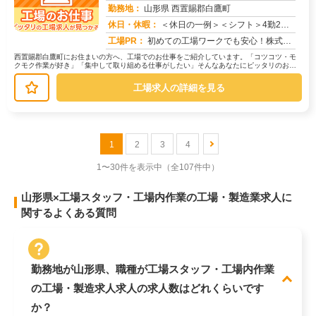
勤務地：
山形県 西置賜郡白鷹町
休日・休暇：
＜休日の一例＞＜シフト＞4勤2休＜休日＞工場カレンダーによる★長期休暇あり★有給休暇あり※配属先により休日・勤務形...
求人番号：173332
工場PR：
初めての工場ワークでも安心！株式会社京栄センターなら、全国各地の豊富なお仕事の中から、あなたにぴったりの環境が見つ...
西置賜郡白鷹町にお住まいの方へ、工場でのお仕事をご紹介しています。「コツコツ・モ
クモク作業が好き」「集中して取り組める仕事がしたい」そんなあなたにピッタリのお仕
事を、京栄センターがご紹介します。...
工場求人の詳細を見る
1
2
3
4
1〜30件を表示中
（全107件中）
山形県×工場スタッフ・工場内作業の工場・製造業求人に
関するよくある質問
勤務地が山形県、職種が工場スタッフ・工場内作業
の工場・製造求人求人の求人数はどれくらいです
か？