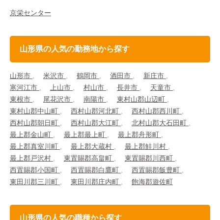
京栄センター
山形県の人気の勤務地から探す
山形市
米沢市
鶴岡市
酒田市
新庄市
寒河江市
上山市
村山市
長井市
天童市
東根市
尾花沢市
南陽市
東村山郡山辺町
東村山郡中山町
西村山郡河北町
西村山郡西川町
西村山郡朝日町
西村山郡大江町
北村山郡大石田町
最上郡金山町
最上郡最上町
最上郡舟形町
最上郡真室川町
最上郡大蔵村
最上郡鮭川村
最上郡戸沢村
東置賜郡高畠町
東置賜郡川西町
西置賜郡小国町
西置賜郡白鷹町
西置賜郡飯豊町
東田川郡三川町
東田川郡庄内町
飽海郡遊佐町
山形県の人気の職種から探す