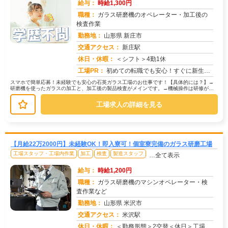
給与：
時給1,300円
職種：
ガラス研磨機のオペレーター・加工後の
検査作業
勤務地：
山形県 新庄市
交通アクセス：
新庄駅
求人番号：51535
休日・休暇：
＜シフト＞4勤1休
工場PR：
初めての転職でも安心！すぐに新生活を始められます！☆家具付き寮にすぐに住める！初期費用0円！敷金礼金、ガス開栓費用...
スマホで簡単応募！未経験でも安心の石英ガラス工場のお仕事です！【具体的には？】→
研磨機を使ったガラスの加工と、加工後の製品検査がメインです。→機械操作は研修があ
るのでご安心ください。→検査は目視...
工場求人の詳細を見る
【月給22万2000円】未経験OK！即入寮可！個室寮完備のガラス研磨工場
工場スタッフ・工場内作業
加工
検査
製造スタッフ
…全て表示
給与：
時給1,200円
職種：
ガラス研磨機のマシンオペレーター・検
査作業など
勤務地：
山形県 米沢市
交通アクセス：
米沢駅
求人番号：51565
休日・休暇：
＜勤務形態＞2交替＜休日＞工場カレンダーによる