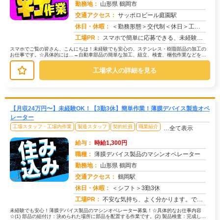
勤務地：
山形県 鶴岡市
交通アクセス：
サッポロビール庭園駅
求人番号：51549
休日・休暇：
＜勤務形態＞交代制＜休日＞工場カレンダーによる
工場PR：
スマホで簡単に応募できる、未経験者歓迎の求人です！☆充実のサポート体制で安心スタート☆・未経験OK！20代〜40代...
スマホでご覧の皆さん、こんにちは！未経験でも安心の、ステンレス・樹脂部品の加工の
お仕事です。☆具体的には…→自動車部品の簡単な加工、組立、検査、梱包作業などを行
います。→ステンレスや樹脂といった...
工場求人の詳細を見る
【月収24万円〜】未経験OK！【3勤3休】簡単作業！薄膜デバイス製造オペ
レーター
工場スタッフ・工場内作業
製造スタッフ
契約社員
職業紹介
…全て表示
給与：
時給1,300円
職種：
薄膜デバイス製品のマシンオペレーター
勤務地：
山形県 鶴岡市
交通アクセス：
鶴岡駅
求人番号：51546
休日・休暇：
＜シフト＞3勤3休
工場PR：
不安な気持ち、よく分かります。でも大丈夫！京栄センターでは、未経験から安心してスタートできます。☆充実の個室寮完備...
未経験でも安心！薄膜デバイス製品のマシンオペレーター募集！☆具体的なお仕事内容
☆(1) 部品の組付け：決められた場所に部品を配置する作業です。(2) 製品検査：完成した