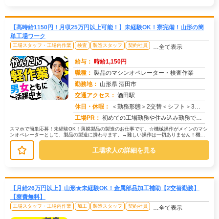
【高時給1150円！月収25万円以上可能！】未経験OK！寮完備！山形の簡
単工場ワーク
工場スタッフ・工場内作業
検査
製造スタッフ
契約社員
…全て表示
給与：
時給1,150円
職種：
製品のマシンオペレーター・検査作業
勤務地：
山形県 酒田市
交通アクセス：
酒田駅
求人番号：51527
休日・休暇：
＜勤務形態＞2交替＜シフト＞3勤3休
工場PR：
初めての工場勤務や住み込み勤務でも安心！☆家具付き寮が初期費用0円で利用可能！ すぐに生活を始められます。☆専属...
スマホで簡単応募！未経験OK！薄膜製品の製造のお仕事です。☆機械操作がメインのマシ
ンオペレーターとして、製品の製造に携わります。→難しい操作は一切ありません！機械
がほとんどの作業をしてくれます。...
工場求人の詳細を見る
【月給26万円以上】山形★未経験OK！金属部品加工補助【2交替勤務】
【寮費無料】
工場スタッフ・工場内作業
加工
製造スタッフ
契約社員
…全て表示