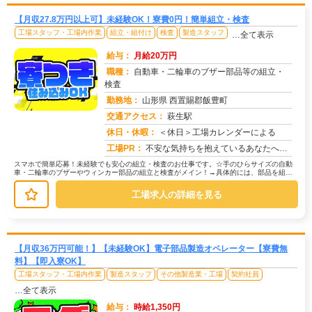
【月収27.8万円以上可】未経験OK！寮費0円！簡単組立・検査
工場スタッフ・工場内作業
組立・組付け
検査
製造スタッフ
…全て表示
給与：
月給20万円
職種：
自動車・二輪車のブザー部品等の組立・
検査
勤務地：
山形県 西置賜郡飯豊町
交通アクセス：
萩生駅
求人番号：51540
休日・休暇：
＜休日＞工場カレンダーによる
工場PR：
不安な気持ちを抱えているあなたへ。株式会社京栄センターでは、専属スタッフが就業まで徹底サポート！応募から入寮までス...
スマホで簡単応募！未経験でも安心の組立・検査のお仕事です。☆手のひらサイズの自動
車・二輪車のブザーやウィンカー部品の組立と検査がメイン！→具体的には、部品を組み
立てる作業と、製品にキズなどがない...
工場求人の詳細を見る
【月収36万円可能！】【未経験OK】電子部品製造オペレーター【寮費無
料】【即入寮OK】
工場スタッフ・工場内作業
製造スタッフ
その他製造業・工場
契約社員
…全て表示
給与：
時給1,350円