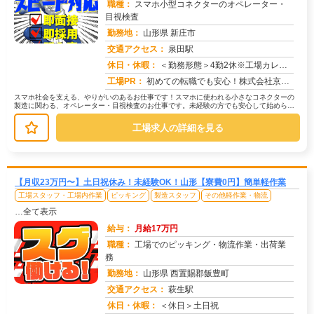
職種：
スマホ小型コネクターのオペレーター・
目視検査
勤務地：
山形県 新庄市
交通アクセス：
泉田駅
求人番号：51532
休日・休暇：
＜勤務形態＞4勤2休※工場カレンダーによる
工場PR：
初めての転職でも安心！株式会社京栄センターで新しい一歩を踏み出してみませんか？☆充実のサポート体制で不安を解消☆・...
スマホ社会を支える、やりがいのあるお仕事です！スマホに使われる小さなコネクターの
製造に関わる、オペレーター・目視検査のお仕事です。未経験の方でも安心して始められ
るよう、研修があります。【具体的な...
工場求人の詳細を見る
【月収23万円〜】土日祝休み！未経験OK！山形【寮費0円】簡単軽作業
工場スタッフ・工場内作業
ピッキング
製造スタッフ
その他軽作業・物流
…全て表示
給与：
月給17万円
職種：
工場でのピッキング・物流作業・出荷業
務
勤務地：
山形県 西置賜郡飯豊町
交通アクセス：
萩生駅
求人番号：51541
休日・休暇：
＜休日＞土日祝