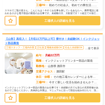
工場PR：
初めての社会人、初めての寮生活…不安は尽きないですよね？でも大丈夫！☆初期費用0円で家具付きの個室寮に入寮可能！→...
スマホでご覧の皆さん、こんにちは！今すぐお仕事を探しているあなたへ。携帯電話に使
われる小さな電子部品の製造のお仕事です。未経験の方、大歓迎です！☆組立てや加工と
いった、丁寧な作業が中心です。☆未...
工場求人の詳細を見る
【山形】高収入！【月収22万円以上可】寮付き！未経験OK！インクジェッ
ト部品製造
工場スタッフ・工場内作業
正社員
職種未経験OK
社会人未経験OK
…全て表示
給与：
月給22万円
職種：
インクジェットプリンター部品の製造
勤務地：
山形県 酒田市
交通アクセス：
酒田駅
求人番号：51524
休日・休暇：
その他工場カレンダーによる年末年始
工場PR：
今すぐ新しい生活を始めませんか？☆初期費用0円で家具付き寮に入寮可能！→ワンルームタイプとメーカー寮（水光熱費無料...
インクジェットプリンター部品の製造のお仕事です！未経験の方でも安心の充実研修があ
るのでご安心ください。具体的な作業は、マニュアルに沿って部品を組み付けたり、洗浄
したり、機械に部品をセットするなど...
工場求人の詳細を見る