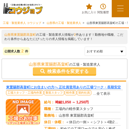
お気に入り
閲覧履歴
工場・製造業求人 コウジョブ
山形県の工場・製造業求人
山形県東置賜郡高畠町の工場・
山形県東置賜郡高畠町
の工場・製造業求人情報が
2
件あります！勤務地や職種、こだ
わり条件からあなたにぴったりの求人情報を掲載しています！
2
公開求人数
件
山形県東置賜郡高畠町
の工場・製造業求人
検索条件を変更する
東置賜郡高畠町にお住まいの方へ 正社員登用ありの工場ワーク・長期安定
工場スタッフ・工場内作業
製造スタッフ
軽作業
契約社員
…全て表示
給与：
時給1,050 ～ 1,250円
職種：
工場内の軽作業スタッフ
勤務地：
山形県 東置賜郡高畠町
休日・休暇：
＜休日の一例＞＜シフト＞4勤2休＜休日＞工場カレンダーによる★長期休暇あり★有給休暇あり※配属先により休日・勤務形...
求人番号：171478
工場PR：
初めての工場ワークでも安心！株式会社京栄センターなら、全国各地の豊富なお仕事の中から、あなたにぴったりの環境が見つ...