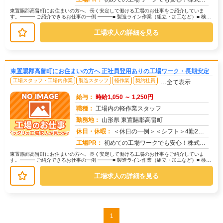
東置賜郡高畠町にお住まいの方へ、長く安定して働ける工場のお仕事をご紹介していま
す。━━━ ご紹介できるお仕事の一例 ━━━■ 製造ライン作業（組立・加工など）■ 検
査・検品（目視チェックなど）■...
工場求人の詳細を見る
東置賜郡高畠町にお住まいの方へ 正社員登用ありの工場ワーク・長期安定
工場スタッフ・工場内作業
製造スタッフ
軽作業
契約社員
…全て表示
給与：
時給1,050 ～ 1,250円
職種：
工場内の軽作業スタッフ
勤務地：
山形県 東置賜郡高畠町
休日・休暇：
＜休日の一例＞＜シフト＞4勤2休＜休日＞工場カレンダーによる★長期休暇あり★有給休暇あり※配属先により休日・勤務形...
求人番号：173329
工場PR：
初めての工場ワークでも安心！株式会社京栄センターなら、全国各地の豊富なお仕事の中から、あなたにぴったりの環境が見つ...
東置賜郡高畠町にお住まいの方へ、長く安定して働ける工場のお仕事をご紹介していま
す。━━━ ご紹介できるお仕事の一例 ━━━■ 製造ライン作業（組立・加工など）■ 検
査・検品（目視チェックなど）■...
工場求人の詳細を見る
1