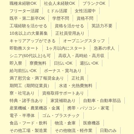
職種未経験OK
社会人未経験OK
ブランクOK
フリーター活躍
ミドル活躍
女性活躍中
既卒・第二新卒OK
学歴不問
資格不問
工場経験を活かせる
資格を活かせる
英語力不要
10名以上の大量募集
正社員登用あり
キャリアアップができる
オープニングスタッフ
即勤務スタート
1ヶ月以内にスタート
急募の求人
シニア(60代以上)も可
高収入・高時給・高月収
即入寮
寮費無料
日払いOK
週払いOK
給与前払いOK
ボーナス・賞与あり
満了慰労金・満了報奨金あり
正社員
期間工（期間従業員）
水道・光熱費無料
寮・社宅あり
資格取得サポートあり
特典・諸手当あり
家賃補助あり
自動車・自動車部品
産業機械・農業機器・金属
携帯・パソコン・家電
電子・半導体
ゴム・プラスチック
食品・フード・飲料
物流・倉庫
医療機器
その他工場・製造業
その他物流・軽作業
日勤のみ