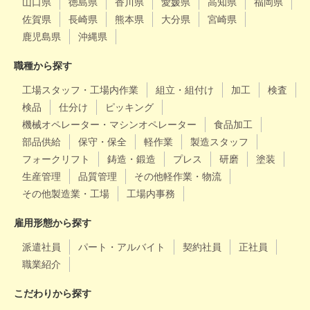
山口県
徳島県
香川県
愛媛県
高知県
福岡県
佐賀県
長崎県
熊本県
大分県
宮崎県
鹿児島県
沖縄県
職種から探す
工場スタッフ・工場内作業
組立・組付け
加工
検査
検品
仕分け
ピッキング
機械オペレーター・マシンオペレーター
食品加工
部品供給
保守・保全
軽作業
製造スタッフ
フォークリフト
鋳造・鍛造
プレス
研磨
塗装
生産管理
品質管理
その他軽作業・物流
その他製造業・工場
工場内事務
雇用形態から探す
派遣社員
パート・アルバイト
契約社員
正社員
職業紹介
こだわりから探す