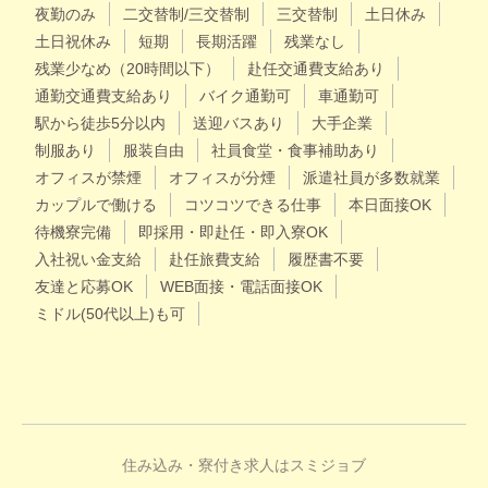
夜勤のみ
二交替制/三交替制
三交替制
土日休み
土日祝休み
短期
長期活躍
残業なし
残業少なめ（20時間以下）
赴任交通費支給あり
通勤交通費支給あり
バイク通勤可
車通勤可
駅から徒歩5分以内
送迎バスあり
大手企業
制服あり
服装自由
社員食堂・食事補助あり
オフィスが禁煙
オフィスが分煙
派遣社員が多数就業
カップルで働ける
コツコツできる仕事
本日面接OK
待機寮完備
即採用・即赴任・即入寮OK
入社祝い金支給
赴任旅費支給
履歴書不要
友達と応募OK
WEB面接・電話面接OK
ミドル(50代以上)も可
住み込み・寮付き求人はスミジョブ