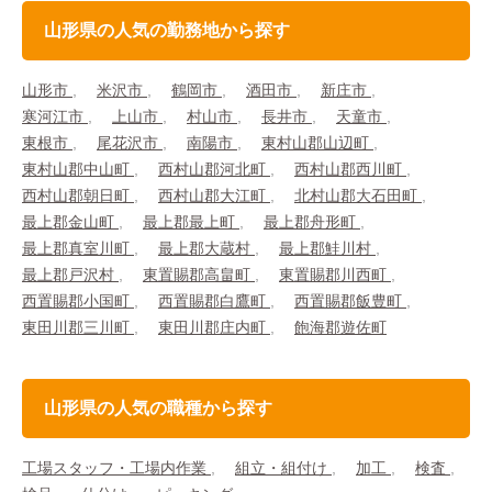
山形県の人気の勤務地から探す
山形市
米沢市
鶴岡市
酒田市
新庄市
寒河江市
上山市
村山市
長井市
天童市
東根市
尾花沢市
南陽市
東村山郡山辺町
東村山郡中山町
西村山郡河北町
西村山郡西川町
西村山郡朝日町
西村山郡大江町
北村山郡大石田町
最上郡金山町
最上郡最上町
最上郡舟形町
最上郡真室川町
最上郡大蔵村
最上郡鮭川村
最上郡戸沢村
東置賜郡高畠町
東置賜郡川西町
西置賜郡小国町
西置賜郡白鷹町
西置賜郡飯豊町
東田川郡三川町
東田川郡庄内町
飽海郡遊佐町
山形県の人気の職種から探す
工場スタッフ・工場内作業
組立・組付け
加工
検査