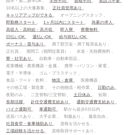
既卒・第二新卒OK
学歴不問
資格不問
英語力不要
10名以上の大量募集
正社員登用あり
キャリアアップができる
オープニングスタッフ
即勤務スタート
1ヶ月以内にスタート
急募の求人
高収入・高時給・高月収
即入寮
寮費無料
日払いOK
週払いOK
給与前払いOK
ボーナス・賞与あり
満了慰労金・満了報奨金あり
正社員
期間工（期間従業員）
水道・光熱費無料
寮・社宅あり
自動車・自動車部品
産業機械・農業機器・金属
携帯・パソコン・家電
電子・半導体
ゴム・プラスチック
食品・フード・飲料
物流・倉庫
医療機器
その他工場・製造業
その他物流・軽作業
日勤のみ
夜勤のみ
二交替制/三交替制
土日休み
短期
長期活躍
赴任交通費支給あり
通勤交通費支給あり
バイク通勤可
車通勤可
駅から徒歩5分以内
送迎バスあり
大手企業
制服あり
服装自由
社員食堂・食事補助あり
資格を活かせる
工場経験を活かせる
資格取得サポートあり