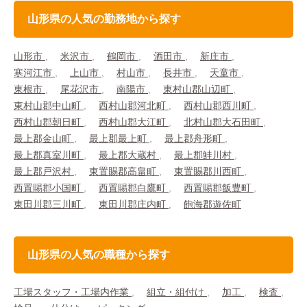
山形県の人気の勤務地から探す
山形市
米沢市
鶴岡市
酒田市
新庄市
寒河江市
上山市
村山市
長井市
天童市
東根市
尾花沢市
南陽市
東村山郡山辺町
東村山郡中山町
西村山郡河北町
西村山郡西川町
西村山郡朝日町
西村山郡大江町
北村山郡大石田町
最上郡金山町
最上郡最上町
最上郡舟形町
最上郡真室川町
最上郡大蔵村
最上郡鮭川村
最上郡戸沢村
東置賜郡高畠町
東置賜郡川西町
西置賜郡小国町
西置賜郡白鷹町
西置賜郡飯豊町
東田川郡三川町
東田川郡庄内町
飽海郡遊佐町
山形県の人気の職種から探す
工場スタッフ・工場内作業
組立・組付け
加工
検査