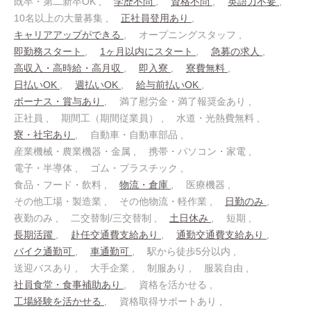
既卒・第二新卒OK
学歴不問
資格不問
英語力不要
10名以上の大量募集
正社員登用あり
キャリアアップができる
オープニングスタッフ
即勤務スタート
1ヶ月以内にスタート
急募の求人
高収入・高時給・高月収
即入寮
寮費無料
日払いOK
週払いOK
給与前払いOK
ボーナス・賞与あり
満了慰労金・満了報奨金あり
正社員
期間工（期間従業員）
水道・光熱費無料
寮・社宅あり
自動車・自動車部品
産業機械・農業機器・金属
携帯・パソコン・家電
電子・半導体
ゴム・プラスチック
食品・フード・飲料
物流・倉庫
医療機器
その他工場・製造業
その他物流・軽作業
日勤のみ
夜勤のみ
二交替制/三交替制
土日休み
短期
長期活躍
赴任交通費支給あり
通勤交通費支給あり
バイク通勤可
車通勤可
駅から徒歩5分以内
送迎バスあり
大手企業
制服あり
服装自由
社員食堂・食事補助あり
資格を活かせる
工場経験を活かせる
資格取得サポートあり