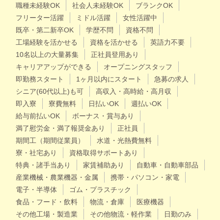
職種未経験OK
社会人未経験OK
ブランクOK
フリーター活躍
ミドル活躍
女性活躍中
既卒・第二新卒OK
学歴不問
資格不問
工場経験を活かせる
資格を活かせる
英語力不要
10名以上の大量募集
正社員登用あり
キャリアアップができる
オープニングスタッフ
即勤務スタート
1ヶ月以内にスタート
急募の求人
シニア(60代以上)も可
高収入・高時給・高月収
即入寮
寮費無料
日払いOK
週払いOK
給与前払いOK
ボーナス・賞与あり
満了慰労金・満了報奨金あり
正社員
期間工（期間従業員）
水道・光熱費無料
寮・社宅あり
資格取得サポートあり
特典・諸手当あり
家賃補助あり
自動車・自動車部品
産業機械・農業機器・金属
携帯・パソコン・家電
電子・半導体
ゴム・プラスチック
食品・フード・飲料
物流・倉庫
医療機器
その他工場・製造業
その他物流・軽作業
日勤のみ