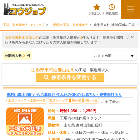
お気に入り
閲覧履歴
工場・製造業求人 コウジョブ
山形県の工場・製造業求人
山形県東村山郡山辺町の工場・
山形県東村山郡山辺町
の工場・製造業求人情報が
2
件あります！勤務地や職種、こだ
わり条件からあなたにぴったりの求人情報を掲載しています！
2
公開求人数
件
山形県東村山郡山辺町
の工場・製造業求人
検索条件を変更する
東村山郡山辺町から応募歓迎 住み込みOKの工場求人・寮費無料あり
工場スタッフ・工場内作業
製造スタッフ
軽作業
契約社員
…全て表示
給与：
時給1,050 ～ 1,250円
職種：
工場内の軽作業スタッフ
勤務地：
山形県 東村山郡山辺町
休日・休暇：
＜休日の一例＞＜休日＞5勤2休（工場カレンダーによる）★ＧＷ・夏季・年末年始休暇あり★有給休暇あり※配属先により休...
求人番号：171464
工場PR：
安心・安定の工場ワークを始めてみませんか？株式会社京栄センターが選ばれる理由はこちら！【理由①】手厚いサポート体制...