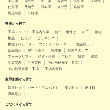
山口県
徳島県
香川県
愛媛県
高知県
福岡県
佐賀県
長崎県
熊本県
大分県
宮崎県
鹿児島県
沖縄県
職種から探す
工場スタッフ・工場内作業
組立・組付け
加工
検査
検品
仕分け
ピッキング
機械オペレーター・マシンオペレーター
食品加工
部品供給
保守・保全
軽作業
製造スタッフ
フォークリフト
鋳造・鍛造
プレス
研磨
塗装
生産管理
品質管理
その他軽作業・物流
その他製造業・工場
工場内事務
雇用形態から探す
派遣社員
パート・アルバイト
契約社員
正社員
職業紹介
こだわりから探す