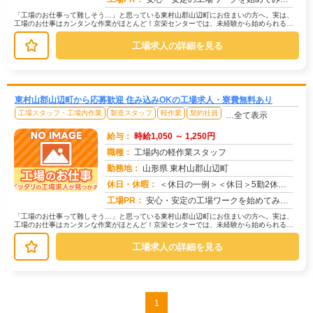
「工場のお仕事って難しそう…」と思っている東村山郡山辺町にお住まいの方へ。実は、
工場のお仕事はカンタンな作業がほとんど！京栄センターでは、未経験から始められるお
仕事を多数ご紹介しています。たとえ...
工場求人の詳細を見る
東村山郡山辺町から応募歓迎 住み込みOKの工場求人・寮費無料あり
工場スタッフ・工場内作業
製造スタッフ
軽作業
契約社員
…全て表示
給与：
時給1,050 ～ 1,250円
職種：
工場内の軽作業スタッフ
勤務地：
山形県 東村山郡山辺町
休日・休暇：
＜休日の一例＞＜休日＞5勤2休（工場カレンダーによる）★ＧＷ・夏季・年末年始休暇あり★有給休暇あり※配属先により休...
求人番号：173315
工場PR：
安心・安定の工場ワークを始めてみませんか？株式会社京栄センターが選ばれる理由はこちら！【理由①】手厚いサポート体制...
「工場のお仕事って難しそう…」と思っている東村山郡山辺町にお住まいの方へ。実は、
工場のお仕事はカンタンな作業がほとんど！京栄センターでは、未経験から始められるお
仕事を多数ご紹介しています。たとえ...
工場求人の詳細を見る
1