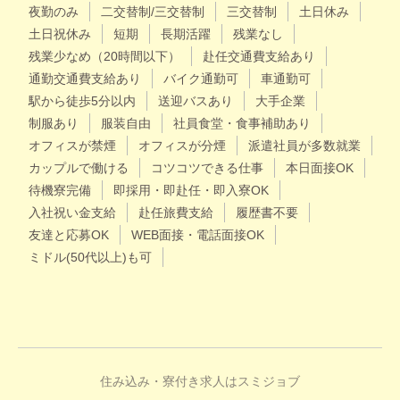
夜勤のみ
二交替制/三交替制
三交替制
土日休み
土日祝休み
短期
長期活躍
残業なし
残業少なめ（20時間以下）
赴任交通費支給あり
通勤交通費支給あり
バイク通勤可
車通勤可
駅から徒歩5分以内
送迎バスあり
大手企業
制服あり
服装自由
社員食堂・食事補助あり
オフィスが禁煙
オフィスが分煙
派遣社員が多数就業
カップルで働ける
コツコツできる仕事
本日面接OK
待機寮完備
即採用・即赴任・即入寮OK
入社祝い金支給
赴任旅費支給
履歴書不要
友達と応募OK
WEB面接・電話面接OK
ミドル(50代以上)も可
住み込み・寮付き求人はスミジョブ