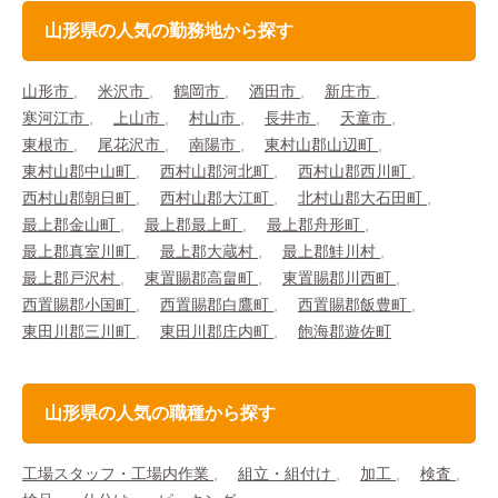
山形県の人気の勤務地から探す
山形市
米沢市
鶴岡市
酒田市
新庄市
寒河江市
上山市
村山市
長井市
天童市
東根市
尾花沢市
南陽市
東村山郡山辺町
東村山郡中山町
西村山郡河北町
西村山郡西川町
西村山郡朝日町
西村山郡大江町
北村山郡大石田町
最上郡金山町
最上郡最上町
最上郡舟形町
最上郡真室川町
最上郡大蔵村
最上郡鮭川村
最上郡戸沢村
東置賜郡高畠町
東置賜郡川西町
西置賜郡小国町
西置賜郡白鷹町
西置賜郡飯豊町
東田川郡三川町
東田川郡庄内町
飽海郡遊佐町
山形県の人気の職種から探す
工場スタッフ・工場内作業
組立・組付け
加工
検査