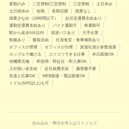
夜勤のみ
二交替制/三交替制
三交替制
土日休み
土日祝休み
短期
長期活躍
残業なし
残業少なめ（20時間以下）
赴任交通費支給あり
通勤交通費支給あり
バイク通勤可
車通勤可
駅から徒歩5分以内
送迎バスあり
大手企業
制服あり
服装自由
社員食堂・食事補助あり
オフィスが禁煙
オフィスが分煙
派遣社員が多数就業
カップルで働ける
コツコツできる仕事
本日面接OK
待機寮完備
即採用・即赴任・即入寮OK
入社祝い金支給
赴任旅費支給
履歴書不要
友達と応募OK
WEB面接・電話面接OK
ミドル(50代以上)も可
住み込み・寮付き求人はスミジョブ