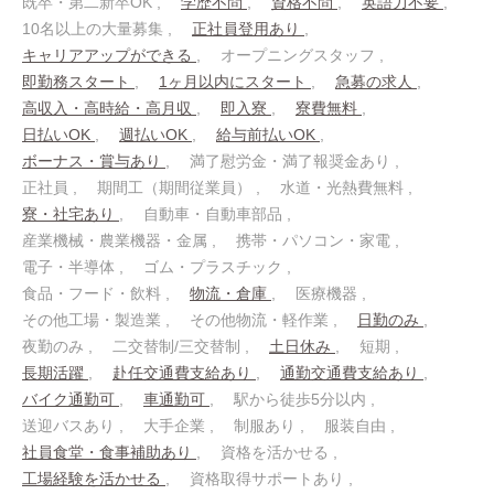
既卒・第二新卒OK
学歴不問
資格不問
英語力不要
10名以上の大量募集
正社員登用あり
キャリアアップができる
オープニングスタッフ
即勤務スタート
1ヶ月以内にスタート
急募の求人
高収入・高時給・高月収
即入寮
寮費無料
日払いOK
週払いOK
給与前払いOK
ボーナス・賞与あり
満了慰労金・満了報奨金あり
正社員
期間工（期間従業員）
水道・光熱費無料
寮・社宅あり
自動車・自動車部品
産業機械・農業機器・金属
携帯・パソコン・家電
電子・半導体
ゴム・プラスチック
食品・フード・飲料
物流・倉庫
医療機器
その他工場・製造業
その他物流・軽作業
日勤のみ
夜勤のみ
二交替制/三交替制
土日休み
短期
長期活躍
赴任交通費支給あり
通勤交通費支給あり
バイク通勤可
車通勤可
駅から徒歩5分以内
送迎バスあり
大手企業
制服あり
服装自由
社員食堂・食事補助あり
資格を活かせる
工場経験を活かせる
資格取得サポートあり