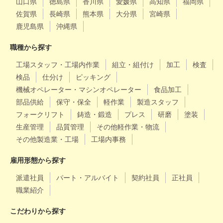
山口県
徳島県
香川県
愛媛県
高知県
福岡県
佐賀県
長崎県
熊本県
大分県
宮崎県
鹿児島県
沖縄県
職種から探す
工場スタッフ・工場内作業
組立・組付け
加工
検査
検品
仕分け
ピッキング
機械オペレーター・マシンオペレーター
食品加工
部品供給
保守・保全
軽作業
製造スタッフ
フォークリフト
鋳造・鍛造
プレス
研磨
塗装
生産管理
品質管理
その他軽作業・物流
その他製造業・工場
工場内事務
雇用形態から探す
派遣社員
パート・アルバイト
契約社員
正社員
職業紹介
こだわりから探す