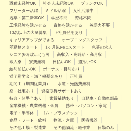
職種未経験OK
社会人未経験OK
ブランクOK
フリーター活躍
ミドル活躍
女性活躍中
既卒・第二新卒OK
学歴不問
資格不問
工場経験を活かせる
資格を活かせる
英語力不要
10名以上の大量募集
正社員登用あり
キャリアアップができる
オープニングスタッフ
即勤務スタート
1ヶ月以内にスタート
急募の求人
シニア(60代以上)も可
高収入・高時給・高月収
即入寮
寮費無料
日払いOK
週払いOK
給与前払いOK
ボーナス・賞与あり
満了慰労金・満了報奨金あり
正社員
期間工（期間従業員）
水道・光熱費無料
寮・社宅あり
資格取得サポートあり
特典・諸手当あり
家賃補助あり
自動車・自動車部品
産業機械・農業機器・金属
携帯・パソコン・家電
電子・半導体
ゴム・プラスチック
食品・フード・飲料
物流・倉庫
医療機器
その他工場・製造業
その他物流・軽作業
日勤のみ