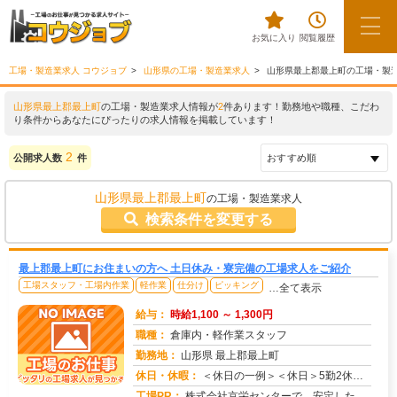
お気に入り
閲覧履歴
工場・製造業求人 コウジョブ
山形県の工場・製造業求人
山形県最上郡最上町の工場・製
山形県最上郡最上町
の工場・製造業求人情報が
2
件あります！勤務地や職種、こだわ
り条件からあなたにぴったりの求人情報を掲載しています！
2
公開求人数
件
山形県最上郡最上町
の工場・製造業求人
検索条件を変更する
最上郡最上町にお住まいの方へ 土日休み・寮完備の工場求人をご紹介
工場スタッフ・工場内作業
軽作業
仕分け
ピッキング
…全て表示
給与：
時給1,100 ～ 1,300円
職種：
倉庫内・軽作業スタッフ
勤務地：
山形県 最上郡最上町
休日・休暇：
＜休日の一例＞＜休日＞5勤2休（工場カレンダーによる）★ＧＷ・夏季・年末年始休暇あり★有給休暇あり※配属先により休...
求人番号：173323
工場PR：
株式会社京栄センターで、安定した暮らしを手に入れませんか？☆家具付き寮がすぐに利用可能！→ 敷金・礼金・鍵交換代も...