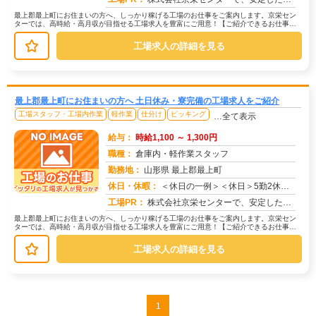
最上郡最上町にお住まいの方へ、しっかり稼げる工場のお仕事をご案内します。京栄セン
ターでは、高時給・高月収が目指せる工場求人を豊富にご用意！【ご紹介できるお仕事の
一例】◇ 製造ラインでの組立・加工...
工場求人の詳細を見る
最上郡最上町にお住まいの方へ 土日休み・寮完備の工場求人をご紹介
工場スタッフ・工場内作業
軽作業
仕分け
ピッキング
…全て表示
給与：
時給1,100 ～ 1,300円
職種：
倉庫内・軽作業スタッフ
勤務地：
山形県 最上郡最上町
休日・休暇：
＜休日の一例＞＜休日＞5勤2休（工場カレンダーによる）★ＧＷ・夏季・年末年始休暇あり★有給休暇あり※配属先により休...
求人番号：171472
工場PR：
株式会社京栄センターで、安定した暮らしを手に入れませんか？☆家具付き寮がすぐに利用可能！→ 敷金・礼金・鍵交換代も...
最上郡最上町にお住まいの方へ、しっかり稼げる工場のお仕事をご案内します。京栄セン
ターでは、高時給・高月収が目指せる工場求人を豊富にご用意！【ご紹介できるお仕事の
一例】◇ 製造ラインでの組立・加工...
工場求人の詳細を見る
1