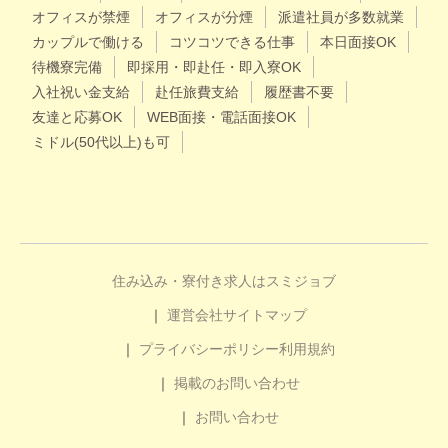
オフィスが禁煙
オフィスが分煙
派遣社員が多数就業
カップルで働ける
コツコツできる仕事
本日面接OK
待機寮完備
即採用・即赴任・即入寮OK
入社祝い金支給
赴任旅費支給
履歴書不要
友達と応募OK
WEB面接・電話面接OK
ミドル(50代以上)も可
住み込み・寮付き求人はスミジョブ
運営会社
サイトマップ
プライバシーポリシー
利用規約
掲載のお問い合わせ
お問い合わせ