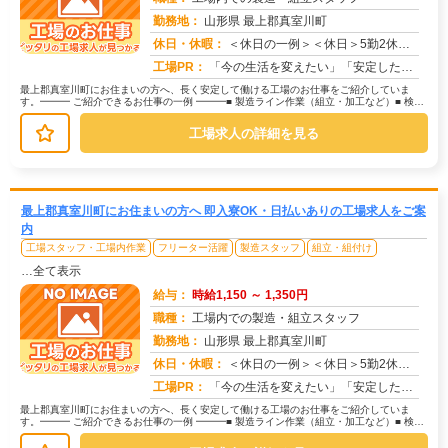
勤務地：
山形県 最上郡真室川町
休日・休暇：
＜休日の一例＞＜休日＞5勤2休（工場カレンダーによる）★ＧＷ・夏季・年末年始休暇あり★有給休暇あり※配属先により休...
求人番号：171474
工場PR：
「今の生活を変えたい」「安定した収入がほしい」そんなあなたの想いに応えます。株式会社京栄センターは、工場・製造業に...
最上郡真室川町にお住まいの方へ、長く安定して働ける工場のお仕事をご紹介していま
す。━━━ ご紹介できるお仕事の一例 ━━━■ 製造ライン作業（組立・加工など）■ 検
査・検品（目視チェックなど）■...
工場求人の詳細を見る
最上郡真室川町にお住まいの方へ 即入寮OK・日払いありの工場求人をご案
内
工場スタッフ・工場内作業
フリーター活躍
製造スタッフ
組立・組付け
…全て表示
給与：
時給1,150 ～ 1,350円
職種：
工場内での製造・組立スタッフ
勤務地：
山形県 最上郡真室川町
休日・休暇：
＜休日の一例＞＜休日＞5勤2休（工場カレンダーによる）★ＧＷ・夏季・年末年始休暇あり★有給休暇あり※配属先により休...
求人番号：173325
工場PR：
「今の生活を変えたい」「安定した収入がほしい」そんなあなたの想いに応えます。株式会社京栄センターは、工場・製造業に...
最上郡真室川町にお住まいの方へ、長く安定して働ける工場のお仕事をご紹介していま
す。━━━ ご紹介できるお仕事の一例 ━━━■ 製造ライン作業（組立・加工など）■ 検
査・検品（目視チェックなど）■...