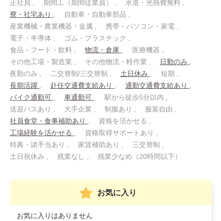
正社員
期間工（期間従業員）
水道・光熱費無料
寮・社宅あり
自動車・自動車部品
産業機械・農業機器・金属
携帯・パソコン・家電
電子・半導体
ゴム・プラスチック
食品・フード・飲料
物流・倉庫
医療機器
その他工場・製造業
その他物流・軽作業
日勤のみ
夜勤のみ
二交替制/三交替制
土日休み
短期
長期活躍
赴任交通費支給あり
通勤交通費支給あり
バイク通勤可
車通勤可
駅から徒歩5分以内
送迎バスあり
大手企業
制服あり
服装自由
社員食堂・食事補助あり
資格を活かせる
工場経験を活かせる
資格取得サポートあり
特典・諸手当あり
家賃補助あり
三交替制
土日祝休み
残業なし
残業少なめ（20時間以下）
お気に入り
お気に入りはありません