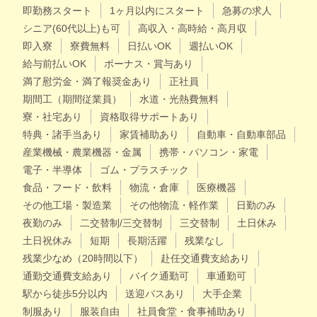
即勤務スタート
1ヶ月以内にスタート
急募の求人
シニア(60代以上)も可
高収入・高時給・高月収
即入寮
寮費無料
日払いOK
週払いOK
給与前払いOK
ボーナス・賞与あり
満了慰労金・満了報奨金あり
正社員
期間工（期間従業員）
水道・光熱費無料
寮・社宅あり
資格取得サポートあり
特典・諸手当あり
家賃補助あり
自動車・自動車部品
産業機械・農業機器・金属
携帯・パソコン・家電
電子・半導体
ゴム・プラスチック
食品・フード・飲料
物流・倉庫
医療機器
その他工場・製造業
その他物流・軽作業
日勤のみ
夜勤のみ
二交替制/三交替制
三交替制
土日休み
土日祝休み
短期
長期活躍
残業なし
残業少なめ（20時間以下）
赴任交通費支給あり
通勤交通費支給あり
バイク通勤可
車通勤可
駅から徒歩5分以内
送迎バスあり
大手企業
制服あり
服装自由
社員食堂・食事補助あり