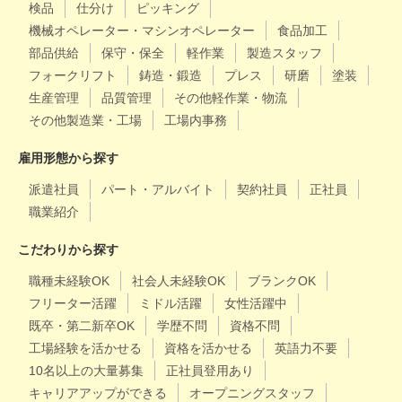
検品
仕分け
ピッキング
機械オペレーター・マシンオペレーター
食品加工
部品供給
保守・保全
軽作業
製造スタッフ
フォークリフト
鋳造・鍛造
プレス
研磨
塗装
生産管理
品質管理
その他軽作業・物流
その他製造業・工場
工場内事務
雇用形態から探す
派遣社員
パート・アルバイト
契約社員
正社員
職業紹介
こだわりから探す
職種未経験OK
社会人未経験OK
ブランクOK
フリーター活躍
ミドル活躍
女性活躍中
既卒・第二新卒OK
学歴不問
資格不問
工場経験を活かせる
資格を活かせる
英語力不要
10名以上の大量募集
正社員登用あり
キャリアアップができる
オープニングスタッフ