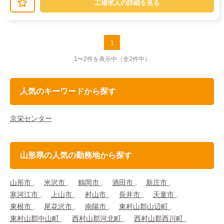
工場求人の詳細を見る
1
1〜2件を表示中
（全2件中）
人気のキーワードから探す
京栄センター
山形県の人気の勤務地から探す
山形市
米沢市
鶴岡市
酒田市
新庄市
寒河江市
上山市
村山市
長井市
天童市
東根市
尾花沢市
南陽市
東村山郡山辺町
東村山郡中山町
西村山郡河北町
西村山郡西川町