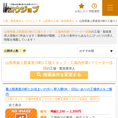
お気に入り
閲覧履歴
工場・製造業求人 コウジョブ
山形県の工場・製造業求人
山形県最上郡真室川町×工場スタ
山形県最上郡真室川町×工場スタッフ・工場内作業×フリーター活躍
の工場・製造業
求人情報が
2
件あります！勤務地や職種、こだわり条件からあなたにぴったりの求人
情報を掲載しています！
2
公開求人数
件
山形県最上郡真室川町×工場スタッフ・工場内作業×フリーター活
躍
の工場・製造業求人
検索条件を変更する
最上郡真室川町にお住まいの方へ 即入寮OK・日払いありの工場求人をご案
内
工場スタッフ・工場内作業
フリーター活躍
製造スタッフ
組立・組付け
…全て表示
給与：
時給1,150 ～ 1,350円
職種：
工場内での製造・組立スタッフ