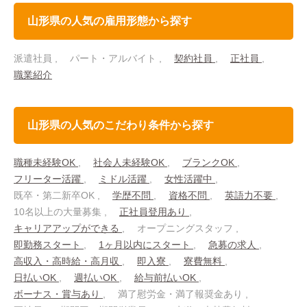
山形県の人気の雇用形態から探す
派遣社員
パート・アルバイト
契約社員
正社員
職業紹介
山形県の人気のこだわり条件から探す
職種未経験OK
社会人未経験OK
ブランクOK
フリーター活躍
ミドル活躍
女性活躍中
既卒・第二新卒OK
学歴不問
資格不問
英語力不要
10名以上の大量募集
正社員登用あり
キャリアアップができる
オープニングスタッフ
即勤務スタート
1ヶ月以内にスタート
急募の求人
高収入・高時給・高月収
即入寮
寮費無料
日払いOK
週払いOK
給与前払いOK
ボーナス・賞与あり
満了慰労金・満了報奨金あり