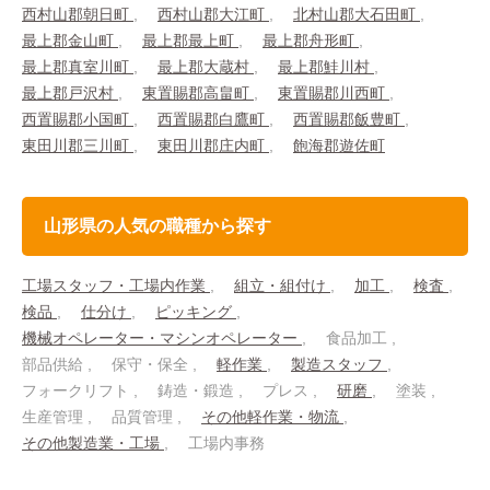
西村山郡朝日町
西村山郡大江町
北村山郡大石田町
最上郡金山町
最上郡最上町
最上郡舟形町
最上郡真室川町
最上郡大蔵村
最上郡鮭川村
最上郡戸沢村
東置賜郡高畠町
東置賜郡川西町
西置賜郡小国町
西置賜郡白鷹町
西置賜郡飯豊町
東田川郡三川町
東田川郡庄内町
飽海郡遊佐町
山形県の人気の職種から探す
工場スタッフ・工場内作業
組立・組付け
加工
検査
検品
仕分け
ピッキング
機械オペレーター・マシンオペレーター
食品加工
部品供給
保守・保全
軽作業
製造スタッフ
フォークリフト
鋳造・鍛造
プレス
研磨
塗装
生産管理
品質管理
その他軽作業・物流
その他製造業・工場
工場内事務