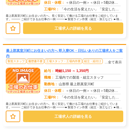
休日・休暇：
＜休日の一例＞＜休日＞5勤2休（工場カレンダーによる）★ＧＷ・夏季・年末年始休暇あり★有給休暇あり※配属先により休...
求人番号：173325
工場PR：
「今の生活を変えたい」「安定した収入がほしい」そんなあなたの想いに応えます。株式会社京栄センターは、工場・製造業に...
最上郡真室川町にお住まいの方へ、長く安定して働ける工場のお仕事をご紹介していま
す。━━━ ご紹介できるお仕事の一例 ━━━■ 製造ライン作業（組立・加工など）■ 検
査・検品（目視チェックなど）■...
工場求人の詳細を見る
最上郡真室川町にお住まいの方へ 即入寮OK・日払いありの工場求人をご案
内
製造スタッフ
履歴書不要
工場スタッフ・工場内作業
組立・組付け
…全て表示
給与：
時給1,150 ～ 1,350円
職種：
工場内での製造・組立スタッフ
勤務地：
山形県 最上郡真室川町
休日・休暇：
＜休日の一例＞＜休日＞5勤2休（工場カレンダーによる）★ＧＷ・夏季・年末年始休暇あり★有給休暇あり※配属先により休...
求人番号：171474
工場PR：
「今の生活を変えたい」「安定した収入がほしい」そんなあなたの想いに応えます。株式会社京栄センターは、工場・製造業に...
最上郡真室川町にお住まいの方へ、長く安定して働ける工場のお仕事をご紹介していま
す。━━━ ご紹介できるお仕事の一例 ━━━■ 製造ライン作業（組立・加工など）■ 検
査・検品（目視チェックなど）■...
工場求人の詳細を見る