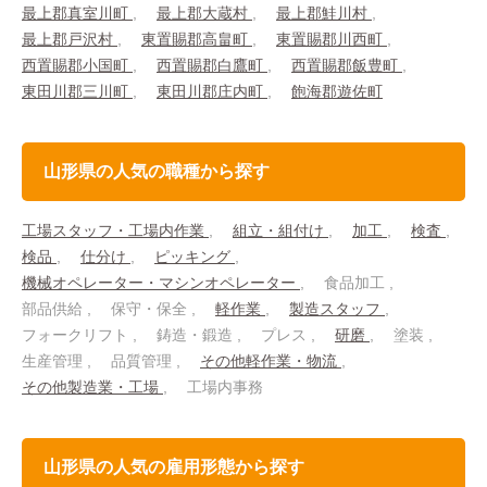
最上郡真室川町
最上郡大蔵村
最上郡鮭川村
最上郡戸沢村
東置賜郡高畠町
東置賜郡川西町
西置賜郡小国町
西置賜郡白鷹町
西置賜郡飯豊町
東田川郡三川町
東田川郡庄内町
飽海郡遊佐町
山形県の人気の職種から探す
工場スタッフ・工場内作業
組立・組付け
加工
検査
検品
仕分け
ピッキング
機械オペレーター・マシンオペレーター
食品加工
部品供給
保守・保全
軽作業
製造スタッフ
フォークリフト
鋳造・鍛造
プレス
研磨
塗装
生産管理
品質管理
その他軽作業・物流
その他製造業・工場
工場内事務
山形県の人気の雇用形態から探す