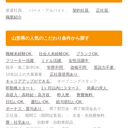
派遣社員
パート・アルバイト
契約社員
正社員
職業紹介
山形県の人気のこだわり条件から探す
職種未経験OK
社会人未経験OK
ブランクOK
フリーター活躍
ミドル活躍
女性活躍中
既卒・第二新卒OK
学歴不問
資格不問
英語力不要
10名以上の大量募集
正社員登用あり
キャリアアップができる
オープニングスタッフ
即勤務スタート
1ヶ月以内にスタート
急募の求人
高収入・高時給・高月収
即入寮
寮費無料
日払いOK
週払いOK
給与前払いOK
ボーナス・賞与あり
満了慰労金・満了報奨金あり
正社員
期間工（期間従業員）
水道・光熱費無料
寮・社宅あり
自動車・自動車部品