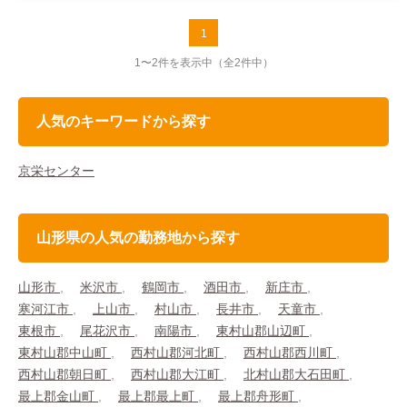
1
1〜2件を表示中
（全2件中）
人気のキーワードから探す
京栄センター
山形県の人気の勤務地から探す
山形市
米沢市
鶴岡市
酒田市
新庄市
寒河江市
上山市
村山市
長井市
天童市
東根市
尾花沢市
南陽市
東村山郡山辺町
東村山郡中山町
西村山郡河北町
西村山郡西川町
西村山郡朝日町
西村山郡大江町
北村山郡大石田町
最上郡金山町
最上郡最上町
最上郡舟形町