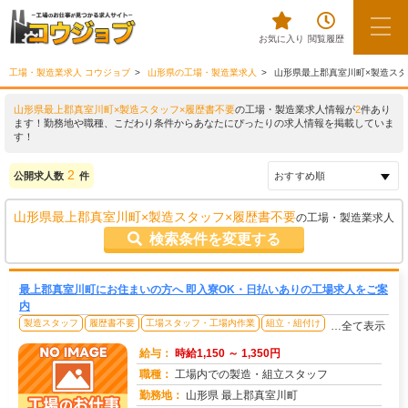
お気に入り
閲覧履歴
工場・製造業求人 コウジョブ
山形県の工場・製造業求人
山形県最上郡真室川町×製造スタ
山形県最上郡真室川町×製造スタッフ×履歴書不要
の工場・製造業求人情報が
2
件あり
ます！勤務地や職種、こだわり条件からあなたにぴったりの求人情報を掲載していま
す！
2
公開求人数
件
山形県最上郡真室川町×製造スタッフ×履歴書不要
の工場・製造業求人
検索条件を変更する
最上郡真室川町にお住まいの方へ 即入寮OK・日払いありの工場求人をご案
内
製造スタッフ
履歴書不要
工場スタッフ・工場内作業
組立・組付け
…全て表示
給与：
時給1,150 ～ 1,350円
職種：
工場内での製造・組立スタッフ
勤務地：
山形県 最上郡真室川町