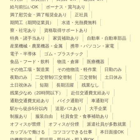
給与前払いOK
ボーナス・賞与あり
満了慰労金・満了報奨金あり
正社員
期間工（期間従業員）
水道・光熱費無料
寮・社宅あり
資格取得サポートあり
特典・諸手当あり
家賃補助あり
自動車・自動車部品
産業機械・農業機器・金属
携帯・パソコン・家電
電子・半導体
ゴム・プラスチック
食品・フード・飲料
物流・倉庫
医療機器
その他工場・製造業
その他物流・軽作業
日勤のみ
夜勤のみ
二交替制/三交替制
三交替制
土日休み
土日祝休み
短期
長期活躍
残業なし
残業少なめ（20時間以下）
赴任交通費支給あり
通勤交通費支給あり
バイク通勤可
車通勤可
駅から徒歩5分以内
送迎バスあり
大手企業
制服あり
服装自由
社員食堂・食事補助あり
オフィスが禁煙
オフィスが分煙
派遣社員が多数就業
カップルで働ける
コツコツできる仕事
本日面接OK
待機寮完備
即採用・即赴任・即入寮OK