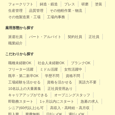
フォークリフト
鋳造・鍛造
プレス
研磨
塗装
生産管理
品質管理
その他軽作業・物流
その他製造業・工場
工場内事務
雇用形態から探す
派遣社員
パート・アルバイト
契約社員
正社員
職業紹介
こだわりから探す
職種未経験OK
社会人未経験OK
ブランクOK
フリーター活躍
ミドル活躍
女性活躍中
既卒・第二新卒OK
学歴不問
資格不問
工場経験を活かせる
資格を活かせる
英語力不要
10名以上の大量募集
正社員登用あり
キャリアアップができる
オープニングスタッフ
即勤務スタート
1ヶ月以内にスタート
急募の求人
シニア(60代以上)も可
高収入・高時給・高月収
即入寮
寮費無料
日払いOK
週払いOK