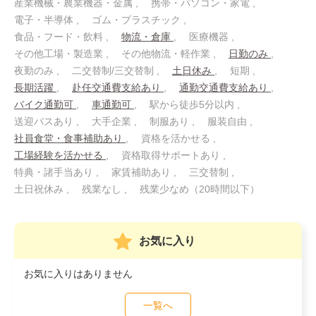
産業機械・農業機器・金属
携帯・パソコン・家電
電子・半導体
ゴム・プラスチック
食品・フード・飲料
物流・倉庫
医療機器
その他工場・製造業
その他物流・軽作業
日勤のみ
夜勤のみ
二交替制/三交替制
土日休み
短期
長期活躍
赴任交通費支給あり
通勤交通費支給あり
バイク通勤可
車通勤可
駅から徒歩5分以内
送迎バスあり
大手企業
制服あり
服装自由
社員食堂・食事補助あり
資格を活かせる
工場経験を活かせる
資格取得サポートあり
特典・諸手当あり
家賃補助あり
三交替制
土日祝休み
残業なし
残業少なめ（20時間以下）
お気に入り
お気に入りはありません
一覧へ