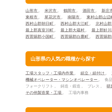
山形市
米沢市
鶴岡市
酒田市
新庄
東根市
尾花沢市
南陽市
東村山郡山辺
西村山郡朝日町
西村山郡大江町
北村山郡
最上郡真室川町
最上郡大蔵村
最上郡鮭
西置賜郡小国町
西置賜郡白鷹町
西置賜
山形県の人気の職種から探す
工場スタッフ・工場内作業
組立・組付け
機械オペレーター・マシンオペレーター
食
フォークリフト
鋳造・鍛造
プレス
研
その他製造業・工場
工場内事務