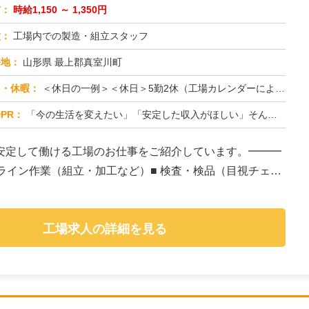
与：
時給1,150 ～ 1,350円
種：
工場内での製造・組立スタッフ
務地：
山形県 最上郡真室川町
日・休暇：
＜休日の一例＞＜休日＞5勤2休（工場カレンダーによる）★ＧＷ・夏季・年末年始休暇あり★有給休暇あり※配属先により休...
PR：
「今の生活を変えたい」「安定した収入がほしい」そんなあなたの想いに応えます。株式会社京栄センターは、工場・製造業に...
安定して働ける工場のお仕事をご紹介しています。━━━
造ライン作業（組立・加工など）■ 検査・検品（目視チェッ
工場求人の詳細を見る