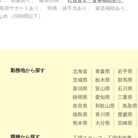
業
制服あり
服装自由
社員食堂・食事補助あり
取得サポートあり
特典・諸手当あり
家賃補助あり
なめ（20時間以下）
勤務地から探す
北海道
青森県
岩手県
茨城県
栃木県
群馬県
新潟県
富山県
石川県
静岡県
愛知県
三重県
奈良県
和歌山県
鳥取県
徳島県
香川県
愛媛県
熊本県
大分県
宮崎県
職種から探す
工場スタッフ・工場内作業