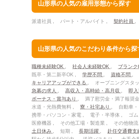
山形県の人気の雇用形態から探す
派遣社員
パート・アルバイト
契約社員
山形県の人気のこだわり条件から探
職種未経験OK
社会人未経験OK
ブランク
既卒・第二新卒OK
学歴不問
資格不問
キャリアアップができる
オープニングスタ
急募の求人
高収入・高時給・高月収
即
ボーナス・賞与あり
満了慰労金・満了報奨
水道・光熱費無料
寮・社宅あり
自動車・
携帯・パソコン・家電
電子・半導体
ゴム
医療機器
その他工場・製造業
その他物
土日休み
短期
長期活躍
赴任交通費支