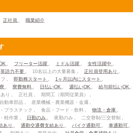
正社員
職業紹介
す
OK
フリーター活躍
ミドル活躍
女性活躍中
英語力不要
10名以上の大量募集
正社員登用あり
ッフ
即勤務スタート
1ヶ月以内にスタート
入寮
寮費無料
日払いOK
週払いOK
給与前払いOK
金あり
正社員
期間工（期間従業員）
自動車部品
産業機械・農業機器・金属
・プラスチック
食品・フード・飲料
物流・倉庫
流・軽作業
日勤のみ
夜勤のみ
二交替制/三交替制
給あり
通勤交通費支給あり
バイク通勤可
車通勤可