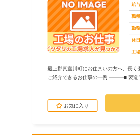
給
職
勤
休
工場
求人番号：173325
最上郡真室川町にお住まいの方へ、長く
ご紹介できるお仕事の一例 ━━━■ 製
クなど）■...
お気に入り