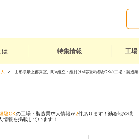
とは
特集情報
工場
求人
山形県最上郡真室川町×組立・組付け×職種未経験OKの工場・製造業
経験OK
の工場・製造業求人情報が
2
件あります！勤務地や職
人情報を掲載しています！