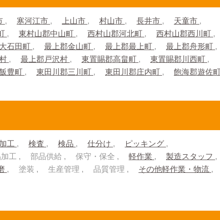
市
寒河江市
上山市
村山市
長井市
天童市
町
東村山郡中山町
西村山郡河北町
西村山郡西川町
大石田町
最上郡金山町
最上郡最上町
最上郡舟形町
川村
最上郡戸沢村
東置賜郡高畠町
東置賜郡川西町
郡飯豊町
東田川郡三川町
東田川郡庄内町
飽海郡遊佐
加工
検査
検品
仕分け
ピッキング
品加工
部品供給
保守・保全
軽作業
製造スタッフ
磨
塗装
生産管理
品質管理
その他軽作業・物流