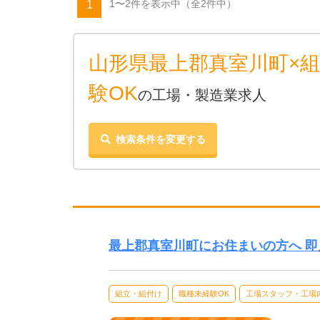
1〜2件を表示中
（全2件中）
1
山形県最上郡真室川町×組
験OK
の工場・製造業求人
検索条件を変更する
最上郡真室川町にお住まいの方へ 即
組立・組付け
職種未経験OK
工場スタッフ・工場