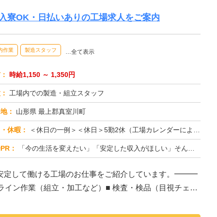
入寮OK・日払いありの工場求人をご案内
内作業
製造スタッフ
…全て表示
与：
時給1,150 ～ 1,350円
種：
工場内での製造・組立スタッフ
務地：
山形県 最上郡真室川町
日・休暇：
＜休日の一例＞＜休日＞5勤2休（工場カレンダーによる）★ＧＷ・夏季・年末年始休暇あり★有給休暇あり※配属先により休...
PR：
「今の生活を変えたい」「安定した収入がほしい」そんなあなたの想いに応えます。株式会社京栄センターは、工場・製造業に...
安定して働ける工場のお仕事をご紹介しています。━━━
造ライン作業（組立・加工など）■ 検査・検品（目視チェッ