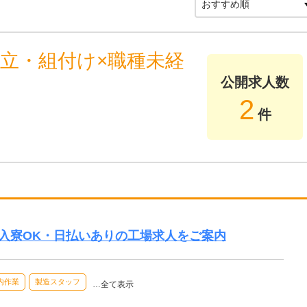
立・組付け×職種未経
公開求人数
2
件
入寮OK・日払いありの工場求人をご案内
内作業
製造スタッフ
…全て表示