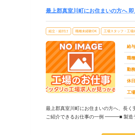
最上郡真室川町にお住まいの方へ 即
組立・組付け
職種未経験OK
工場スタッフ・工場
給
職
勤
休
工場
求人番号：171474
最上郡真室川町にお住まいの方へ、長く
ご紹介できるお仕事の一例 ━━━■ 製
クなど）■...