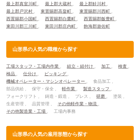
最上郡真室川町
最上郡大蔵村
最上郡鮭川村
最上郡戸沢村
東置賜郡高畠町
東置賜郡川西町
西置賜郡小国町
西置賜郡白鷹町
西置賜郡飯豊町
東田川郡三川町
東田川郡庄内町
飽海郡遊佐町
山形県の人気の職種から探す
工場スタッフ・工場内作業
組立・組付け
加工
検査
検品
仕分け
ピッキング
機械オペレーター・マシンオペレーター
食品加工
部品供給
保守・保全
軽作業
製造スタッフ
フォークリフト
鋳造・鍛造
プレス
研磨
塗装
生産管理
品質管理
その他軽作業・物流
その他製造業・工場
工場内事務
山形県の人気の雇用形態から探す