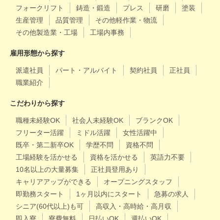
フォークリフト
鋳造・鍛造
プレス
研磨
塗装
生産管理
品質管理
その他軽作業・物流
その他製造業・工場
工場内事務
雇用形態から探す
派遣社員
パート・アルバイト
契約社員
正社員
職業紹介
こだわりから探す
職種未経験OK
社会人未経験OK
ブランクOK
フリーター活躍
ミドル活躍
女性活躍中
既卒・第二新卒OK
学歴不問
資格不問
工場経験を活かせる
資格を活かせる
英語力不要
10名以上の大量募集
正社員登用あり
キャリアアップができる
オープニングスタッフ
即勤務スタート
1ヶ月以内にスタート
急募の求人
シニア(60代以上)も可
高収入・高時給・高月収
即入寮
寮費無料
日払いOK
週払いOK