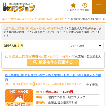
お気に入り
閲覧履歴
工場・製造業求人 コウジョブ
山形県の工場・製造業求人
山形県最上郡真室川町×組立・組
山形県最上郡真室川町×組立・組付け×資格不問
の工場・製造業求人情報が
2
件ありま
す！勤務地や職種、こだわり条件からあなたにぴったりの求人情報を掲載していま
す！
2
公開求人数
件
山形県最上郡真室川町×組立・組付け×資格不問
の工場・製造業求人
検索条件を変更する
最上郡真室川町にお住まいの方へ 即入寮OK・日払いありの工場求人をご案
内
組立・組付け
資格不問
工場スタッフ・工場内作業
製造スタッフ
…全て表示
給与：
時給1,150 ～ 1,350円
職種：
工場内での製造・組立スタッフ
勤務地：
山形県 最上郡真室川町