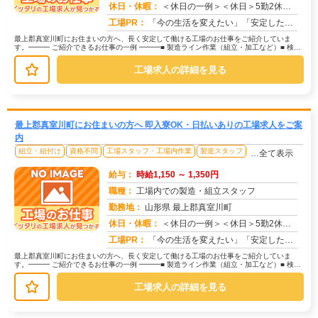
休日・休暇：
＜休日の一例＞＜休日＞5勤2休（工場カレンダーによる）★ＧＷ・夏季・年末年始休暇あり★有給休暇あり※配属先により休...
求人番号：173325
工場PR：
「今の生活を変えたい」「安定した収入がほしい」そんなあなたの想いに応えます。株式会社京栄センターは、工場・製造業に...
最上郡真室川町にお住まいの方へ、長く安定して働ける工場のお仕事をご紹介していま
す。━━━ ご紹介できるお仕事の一例 ━━━■ 製造ライン作業（組立・加工など）■ 検
査・検品（目視チェックなど）■...
工場求人の詳細を見る
最上郡真室川町にお住まいの方へ 即入寮OK・日払いありの工場求人をご案
内
組立・組付け
資格不問
工場スタッフ・工場内作業
製造スタッフ
…全て表示
給与：
時給1,150 ～ 1,350円
職種：
工場内での製造・組立スタッフ
勤務地：
山形県 最上郡真室川町
休日・休暇：
＜休日の一例＞＜休日＞5勤2休（工場カレンダーによる）★ＧＷ・夏季・年末年始休暇あり★有給休暇あり※配属先により休...
求人番号：171474
工場PR：
「今の生活を変えたい」「安定した収入がほしい」そんなあなたの想いに応えます。株式会社京栄センターは、工場・製造業に...
最上郡真室川町にお住まいの方へ、長く安定して働ける工場のお仕事をご紹介していま
す。━━━ ご紹介できるお仕事の一例 ━━━■ 製造ライン作業（組立・加工など）■ 検
査・検品（目視チェックなど）■...
工場求人の詳細を見る