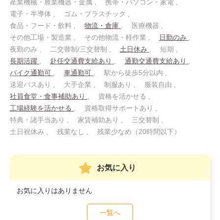
産業機械・農業機器・金属
携帯・パソコン・家電
電子・半導体
ゴム・プラスチック
食品・フード・飲料
物流・倉庫
医療機器
その他工場・製造業
その他物流・軽作業
日勤のみ
夜勤のみ
二交替制/三交替制
土日休み
短期
長期活躍
赴任交通費支給あり
通勤交通費支給あり
バイク通勤可
車通勤可
駅から徒歩5分以内
送迎バスあり
大手企業
制服あり
服装自由
社員食堂・食事補助あり
資格を活かせる
工場経験を活かせる
資格取得サポートあり
特典・諸手当あり
家賃補助あり
三交替制
土日祝休み
残業なし
残業少なめ（20時間以下）
お気に入り
お気に入りはありません
一覧へ