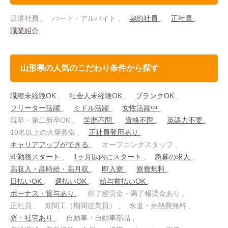
派遣社員
パート・アルバイト
契約社員
正社員
職業紹介
山形県の人気のこだわり条件から探す
職種未経験OK
社会人未経験OK
ブランクOK
フリーター活躍
ミドル活躍
女性活躍中
既卒・第二新卒OK
学歴不問
資格不問
英語力不要
10名以上の大量募集
正社員登用あり
キャリアアップができる
オープニングスタッフ
即勤務スタート
1ヶ月以内にスタート
急募の求人
高収入・高時給・高月収
即入寮
寮費無料
日払いOK
週払いOK
給与前払いOK
ボーナス・賞与あり
満了慰労金・満了報奨金あり
正社員
期間工（期間従業員）
水道・光熱費無料
寮・社宅あり
自動車・自動車部品