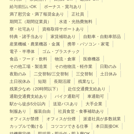
給与前払いOK
ボーナス・賞与あり
満了慰労金・満了報奨金あり
正社員
期間工（期間従業員）
水道・光熱費無料
寮・社宅あり
資格取得サポートあり
特典・諸手当あり
家賃補助あり
自動車・自動車部品
産業機械・農業機器・金属
携帯・パソコン・家電
電子・半導体
ゴム・プラスチック
食品・フード・飲料
物流・倉庫
医療機器
その他工場・製造業
その他物流・軽作業
日勤のみ
夜勤のみ
二交替制/三交替制
三交替制
土日休み
土日祝休み
短期
長期活躍
残業なし
残業少なめ（20時間以下）
赴任交通費支給あり
通勤交通費支給あり
バイク通勤可
車通勤可
駅から徒歩5分以内
送迎バスあり
大手企業
制服あり
服装自由
社員食堂・食事補助あり
オフィスが禁煙
オフィスが分煙
派遣社員が多数就業
カップルで働ける
コツコツできる仕事
本日面接OK
待機寮完備
即採用・即赴任・即入寮OK