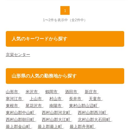
1
1〜2件を表示中
（全2件中）
人気のキーワードから探す
京栄センター
山形県の人気の勤務地から探す
山形市
米沢市
鶴岡市
酒田市
新庄市
寒河江市
上山市
村山市
長井市
天童市
東根市
尾花沢市
南陽市
東村山郡山辺町
東村山郡中山町
西村山郡河北町
西村山郡西川町
西村山郡朝日町
西村山郡大江町
北村山郡大石田町
最上郡金山町
最上郡最上町
最上郡舟形町