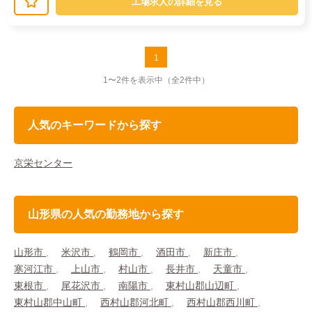
工場求人の詳細を見る
1
1〜2件を表示中
（全2件中）
人気のキーワードから探す
京栄センター
山形県の人気の勤務地から探す
山形市
米沢市
鶴岡市
酒田市
新庄市
寒河江市
上山市
村山市
長井市
天童市
東根市
尾花沢市
南陽市
東村山郡山辺町
東村山郡中山町
西村山郡河北町
西村山郡西川町