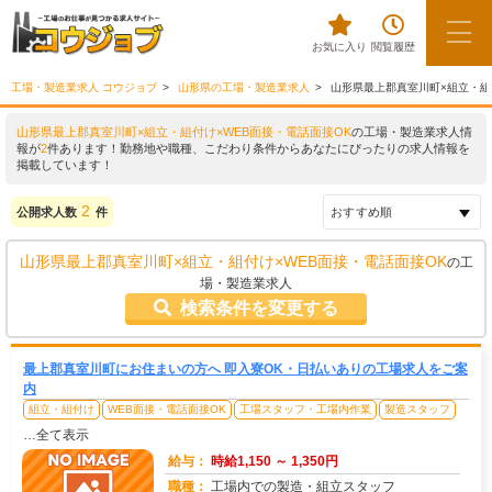
お気に入り
閲覧履歴
工場・製造業求人 コウジョブ
山形県の工場・製造業求人
山形県最上郡真室川町×組立・組
山形県最上郡真室川町×組立・組付け×WEB面接・電話面接OK
の工場・製造業求人情
報が
2
件あります！勤務地や職種、こだわり条件からあなたにぴったりの求人情報を
掲載しています！
2
公開求人数
件
山形県最上郡真室川町×組立・組付け×WEB面接・電話面接OK
の工
場・製造業求人
検索条件を変更する
最上郡真室川町にお住まいの方へ 即入寮OK・日払いありの工場求人をご案
内
組立・組付け
WEB面接・電話面接OK
工場スタッフ・工場内作業
製造スタッフ
…全て表示
給与：
時給1,150 ～ 1,350円
職種：
工場内での製造・組立スタッフ