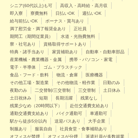
シニア(60代以上)も可
高収入・高時給・高月収
即入寮
寮費無料
日払いOK
週払いOK
給与前払いOK
ボーナス・賞与あり
満了慰労金・満了報奨金あり
正社員
期間工（期間従業員）
水道・光熱費無料
寮・社宅あり
資格取得サポートあり
特典・諸手当あり
家賃補助あり
自動車・自動車部品
産業機械・農業機器・金属
携帯・パソコン・家電
電子・半導体
ゴム・プラスチック
食品・フード・飲料
物流・倉庫
医療機器
その他工場・製造業
その他物流・軽作業
日勤のみ
夜勤のみ
二交替制/三交替制
三交替制
土日休み
土日祝休み
短期
長期活躍
残業なし
残業少なめ（20時間以下）
赴任交通費支給あり
通勤交通費支給あり
バイク通勤可
車通勤可
駅から徒歩5分以内
送迎バスあり
大手企業
制服あり
服装自由
社員食堂・食事補助あり
オフィスが禁煙
オフィスが分煙
派遣社員が多数就業