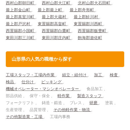
西村山郡朝日町
西村山郡大江町
北村山郡大石田町
最上郡金山町
最上郡最上町
最上郡舟形町
最上郡真室川町
最上郡大蔵村
最上郡鮭川村
最上郡戸沢村
東置賜郡高畠町
東置賜郡川西町
西置賜郡小国町
西置賜郡白鷹町
西置賜郡飯豊町
東田川郡三川町
東田川郡庄内町
飽海郡遊佐町
山形県の人気の職種から探す
工場スタッフ・工場内作業
組立・組付け
加工
検査
検品
仕分け
ピッキング
機械オペレーター・マシンオペレーター
食品加工
部品供給
保守・保全
軽作業
製造スタッフ
フォークリフト
鋳造・鍛造
プレス
研磨
塗装
生産管理
品質管理
その他軽作業・物流
その他製造業・工場
工場内事務