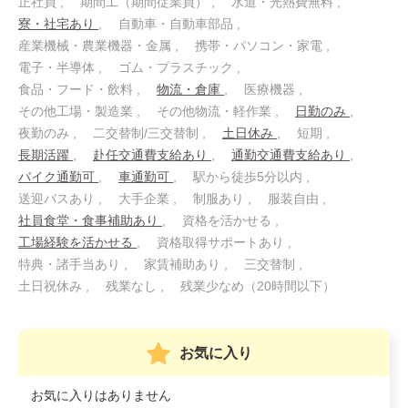
正社員
期間工（期間従業員）
水道・光熱費無料
寮・社宅あり
自動車・自動車部品
産業機械・農業機器・金属
携帯・パソコン・家電
電子・半導体
ゴム・プラスチック
食品・フード・飲料
物流・倉庫
医療機器
その他工場・製造業
その他物流・軽作業
日勤のみ
夜勤のみ
二交替制/三交替制
土日休み
短期
長期活躍
赴任交通費支給あり
通勤交通費支給あり
バイク通勤可
車通勤可
駅から徒歩5分以内
送迎バスあり
大手企業
制服あり
服装自由
社員食堂・食事補助あり
資格を活かせる
工場経験を活かせる
資格取得サポートあり
特典・諸手当あり
家賃補助あり
三交替制
土日祝休み
残業なし
残業少なめ（20時間以下）
お気に入り
お気に入りはありません