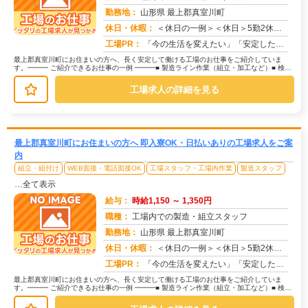
勤務地：
山形県 最上郡真室川町
休日・休暇：
＜休日の一例＞＜休日＞5勤2休（工場カレンダーによる）★ＧＷ・夏季・年末年始休暇あり★有給休暇あり※配属先により休...
求人番号：171474
工場PR：
「今の生活を変えたい」「安定した収入がほしい」そんなあなたの想いに応えます。株式会社京栄センターは、工場・製造業に...
最上郡真室川町にお住まいの方へ、長く安定して働ける工場のお仕事をご紹介していま
す。━━━ ご紹介できるお仕事の一例 ━━━■ 製造ライン作業（組立・加工など）■ 検
査・検品（目視チェックなど）■...
工場求人の詳細を見る
最上郡真室川町にお住まいの方へ 即入寮OK・日払いありの工場求人をご案
内
組立・組付け
WEB面接・電話面接OK
工場スタッフ・工場内作業
製造スタッフ
…全て表示
給与：
時給1,150 ～ 1,350円
職種：
工場内での製造・組立スタッフ
勤務地：
山形県 最上郡真室川町
休日・休暇：
＜休日の一例＞＜休日＞5勤2休（工場カレンダーによる）★ＧＷ・夏季・年末年始休暇あり★有給休暇あり※配属先により休...
求人番号：173325
工場PR：
「今の生活を変えたい」「安定した収入がほしい」そんなあなたの想いに応えます。株式会社京栄センターは、工場・製造業に...
最上郡真室川町にお住まいの方へ、長く安定して働ける工場のお仕事をご紹介していま
す。━━━ ご紹介できるお仕事の一例 ━━━■ 製造ライン作業（組立・加工など）■ 検
査・検品（目視チェックなど）■...