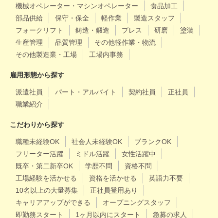
機械オペレーター・マシンオペレーター
食品加工
部品供給
保守・保全
軽作業
製造スタッフ
フォークリフト
鋳造・鍛造
プレス
研磨
塗装
生産管理
品質管理
その他軽作業・物流
その他製造業・工場
工場内事務
雇用形態から探す
派遣社員
パート・アルバイト
契約社員
正社員
職業紹介
こだわりから探す
職種未経験OK
社会人未経験OK
ブランクOK
フリーター活躍
ミドル活躍
女性活躍中
既卒・第二新卒OK
学歴不問
資格不問
工場経験を活かせる
資格を活かせる
英語力不要
10名以上の大量募集
正社員登用あり
キャリアアップができる
オープニングスタッフ
即勤務スタート
1ヶ月以内にスタート
急募の求人