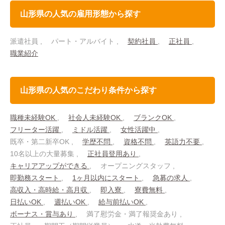
山形県の人気の雇用形態から探す
派遣社員
パート・アルバイト
契約社員
正社員
職業紹介
山形県の人気のこだわり条件から探す
職種未経験OK
社会人未経験OK
ブランクOK
フリーター活躍
ミドル活躍
女性活躍中
既卒・第二新卒OK
学歴不問
資格不問
英語力不要
10名以上の大量募集
正社員登用あり
キャリアアップができる
オープニングスタッフ
即勤務スタート
1ヶ月以内にスタート
急募の求人
高収入・高時給・高月収
即入寮
寮費無料
日払いOK
週払いOK
給与前払いOK
ボーナス・賞与あり
満了慰労金・満了報奨金あり