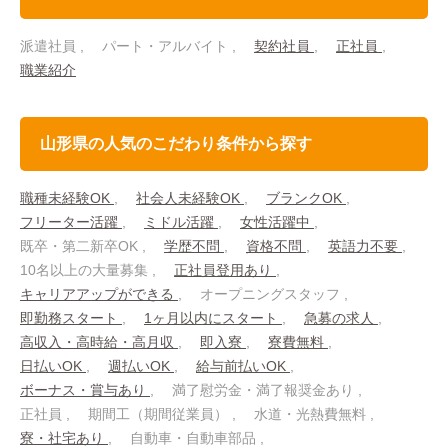
派遣社員
パート・アルバイト
契約社員
正社員
職業紹介
山形県の人気のこだわり条件から探す
職種未経験OK
社会人未経験OK
ブランクOK
フリーター活躍
ミドル活躍
女性活躍中
既卒・第二新卒OK
学歴不問
資格不問
英語力不要
10名以上の大量募集
正社員登用あり
キャリアアップができる
オープニングスタッフ
即勤務スタート
1ヶ月以内にスタート
急募の求人
高収入・高時給・高月収
即入寮
寮費無料
日払いOK
週払いOK
給与前払いOK
ボーナス・賞与あり
満了慰労金・満了報奨金あり
正社員
期間工（期間従業員）
水道・光熱費無料
寮・社宅あり
自動車・自動車部品