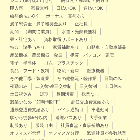
シニア(60代以上)も可
高収入・高時給・高月収
即入寮
寮費無料
日払いOK
週払いOK
給与前払いOK
ボーナス・賞与あり
満了慰労金・満了報奨金あり
正社員
期間工（期間従業員）
水道・光熱費無料
寮・社宅あり
資格取得サポートあり
特典・諸手当あり
家賃補助あり
自動車・自動車部品
産業機械・農業機器・金属
携帯・パソコン・家電
電子・半導体
ゴム・プラスチック
食品・フード・飲料
物流・倉庫
医療機器
その他工場・製造業
その他物流・軽作業
日勤のみ
夜勤のみ
二交替制/三交替制
三交替制
土日休み
土日祝休み
短期
長期活躍
残業なし
残業少なめ（20時間以下）
赴任交通費支給あり
通勤交通費支給あり
バイク通勤可
車通勤可
駅から徒歩5分以内
送迎バスあり
大手企業
制服あり
服装自由
社員食堂・食事補助あり
オフィスが禁煙
オフィスが分煙
派遣社員が多数就業