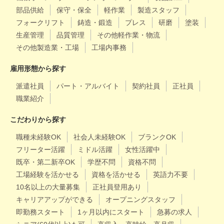
部品供給
保守・保全
軽作業
製造スタッフ
フォークリフト
鋳造・鍛造
プレス
研磨
塗装
生産管理
品質管理
その他軽作業・物流
その他製造業・工場
工場内事務
雇用形態から探す
派遣社員
パート・アルバイト
契約社員
正社員
職業紹介
こだわりから探す
職種未経験OK
社会人未経験OK
ブランクOK
フリーター活躍
ミドル活躍
女性活躍中
既卒・第二新卒OK
学歴不問
資格不問
工場経験を活かせる
資格を活かせる
英語力不要
10名以上の大量募集
正社員登用あり
キャリアアップができる
オープニングスタッフ
即勤務スタート
1ヶ月以内にスタート
急募の求人