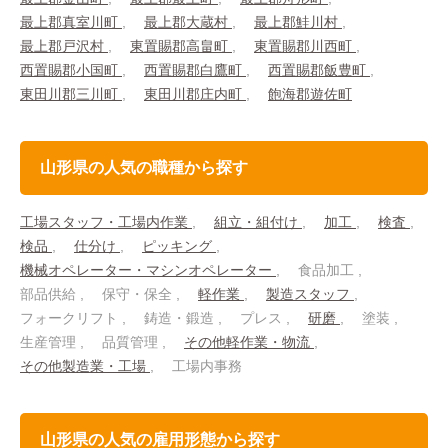
最上郡真室川町
最上郡大蔵村
最上郡鮭川村
最上郡戸沢村
東置賜郡高畠町
東置賜郡川西町
西置賜郡小国町
西置賜郡白鷹町
西置賜郡飯豊町
東田川郡三川町
東田川郡庄内町
飽海郡遊佐町
山形県の人気の職種から探す
工場スタッフ・工場内作業
組立・組付け
加工
検査
検品
仕分け
ピッキング
機械オペレーター・マシンオペレーター
食品加工
部品供給
保守・保全
軽作業
製造スタッフ
フォークリフト
鋳造・鍛造
プレス
研磨
塗装
生産管理
品質管理
その他軽作業・物流
その他製造業・工場
工場内事務
山形県の人気の雇用形態から探す