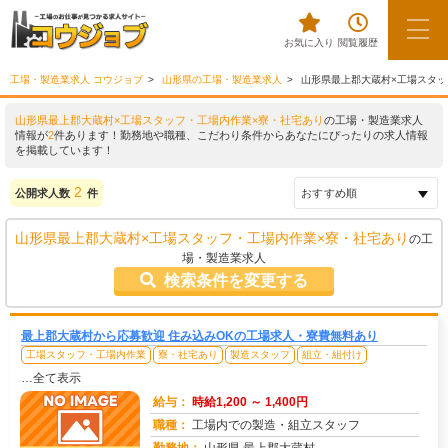
お気に入り
閲覧履歴
工場・製造業求人 コウジョブ
山形県の工場・製造業求人
山形県最上郡大蔵村×工場スタッ
山形県最上郡大蔵村×工場スタッフ・工場内作業×寮・社宅あり
の工場・製造業求人
情報が
2
件あります！勤務地や職種、こだわり条件からあなたにぴったりの求人情報
を掲載しています！
2
公開求人数
件
山形県最上郡大蔵村×工場スタッフ・工場内作業×寮・社宅あり
の工
場・製造業求人
検索条件を変更する
最上郡大蔵村から応募歓迎 住み込みOKの工場求人・寮費無料あり
工場スタッフ・工場内作業
寮・社宅あり
製造スタッフ
組立・組付け
…全て表示
給与：
時給1,200 ～ 1,400円
職種：
工場内での製造・組立スタッフ