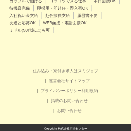
カップルで働ける
コツコツできる仕事
本日面接OK
待機寮完備
即採用・即赴任・即入寮OK
入社祝い金支給
赴任旅費支給
履歴書不要
友達と応募OK
WEB面接・電話面接OK
ミドル(50代以上)も可
住み込み・寮付き求人はスミジョブ
運営会社
サイトマップ
プライバシーポリシー
利用規約
掲載のお問い合わせ
お問い合わせ
Copyright 株式会社京栄センター