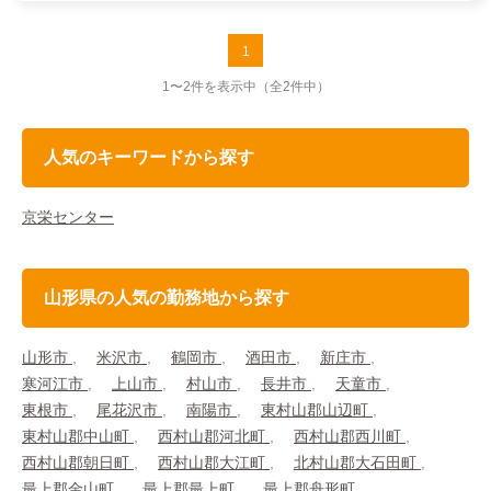
1
1〜2件を表示中
（全2件中）
人気のキーワードから探す
京栄センター
山形県の人気の勤務地から探す
山形市
米沢市
鶴岡市
酒田市
新庄市
寒河江市
上山市
村山市
長井市
天童市
東根市
尾花沢市
南陽市
東村山郡山辺町
東村山郡中山町
西村山郡河北町
西村山郡西川町
西村山郡朝日町
西村山郡大江町
北村山郡大石田町
最上郡金山町
最上郡最上町
最上郡舟形町