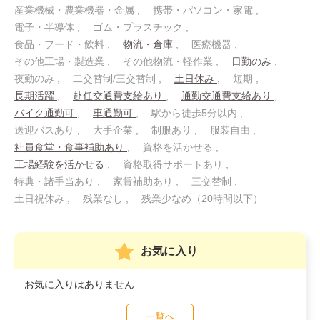
産業機械・農業機器・金属
携帯・パソコン・家電
電子・半導体
ゴム・プラスチック
食品・フード・飲料
物流・倉庫
医療機器
その他工場・製造業
その他物流・軽作業
日勤のみ
夜勤のみ
二交替制/三交替制
土日休み
短期
長期活躍
赴任交通費支給あり
通勤交通費支給あり
バイク通勤可
車通勤可
駅から徒歩5分以内
送迎バスあり
大手企業
制服あり
服装自由
社員食堂・食事補助あり
資格を活かせる
工場経験を活かせる
資格取得サポートあり
特典・諸手当あり
家賃補助あり
三交替制
土日祝休み
残業なし
残業少なめ（20時間以下）
お気に入り
お気に入りはありません
一覧へ