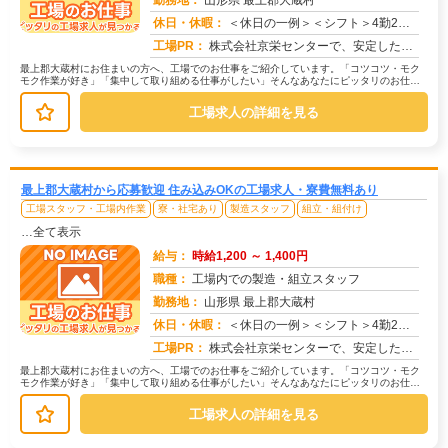
勤務地：
山形県 最上郡大蔵村
休日・休暇：
＜休日の一例＞＜シフト＞4勤2休＜休日＞工場カレンダーによる★長期休暇あり★有給休暇あり※配属先により休日・勤務形...
求人番号：173326
工場PR：
株式会社京栄センターで、安定した暮らしを手に入れませんか？☆家具付き寮がすぐに利用可能！→ 敷金・礼金・鍵交換代も...
最上郡大蔵村にお住まいの方へ、工場でのお仕事をご紹介しています。「コツコツ・モク
モク作業が好き」「集中して取り組める仕事がしたい」そんなあなたにピッタリのお仕事
を、京栄センターがご紹介します。☆...
工場求人の詳細を見る
最上郡大蔵村から応募歓迎 住み込みOKの工場求人・寮費無料あり
工場スタッフ・工場内作業
寮・社宅あり
製造スタッフ
組立・組付け
…全て表示
給与：
時給1,200 ～ 1,400円
職種：
工場内での製造・組立スタッフ
勤務地：
山形県 最上郡大蔵村
休日・休暇：
＜休日の一例＞＜シフト＞4勤2休＜休日＞工場カレンダーによる★長期休暇あり★有給休暇あり※配属先により休日・勤務形...
求人番号：171475
工場PR：
株式会社京栄センターで、安定した暮らしを手に入れませんか？☆家具付き寮がすぐに利用可能！→ 敷金・礼金・鍵交換代も...
最上郡大蔵村にお住まいの方へ、工場でのお仕事をご紹介しています。「コツコツ・モク
モク作業が好き」「集中して取り組める仕事がしたい」そんなあなたにピッタリのお仕事
を、京栄センターがご紹介します。☆...
工場求人の詳細を見る