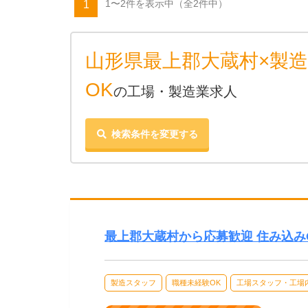
1〜2件を表示中
（全2件中）
1
山形県最上郡大蔵村×製
OK
の工場・製造業求人
検索条件を変更する
最上郡大蔵村から応募歓迎 住み込み
製造スタッフ
職種未経験OK
工場スタッフ・工場