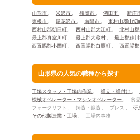
山形市
米沢市
鶴岡市
酒田市
新庄
東根市
尾花沢市
南陽市
東村山郡山辺
西村山郡朝日町
西村山郡大江町
北村山郡
最上郡真室川町
最上郡大蔵村
最上郡鮭
西置賜郡小国町
西置賜郡白鷹町
西置賜
山形県の人気の職種から探す
工場スタッフ・工場内作業
組立・組付け
機械オペレーター・マシンオペレーター
食
フォークリフト
鋳造・鍛造
プレス
研
その他製造業・工場
工場内事務