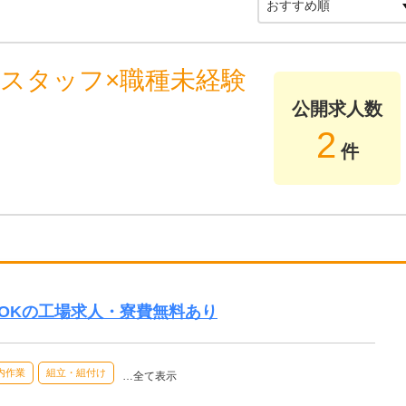
造スタッフ×職種未経験
公開求人数
2
件
OKの工場求人・寮費無料あり
内作業
組立・組付け
…全て表示