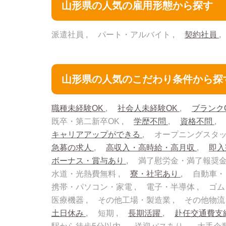
山形県の人気の雇用形態から探す
派遣社員
パート・アルバイト
契約社員
山形県の人気のこだわり条件から探
職種未経験OK
社会人未経験OK
ブランク
既卒・第二新卒OK
学歴不問
資格不問
キャリアアップができる
オープニングスタ
急募の求人
高収入・高時給・高月収
即
ボーナス・賞与あり
満了慰労金・満了報奨
水道・光熱費無料
寮・社宅あり
自動車・
携帯・パソコン・家電
電子・半導体
ゴム
医療機器
その他工場・製造業
その他物
土日休み
短期
長期活躍
赴任交通費支