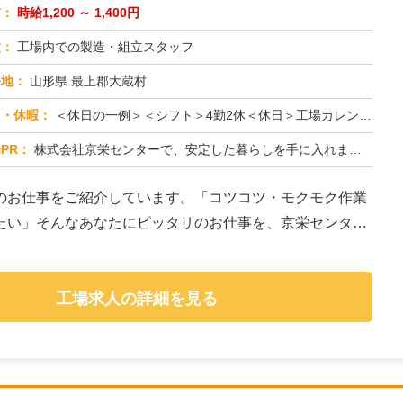
与：
時給1,200 ～ 1,400円
種：
工場内での製造・組立スタッフ
務地：
山形県 最上郡大蔵村
日・休暇：
＜休日の一例＞＜シフト＞4勤2休＜休日＞工場カレンダーによる★長期休暇あり★有給休暇あり※配属先により休日・勤務形...
PR：
株式会社京栄センターで、安定した暮らしを手に入れませんか？☆家具付き寮がすぐに利用可能！→ 敷金・礼金・鍵交換代も...
のお仕事をご紹介しています。「コツコツ・モクモク作業
たい」そんなあなたにピッタリのお仕事を、京栄センター
工場求人の詳細を見る