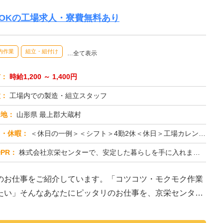
OKの工場求人・寮費無料あり
内作業
組立・組付け
…全て表示
与：
時給1,200 ～ 1,400円
種：
工場内での製造・組立スタッフ
務地：
山形県 最上郡大蔵村
日・休暇：
＜休日の一例＞＜シフト＞4勤2休＜休日＞工場カレンダーによる★長期休暇あり★有給休暇あり※配属先により休日・勤務形...
PR：
株式会社京栄センターで、安定した暮らしを手に入れませんか？☆家具付き寮がすぐに利用可能！→ 敷金・礼金・鍵交換代も...
のお仕事をご紹介しています。「コツコツ・モクモク作業
たい」そんなあなたにピッタリのお仕事を、京栄センター