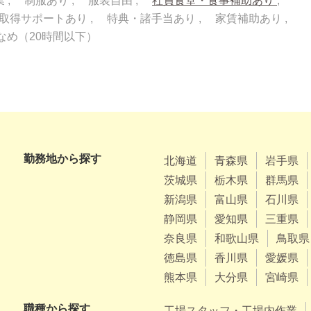
業
制服あり
服装自由
社員食堂・食事補助あり
取得サポートあり
特典・諸手当あり
家賃補助あり
なめ（20時間以下）
勤務地から探す
北海道
青森県
岩手県
茨城県
栃木県
群馬県
新潟県
富山県
石川県
静岡県
愛知県
三重県
奈良県
和歌山県
鳥取県
徳島県
香川県
愛媛県
熊本県
大分県
宮崎県
職種から探す
工場スタッフ・工場内作業