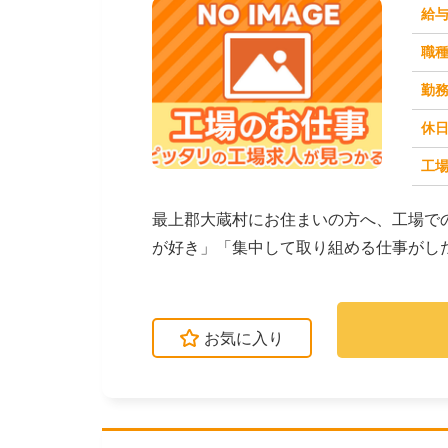
給
職
勤
休
工場
求人番号：173326
最上郡大蔵村にお住まいの方へ、工場で
が好き」「集中して取り組める仕事がし
がご紹介します。☆...
お気に入り