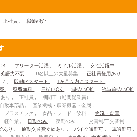
正社員
職業紹介
す
OK
フリーター活躍
ミドル活躍
女性活躍中
英語力不要
10名以上の大量募集
正社員登用あり
ッフ
即勤務スタート
1ヶ月以内にスタート
入寮
寮費無料
日払いOK
週払いOK
給与前払いOK
金あり
正社員
期間工（期間従業員）
自動車部品
産業機械・農業機器・金属
・プラスチック
食品・フード・飲料
物流・倉庫
流・軽作業
日勤のみ
夜勤のみ
二交替制/三交替制
給あり
通勤交通費支給あり
バイク通勤可
車通勤可