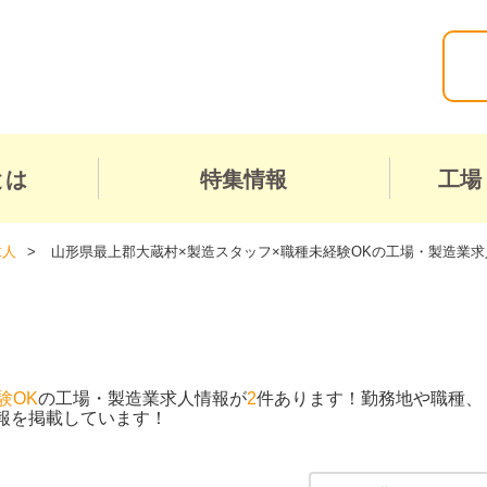
とは
特集情報
工場
求人
山形県最上郡大蔵村×製造スタッフ×職種未経験OKの工場・製造業求
験OK
の工場・製造業求人情報が
2
件あります！勤務地や職種、
報を掲載しています！