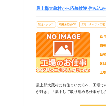
最上郡大蔵村から応募歓迎 住み込み
製造スタッフ
職種未経験OK
工場スタッフ・工場
給
職
勤
休
工場
求人番号：171475
最上郡大蔵村にお住まいの方へ、工場で
が好き」「集中して取り組める仕事がし
がご紹介します。☆...