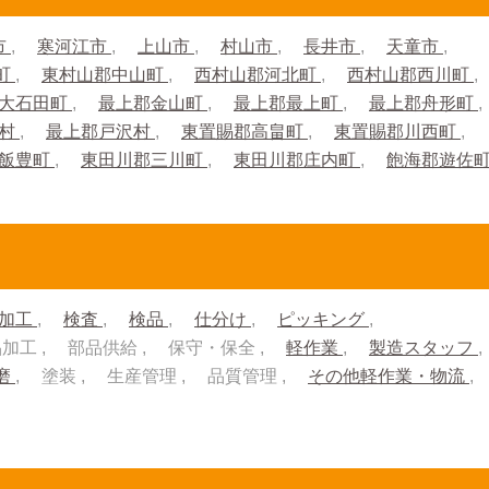
市
寒河江市
上山市
村山市
長井市
天童市
町
東村山郡中山町
西村山郡河北町
西村山郡西川町
大石田町
最上郡金山町
最上郡最上町
最上郡舟形町
川村
最上郡戸沢村
東置賜郡高畠町
東置賜郡川西町
郡飯豊町
東田川郡三川町
東田川郡庄内町
飽海郡遊佐
加工
検査
検品
仕分け
ピッキング
品加工
部品供給
保守・保全
軽作業
製造スタッフ
磨
塗装
生産管理
品質管理
その他軽作業・物流