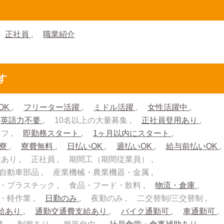
正社員
職業紹介
す
OK
フリーター活躍
ミドル活躍
女性活躍中
英語力不要
10名以上の大量募集
正社員登用あり
ッフ
即勤務スタート
1ヶ月以内にスタート
入寮
寮費無料
日払いOK
週払いOK
給与前払いOK
金あり
正社員
期間工（期間従業員）
自動車部品
産業機械・農業機器・金属
・プラスチック
食品・フード・飲料
物流・倉庫
流・軽作業
日勤のみ
夜勤のみ
二交替制/三交替制
給あり
通勤交通費支給あり
バイク通勤可
車通勤可