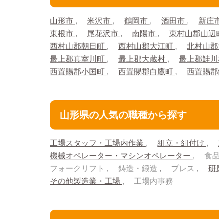
山形市
米沢市
鶴岡市
酒田市
新庄
東根市
尾花沢市
南陽市
東村山郡山辺
西村山郡朝日町
西村山郡大江町
北村山郡
最上郡真室川町
最上郡大蔵村
最上郡鮭
西置賜郡小国町
西置賜郡白鷹町
西置賜
山形県の人気の職種から探す
工場スタッフ・工場内作業
組立・組付け
機械オペレーター・マシンオペレーター
食
フォークリフト
鋳造・鍛造
プレス
研
その他製造業・工場
工場内事務