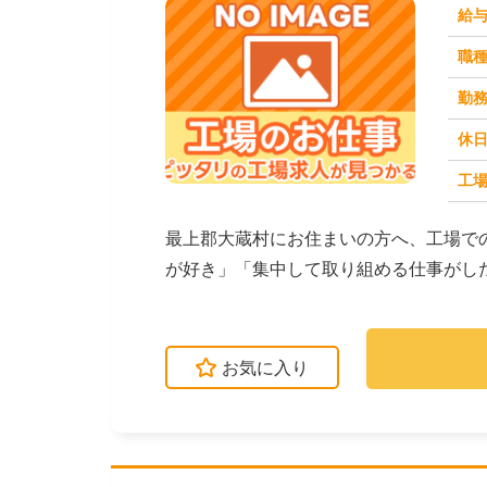
給
職
勤
休
工場
求人番号：173326
最上郡大蔵村にお住まいの方へ、工場で
が好き」「集中して取り組める仕事がし
がご紹介します。☆...
お気に入り