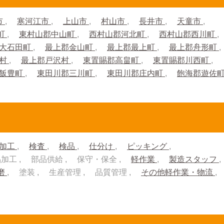
市
寒河江市
上山市
村山市
長井市
天童市
町
東村山郡中山町
西村山郡河北町
西村山郡西川町
大石田町
最上郡金山町
最上郡最上町
最上郡舟形町
川村
最上郡戸沢村
東置賜郡高畠町
東置賜郡川西町
郡飯豊町
東田川郡三川町
東田川郡庄内町
飽海郡遊佐
加工
検査
検品
仕分け
ピッキング
品加工
部品供給
保守・保全
軽作業
製造スタッフ
磨
塗装
生産管理
品質管理
その他軽作業・物流