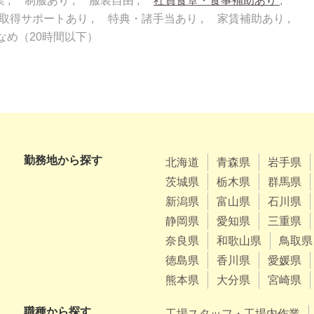
業
制服あり
服装自由
社員食堂・食事補助あり
取得サポートあり
特典・諸手当あり
家賃補助あり
なめ（20時間以下）
勤務地から探す
北海道
青森県
岩手県
茨城県
栃木県
群馬県
新潟県
富山県
石川県
静岡県
愛知県
三重県
奈良県
和歌山県
鳥取県
徳島県
香川県
愛媛県
熊本県
大分県
宮崎県
職種から探す
工場スタッフ・工場内作業