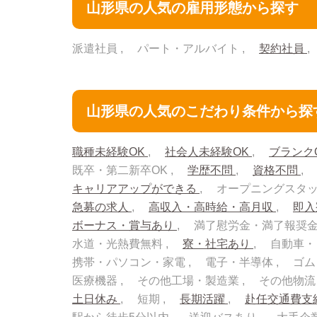
山形県の人気の雇用形態から探す
派遣社員
パート・アルバイト
契約社員
山形県の人気のこだわり条件から探
職種未経験OK
社会人未経験OK
ブランク
既卒・第二新卒OK
学歴不問
資格不問
キャリアアップができる
オープニングスタ
急募の求人
高収入・高時給・高月収
即
ボーナス・賞与あり
満了慰労金・満了報奨
水道・光熱費無料
寮・社宅あり
自動車・
携帯・パソコン・家電
電子・半導体
ゴム
医療機器
その他工場・製造業
その他物
土日休み
短期
長期活躍
赴任交通費支