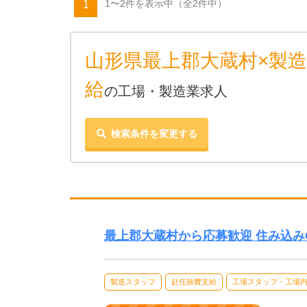
1〜2件を表示中
（全2件中）
1
山形県最上郡大蔵村×製
給
の工場・製造業求人
検索条件を変更する
最上郡大蔵村から応募歓迎 住み込み
製造スタッフ
赴任旅費支給
工場スタッフ・工場