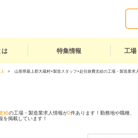
とは
特集情報
工場
求人
山形県最上郡大蔵村×製造スタッフ×赴任旅費支給の工場・製造業求
支給
の工場・製造業求人情報が
2
件あります！勤務地や職種、
報を掲載しています！