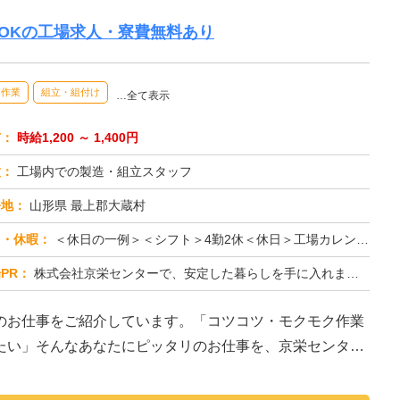
OKの工場求人・寮費無料あり
内作業
組立・組付け
…全て表示
与：
時給1,200 ～ 1,400円
種：
工場内での製造・組立スタッフ
務地：
山形県 最上郡大蔵村
日・休暇：
＜休日の一例＞＜シフト＞4勤2休＜休日＞工場カレンダーによる★長期休暇あり★有給休暇あり※配属先により休日・勤務形...
PR：
株式会社京栄センターで、安定した暮らしを手に入れませんか？☆家具付き寮がすぐに利用可能！→ 敷金・礼金・鍵交換代も...
のお仕事をご紹介しています。「コツコツ・モクモク作業
たい」そんなあなたにピッタリのお仕事を、京栄センター