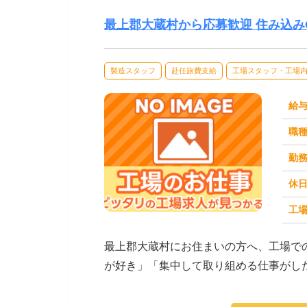
最上郡大蔵村から応募歓迎 住み込み
製造スタッフ
赴任旅費支給
工場スタッフ・工場
給
職
勤
休
工場
求人番号：171475
最上郡大蔵村にお住まいの方へ、工場で
が好き」「集中して取り組める仕事がし
がご紹介します。☆...