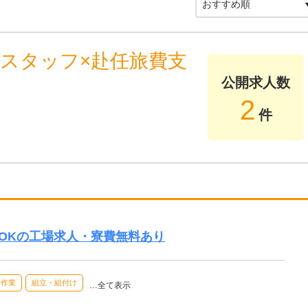
造スタッフ×赴任旅費支
公開求人数
2
件
OKの工場求人・寮費無料あり
内作業
組立・組付け
…全て表示