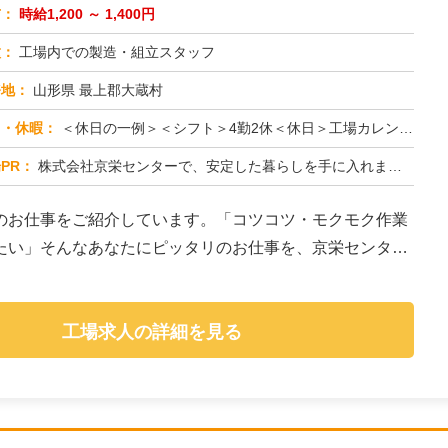
与：
時給1,200 ～ 1,400円
種：
工場内での製造・組立スタッフ
務地：
山形県 最上郡大蔵村
日・休暇：
＜休日の一例＞＜シフト＞4勤2休＜休日＞工場カレンダーによる★長期休暇あり★有給休暇あり※配属先により休日・勤務形...
PR：
株式会社京栄センターで、安定した暮らしを手に入れませんか？☆家具付き寮がすぐに利用可能！→ 敷金・礼金・鍵交換代も...
のお仕事をご紹介しています。「コツコツ・モクモク作業
たい」そんなあなたにピッタリのお仕事を、京栄センター
工場求人の詳細を見る