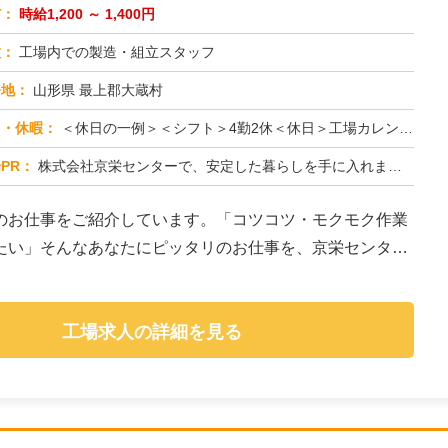
与：
時給1,200 ～ 1,400円
種：
工場内での製造・組立スタッフ
務地：
山形県 最上郡大蔵村
日・休暇：
＜休日の一例＞＜シフト＞4勤2休＜休日＞工場カレンダーによる★長期休暇あり★有給休暇あり※配属先により休日・勤務形...
PR：
株式会社京栄センターで、安定した暮らしを手に入れませんか？☆家具付き寮がすぐに利用可能！→ 敷金・礼金・鍵交換代も...
のお仕事をご紹介しています。「コツコツ・モクモク作業
たい」そんなあなたにピッタリのお仕事を、京栄センター
工場求人の詳細を見る