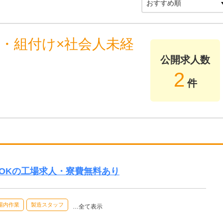
・組付け×社会人未経
公開求人数
2
件
OKの工場求人・寮費無料あり
場内作業
製造スタッフ
…全て表示