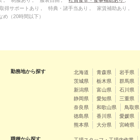
業
制服あり
服装自由
社員食堂・食事補助あり
取得サポートあり
特典・諸手当あり
家賃補助あり
なめ（20時間以下）
勤務地から探す
北海道
青森県
岩手県
茨城県
栃木県
群馬県
新潟県
富山県
石川県
静岡県
愛知県
三重県
奈良県
和歌山県
鳥取県
徳島県
香川県
愛媛県
熊本県
大分県
宮崎県
職種から探す
工場スタッフ・工場内作業