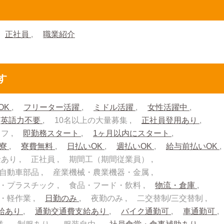
正社員
職業紹介
す
OK
フリーター活躍
ミドル活躍
女性活躍中
英語力不要
10名以上の大量募集
正社員登用あり
ッフ
即勤務スタート
1ヶ月以内にスタート
入寮
寮費無料
日払いOK
週払いOK
給与前払いOK
金あり
正社員
期間工（期間従業員）
自動車部品
産業機械・農業機器・金属
・プラスチック
食品・フード・飲料
物流・倉庫
流・軽作業
日勤のみ
夜勤のみ
二交替制/三交替制
給あり
通勤交通費支給あり
バイク通勤可
車通勤可