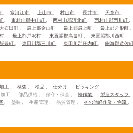
市
寒河江市
上山市
村山市
長井市
天童市
町
東村山郡中山町
西村山郡河北町
西村山郡西川町
大石田町
最上郡金山町
最上郡最上町
最上郡舟形町
川村
最上郡戸沢村
東置賜郡高畠町
東置賜郡川西町
郡飯豊町
東田川郡三川町
東田川郡庄内町
飽海郡遊佐
加工
検査
検品
仕分け
ピッキング
品加工
部品供給
保守・保全
軽作業
製造スタッフ
磨
塗装
生産管理
品質管理
その他軽作業・物流