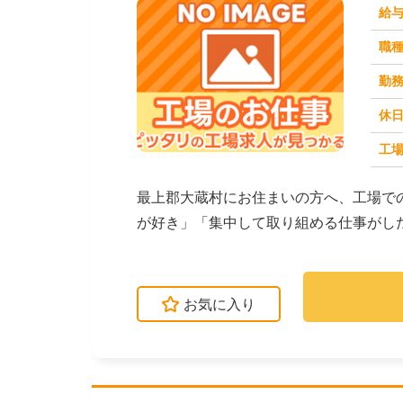
給
職
勤
休
工場
求人番号：173326
最上郡大蔵村にお住まいの方へ、工場で
が好き」「集中して取り組める仕事がし
がご紹介します。☆...
お気に入り