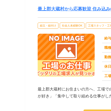
最上郡大蔵村から応募歓迎 住み込み
組立・組付け
社会人未経験OK
工場スタッフ・工
給
職
勤
休
工場
求人番号：171475
最上郡大蔵村にお住まいの方へ、工場で
が好き」「集中して取り組める仕事がし
がご紹介します。☆...