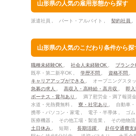
山形県の人気の雇用形態から探す
派遣社員
パート・アルバイト
契約社員
山形県の人気のこだわり条件から探
職種未経験OK
社会人未経験OK
ブランク
既卒・第二新卒OK
学歴不問
資格不問
キャリアアップができる
オープニングスタ
急募の求人
高収入・高時給・高月収
即
ボーナス・賞与あり
満了慰労金・満了報奨
水道・光熱費無料
寮・社宅あり
自動車・
携帯・パソコン・家電
電子・半導体
ゴム
医療機器
その他工場・製造業
その他物
土日休み
短期
長期活躍
赴任交通費支