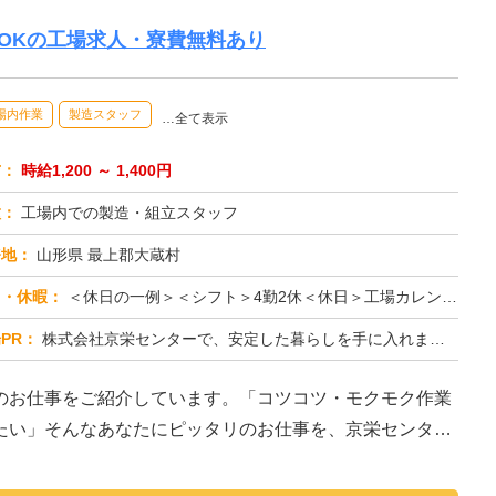
OKの工場求人・寮費無料あり
場内作業
製造スタッフ
…全て表示
与：
時給1,200 ～ 1,400円
種：
工場内での製造・組立スタッフ
務地：
山形県 最上郡大蔵村
日・休暇：
＜休日の一例＞＜シフト＞4勤2休＜休日＞工場カレンダーによる★長期休暇あり★有給休暇あり※配属先により休日・勤務形...
PR：
株式会社京栄センターで、安定した暮らしを手に入れませんか？☆家具付き寮がすぐに利用可能！→ 敷金・礼金・鍵交換代も...
のお仕事をご紹介しています。「コツコツ・モクモク作業
たい」そんなあなたにピッタリのお仕事を、京栄センター