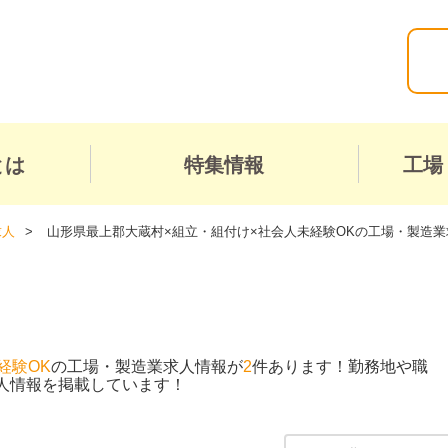
とは
特集情報
工場
求人
山形県最上郡大蔵村×組立・組付け×社会人未経験OKの工場・製造業
経験OK
の工場・製造業求人情報が
2
件あります！勤務地や職
人情報を掲載しています！