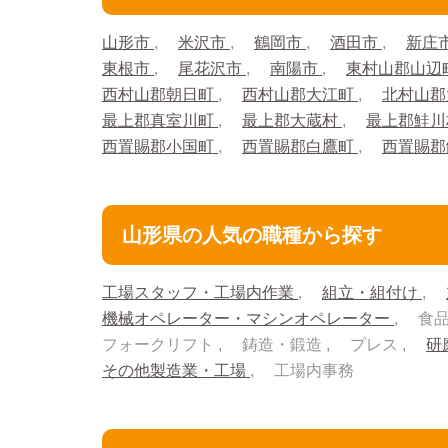
山形市
米沢市
鶴岡市
酒田市
新庄
東根市
尾花沢市
南陽市
東村山郡山辺
西村山郡朝日町
西村山郡大江町
北村山郡
最上郡真室川町
最上郡大蔵村
最上郡鮭
西置賜郡小国町
西置賜郡白鷹町
西置賜
山形県の人気の職種から探す
工場スタッフ・工場内作業
組立・組付け
機械オペレーター・マシンオペレーター
食
フォークリフト
鋳造・鍛造
プレス
研
その他製造業・工場
工場内事務