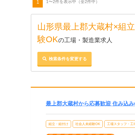
1〜2件を表示中
（全2件中）
1
山形県最上郡大蔵村×組立
験OK
の工場・製造業求人
検索条件を変更する
最上郡大蔵村から応募歓迎 住み込み
組立・組付け
社会人未経験OK
工場スタッフ・工