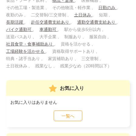
食品・フード・飲料
物流・倉庫
医療機器
その他工場・製造業
その他物流・軽作業
日勤のみ
夜勤のみ
二交替制/三交替制
土日休み
短期
長期活躍
赴任交通費支給あり
通勤交通費支給あり
バイク通勤可
車通勤可
駅から徒歩5分以内
送迎バスあり
大手企業
制服あり
服装自由
社員食堂・食事補助あり
資格を活かせる
工場経験を活かせる
資格取得サポートあり
特典・諸手当あり
家賃補助あり
三交替制
土日祝休み
残業なし
残業少なめ（20時間以下）
お気に入り
お気に入りはありません
一覧へ