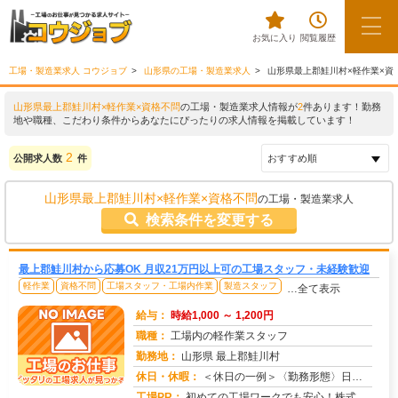
お気に入り
閲覧履歴
工場・製造業求人 コウジョブ
山形県の工場・製造業求人
山形県最上郡鮭川村×軽作業×資
山形県最上郡鮭川村×軽作業×資格不問
の工場・製造業求人情報が
2
件あります！勤務
地や職種、こだわり条件からあなたにぴったりの求人情報を掲載しています！
2
公開求人数
件
山形県最上郡鮭川村×軽作業×資格不問
の工場・製造業求人
検索条件を変更する
最上郡鮭川村から応募OK 月収21万円以上可の工場スタッフ・未経験歓迎
軽作業
資格不問
工場スタッフ・工場内作業
製造スタッフ
…全て表示
給与：
時給1,000 ～ 1,200円
職種：
工場内の軽作業スタッフ
勤務地：
山形県 最上郡鮭川村
休日・休暇：
＜休日の一例＞〈勤務形態〉日勤〈休日〉土日★ＧＷ・夏季・冬季・年末年始休暇あり★有給休暇あり※配属先により休日・勤...
求人番号：173327
工場PR：
初めての工場ワークでも安心！株式会社京栄センターなら、全国各地の豊富なお仕事の中から、あなたにぴったりの環境が見つ...