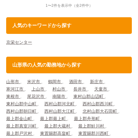
1〜2件を表示中
（全2件中）
人気のキーワードから探す
京栄センター
山形県の人気の勤務地から探す
山形市
米沢市
鶴岡市
酒田市
新庄市
寒河江市
上山市
村山市
長井市
天童市
東根市
尾花沢市
南陽市
東村山郡山辺町
東村山郡中山町
西村山郡河北町
西村山郡西川町
西村山郡朝日町
西村山郡大江町
北村山郡大石田町
最上郡金山町
最上郡最上町
最上郡舟形町
最上郡真室川町
最上郡大蔵村
最上郡鮭川村
最上郡戸沢村
東置賜郡高畠町
東置賜郡川西町