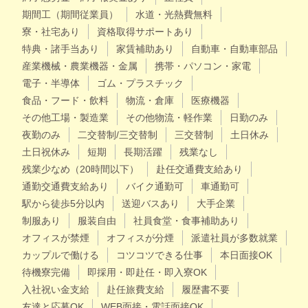
期間工（期間従業員）
水道・光熱費無料
寮・社宅あり
資格取得サポートあり
特典・諸手当あり
家賃補助あり
自動車・自動車部品
産業機械・農業機器・金属
携帯・パソコン・家電
電子・半導体
ゴム・プラスチック
食品・フード・飲料
物流・倉庫
医療機器
その他工場・製造業
その他物流・軽作業
日勤のみ
夜勤のみ
二交替制/三交替制
三交替制
土日休み
土日祝休み
短期
長期活躍
残業なし
残業少なめ（20時間以下）
赴任交通費支給あり
通勤交通費支給あり
バイク通勤可
車通勤可
駅から徒歩5分以内
送迎バスあり
大手企業
制服あり
服装自由
社員食堂・食事補助あり
オフィスが禁煙
オフィスが分煙
派遣社員が多数就業
カップルで働ける
コツコツできる仕事
本日面接OK
待機寮完備
即採用・即赴任・即入寮OK
入社祝い金支給
赴任旅費支給
履歴書不要
友達と応募OK
WEB面接・電話面接OK