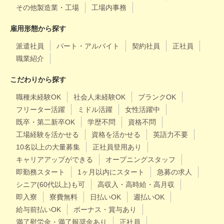
その他製造業・工場
工場内事務
雇用形態から探す
派遣社員
パート・アルバイト
契約社員
正社員
職業紹介
こだわりから探す
職種未経験OK
社会人未経験OK
ブランクOK
フリーター活躍
ミドル活躍
女性活躍中
既卒・第二新卒OK
学歴不問
資格不問
工場経験を活かせる
資格を活かせる
英語力不要
10名以上の大量募集
正社員登用あり
キャリアアップができる
オープニングスタッフ
即勤務スタート
1ヶ月以内にスタート
急募の求人
シニア(60代以上)も可
高収入・高時給・高月収
即入寮
寮費無料
日払いOK
週払いOK
給与前払いOK
ボーナス・賞与あり
満了慰労金・満了報奨金あり
正社員