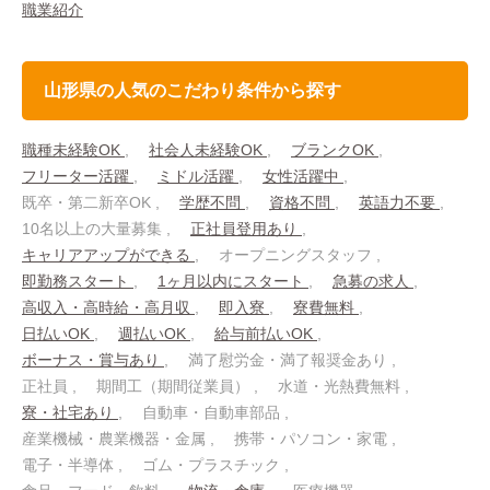
職業紹介
山形県の人気のこだわり条件から探す
職種未経験OK
社会人未経験OK
ブランクOK
フリーター活躍
ミドル活躍
女性活躍中
既卒・第二新卒OK
学歴不問
資格不問
英語力不要
10名以上の大量募集
正社員登用あり
キャリアアップができる
オープニングスタッフ
即勤務スタート
1ヶ月以内にスタート
急募の求人
高収入・高時給・高月収
即入寮
寮費無料
日払いOK
週払いOK
給与前払いOK
ボーナス・賞与あり
満了慰労金・満了報奨金あり
正社員
期間工（期間従業員）
水道・光熱費無料
寮・社宅あり
自動車・自動車部品
産業機械・農業機器・金属
携帯・パソコン・家電
電子・半導体
ゴム・プラスチック