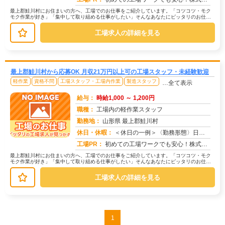
最上郡鮭川村にお住まいの方へ、工場でのお仕事をご紹介しています。「コツコツ・モク
モク作業が好き」「集中して取り組める仕事がしたい」そんなあなたにピッタリのお仕事
を、京栄センターがご紹介します。☆...
工場求人の詳細を見る
最上郡鮭川村から応募OK 月収21万円以上可の工場スタッフ・未経験歓迎
軽作業
資格不問
工場スタッフ・工場内作業
製造スタッフ
…全て表示
給与：
時給1,000 ～ 1,200円
職種：
工場内の軽作業スタッフ
勤務地：
山形県 最上郡鮭川村
休日・休暇：
＜休日の一例＞〈勤務形態〉日勤〈休日〉土日★ＧＷ・夏季・冬季・年末年始休暇あり★有給休暇あり※配属先により休日・勤...
求人番号：171476
工場PR：
初めての工場ワークでも安心！株式会社京栄センターなら、全国各地の豊富なお仕事の中から、あなたにぴったりの環境が見つ...
最上郡鮭川村にお住まいの方へ、工場でのお仕事をご紹介しています。「コツコツ・モク
モク作業が好き」「集中して取り組める仕事がしたい」そんなあなたにピッタリのお仕事
を、京栄センターがご紹介します。☆...
工場求人の詳細を見る
1