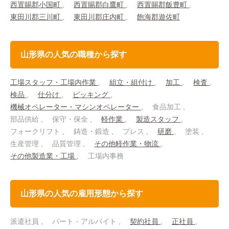
西置賜郡小国町
西置賜郡白鷹町
西置賜郡飯豊町
東田川郡三川町
東田川郡庄内町
飽海郡遊佐町
山形県の人気の職種から探す
工場スタッフ・工場内作業
組立・組付け
加工
検査
検品
仕分け
ピッキング
機械オペレーター・マシンオペレーター
食品加工
部品供給
保守・保全
軽作業
製造スタッフ
フォークリフト
鋳造・鍛造
プレス
研磨
塗装
生産管理
品質管理
その他軽作業・物流
その他製造業・工場
工場内事務
山形県の人気の雇用形態から探す
派遣社員
パート・アルバイト
契約社員
正社員