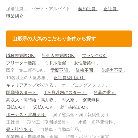
派遣社員
パート・アルバイト
契約社員
正社員
職業紹介
山形県の人気のこだわり条件から探す
職種未経験OK
社会人未経験OK
ブランクOK
フリーター活躍
ミドル活躍
女性活躍中
既卒・第二新卒OK
学歴不問
資格不問
英語力不要
10名以上の大量募集
正社員登用あり
キャリアアップができる
オープニングスタッフ
即勤務スタート
1ヶ月以内にスタート
急募の求人
高収入・高時給・高月収
即入寮
寮費無料
日払いOK
週払いOK
給与前払いOK
ボーナス・賞与あり
満了慰労金・満了報奨金あり
正社員
期間工（期間従業員）
水道・光熱費無料
寮・社宅あり
自動車・自動車部品
産業機械・農業機器・金属
携帯・パソコン・家電