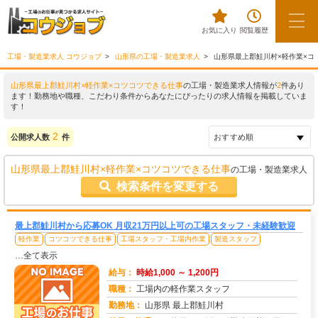
お気に入り
閲覧履歴
工場・製造業求人 コウジョブ
山形県の工場・製造業求人
山形県最上郡鮭川村×軽作業×コ
山形県最上郡鮭川村×軽作業×コツコツできる仕事
の工場・製造業求人情報が
2
件あり
ます！勤務地や職種、こだわり条件からあなたにぴったりの求人情報を掲載していま
す！
2
公開求人数
件
山形県最上郡鮭川村×軽作業×コツコツできる仕事
の工場・製造業求人
検索条件を変更する
最上郡鮭川村から応募OK 月収21万円以上可の工場スタッフ・未経験歓迎
軽作業
コツコツできる仕事
工場スタッフ・工場内作業
製造スタッフ
…全て表示
給与：
時給1,000 ～ 1,200円
職種：
工場内の軽作業スタッフ
勤務地：
山形県 最上郡鮭川村