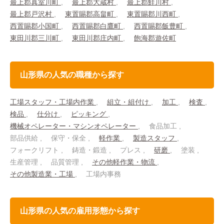
最上郡真室川町
最上郡大蔵村
最上郡鮭川村
最上郡戸沢村
東置賜郡高畠町
東置賜郡川西町
西置賜郡小国町
西置賜郡白鷹町
西置賜郡飯豊町
東田川郡三川町
東田川郡庄内町
飽海郡遊佐町
山形県の人気の職種から探す
工場スタッフ・工場内作業
組立・組付け
加工
検査
検品
仕分け
ピッキング
機械オペレーター・マシンオペレーター
食品加工
部品供給
保守・保全
軽作業
製造スタッフ
フォークリフト
鋳造・鍛造
プレス
研磨
塗装
生産管理
品質管理
その他軽作業・物流
その他製造業・工場
工場内事務
山形県の人気の雇用形態から探す