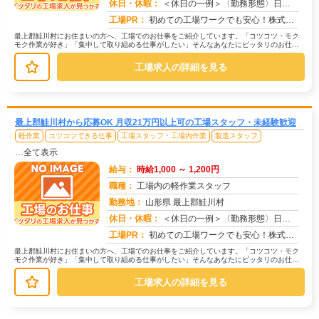
休日・休暇：
＜休日の一例＞〈勤務形態〉日勤〈休日〉土日★ＧＷ・夏季・冬季・年末年始休暇あり★有給休暇あり※配属先により休日・勤...
求人番号：171476
工場PR：
初めての工場ワークでも安心！株式会社京栄センターなら、全国各地の豊富なお仕事の中から、あなたにぴったりの環境が見つ...
最上郡鮭川村にお住まいの方へ、工場でのお仕事をご紹介しています。「コツコツ・モク
モク作業が好き」「集中して取り組める仕事がしたい」そんなあなたにピッタリのお仕事
を、京栄センターがご紹介します。☆...
工場求人の詳細を見る
最上郡鮭川村から応募OK 月収21万円以上可の工場スタッフ・未経験歓迎
軽作業
コツコツできる仕事
工場スタッフ・工場内作業
製造スタッフ
…全て表示
給与：
時給1,000 ～ 1,200円
職種：
工場内の軽作業スタッフ
勤務地：
山形県 最上郡鮭川村
休日・休暇：
＜休日の一例＞〈勤務形態〉日勤〈休日〉土日★ＧＷ・夏季・冬季・年末年始休暇あり★有給休暇あり※配属先により休日・勤...
求人番号：173327
工場PR：
初めての工場ワークでも安心！株式会社京栄センターなら、全国各地の豊富なお仕事の中から、あなたにぴったりの環境が見つ...
最上郡鮭川村にお住まいの方へ、工場でのお仕事をご紹介しています。「コツコツ・モク
モク作業が好き」「集中して取り組める仕事がしたい」そんなあなたにピッタリのお仕事
を、京栄センターがご紹介します。☆...
工場求人の詳細を見る