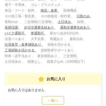
電子・半導体
ゴム・プラスチック
食品・フード・飲料
物流・倉庫
医療機器
その他工場・製造業
その他物流・軽作業
日勤のみ
夜勤のみ
二交替制/三交替制
土日休み
短期
長期活躍
赴任交通費支給あり
通勤交通費支給あり
バイク通勤可
車通勤可
駅から徒歩5分以内
送迎バスあり
大手企業
制服あり
服装自由
社員食堂・食事補助あり
資格を活かせる
工場経験を活かせる
資格取得サポートあり
特典・諸手当あり
家賃補助あり
三交替制
土日祝休み
残業なし
残業少なめ（20時間以下）
お気に入り
お気に入りはありません
一覧へ