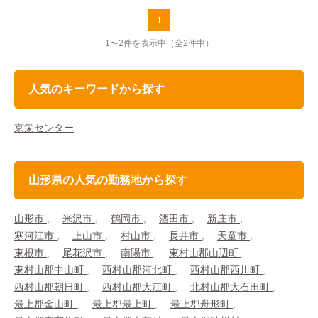
1
1〜2件を表示中
（全2件中）
人気のキーワードから探す
京栄センター
山形県の人気の勤務地から探す
山形市
米沢市
鶴岡市
酒田市
新庄市
寒河江市
上山市
村山市
長井市
天童市
東根市
尾花沢市
南陽市
東村山郡山辺町
東村山郡中山町
西村山郡河北町
西村山郡西川町
西村山郡朝日町
西村山郡大江町
北村山郡大石田町
最上郡金山町
最上郡最上町
最上郡舟形町