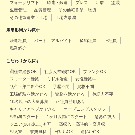
フォークリフト
鋳造・鍛造
プレス
研磨
塗装
生産管理
品質管理
その他軽作業・物流
その他製造業・工場
工場内事務
雇用形態から探す
派遣社員
パート・アルバイト
契約社員
正社員
職業紹介
こだわりから探す
職種未経験OK
社会人未経験OK
ブランクOK
フリーター活躍
ミドル活躍
女性活躍中
既卒・第二新卒OK
学歴不問
資格不問
工場経験を活かせる
資格を活かせる
英語力不要
10名以上の大量募集
正社員登用あり
キャリアアップができる
オープニングスタッフ
即勤務スタート
1ヶ月以内にスタート
急募の求人
シニア(60代以上)も可
高収入・高時給・高月収
即入寮
寮費無料
日払いOK
週払いOK