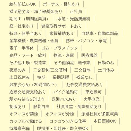
給与前払いOK
ボーナス・賞与あり
満了慰労金・満了報奨金あり
正社員
期間工（期間従業員）
水道・光熱費無料
寮・社宅あり
資格取得サポートあり
特典・諸手当あり
家賃補助あり
自動車・自動車部品
産業機械・農業機器・金属
携帯・パソコン・家電
電子・半導体
ゴム・プラスチック
食品・フード・飲料
物流・倉庫
医療機器
その他工場・製造業
その他物流・軽作業
日勤のみ
夜勤のみ
二交替制/三交替制
三交替制
土日休み
土日祝休み
短期
長期活躍
残業なし
残業少なめ（20時間以下）
赴任交通費支給あり
通勤交通費支給あり
バイク通勤可
車通勤可
駅から徒歩5分以内
送迎バスあり
大手企業
制服あり
服装自由
社員食堂・食事補助あり
オフィスが禁煙
オフィスが分煙
派遣社員が多数就業
カップルで働ける
コツコツできる仕事
本日面接OK
待機寮完備
即採用・即赴任・即入寮OK