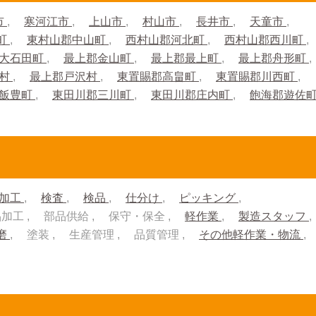
市
寒河江市
上山市
村山市
長井市
天童市
町
東村山郡中山町
西村山郡河北町
西村山郡西川町
大石田町
最上郡金山町
最上郡最上町
最上郡舟形町
川村
最上郡戸沢村
東置賜郡高畠町
東置賜郡川西町
郡飯豊町
東田川郡三川町
東田川郡庄内町
飽海郡遊佐
加工
検査
検品
仕分け
ピッキング
品加工
部品供給
保守・保全
軽作業
製造スタッフ
磨
塗装
生産管理
品質管理
その他軽作業・物流