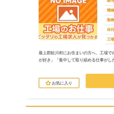
給
職
勤
休
工場
求人番号：171476
最上郡鮭川村にお住まいの方へ、工場で
が好き」「集中して取り組める仕事がし
がご紹介します。☆...
お気に入り