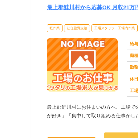
最上郡鮭川村から応募OK 月収21
軽作業
赴任旅費支給
工場スタッフ・工場内作業
給
職
勤
休
工場
求人番号：173327
最上郡鮭川村にお住まいの方へ、工場で
が好き」「集中して取り組める仕事がし
がご紹介します。☆...