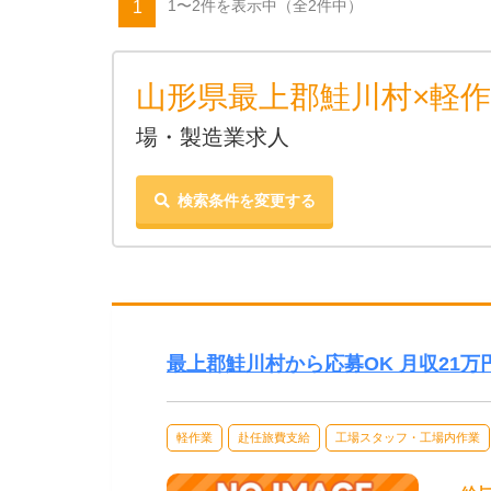
1〜2件を表示中
（全2件中）
1
山形県最上郡鮭川村×軽作
場・製造業求人
検索条件を変更する
最上郡鮭川村から応募OK 月収21
軽作業
赴任旅費支給
工場スタッフ・工場内作業