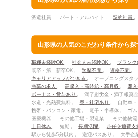
派遣社員
パート・アルバイト
契約社員
山形県の人気のこだわり条件から探
職種未経験OK
社会人未経験OK
ブランク
既卒・第二新卒OK
学歴不問
資格不問
キャリアアップができる
オープニングスタ
急募の求人
高収入・高時給・高月収
即
ボーナス・賞与あり
満了慰労金・満了報奨
水道・光熱費無料
寮・社宅あり
自動車・
携帯・パソコン・家電
電子・半導体
ゴム
医療機器
その他工場・製造業
その他物
土日休み
短期
長期活躍
赴任交通費支
駅から徒歩5分以内
送迎バスあり
大手企