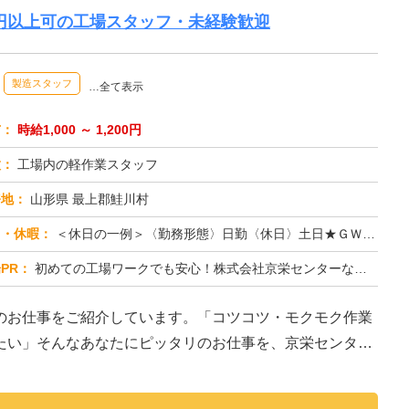
万円以上可の工場スタッフ・未経験歓迎
製造スタッフ
…全て表示
与：
時給1,000 ～ 1,200円
種：
工場内の軽作業スタッフ
務地：
山形県 最上郡鮭川村
日・休暇：
＜休日の一例＞〈勤務形態〉日勤〈休日〉土日★ＧＷ・夏季・冬季・年末年始休暇あり★有給休暇あり※配属先により休日・勤...
PR：
初めての工場ワークでも安心！株式会社京栄センターなら、全国各地の豊富なお仕事の中から、あなたにぴったりの環境が見つ...
のお仕事をご紹介しています。「コツコツ・モクモク作業
たい」そんなあなたにピッタリのお仕事を、京栄センター