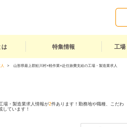
とは
特集情報
工場
求人
山形県最上郡鮭川村×軽作業×赴任旅費支給の工場・製造業求人
工場・製造業求人情報が
2
件あります！勤務地や職種、こだわ
載しています！