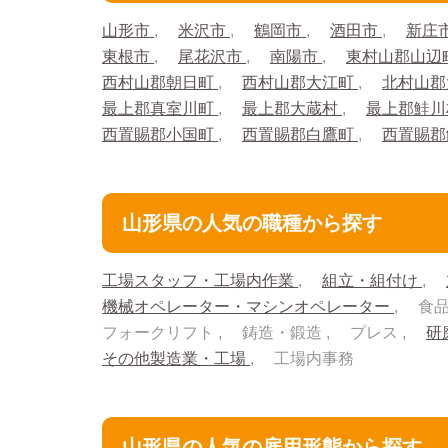
山形市
米沢市
鶴岡市
酒田市
新庄
東根市
尾花沢市
南陽市
東村山郡山辺
西村山郡朝日町
西村山郡大江町
北村山郡
最上郡真室川町
最上郡大蔵村
最上郡鮭
西置賜郡小国町
西置賜郡白鷹町
西置賜
山形県の人気の職種から探す
工場スタッフ・工場内作業
組立・組付け
機械オペレーター・マシンオペレーター
食
フォークリフト
鋳造・鍛造
プレス
研
その他製造業・工場
工場内事務
山形県の人気の雇用形態から探す