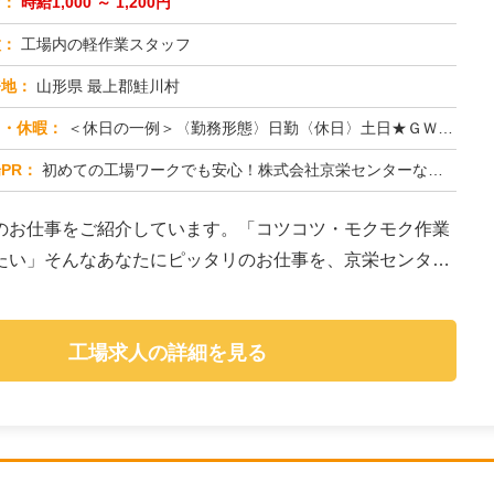
与：
時給1,000 ～ 1,200円
種：
工場内の軽作業スタッフ
務地：
山形県 最上郡鮭川村
日・休暇：
＜休日の一例＞〈勤務形態〉日勤〈休日〉土日★ＧＷ・夏季・冬季・年末年始休暇あり★有給休暇あり※配属先により休日・勤...
PR：
初めての工場ワークでも安心！株式会社京栄センターなら、全国各地の豊富なお仕事の中から、あなたにぴったりの環境が見つ...
のお仕事をご紹介しています。「コツコツ・モクモク作業
たい」そんなあなたにピッタリのお仕事を、京栄センター
工場求人の詳細を見る