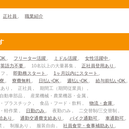
正社員
職業紹介
す
OK
フリーター活躍
ミドル活躍
女性活躍中
英語力不要
10名以上の大量募集
正社員登用あり
ッフ
即勤務スタート
1ヶ月以内にスタート
入寮
寮費無料
日払いOK
週払いOK
給与前払いOK
金あり
正社員
期間工（期間従業員）
自動車部品
産業機械・農業機器・金属
・プラスチック
食品・フード・飲料
物流・倉庫
流・軽作業
日勤のみ
夜勤のみ
二交替制/三交替制
給あり
通勤交通費支給あり
バイク通勤可
車通勤可
業
制服あり
服装自由
社員食堂・食事補助あり