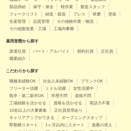
部品供給
保守・保全
軽作業
製造スタッフ
フォークリフト
鋳造・鍛造
プレス
研磨
塗装
生産管理
品質管理
その他軽作業・物流
その他製造業・工場
工場内事務
雇用形態から探す
派遣社員
パート・アルバイト
契約社員
正社員
職業紹介
こだわりから探す
職種未経験OK
社会人未経験OK
ブランクOK
フリーター活躍
ミドル活躍
女性活躍中
既卒・第二新卒OK
学歴不問
資格不問
工場経験を活かせる
資格を活かせる
英語力不要
10名以上の大量募集
正社員登用あり
キャリアアップができる
オープニングスタッフ
即勤務スタート
1ヶ月以内にスタート
急募の求人