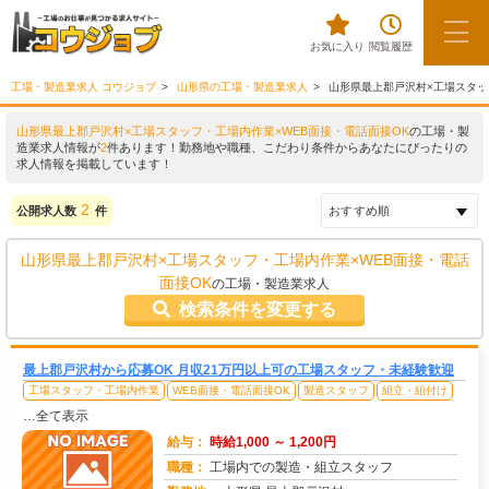
お気に入り
閲覧履歴
工場・製造業求人 コウジョブ
山形県の工場・製造業求人
山形県最上郡戸沢村×工場スタッ
山形県最上郡戸沢村×工場スタッフ・工場内作業×WEB面接・電話面接OK
の工場・製
造業求人情報が
2
件あります！勤務地や職種、こだわり条件からあなたにぴったりの
求人情報を掲載しています！
2
公開求人数
件
山形県最上郡戸沢村×工場スタッフ・工場内作業×WEB面接・電話
面接OK
の工場・製造業求人
検索条件を変更する
最上郡戸沢村から応募OK 月収21万円以上可の工場スタッフ・未経験歓迎
工場スタッフ・工場内作業
WEB面接・電話面接OK
製造スタッフ
組立・組付け
…全て表示
給与：
時給1,000 ～ 1,200円
職種：
工場内での製造・組立スタッフ