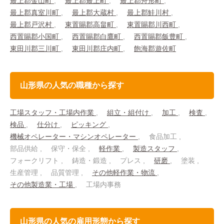
最上郡金山町
最上郡最上町
最上郡舟形町
最上郡真室川町
最上郡大蔵村
最上郡鮭川村
最上郡戸沢村
東置賜郡高畠町
東置賜郡川西町
西置賜郡小国町
西置賜郡白鷹町
西置賜郡飯豊町
東田川郡三川町
東田川郡庄内町
飽海郡遊佐町
山形県の人気の職種から探す
工場スタッフ・工場内作業
組立・組付け
加工
検査
検品
仕分け
ピッキング
機械オペレーター・マシンオペレーター
食品加工
部品供給
保守・保全
軽作業
製造スタッフ
フォークリフト
鋳造・鍛造
プレス
研磨
塗装
生産管理
品質管理
その他軽作業・物流
その他製造業・工場
工場内事務
山形県の人気の雇用形態から探す