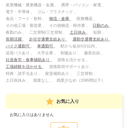
産業機械・農業機器・金属
携帯・パソコン・家電
電子・半導体
ゴム・プラスチック
食品・フード・飲料
物流・倉庫
医療機器
その他工場・製造業
その他物流・軽作業
日勤のみ
夜勤のみ
二交替制/三交替制
土日休み
短期
長期活躍
赴任交通費支給あり
通勤交通費支給あり
バイク通勤可
車通勤可
駅から徒歩5分以内
送迎バスあり
大手企業
制服あり
服装自由
社員食堂・食事補助あり
資格を活かせる
工場経験を活かせる
資格取得サポートあり
特典・諸手当あり
家賃補助あり
三交替制
土日祝休み
残業なし
残業少なめ（20時間以下）
お気に入り
お気に入りはありません
一覧へ