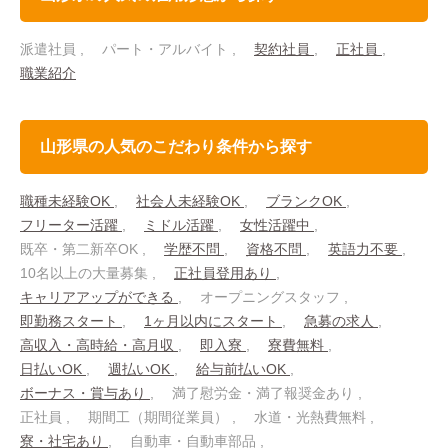
派遣社員
パート・アルバイト
契約社員
正社員
職業紹介
山形県の人気のこだわり条件から探す
職種未経験OK
社会人未経験OK
ブランクOK
フリーター活躍
ミドル活躍
女性活躍中
既卒・第二新卒OK
学歴不問
資格不問
英語力不要
10名以上の大量募集
正社員登用あり
キャリアアップができる
オープニングスタッフ
即勤務スタート
1ヶ月以内にスタート
急募の求人
高収入・高時給・高月収
即入寮
寮費無料
日払いOK
週払いOK
給与前払いOK
ボーナス・賞与あり
満了慰労金・満了報奨金あり
正社員
期間工（期間従業員）
水道・光熱費無料
寮・社宅あり
自動車・自動車部品