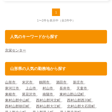
1
1〜2件を表示中
（全2件中）
人気のキーワードから探す
京栄センター
山形県の人気の勤務地から探す
山形市
米沢市
鶴岡市
酒田市
新庄市
寒河江市
上山市
村山市
長井市
天童市
東根市
尾花沢市
南陽市
東村山郡山辺町
東村山郡中山町
西村山郡河北町
西村山郡西川町
西村山郡朝日町
西村山郡大江町
北村山郡大石田町