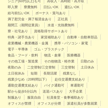
シニア(60代以上)も可
高収入・高時給・高月収
即入寮
寮費無料
日払いOK
週払いOK
給与前払いOK
ボーナス・賞与あり
満了慰労金・満了報奨金あり
正社員
期間工（期間従業員）
水道・光熱費無料
寮・社宅あり
資格取得サポートあり
特典・諸手当あり
家賃補助あり
自動車・自動車部品
産業機械・農業機器・金属
携帯・パソコン・家電
電子・半導体
ゴム・プラスチック
食品・フード・飲料
物流・倉庫
医療機器
その他工場・製造業
その他物流・軽作業
日勤のみ
夜勤のみ
二交替制/三交替制
三交替制
土日休み
土日祝休み
短期
長期活躍
残業なし
残業少なめ（20時間以下）
赴任交通費支給あり
通勤交通費支給あり
バイク通勤可
車通勤可
駅から徒歩5分以内
送迎バスあり
大手企業
制服あり
服装自由
社員食堂・食事補助あり
オフィスが禁煙
オフィスが分煙
派遣社員が多数就業