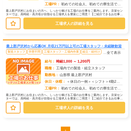
求人番号：173328
工場PR：
初めての社会人、初めての寮生活でも安心！☆家具付き寮で初期費用0円！テレビ、エアコン、冷蔵庫など生活に必要な家電が...
最上郡戸沢村にお住まいの方へ、しっかり稼げる工場のお仕事をご案内します。京栄セン
ターでは、高時給・高月収が目指せる工場求人を豊富にご用意！【ご紹介できるお仕事の
一例】◇ 製造ラインでの組立・加工...
工場求人の詳細を見る
最上郡戸沢村から応募OK 月収21万円以上可の工場スタッフ・未経験歓迎
製造スタッフ
学歴不問
工場スタッフ・工場内作業
組立・組付け
…全て表示
給与：
時給1,000 ～ 1,200円
職種：
工場内での製造・組立スタッフ
勤務地：
山形県 最上郡戸沢村
休日・休暇：
＜休日の一例＞＜シフト＞4勤2休＜休日＞工場カレンダーによる★長期休暇あり★有給休暇あり※配属先により休日・勤務形...
求人番号：171477
工場PR：
初めての社会人、初めての寮生活でも安心！☆家具付き寮で初期費用0円！テレビ、エアコン、冷蔵庫など生活に必要な家電が...
最上郡戸沢村にお住まいの方へ、しっかり稼げる工場のお仕事をご案内します。京栄セン
ターでは、高時給・高月収が目指せる工場求人を豊富にご用意！【ご紹介できるお仕事の
一例】◇ 製造ラインでの組立・加工...
工場求人の詳細を見る