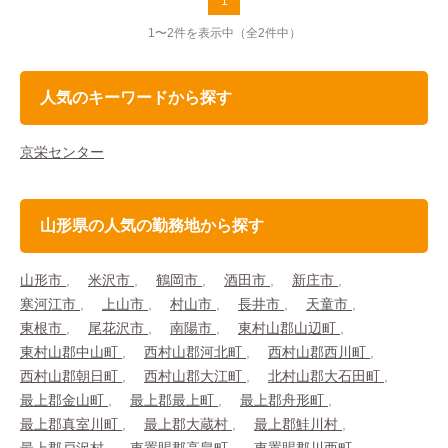
1
1〜2件を表示中
（全2件中）
人気のキーワードから探す
京栄センター
山形県の人気の勤務地から探す
山形市
米沢市
鶴岡市
酒田市
新庄市
寒河江市
上山市
村山市
長井市
天童市
東根市
尾花沢市
南陽市
東村山郡山辺町
東村山郡中山町
西村山郡河北町
西村山郡西川町
西村山郡朝日町
西村山郡大江町
北村山郡大石田町
最上郡金山町
最上郡最上町
最上郡舟形町
最上郡真室川町
最上郡大蔵村
最上郡鮭川村