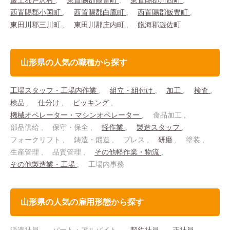
最上郡戸沢村
東置賜郡高畠町
東置賜郡川西町
西置賜郡小国町
西置賜郡白鷹町
西置賜郡飯豊町
東田川郡三川町
東田川郡庄内町
飽海郡遊佐町
山形県の人気の職種から探す
工場スタッフ・工場内作業
組立・組付け
加工
検査
検品
仕分け
ピッキング
機械オペレーター・マシンオペレーター
食品加工
部品供給
保守・保全
軽作業
製造スタッフ
フォークリフト
鋳造・鍛造
プレス
研磨
塗装
生産管理
品質管理
その他軽作業・物流
その他製造業・工場
工場内事務
山形県の人気の雇用形態から探す