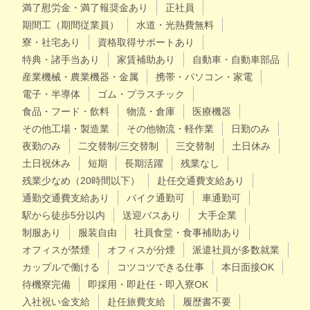
満了慰労金・満了報奨金あり
正社員
期間工（期間従業員）
水道・光熱費無料
寮・社宅あり
資格取得サポートあり
特典・諸手当あり
家賃補助あり
自動車・自動車部品
産業機械・農業機器・金属
携帯・パソコン・家電
電子・半導体
ゴム・プラスチック
食品・フード・飲料
物流・倉庫
医療機器
その他工場・製造業
その他物流・軽作業
日勤のみ
夜勤のみ
二交替制/三交替制
三交替制
土日休み
土日祝休み
短期
長期活躍
残業なし
残業少なめ（20時間以下）
赴任交通費支給あり
通勤交通費支給あり
バイク通勤可
車通勤可
駅から徒歩5分以内
送迎バスあり
大手企業
制服あり
服装自由
社員食堂・食事補助あり
オフィスが禁煙
オフィスが分煙
派遣社員が多数就業
カップルで働ける
コツコツできる仕事
本日面接OK
待機寮完備
即採用・即赴任・即入寮OK
入社祝い金支給
赴任旅費支給
履歴書不要