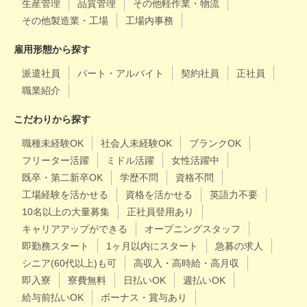
生産管理
品質管理
その他軽作業・物流
その他製造業・工場
工場内事務
雇用形態から探す
派遣社員
パート・アルバイト
契約社員
正社員
職業紹介
こだわりから探す
職種未経験OK
社会人未経験OK
ブランクOK
フリーター活躍
ミドル活躍
女性活躍中
既卒・第二新卒OK
学歴不問
資格不問
工場経験を活かせる
資格を活かせる
英語力不要
10名以上の大量募集
正社員登用あり
キャリアアップができる
オープニングスタッフ
即勤務スタート
1ヶ月以内にスタート
急募の求人
シニア(60代以上)も可
高収入・高時給・高月収
即入寮
寮費無料
日払いOK
週払いOK
給与前払いOK
ボーナス・賞与あり