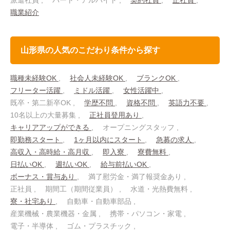
派遣社員
パート・アルバイト
契約社員
正社員
職業紹介
山形県の人気のこだわり条件から探す
職種未経験OK
社会人未経験OK
ブランクOK
フリーター活躍
ミドル活躍
女性活躍中
既卒・第二新卒OK
学歴不問
資格不問
英語力不要
10名以上の大量募集
正社員登用あり
キャリアアップができる
オープニングスタッフ
即勤務スタート
1ヶ月以内にスタート
急募の求人
高収入・高時給・高月収
即入寮
寮費無料
日払いOK
週払いOK
給与前払いOK
ボーナス・賞与あり
満了慰労金・満了報奨金あり
正社員
期間工（期間従業員）
水道・光熱費無料
寮・社宅あり
自動車・自動車部品
産業機械・農業機器・金属
携帯・パソコン・家電
電子・半導体
ゴム・プラスチック