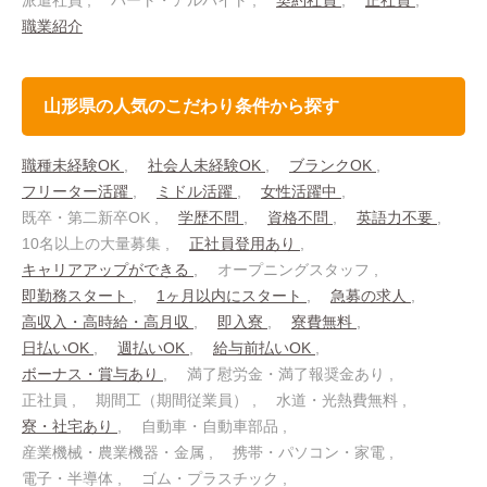
派遣社員
パート・アルバイト
契約社員
正社員
職業紹介
山形県の人気のこだわり条件から探す
職種未経験OK
社会人未経験OK
ブランクOK
フリーター活躍
ミドル活躍
女性活躍中
既卒・第二新卒OK
学歴不問
資格不問
英語力不要
10名以上の大量募集
正社員登用あり
キャリアアップができる
オープニングスタッフ
即勤務スタート
1ヶ月以内にスタート
急募の求人
高収入・高時給・高月収
即入寮
寮費無料
日払いOK
週払いOK
給与前払いOK
ボーナス・賞与あり
満了慰労金・満了報奨金あり
正社員
期間工（期間従業員）
水道・光熱費無料
寮・社宅あり
自動車・自動車部品
産業機械・農業機器・金属
携帯・パソコン・家電
電子・半導体
ゴム・プラスチック