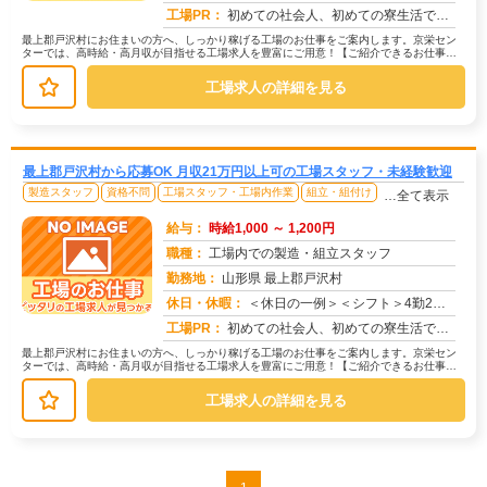
求人番号：173328
工場PR：
初めての社会人、初めての寮生活でも安心！☆家具付き寮で初期費用0円！テレビ、エアコン、冷蔵庫など生活に必要な家電が...
最上郡戸沢村にお住まいの方へ、しっかり稼げる工場のお仕事をご案内します。京栄セン
ターでは、高時給・高月収が目指せる工場求人を豊富にご用意！【ご紹介できるお仕事の
一例】◇ 製造ラインでの組立・加工...
工場求人の詳細を見る
最上郡戸沢村から応募OK 月収21万円以上可の工場スタッフ・未経験歓迎
製造スタッフ
資格不問
工場スタッフ・工場内作業
組立・組付け
…全て表示
給与：
時給1,000 ～ 1,200円
職種：
工場内での製造・組立スタッフ
勤務地：
山形県 最上郡戸沢村
休日・休暇：
＜休日の一例＞＜シフト＞4勤2休＜休日＞工場カレンダーによる★長期休暇あり★有給休暇あり※配属先により休日・勤務形...
求人番号：171477
工場PR：
初めての社会人、初めての寮生活でも安心！☆家具付き寮で初期費用0円！テレビ、エアコン、冷蔵庫など生活に必要な家電が...
最上郡戸沢村にお住まいの方へ、しっかり稼げる工場のお仕事をご案内します。京栄セン
ターでは、高時給・高月収が目指せる工場求人を豊富にご用意！【ご紹介できるお仕事の
一例】◇ 製造ラインでの組立・加工...
工場求人の詳細を見る