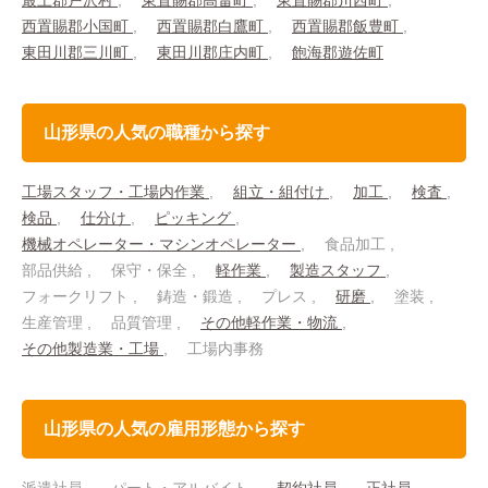
最上郡戸沢村
東置賜郡高畠町
東置賜郡川西町
西置賜郡小国町
西置賜郡白鷹町
西置賜郡飯豊町
東田川郡三川町
東田川郡庄内町
飽海郡遊佐町
山形県の人気の職種から探す
工場スタッフ・工場内作業
組立・組付け
加工
検査
検品
仕分け
ピッキング
機械オペレーター・マシンオペレーター
食品加工
部品供給
保守・保全
軽作業
製造スタッフ
フォークリフト
鋳造・鍛造
プレス
研磨
塗装
生産管理
品質管理
その他軽作業・物流
その他製造業・工場
工場内事務
山形県の人気の雇用形態から探す