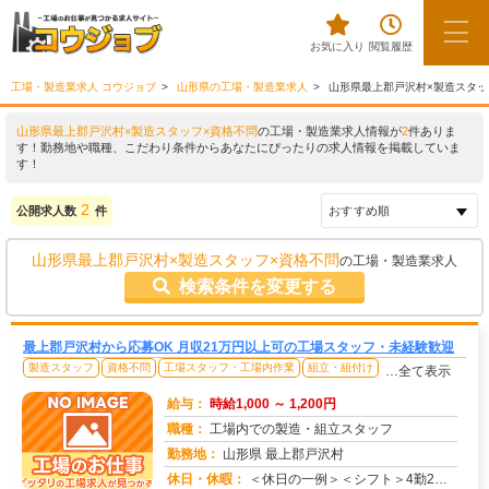
お気に入り
閲覧履歴
工場・製造業求人 コウジョブ
山形県の工場・製造業求人
山形県最上郡戸沢村×製造スタッ
山形県最上郡戸沢村×製造スタッフ×資格不問
の工場・製造業求人情報が
2
件ありま
す！勤務地や職種、こだわり条件からあなたにぴったりの求人情報を掲載していま
す！
2
公開求人数
件
山形県最上郡戸沢村×製造スタッフ×資格不問
の工場・製造業求人
検索条件を変更する
最上郡戸沢村から応募OK 月収21万円以上可の工場スタッフ・未経験歓迎
製造スタッフ
資格不問
工場スタッフ・工場内作業
組立・組付け
…全て表示
給与：
時給1,000 ～ 1,200円
職種：
工場内での製造・組立スタッフ
勤務地：
山形県 最上郡戸沢村
休日・休暇：
＜休日の一例＞＜シフト＞4勤2休＜休日＞工場カレンダーによる★長期休暇あり★有給休暇あり※配属先により休日・勤務形...