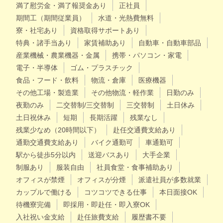
満了慰労金・満了報奨金あり
正社員
期間工（期間従業員）
水道・光熱費無料
寮・社宅あり
資格取得サポートあり
特典・諸手当あり
家賃補助あり
自動車・自動車部品
産業機械・農業機器・金属
携帯・パソコン・家電
電子・半導体
ゴム・プラスチック
食品・フード・飲料
物流・倉庫
医療機器
その他工場・製造業
その他物流・軽作業
日勤のみ
夜勤のみ
二交替制/三交替制
三交替制
土日休み
土日祝休み
短期
長期活躍
残業なし
残業少なめ（20時間以下）
赴任交通費支給あり
通勤交通費支給あり
バイク通勤可
車通勤可
駅から徒歩5分以内
送迎バスあり
大手企業
制服あり
服装自由
社員食堂・食事補助あり
オフィスが禁煙
オフィスが分煙
派遣社員が多数就業
カップルで働ける
コツコツできる仕事
本日面接OK
待機寮完備
即採用・即赴任・即入寮OK
入社祝い金支給
赴任旅費支給
履歴書不要