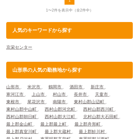
1
1〜2件を表示中
（全2件中）
人気のキーワードから探す
京栄センター
山形県の人気の勤務地から探す
山形市
米沢市
鶴岡市
酒田市
新庄市
寒河江市
上山市
村山市
長井市
天童市
東根市
尾花沢市
南陽市
東村山郡山辺町
東村山郡中山町
西村山郡河北町
西村山郡西川町
西村山郡朝日町
西村山郡大江町
北村山郡大石田町
最上郡金山町
最上郡最上町
最上郡舟形町
最上郡真室川町
最上郡大蔵村
最上郡鮭川村