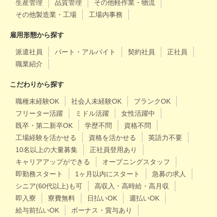
生産管理
品質管理
その他軽作業・物流
その他製造業・工場
工場内事務
雇用形態から探す
派遣社員
パート・アルバイト
契約社員
正社員
職業紹介
こだわりから探す
職種未経験OK
社会人未経験OK
ブランクOK
フリーター活躍
ミドル活躍
女性活躍中
既卒・第二新卒OK
学歴不問
資格不問
工場経験を活かせる
資格を活かせる
英語力不要
10名以上の大量募集
正社員登用あり
キャリアアップができる
オープニングスタッフ
即勤務スタート
1ヶ月以内にスタート
急募の求人
シニア(60代以上)も可
高収入・高時給・高月収
即入寮
寮費無料
日払いOK
週払いOK
給与前払いOK
ボーナス・賞与あり