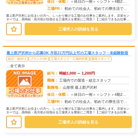
休日・休暇：
＜休日の一例＞＜シフト＞4勤2休＜休日＞工場カレンダーによる★長期休暇あり★有給休暇あり※配属先により休日・勤務形...
求人番号：173328
工場PR：
初めての社会人、初めての寮生活でも安心！☆家具付き寮で初期費用0円！テレビ、エアコン、冷蔵庫など生活に必要な家電が...
最上郡戸沢村にお住まいの方へ、しっかり稼げる工場のお仕事をご案内します。京栄セン
ターでは、高時給・高月収が目指せる工場求人を豊富にご用意！【ご紹介できるお仕事の
一例】◇ 製造ラインでの組立・加工...
工場求人の詳細を見る
最上郡戸沢村から応募OK 月収21万円以上可の工場スタッフ・未経験歓迎
組立・組付け
ブランクOK
工場スタッフ・工場内作業
製造スタッフ
…全て表示
給与：
時給1,000 ～ 1,200円
職種：
工場内での製造・組立スタッフ
勤務地：
山形県 最上郡戸沢村
休日・休暇：
＜休日の一例＞＜シフト＞4勤2休＜休日＞工場カレンダーによる★長期休暇あり★有給休暇あり※配属先により休日・勤務形...
求人番号：171477
工場PR：
初めての社会人、初めての寮生活でも安心！☆家具付き寮で初期費用0円！テレビ、エアコン、冷蔵庫など生活に必要な家電が...
最上郡戸沢村にお住まいの方へ、しっかり稼げる工場のお仕事をご案内します。京栄セン
ターでは、高時給・高月収が目指せる工場求人を豊富にご用意！【ご紹介できるお仕事の
一例】◇ 製造ラインでの組立・加工...
工場求人の詳細を見る