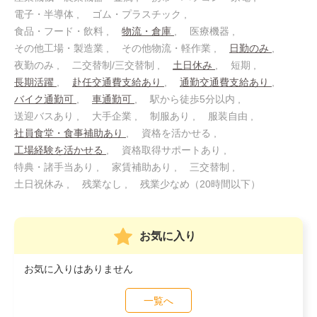
電子・半導体
ゴム・プラスチック
食品・フード・飲料
物流・倉庫
医療機器
その他工場・製造業
その他物流・軽作業
日勤のみ
夜勤のみ
二交替制/三交替制
土日休み
短期
長期活躍
赴任交通費支給あり
通勤交通費支給あり
バイク通勤可
車通勤可
駅から徒歩5分以内
送迎バスあり
大手企業
制服あり
服装自由
社員食堂・食事補助あり
資格を活かせる
工場経験を活かせる
資格取得サポートあり
特典・諸手当あり
家賃補助あり
三交替制
土日祝休み
残業なし
残業少なめ（20時間以下）
お気に入り
お気に入りはありません
一覧へ