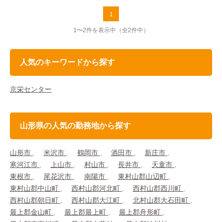
1
1〜2件を表示中
（全2件中）
人気のキーワードから探す
京栄センター
山形県の人気の勤務地から探す
山形市
米沢市
鶴岡市
酒田市
新庄市
寒河江市
上山市
村山市
長井市
天童市
東根市
尾花沢市
南陽市
東村山郡山辺町
東村山郡中山町
西村山郡河北町
西村山郡西川町
西村山郡朝日町
西村山郡大江町
北村山郡大石田町
最上郡金山町
最上郡最上町
最上郡舟形町