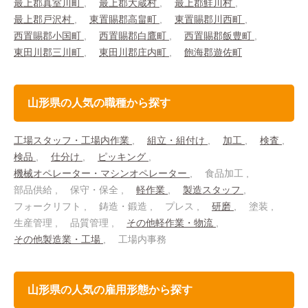
最上郡真室川町
最上郡大蔵村
最上郡鮭川村
最上郡戸沢村
東置賜郡高畠町
東置賜郡川西町
西置賜郡小国町
西置賜郡白鷹町
西置賜郡飯豊町
東田川郡三川町
東田川郡庄内町
飽海郡遊佐町
山形県の人気の職種から探す
工場スタッフ・工場内作業
組立・組付け
加工
検査
検品
仕分け
ピッキング
機械オペレーター・マシンオペレーター
食品加工
部品供給
保守・保全
軽作業
製造スタッフ
フォークリフト
鋳造・鍛造
プレス
研磨
塗装
生産管理
品質管理
その他軽作業・物流
その他製造業・工場
工場内事務
山形県の人気の雇用形態から探す