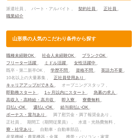
派遣社員
パート・アルバイト
契約社員
正社員
職業紹介
山形県の人気のこだわり条件から探す
職種未経験OK
社会人未経験OK
ブランクOK
フリーター活躍
ミドル活躍
女性活躍中
既卒・第二新卒OK
学歴不問
資格不問
英語力不要
10名以上の大量募集
正社員登用あり
キャリアアップができる
オープニングスタッフ
即勤務スタート
1ヶ月以内にスタート
急募の求人
高収入・高時給・高月収
即入寮
寮費無料
日払いOK
週払いOK
給与前払いOK
ボーナス・賞与あり
満了慰労金・満了報奨金あり
正社員
期間工（期間従業員）
水道・光熱費無料
寮・社宅あり
自動車・自動車部品
産業機械・農業機器・金属
携帯・パソコン・家電