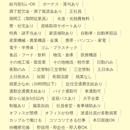
給与前払いOK
ボーナス・賞与あり
満了慰労金・満了報奨金あり
正社員
期間工（期間従業員）
水道・光熱費無料
寮・社宅あり
資格取得サポートあり
特典・諸手当あり
家賃補助あり
自動車・自動車部品
産業機械・農業機器・金属
携帯・パソコン・家電
電子・半導体
ゴム・プラスチック
食品・フード・飲料
物流・倉庫
医療機器
その他工場・製造業
その他物流・軽作業
日勤のみ
夜勤のみ
二交替制/三交替制
三交替制
土日休み
土日祝休み
短期
長期活躍
残業なし
残業少なめ（20時間以下）
赴任交通費支給あり
通勤交通費支給あり
バイク通勤可
車通勤可
駅から徒歩5分以内
送迎バスあり
大手企業
制服あり
服装自由
社員食堂・食事補助あり
オフィスが禁煙
オフィスが分煙
派遣社員が多数就業
カップルで働ける
コツコツできる仕事
本日面接OK
待機寮完備
即採用・即赴任・即入寮OK