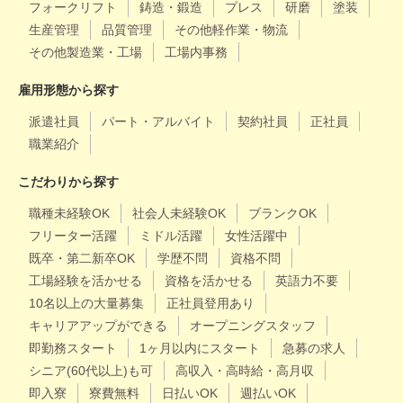
フォークリフト
鋳造・鍛造
プレス
研磨
塗装
生産管理
品質管理
その他軽作業・物流
その他製造業・工場
工場内事務
雇用形態から探す
派遣社員
パート・アルバイト
契約社員
正社員
職業紹介
こだわりから探す
職種未経験OK
社会人未経験OK
ブランクOK
フリーター活躍
ミドル活躍
女性活躍中
既卒・第二新卒OK
学歴不問
資格不問
工場経験を活かせる
資格を活かせる
英語力不要
10名以上の大量募集
正社員登用あり
キャリアアップができる
オープニングスタッフ
即勤務スタート
1ヶ月以内にスタート
急募の求人
シニア(60代以上)も可
高収入・高時給・高月収
即入寮
寮費無料
日払いOK
週払いOK