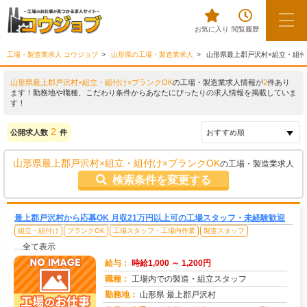
お気に入り
閲覧履歴
工場・製造業求人 コウジョブ
山形県の工場・製造業求人
山形県最上郡戸沢村×組立・組付
山形県最上郡戸沢村×組立・組付け×ブランクOK
の工場・製造業求人情報が
2
件あり
ます！勤務地や職種、こだわり条件からあなたにぴったりの求人情報を掲載していま
す！
2
公開求人数
件
山形県最上郡戸沢村×組立・組付け×ブランクOK
の工場・製造業求人
検索条件を変更する
最上郡戸沢村から応募OK 月収21万円以上可の工場スタッフ・未経験歓迎
組立・組付け
ブランクOK
工場スタッフ・工場内作業
製造スタッフ
…全て表示
給与：
時給1,000 ～ 1,200円
職種：
工場内での製造・組立スタッフ
勤務地：
山形県 最上郡戸沢村