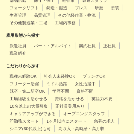
部品供給
保守・保全
軽作業
製造スタッフ
フォークリフト
鋳造・鍛造
プレス
研磨
塗装
生産管理
品質管理
その他軽作業・物流
その他製造業・工場
工場内事務
雇用形態から探す
派遣社員
パート・アルバイト
契約社員
正社員
職業紹介
こだわりから探す
職種未経験OK
社会人未経験OK
ブランクOK
フリーター活躍
ミドル活躍
女性活躍中
既卒・第二新卒OK
学歴不問
資格不問
工場経験を活かせる
資格を活かせる
英語力不要
10名以上の大量募集
正社員登用あり
キャリアアップができる
オープニングスタッフ
即勤務スタート
1ヶ月以内にスタート
急募の求人
シニア(60代以上)も可
高収入・高時給・高月収