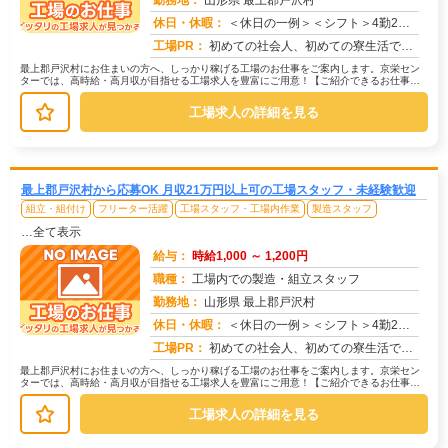
勤務地：
山形県 最上郡戸沢村
休日・休暇：
＜休日の一例＞＜シフト＞4勤2休＜休日＞工場カレンダーによる★長期休暇あり★有給休暇あり※配属先により休日・勤務形...
求人番号：173328
工場PR：
初めての社会人、初めての寮生活でも安心！☆家具付き寮で初期費用0円！テレビ、エアコン、冷蔵庫など生活に必要な家電が...
最上郡戸沢村にお住まいの方へ、しっかり稼げる工場のお仕事をご案内します。京栄セン
ターでは、高時給・高月収が目指せる工場求人を豊富にご用意！【ご紹介できるお仕事の
一例】◇ 製造ラインでの組立・加工...
工場求人の詳細を見る
最上郡戸沢村から応募OK 月収21万円以上可の工場スタッフ・未経験歓迎
組立・組付け
フリーター活躍
工場スタッフ・工場内作業
製造スタッフ
…全て表示
給与：
時給1,000 ～ 1,200円
職種：
工場内での製造・組立スタッフ
勤務地：
山形県 最上郡戸沢村
休日・休暇：
＜休日の一例＞＜シフト＞4勤2休＜休日＞工場カレンダーによる★長期休暇あり★有給休暇あり※配属先により休日・勤務形...
求人番号：171477
工場PR：
初めての社会人、初めての寮生活でも安心！☆家具付き寮で初期費用0円！テレビ、エアコン、冷蔵庫など生活に必要な家電が...
最上郡戸沢村にお住まいの方へ、しっかり稼げる工場のお仕事をご案内します。京栄セン
ターでは、高時給・高月収が目指せる工場求人を豊富にご用意！【ご紹介できるお仕事の
一例】◇ 製造ラインでの組立・加工...
工場求人の詳細を見る