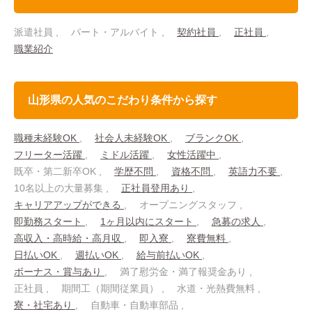
派遣社員
パート・アルバイト
契約社員
正社員
職業紹介
山形県の人気のこだわり条件から探す
職種未経験OK
社会人未経験OK
ブランクOK
フリーター活躍
ミドル活躍
女性活躍中
既卒・第二新卒OK
学歴不問
資格不問
英語力不要
10名以上の大量募集
正社員登用あり
キャリアアップができる
オープニングスタッフ
即勤務スタート
1ヶ月以内にスタート
急募の求人
高収入・高時給・高月収
即入寮
寮費無料
日払いOK
週払いOK
給与前払いOK
ボーナス・賞与あり
満了慰労金・満了報奨金あり
正社員
期間工（期間従業員）
水道・光熱費無料
寮・社宅あり
自動車・自動車部品