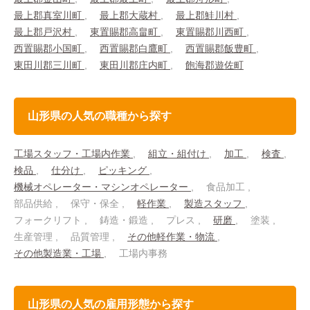
最上郡真室川町
最上郡大蔵村
最上郡鮭川村
最上郡戸沢村
東置賜郡高畠町
東置賜郡川西町
西置賜郡小国町
西置賜郡白鷹町
西置賜郡飯豊町
東田川郡三川町
東田川郡庄内町
飽海郡遊佐町
山形県の人気の職種から探す
工場スタッフ・工場内作業
組立・組付け
加工
検査
検品
仕分け
ピッキング
機械オペレーター・マシンオペレーター
食品加工
部品供給
保守・保全
軽作業
製造スタッフ
フォークリフト
鋳造・鍛造
プレス
研磨
塗装
生産管理
品質管理
その他軽作業・物流
その他製造業・工場
工場内事務
山形県の人気の雇用形態から探す