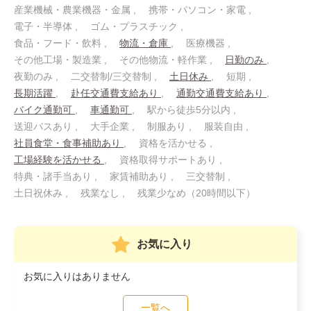
産業機械・農業機器・金属
携帯・パソコン・家電
電子・半導体
ゴム・プラスチック
食品・フード・飲料
物流・倉庫
医療機器
その他工場・製造業
その他物流・軽作業
日勤のみ
夜勤のみ
二交替制/三交替制
土日休み
短期
長期活躍
赴任交通費支給あり
通勤交通費支給あり
バイク通勤可
車通勤可
駅から徒歩5分以内
送迎バスあり
大手企業
制服あり
服装自由
社員食堂・食事補助あり
資格を活かせる
工場経験を活かせる
資格取得サポートあり
特典・諸手当あり
家賃補助あり
三交替制
土日祝休み
残業なし
残業少なめ（20時間以下）
お気に入り
お気に入りはありません
一覧へ