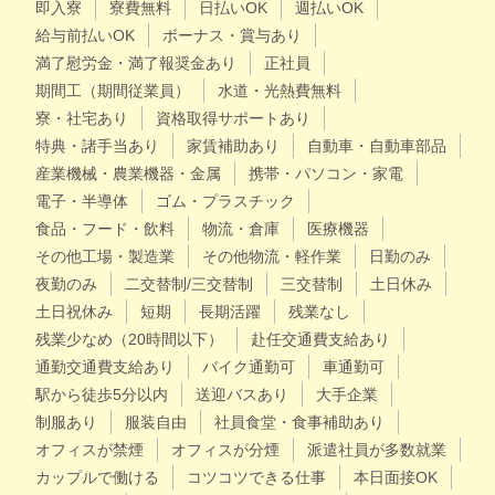
即入寮
寮費無料
日払いOK
週払いOK
給与前払いOK
ボーナス・賞与あり
満了慰労金・満了報奨金あり
正社員
期間工（期間従業員）
水道・光熱費無料
寮・社宅あり
資格取得サポートあり
特典・諸手当あり
家賃補助あり
自動車・自動車部品
産業機械・農業機器・金属
携帯・パソコン・家電
電子・半導体
ゴム・プラスチック
食品・フード・飲料
物流・倉庫
医療機器
その他工場・製造業
その他物流・軽作業
日勤のみ
夜勤のみ
二交替制/三交替制
三交替制
土日休み
土日祝休み
短期
長期活躍
残業なし
残業少なめ（20時間以下）
赴任交通費支給あり
通勤交通費支給あり
バイク通勤可
車通勤可
駅から徒歩5分以内
送迎バスあり
大手企業
制服あり
服装自由
社員食堂・食事補助あり
オフィスが禁煙
オフィスが分煙
派遣社員が多数就業
カップルで働ける
コツコツできる仕事
本日面接OK