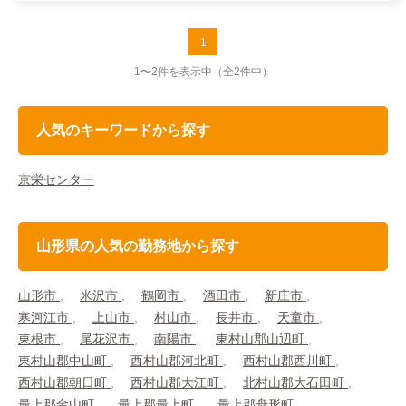
1
1〜2件を表示中
（全2件中）
人気のキーワードから探す
京栄センター
山形県の人気の勤務地から探す
山形市
米沢市
鶴岡市
酒田市
新庄市
寒河江市
上山市
村山市
長井市
天童市
東根市
尾花沢市
南陽市
東村山郡山辺町
東村山郡中山町
西村山郡河北町
西村山郡西川町
西村山郡朝日町
西村山郡大江町
北村山郡大石田町
最上郡金山町
最上郡最上町
最上郡舟形町