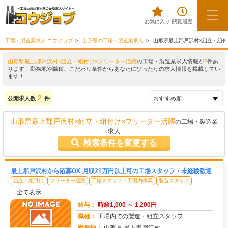
お気に入り
閲覧履歴
工場・製造業求人 コウジョブ
山形県の工場・製造業求人
山形県最上郡戸沢村×組立・組付
山形県最上郡戸沢村×組立・組付け×フリーター活躍
の工場・製造業求人情報が
2
件あ
ります！勤務地や職種、こだわり条件からあなたにぴったりの求人情報を掲載してい
ます！
2
公開求人数
件
山形県最上郡戸沢村×組立・組付け×フリーター活躍
の工場・製造業
求人
検索条件を変更する
最上郡戸沢村から応募OK 月収21万円以上可の工場スタッフ・未経験歓迎
組立・組付け
フリーター活躍
工場スタッフ・工場内作業
製造スタッフ
…全て表示
給与：
時給1,000 ～ 1,200円
職種：
工場内での製造・組立スタッフ